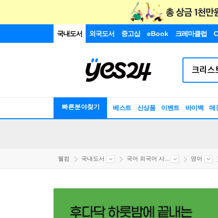
국내도서
외국도서
중고샵
eBook
크레마클럽
C
빠른분야찾기
베스트
신상품
이벤트
바이백
매
웰컴
국내도서
국어 외국어 사...
영어