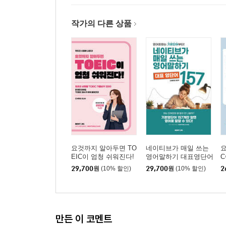
Supplement 383
영화속 명대사
작가의 다른 상품
요것까지 알아두면 TO
네이티브가 매일 쓰는
요
EIC이 엄청 쉬워진다!
영어말하기 대표영단어
C
157
29,700
원
(10% 할인)
29,700
원
(10% 할인)
2
만든 이 코멘트