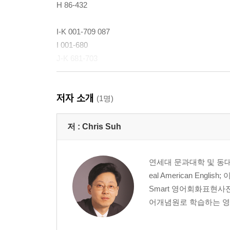
H 86-432
I-K 001-709 087
I 001-680
J-K 681-703
L-S 001-274 211
저자 소개
L 001-063
(1명)
M-N 064-124
O-R 125-163
저 :
Chris Suh
S 164-274
연세대 문과대학 및 동대
T-Y 001-680 263
eal American Eng
T 001-187
Smart 영어회화표현사전
V-W 188-414
어개념원로 학습하는 영.
Y 415-680