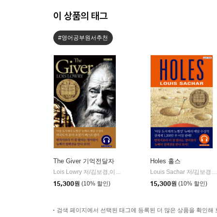
이 상품의 태그
#영어공부원서추천
The Giver 기억전달자
Holes 홀스
Lois Lowry 저/김보경,이수영,Megan Manley 감수
롱테일북스
Louis Sachar 저/김보경,이제원,Megan Manley 감수
|
15,300
원
(10% 할인)
15,300
원
(10% 할인)
검색 페이지에서 선택된 태그에 등록된 더 많은 상품을 확인해 