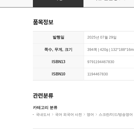
품목정보
발행일
2025년 07월 29일
쪽수, 무게, 크기
394쪽 | 420g | 132*188*16
ISBN13
9791194467830
ISBN10
1194467830
관련분류
카테고리 분류
국내도서
국어 외국어 사전
영어
스크린/미드/방송영어