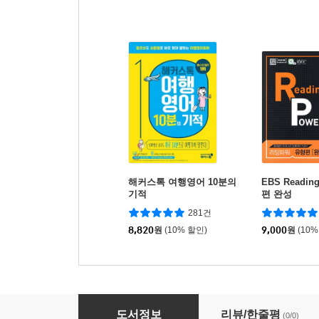
해커스톡 여행영어 10분의
EBS Readin
기적
편 완성
281건
8,820
원
(10% 할인)
9,000
원
(10%
스크린영어 대표문장 2500
도서정보
리뷰/한줄평
(0/0)