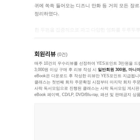
귀에 쏙쏙 들어오는 디즈니 만화 등 거의 모든 장르
정리하였다.
한 두편을 집중적으로 파고 다양한 영화를 두루두루
스크린영어를 공부할 때 주의할 점은 한 두개의 
회원리뷰
영화들을 다수 접해서 많이 쓰이고 자주 나오는 
(0건)
만드는 것은 쉬운 일도 아니고 그래서 중도 포기하
매주 10건의 우수리뷰를 선정하여 YES포인트 3만원을 드
3,000원 이상 구매 후 리뷰 작성 시
일반회원 300원, 마니아
많이 들어 있어 효율성이란 측면에서도 문제가 
eBook은 다운로드 후 작성한 리뷰만 YES포인트 지급됩니
공부하는게 지속성이나 효 율성의 문제에서 더욱 합
클래스는 첫번째 회차 주문확정 시점부터 마지막 회차 주문
사락 독서모임으로 진행된 클래스는 사락 독서모임 게시판
빈출표현만 모아…
eBook 페이백, CD/LP, DVD/Blu-ray, 패션 및 판매금
이 책에는 영화에 나오는 빈출표현들만 모았기 때문
필요한 책이 되기를 바 라며 글을 마친다.
[이책의 특징]