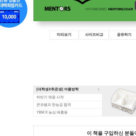
미리보기
사이즈비교
공유하기
[대학생X취준생] 여름방학
하반기 채용 시작
큰코쌤과 한능검 합격
YBM X 농심 배홍동
이 책을 구입하신 분