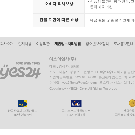
상품의 불량에 의한 반품, 교
소비자 피해보상
준하여 처리됨
환불 지연에 따른 배상
대금 환불 및 환불 지연에 
회사소개
인재채용
이용약관
개인정보처리방침
청소년보호정책
도서홍보안내
대표 : 김석환, 최세라
주소 : 서울시 영등포구 은행로 11, 5층~6층(여의도동,일신
사업자등록번호 : 229-81-37000 통신판매업신고 : 제 200
이메일 : yes24help@yes24.com 호스팅 서비스사업자 :
Copyright ⓒ YES24 Corp. All Rights Reserved.