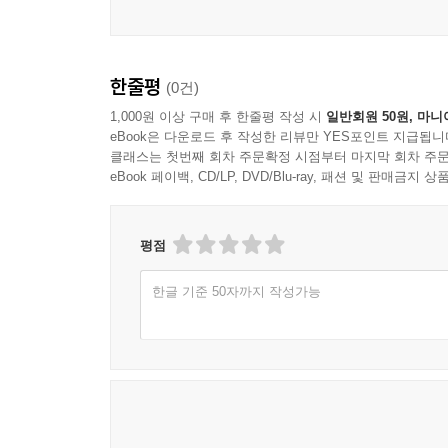
① 로코, 액션, 드라마, 그리고 디즈니 만화에 자주 
한줄평
(0건)
② 2,500개의 표현에는 우리말 번역뿐만 아니라 
1,000원 이상 구매 후 한줄평 작성 시
일반회원 50원, 마니
eBook은 다운로드 후 작성한 리뷰만 YES포인트 지급됩니
③ 영화에 나왔던 명대사들을 부록에 정리하여 영화에
클래스는 첫번째 회차 주문확정 시점부터 마지막 회차 주문
eBook 페이백, CD/LP, DVD/Blu-ray, 패션 및 판매금
[이책의 구성]
① 총 2,500 여개의 문장들이 알파벳 순서로 사전
평점
한글 기준 50자까지 작성가능
② 알파벳 구성은
A-H,
I-K,
L-S,
T-Y 등 총 4개의 파트로 대분되어 나뉘어져 있다.