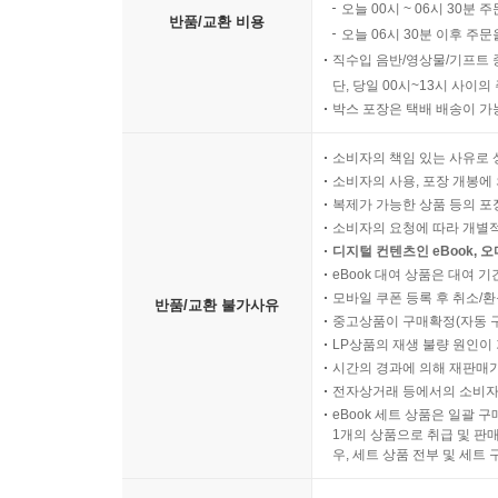
오늘 00시 ~ 06시 30분 
반품/교환 비용
오늘 06시 30분 이후 주문
직수입 음반/영상물/기프트 
단, 당일 00시~13시 사이
박스 포장은 택배 배송이 가
소비자의 책임 있는 사유로 
소비자의 사용, 포장 개봉에 
복제가 가능한 상품 등의 포장을 
소비자의 요청에 따라 개별
디지털 컨텐츠인 eBook, 
eBook 대여 상품은 대여 기
모바일 쿠폰 등록 후 취소/환
반품/교환 불가사유
중고상품이 구매확정(자동 
LP상품의 재생 불량 원인이 기
시간의 경과에 의해 재판매가
전자상거래 등에서의 소비자
eBook 세트 상품은 일괄 
1개의 상품으로 취급 및 판매
우, 세트 상품 전부 및 세트