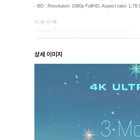
- BD : Resolution: 1080p FullHD, Aspect ratio: 
더 빙 선 택
- Korean DTS-HD Master Audio 5.1 (2023 Ver.)
- Korean DTS-HD Master Audio 5.1 (2017 Ver.)
- Japanese DTS-HD Master Audio 5.1
상세 이미지
- Japanese DTS-HD Master Audio 5.1 (Theme Song 
부가영상
*부가영상 한글자막 지원
4K
4K 재개봉 예고편
BD
Special Program (22분 26초)
Filmography (10분 46초)