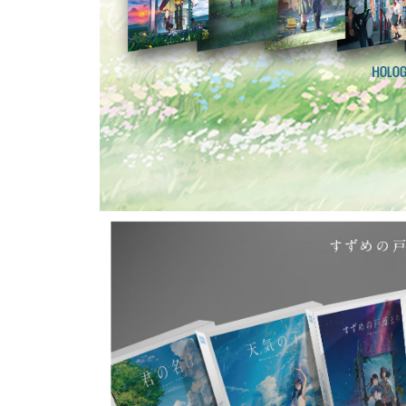
- TV용 예고편 (6분 26초)
- 신카이 마코토 필모그래피 (12분 58초)
<스즈메의 문단속> 4K+BD
화 면 방 식
- 4K : Resolution: Upscaled 4K (2160p), Aspect 
- BD : Resolution: 1080p FullHD, Aspect ratio: 
더 빙 선 택
- Korean DTS-HD Master Audio 5.1
- Japanese DTS-HD Master Audio 5.1
자 막 선 택
- Korean, Japanese SDH, English
부가영상