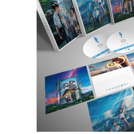
*부가영상 한글자막 지원
4K
Trailer (2분 4초)
BD
The Making of "Suzume" (78분 20초)
Alternate Ending: "I'm home" ver. (1분 10초)
Promotional Videos
Trailer for TV (3분 27초)
Web Commercial (4분 26초)
Trailer (2분 4초)