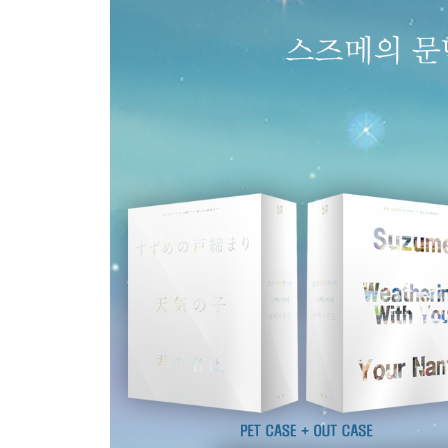
감독 인터뷰 (5분 54초)
한국개봉 감독 인사 (2분 18초)
감독이 보는 <너의 이름은.> (7분 10초)
더 비기닝(신카이 마코토 흥행 매직) (3분 21초)
부산국제영화제(갈라프리젠테이션 기자회견) (14분 
- 예고편 모음
-Promotional Video 1 (1분)
-Promotional Video 2 30초)
- Promotional Video 3 (30초)
- Trailer 1 (1분 30초)
- Trailer 2 (1분 30초)
- Trailer 3 (2분 4초)
- TV Spot (45초)
<날씨의 아이> 4K+BD
화 면 방 식