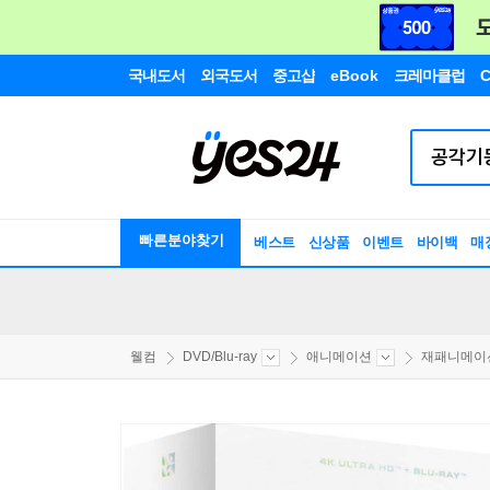
국내도서
외국도서
중고샵
eBook
크레마클럽
C
빠른분야찾기
베스트
신상품
이벤트
바이백
매
웰컴
DVD/Blu-ray
애니메이션
재패니메이