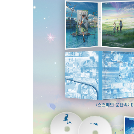
- 4K : Resolution: Upscaled 4K (2160p), Aspect 
-BD : Resolution: 1080p FullHD, Aspect ratio: 
더 빙 선 택
- Korean DTS-HD Master Audio 5.1
- Japanese DTS-HD Master Audio 5.1
- Japanese DTS-HD Master Audio 5.1 (Theme Song 
자 막 선 택
- Korean, English
부가영상
*부가영상 한글자막 지원
4K
예고편 1 (1분 2초)