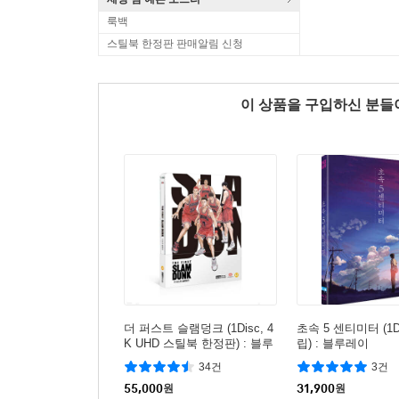
룩백
스틸북 한정판 판매알림 신청
이 상품을 구입하신 분
더 퍼스트 슬램덩크 (1Disc, 4
초속 5 센티미터 (1D
K UHD 스틸북 한정판) : 블루
립) : 블루레이
레이
34건
3건
55,000
원
31,900
원