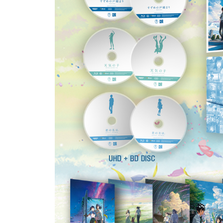
BD
「날씨의 아이」 메이킹 (89분 20초)
신카이 마코토 감독 x 우도 유미코 ~반성회~ (69분 
영화 개봉 기념 특별 방송 「날씨의 아이」 전선(前線) 
더빙판 오프닝 (3분 28초)
성우 더빙 현장 스페셜 영상 (3분 1초)
신카이 마코토 감독에게 직접 물어봐! SNS Q&A (2분
신카이 마코토 개봉 기념 인사 영상 (35초)
대한민국 대표 영화 저널리스트 추천 관람 포인트 Best
「날씨의 아이」 레시피 영상 (55초)
씬스틸러 매력 모먼트 (1분 36초)
코믹 콘 (3분 32초)
- 예고편 모음
- 예고편 1 (1분 2초)
- 예고편 2 (2분 2초)
- 예고편 3 (32초)
- 예고편 4 (1분 21초)
- IMAX용 예고편 (40초)