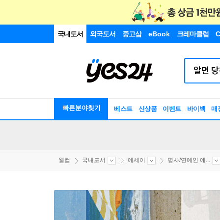
국내도서
외국도서
중고샵
eBook
크레마클럽
C
빠른분야찾기
베스트
신상품
이벤트
바이백
매
웰컴
국내도서
에세이
명사/연예인 에...