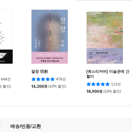
절창 切創
[예스리커버] 미술관에 간
할미
649건
479건
113건
% 할인)
16,200
원
(10% 할인)
18,900
원
(10% 할인)
배송/반품/교환