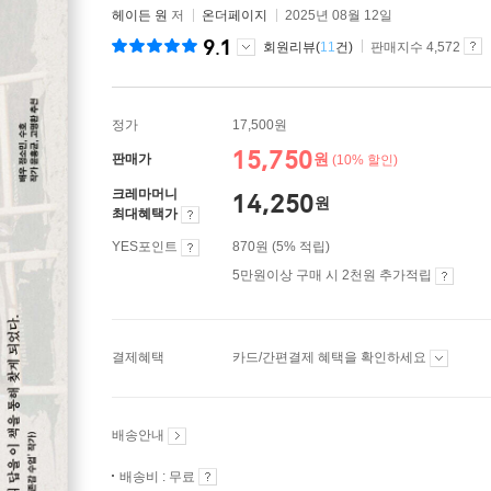
헤이든 원
저
온더페이지
2025년 08월 12일
9.1
회원리뷰(
11
건)
판매지수 4,572
정가
17,500원
15,750
원
판매가
(10% 할인)
크레마머니
14,250
원
최대혜택가
YES포인트
870원 (5% 적립)
5만원이상 구매 시 2천원 추가적립
결제혜택
카드/간편결제 혜택을 확인하세요
배송안내
배송비 : 무료