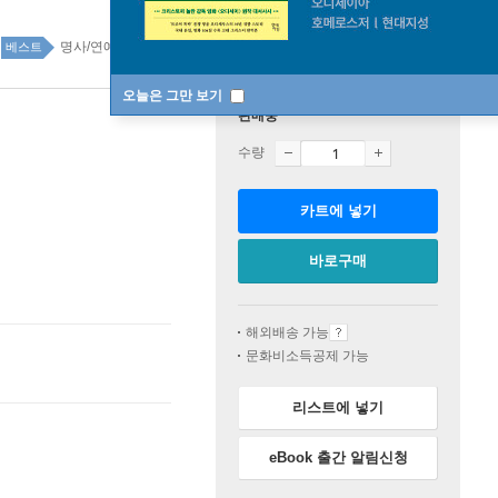
명사/연예인 에세이 69위
국내도서 top100 1주
베스트
오늘은 그만 보기
판매중
수량
카트에 넣기
바로구매
해외배송 가능
문화비소득공제 가능
리스트에 넣기
eBook 출간 알림신청