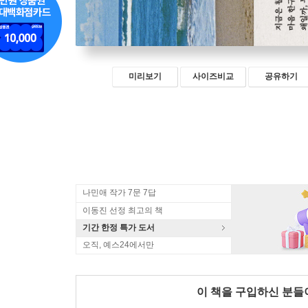
미리보기
사이즈비교
공유하기
나민애 작가 7문 7답
이동진 선정 최고의 책
기간 한정 특가 도서
오직, 예스24에서만
이 책을 구입하신 분