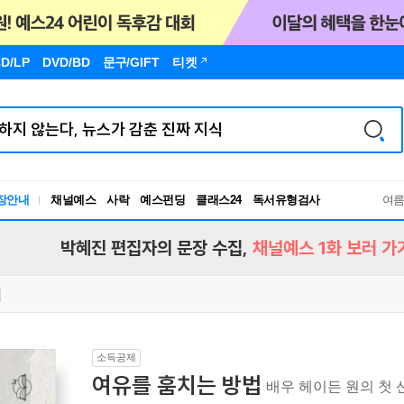
D/LP
DVD/BD
문구
/GIFT
티켓
독서유형검사
장안내
채널예스
사락
예스펀딩
클래스24
RBTI Lab
여
독서유형검사
박혜진 편집자의 문장 수집,
채널예스 1화 보러 가
소득공제
여유를 훔치는 방법
배우 헤이든 원의 첫