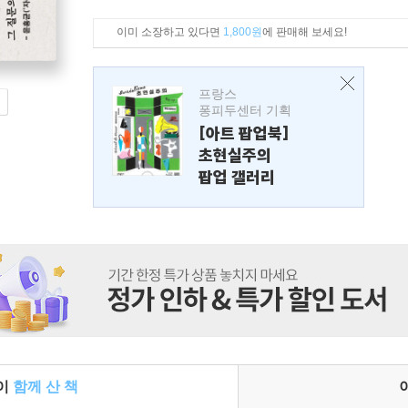
이미 소장하고 있다면
1,800원
에 판매해 보세요!
프랑스
퐁피두센터 기획
[아트 팝업북]
초현실주의
팝업 갤러리
들이
함께 산 책