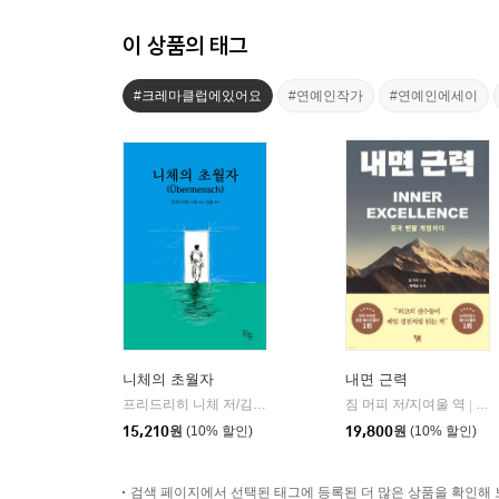
이 상품의 태그
#크레마클럽에있어요
#연예인작가
#연예인에세이
니체의 초월자
내면 근력
프리드리히 니체 저/김철 편역
히읏
짐 머피 저/지여울 역
윌북(
|
|
15,210
원
(10% 할인)
19,800
원
(10% 할인)
검색 페이지에서 선택된 태그에 등록된 더 많은 상품을 확인해 