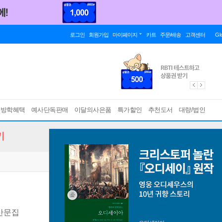
로그인
회원가입
마이페이지
카트
주문/배송
고객센터
Gl
름방학혜택
예사단독판매
이달의사은품
특가할인
추천도서
대량/법인
기
 산문집