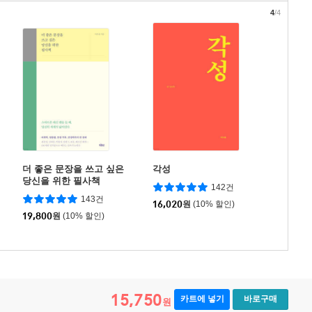
4
/4
더 좋은 문장을 쓰고 싶은
각성
당신을 위한 필사책
142건
143건
16,020
원
(10% 할인)
19,800
원
(10% 할인)
15,750
카트에 넣기
바로구매
원