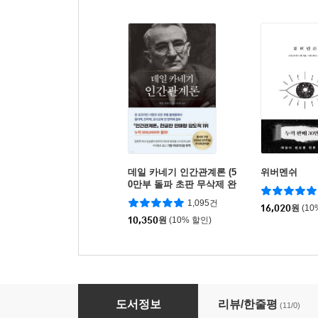
데일 카네기 인간관계론 (5
위버멘쉬
0만부 돌파 초판 무삭제 완
역본)
1,095건
16,020
원
(10
10,350
원
(10% 할인)
여유를 훔치는 방법
도서정보
리뷰/한줄평
(11/0)