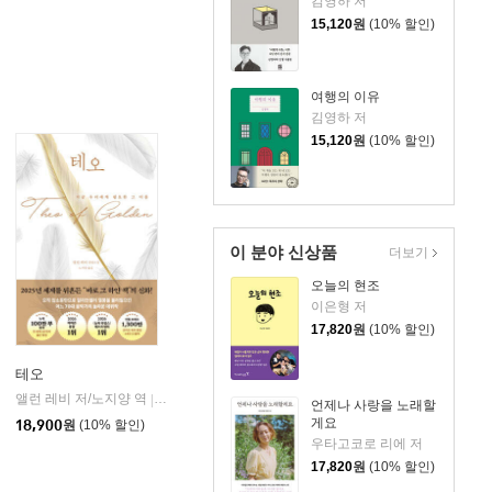
김영하 저
15,120
원
(10% 할인)
여행의 이유
김영하 저
15,120
원
(10% 할인)
이 분야 신상품
더보기
오늘의 현조
이은형 저
17,820
원
(10% 할인)
테오
앨런 레비 저/노지양 역
오팬하우스
|
언제나 사랑을 노래할
게요
18,900
원
(10% 할인)
우타고코로 리에 저
17,820
원
(10% 할인)