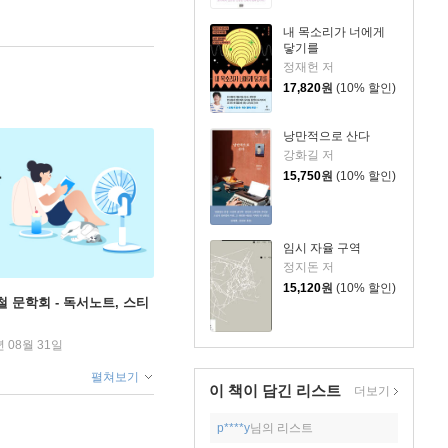
내 목소리가 너에게
닿기를
정재헌 저
17,820
원
(10% 할인)
낭만적으로 산다
강화길 저
15,750
원
(10% 할인)
임시 자율 구역
정지돈 저
15,120
원
(10% 할인)
철 문학회 - 독서노트, 스티
년 08월 31일
펼쳐보기
이 책이 담긴
리스트
더보기
p****y
님의 리스트