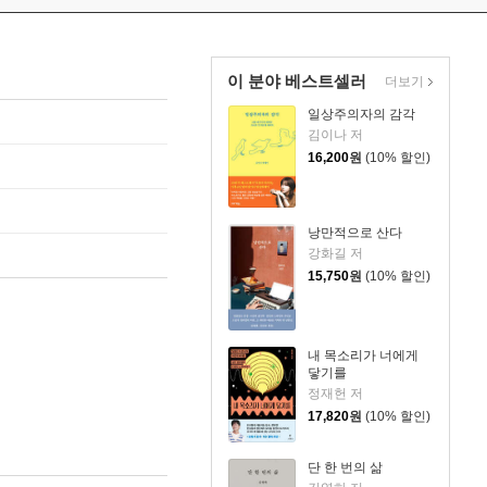
이 분야 베스트셀러
더보기
일상주의자의 감각
김이나 저
16,200
원
(10% 할인)
낭만적으로 산다
강화길 저
15,750
원
(10% 할인)
내 목소리가 너에게
닿기를
정재헌 저
17,820
원
(10% 할인)
단 한 번의 삶