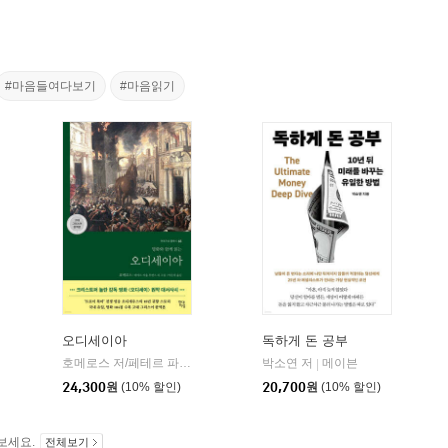
#마음들여다보기
#마음읽기
오디세이아
독하게 돈 공부
willbook)
호메로스 저/페테르 파울 루벤스 그림/박문재 역
박소연 저
현대지성
메이븐
|
|
24,300
원
(10% 할인)
20,700
원
(10% 할인)
보세요.
전체보기