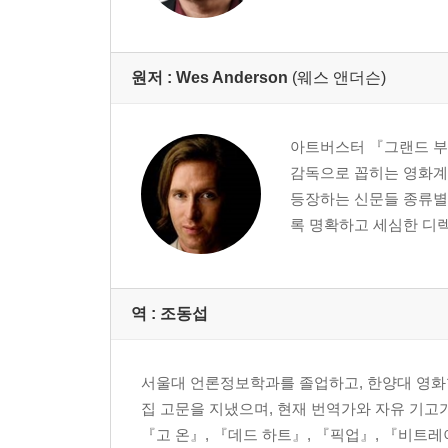
십자 펜 협회
옮긴이의 말
감사의 말
원저 :
Wes Anderson
(웨스 앤더슨)
아트버스터 『그랜드 부
감독으로 꼽히는 영화계
등장하는 신문들 종류별
록 명확하고 세심한 디렉션
역 :
조동섭
서울대 언론정보학과를 졸업하고, 한양대 영화학과 
집 고문을 지냈으며, 현재 번역가와 자유 기고가
『고 온』, 『데드 하트』, 『픽업』, 『비트레