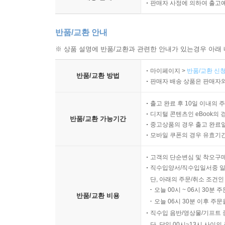
권으로 묶은 이유는 그만큼 읽을거리와 볼거리가 
판매자 사정에 의하여 출고
웨스 앤더슨뿐만 아니라 주연배우 랄프 파인스, 
카노네로, 작곡가 알렉상드르 데스플라 등이 직
반품/교환 안내
인터뷰가 들어 있다. 또한 웨스 앤더슨이 영감을
※ 상품 설명에 반품/교환과 관련한 안내가 있는경우 아래 
번뜩이는 지성을 갖춘 영롱한 보석 같은 이 작가는 기
마이페이지 >
반품/교환 신청
반품/교환 방법
웨스 앤더슨 감독은 아티스트들에게 영감을 주는 아티스
판매자 배송 상품은 판매자와
뮤직비디오는 그에 대한 오마주다. 소설가 조이스 캐
출고 완료 후 10일 이내의 
작품. 막스 브라더스와 타란티노의 만남.” 그런
디지털 콘텐츠인 eBook의 
레퍼런스를 하나로 묶은 이 아트북 『그랜드 부다
반품/교환 가능기간
중고상품의 경우 출고 완료일
날카롭고 예민한 머릿속을 찬찬히 구경할 수 있
모바일 쿠폰의 경우 유효기간(
프로덕션 디자이너 애니 앳킨스의 스케치에 이르기까지
고객의 단순변심 및 착오구
케이크 맛이 궁금하다면 다음 레시피를 참고해볼 것. http:/
직수입양서/직수입일서중 일
단, 아래의 주문/취소 조건인
자 이제, 그랜드 부다페스트 호텔에 오신 것을 환영
오늘 00시 ~ 06시 30분 
반품/교환 비용
책에 머무시는 동안 편안한 시간 되시길.
오늘 06시 30분 이후 주문
직수입 음반/영상물/기프트 
리뷰 & 추천사
단, 당일 00시~13시 사이