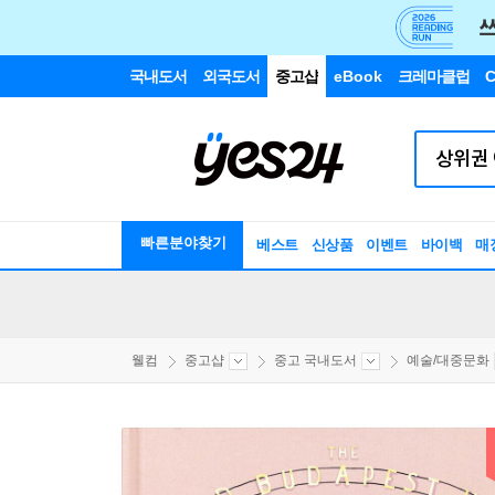
국내도서
외국도서
중고샵
eBook
크레마클럽
C
빠른분야찾기
베스트
신상품
이벤트
바이백
매
웰컴
중고샵
중고 국내도서
예술/대중문화