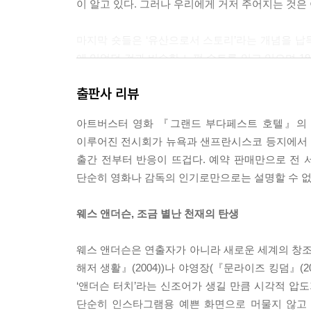
이 알고 있다. 그러나 우리에게 거저 주어지는 것은 아
마지막 숏들은 ‘유산으로서 스토리’라는 개념을 납득
에 입었던 것과 비슷한 노퍽 슈트를 입고 있으며 1
뀐다. “매혹적인 낡은 폐허였지만, 다시 가보지 못했
출판사 리뷰
겨진다. --?「CRITICAL ESSAY」중에서
아트버스터 영화 『그랜드 부다페스트 호텔』의 
물론 웨스 앤더슨에게 ‘초안 같은 것’은 다른 감독
이루어진 전시회가 뉴욕과 샌프란시스코 등지에서 
전혀 없었다. 완성작 같았다. 여러 겹으로 중첩된
출간 전부터 반응이 뜨겁다. 예약 판매만으로 전 
에 비해 어찌나 복잡해 보이는지 딱 한 번만 보고 
단순히 영화나 감독의 인기로만으로는 설명할 수 없는
Q : 실제로 우주에서 촬영하는 SF 영화를 만들고
웨스 앤더슨, 조금 별난 천재의 탄생
A : 아뇨, 그럴 의향이 있습니다.
Q : 네, 이제 큰 질문이 남았군요. 감독님의 영화
웨스 앤더슨은 연출자가 아니라 새로운 세계의 창조자
섭하나요?
해저 생활』(2004))나 야영장(『문라이즈 킹덤』(
A : [긴 침묵] 신이 간섭합니다. ---「웨스 앤더슨 
‘앤더슨 터치’라는 신조어가 생길 만큼 시각적 압
단순히 인스타그램용 예쁜 화면으로 머물지 않고 
츠바이크의 알프스 별장과 그랜드 부다페스트 호텔은