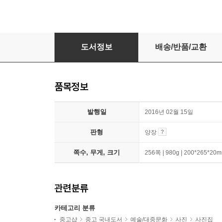
그랜드 부다페스트 호텔
도서정보
배송/반품/교환
품목정보
발행일
2016년 02월 15일
판형
양장
쪽수, 무게, 크기
256쪽 | 980g | 200*265*20
관련분류
카테고리 분류
중고샵
중고 국내도서
예술/대중문화
사진
사진집