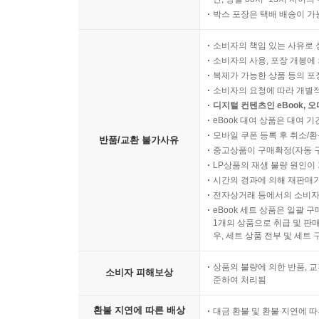
박스 포장은 택배 배송이 가
단언컨대 올해 최고의 책. 일생의 작품이 탄생한 순
소비자의 책임 있는 사유로 
소비자의 사용, 포장 개봉에 
디자이너를 다시 창조적이게 만들어주는 책 -허핑
복제가 가능한 상품 등의 포장을 
소비자의 요청에 따라 개별
디지털 컨텐츠인 eBook, 
단 두 마디. 강렬하고 유쾌하다 -텔레그래프
eBook 대여 상품은 대여 기
모바일 쿠폰 등록 후 취소/환
반품/교환 불가사유
웨스 앤더슨의 소우주를 여행하는 초대장 -뉴욕 타
중고상품이 구매확정(자동 
LP상품의 재생 불량 원인이 기
시간의 경과에 의해 재판매가
눈을 뗄 수 없는 매력 그 자체 -인디펜던트
전자상거래 등에서의 소비자
eBook 세트 상품은 일괄 
오직 그만이 만들 수 있는 유쾌함의 절정 -인디와이
1개의 상품으로 취급 및 판매
우, 세트 상품 전부 및 세트
너무나 아름다운! 완벽한! 그리고 즐거운! -스크린
상품의 불량에 의한 반품, 교
소비자 피해보상
준하여 처리됨
환불 지연에 따른 배상
대금 환불 및 환불 지연에 