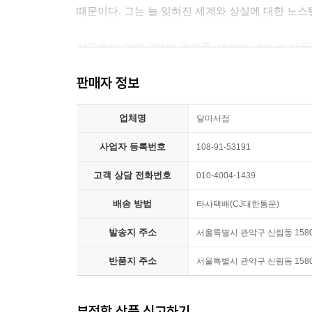
때문이다. 그는 늘 잊혀진 세계와 상실에 대한 노
양하고 자신의 과거를 전하는 데 열중한 츠바이크,
재가 될지 모를 가능성을 미리 막으려는 구스타브,
지금까지 달랑 8편의 영화를 세상에 내놓은 감독
는 손자로 대표되는 미래 세대에게 다시 스토리를 전
하틀리와 쿠엔틴 타란티노 이후 가장 독창적인 세계를
로 묶인다. 영화는 책이고, 책은 제로의 스토리고
판매자 정보
키에 깡마른 몸, 헐렁하게 걸친 셔츠를 바지에 반
부다페스트는 츠바이크의 알프스 별장이고 오스트리아
실제로 『로얄 테넌바움』에서 함께 작업했던 배우
다.
업체명
1969년생이다).
달마서점
---「어제의 세계들 by 알리 아리칸」중에서
사업자 등록번호
108-91-53191
웨스 앤더슨에게 영화는 개인적 기억의 일부이기도 
그러나 그의 상황을 알게 된 학교 선생님(조력
고객 상담 전화번호
010-4004-1439
배려해주었고, 앤더슨은 스스로 주연까지 겸하며 
배송 방법
타사택배(CJ대한통운)
연극과 문학으로 관심사를 넓혀가던 웨스 앤더슨은
쓰고, 연기하였다.)
발송지 주소
서울특별시 관악구 신림동 1580-
반품지 주소
서울특별시 관악구 신림동 1580-
상대를 ‘제 잘난 멋에 사는 참여의식 없는 놈’으
사람은 몇백 달러와 앤더슨의 형에게 얻은 16mm
앤더슨과 윌슨을 찾아왔고, 결국 장편 영화 『바
부적합 상품 신고하기