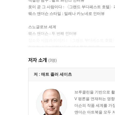
적절한 탐구 : 랄프 파인스 인터뷰
옷이 곧 그 사람이다 : 〈그랜드 부다페스트 호텔〉
웨스 앤더슨 스타일 : 밀레나 카노네로 인터뷰
스노글로브 세계
웨스 앤더슨 : 두 번째 인터뷰
장소와 사람과 이야기 : 〈그랜드 부다페스트 호텔〉
친밀한 소리 : 알렉상드르 데스플라 인터뷰
드넓은 무대 : 〈그랜드 부다페스트 호텔〉의 프로덕
저자 소개
기차를 계속 달리게 하기 : 아담 슈토크하우젠 인터
(3명)
알곤퀸 호텔에서
저 :
매트 졸러 세이츠
웨스 앤더슨 : 세 번째 인터뷰
어제의 세계들 by 알리 아리칸
브루클린을 기반으로 활동
슈테판 츠바이크 : 발췌
V 평론을 연재하는 영향
완전히 다른 요소 : 로버트 D. 예먼 인터뷰
더슨의 작품 세계를 가
웨스 앤더슨의 4:3 챌린지 by 데이비드 보드웰
앤더슨 아트북을 모두 