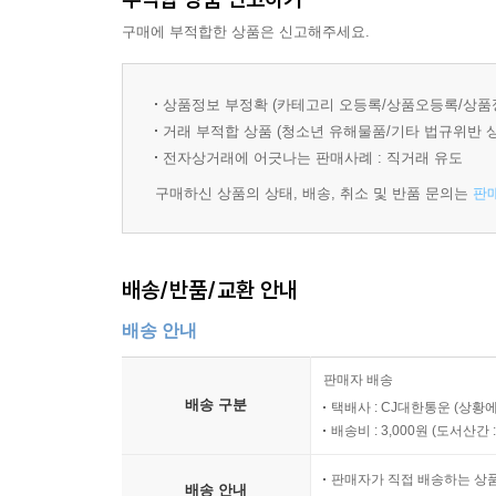
세계관을 보여주기에 충분했고, 이후 활동의 시작점
구매에 부적합한 상품은 신고해주세요.
말하며, 그를 ‘차세대의 마틴 스콜세지’로 지목했다
그가 창조한 여덟 번째 세계 『그랜드 부다페스트 
상품정보 부정확 (카테고리 오등록/상품오등록/상품
거래 부적합 상품 (청소년 유해물품/기타 법규위반 
영화 『그랜드 부다페스트 호텔』은 세계 대전이 한
전자상거래에 어긋나는 판매사례 : 직거래 유도
로비 보이 제로와 그의 멘토 구스타브가 주축이 
구매하신 상품의 상태, 배송, 취소 및 반품 문의는
판
누명에서 벗어나고, 상속받은 명화를 지키는 것이 
있지만, 그의 미학이 간섭한 영상은 진부할 수도 허
테마를 계속 유지하면서, 중복적인 이야기 구조(『
배송/반품/교환 안내
있다), 동화 같은 색감과 대칭의 아름다움이 부각되
조각조차 갖고 싶게 만드는 소품들에 이르기까지 
배송 안내
가장 극대화된 작품이라는 평을 받는다.
판매자 배송
배송 구분
택배사 : CJ대한통운 (상황에
웨스 앤더슨의 작품 세계를 가장 깊게 이해하는 평
배송비 : 3,000원 (
도서산간 : 
담는 작업을 하였고, 그 결과 완벽한 아트북 『
7편의 영화를 묶어 『웨스 앤더슨 컬렉션』이라는
판매자가 직접 배송하는 상
배송 안내