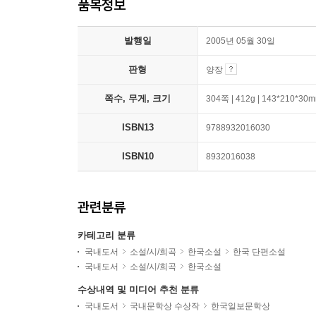
품목정보
발행일
2005년 05월 30일
판형
양장
쪽수, 무게, 크기
304쪽 | 412g | 143*210*30
ISBN13
9788932016030
ISBN10
8932016038
관련분류
카테고리 분류
국내도서
소설/시/희곡
한국소설
한국 단편소설
국내도서
소설/시/희곡
한국소설
수상내역 및 미디어 추천 분류
국내도서
국내문학상 수상작
한국일보문학상