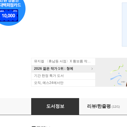
뮤지컬 〈휴남동 서점〉X 황보름 작가 북토크
2026 젊은 작가 1위 : 청예
기간 한정 특가 도서
오직, 예스24에서만
장국영이 죽었다고?
도서정보
리뷰/한줄평
(12/1)