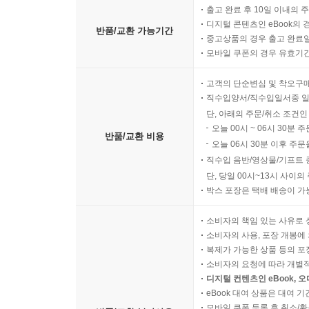
출고 완료 후 10일 이내의 
디지털 콘텐츠인 eBook의 
반품/교환 가능기간
중고상품의 경우 출고 완료일
모바일 쿠폰의 경우 유효기간(
고객의 단순변심 및 착오구
직수입양서/직수입일서중 일
단, 아래의 주문/취소 조건인
오늘 00시 ~ 06시 30분 
반품/교환 비용
오늘 06시 30분 이후 주문
직수입 음반/영상물/기프트 
단, 당일 00시~13시 사이
박스 포장은 택배 배송이 가
소비자의 책임 있는 사유로 
소비자의 사용, 포장 개봉에 
복제가 가능한 상품 등의 포장을 
소비자의 요청에 따라 개별
디지털 컨텐츠인 eBook, 
eBook 대여 상품은 대여 기
모바일 쿠폰 등록 후 취소/환