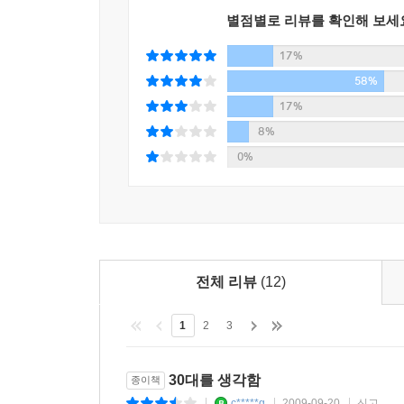
별점별로 리뷰를 확인해 보세
17%
58%
17%
8%
0%
전체 리뷰
(12)
1
2
3
30대를 생각함
종이책
c*****g
2009-09-20
신고