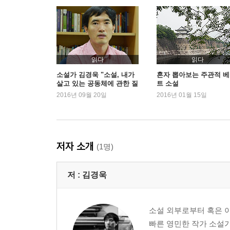
읽다
읽다
소설가 김경욱 "소설, 내가
혼자 뽑아보는 주관적 
살고 있는 공동체에 관한 질
트 소설
문"
2016년 09월 20일
2016년 01월 15일
저자 소개
(1명)
저 :
김경욱
소설 외부로부터 혹은 
빠른 영민한 작가 소설가