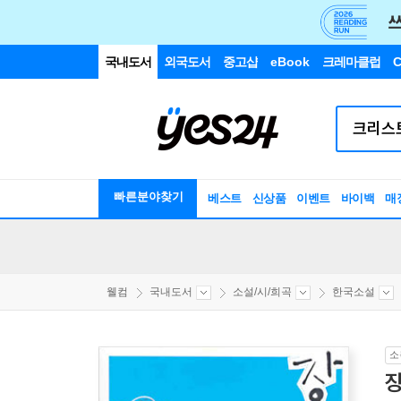
국내도서
외국도서
중고샵
eBook
크레마클럽
C
빠른분야찾기
베스트
신상품
이벤트
바이백
매
웰컴
국내도서
소설/시/희곡
한국소설
소