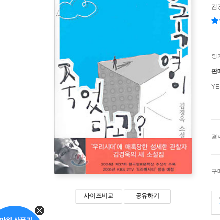
김
정
판
Y
결
구
사이즈비교
공유하기