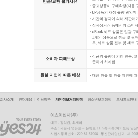
반품/교환 불가사유
중고상품이 구매확정(자동 
LP상품의 재생 불량 원인이 기
시간의 경과에 의해 재판매가
전자상거래 등에서의 소비자
eBook 세트 상품은 일괄 
1개의 상품으로 취급 및 판매
우, 세트 상품 전부 및 세트
상품의 불량에 의한 반품, 교
소비자 피해보상
준하여 처리됨
환불 지연에 따른 배상
대금 환불 및 환불 지연에 
회사소개
인재채용
이용약관
개인정보처리방침
청소년보호정책
도서홍보안내
대표 : 김석환, 최세라
주소 : 서울시 영등포구 은행로 11, 5층~6층(여의도동,일신
사업자등록번호 : 229-81-37000 통신판매업신고 : 제 200