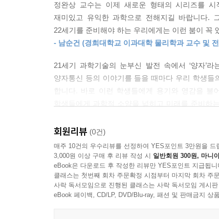
정완상 교수는 이제 새로운 형태의 시리즈를 시
이해하길 바랐습니다’라는 열망이다. 양자광학의 
재미있고 유익한 과학으로 전해지길 바랍니다. 
최대 간섭을 설명하는 글라우버의 결맞는 상태 등
22세기를 준비해야 하는 우리에게는 이런 붐이 꼭 
풀어내는 저자의 노력은 실로 감탄을 자아낸다. 이
- 남순건 (경희대학교 이과대학 물리학과 교수 및 전
창의적인 생각의 흐름을 접하는 소중한 기회가 될 
21세기 과학기술의 눈부신 발전 속에서 ‘양자’
양자통신 등의 이야기를 들을 때마다 우리 학생들
산업, 의료, 군사, 통신, ... 우리 삶과 밀접한 양자
합니다. 바로 이런 학생들에게 용기와 영감을 불
학생들에게 과학적 소양을 넓히고 미래를 준비하는 
이 책을 읽고 새삼 깨닫는 것이 ‘이렇게 양자광학이 
대한 두려움을 떨치고, 즐겁게 양자광학의 세계를 
우리 삶에서 빼놓을 수 없는 존재가 되었다. 정교한
- 김승진 (세종과학예술영재학교 물리 교사)
회원리뷰
(0건)
통신을 한다. 여기서 한 걸음 더 나아가 양자광학이 
매주 10건의 우수리뷰를 선정하여 YES포인트 3만원을 드
《세상에서 가장 쉬운 과학 수업 양자광학》은 ‘전
3,000원 이상 구매 후 리뷰 작성 시
일반회원 300원, 마니아
이어지는지 생생하게 보여준다. 레이저 빔으로 미세 
eBook은 다운로드 후 작성한 리뷰만 YES포인트 지급됩니
발명’, 빛의 경로를 조종하는 ‘메타물질’, 미래 
클래스는 첫번째 회차 주문확정 시점부터 마지막 회차 주문
사락 독서모임으로 진행된 클래스는 사락 독서모임 게시판
현대뿐 아니라 미래 사회에도 필수인 양자광학의 세
eBook 페이백, CD/LP, DVD/Blu-ray, 패션 및 판매금