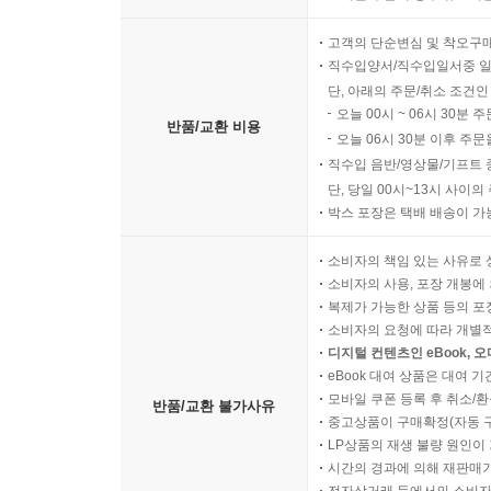
고객의 단순변심 및 착오구
직수입양서/직수입일서중 일
단, 아래의 주문/취소 조건인
오늘 00시 ~ 06시 30분 
반품/교환 비용
오늘 06시 30분 이후 주문
직수입 음반/영상물/기프트 
단, 당일 00시~13시 사이
박스 포장은 택배 배송이 가
소비자의 책임 있는 사유로 
소비자의 사용, 포장 개봉에 
복제가 가능한 상품 등의 포장을 
소비자의 요청에 따라 개별
디지털 컨텐츠인 eBook, 
eBook 대여 상품은 대여 기
모바일 쿠폰 등록 후 취소/환
반품/교환 불가사유
중고상품이 구매확정(자동 
LP상품의 재생 불량 원인이 기
시간의 경과에 의해 재판매가