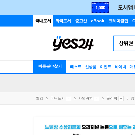
국내도서
외국도서
중고샵
eBook
크레마클럽
C
빠른분야찾기
베스트
신상품
이벤트
바이백
매
웰컴
국내도서
자연과학
물리학
양