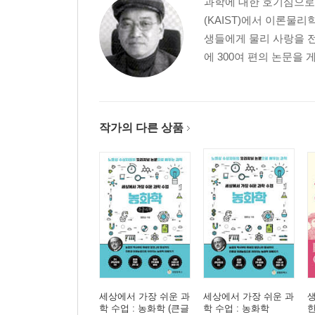
과학에 대한 호기심으로
광섬유의 발견_유리 막대에 갇힌 빛
(KAIST)에서 이론물
저손실 광섬유의 발명과 광통신_더 효율적으로 많
생들에게 물리 사랑을 전
에 300여 편의 논문을 
네 번째 만남. 양자광학의 탄생
광자의 생성·소멸 연산자_광자 한 개를 어디로 보낼
벡터 대수학_전기장과 자기장을 연산자로 바꾸기 
맥스웰 방정식_전기장과 자기장을 묘사하는 복잡한
작가의 다른 상품
파동방정식과 전자기파_파동은 어떻게 나타낼까?
전자기파_벡터퍼텐셜이 만족하는 파동방정식에서
전자기장의 양자화_입체 속의 전자기파
다섯 번째 만남. 원자와 빛의 상호작용
제인스-커밍스 모형_바닥상태와 첫 번째 들뜬상태
라비 진동_원자 속 전자가 두 에너지 준위 사이에
여섯 번째 만남. 결맞는 상태
세상에서 가장 쉬운 과
세상에서 가장 쉬운 과
글라우버_로스앨러모스의 최연소 과학자
학 수업 : 농화학 (큰글
학 수업 : 농화학
한