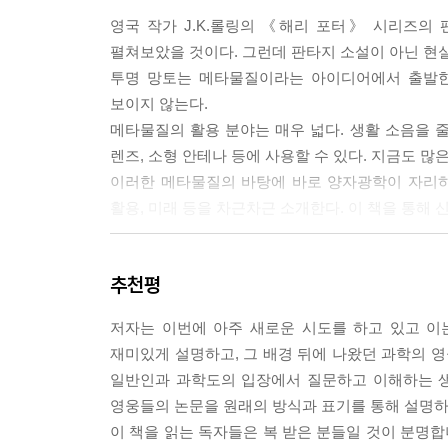
반응집광이라 하고, 반응집광과 반대로 광자들이 
영국 작가 J.K.롤링의 《해리 포터》 시리즈의
--- p.159~160
펼쳐보았을 것이다. 그런데 판타지 소설이 아닌 현
투명 망토는 메타물질이라는 아이디어에서 출발한
물리군: 광학 핀셋이 뭐죠?
보이지 않는다.
정교수: 고도로 집중된 레이저 빔을 사용하여 핀셋
메타물질의 활용 분야는 매우 넓다. 생활 소음을 
장치야.
렌즈, 소형 안테나 등에 사용할 수 있다. 지금도 
--- p.163~164
이러한 메타물질의 바탕에 바로 양자광학이 자리하
활용, 미래 등을 차근차근 소개한다. 이 책을 통해 
물리군: 메타물질은 어디에 이용되나요?
정교수: 메타물질의 활용 분야는 매우 넓어. 층간 
명 망토나 고성능 렌즈, 소형 안테나 등에 사용할 수
추천평
흥미로운 과학사와 고등학교 수학 수준의 개념 설
--- p.174
저자는 이번에 아주 새로운 시도를 하고 있고 이
이 책은 단순히 양자광학의 개념을 나열하는 데 
재미있게 설명하고, 그 배경 뒤에 나왔던 과학의 
논쟁했던 고전광학의 시대로 먼저 데려간다. 이어
일반인과 과학도의 입장에서 질문하고 이해하는 생
빛을 가두어 정보의 바다를 열어젖힌 광섬유의 발견
영웅들의 논문을 원래의 방식과 표기를 통해 설명하
독자들은 자연스럽게 양자광학의 핵심 질문들과 마
이 책을 읽는 독자들은 복 받은 분들일 것이 분명합
무엇보다 이 책의 백미는 서문에서 밝힌 ‘이제는