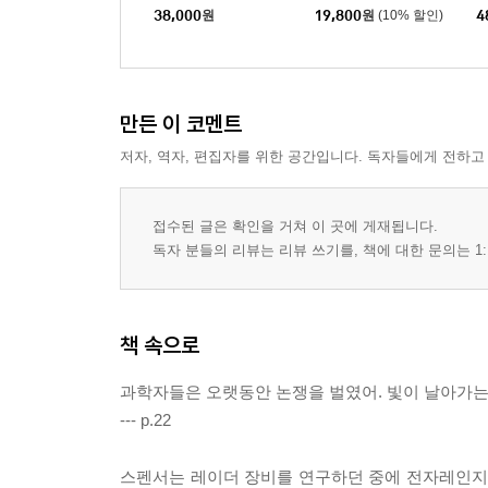
결맞는 상태_빛의 선명도가 최대가 되다
자책)
자
38,000
원
19,800
원
(10% 할인)
4
결맞는 상태의 성질_광자수의 확률, 기댓값, 표준
반응집광_방출되는 광자가 분리되는 현상
일곱 번째 만남. 양자광 기술
만든 이 코멘트
애슈킨의 광학 핀셋_레이저 빔으로 미세한 물체를
저자, 역자, 편집자를 위한 공간입니다. 독자들에게 전하고
주파수 빗의 발명_일정한 주파수 간격의 날카로운
레이저 냉각_원자들의 속력을 느리게 만들다
접수된 글은 확인을 거쳐 이 곳에 게재됩니다.
메타물질_투명 망토의 비밀
독자 분들의 리뷰는 리뷰 쓰기를, 책에 대한 문의는 1:
반응집광과 양자컴퓨터_양자광학의 활용과 미래
만남에 덧붙여
책 속으로
Comparison of Quantum and Semiclassical Radi
Coherent and Incoherent States of the Radiat
과학자들은 오랫동안 논쟁을 벌였어. 빛이 날아가는
Controlling Electromagnetic Fields_펜드리 논문 
--- p.22
위대한 논문과의 만남을 마무리하며
이 책을 위해 참고한 논문들
스펜서는 레이더 장비를 연구하던 중에 전자레인지를
수식에 사용하는 그리스 문자