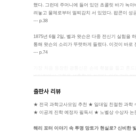
했다. 그런데 주머니에 들어 있던 초콜릿 바가 녹아
노벨 물리학상 수상자들을 소개합니다
려놓고 물체로부터 멀찌감치 서 있었다. 팝콘이 성
--- p.38
1875년 6월 2일, 벨과 왓슨은 다중 전신기 실험을
통해 왓슨의 소리가 뚜렷하게 들렸다. 이것이 바로
--- p.74
가장 처음 등장한 광통신은 손에 횃불을 들고 흔드는
바티칸에서 교황을 선출할 때 쓰인다. 이와 같은 방
--- p.77~78
출판사 리뷰
그 후 사람들은 물줄기 대신 가느다란 유리 막대에 
★ 전국 과학교사모임 추천 ★ 일대일 친절한 과학 
대에 빛이 갇혀 있는 형태를 광섬유라고 부른다.
★ 이공계 진학 예정자 필독서 ★ 노벨상 수상자 논
--- p.85
해리 포터 이야기 속 투명 망토가 현실로? 신비한 
광자의 반응집성(Photon antibunching)은