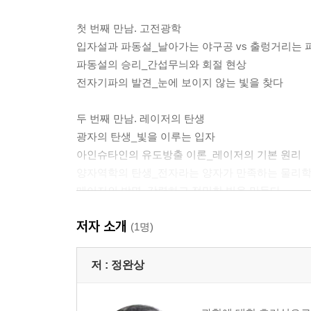
첫 번째 만남. 고전광학
입자설과 파동설_날아가는 야구공 vs 출렁거리는 
파동설의 승리_간섭무늬와 회절 현상
전자기파의 발견_눈에 보이지 않는 빛을 찾다
두 번째 만남. 레이저의 탄생
광자의 탄생_빛을 이루는 입자
아인슈타인의 유도방출 이론_레이저의 기본 원리
양자역학의 탄생_전자라는 양자가 만족하는 물리
메이저의 발명_강렬하고 정밀한 빔을 만들다
레이저의 발명_증폭된 가시광선의 빔
저자 소개
레이저 응용_천문학에서 의학까지
(1명)
세 번째 만남. 광통신의 역사
저 :
정완상
그레이엄 벨_광통신을 발명하다
포토폰의 발명_거울에 반사되는 빛으로