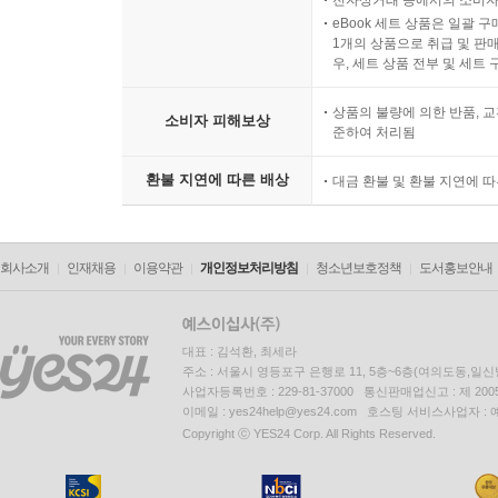
전자상거래 등에서의 소비자
eBook 세트 상품은 일괄 
1개의 상품으로 취급 및 판매
우, 세트 상품 전부 및 세트
상품의 불량에 의한 반품, 교
소비자 피해보상
준하여 처리됨
환불 지연에 따른 배상
대금 환불 및 환불 지연에 
회사소개
인재채용
이용약관
개인정보처리방침
청소년보호정책
도서홍보안내
대표 : 김석환, 최세라
주소 : 서울시 영등포구 은행로 11, 5층~6층(여의도동,일신
사업자등록번호 : 229-81-37000 통신판매업신고 : 제 200
이메일 : yes24help@yes24.com 호스팅 서비스사업자 :
Copyright ⓒ YES24 Corp. All Rights Reserved.