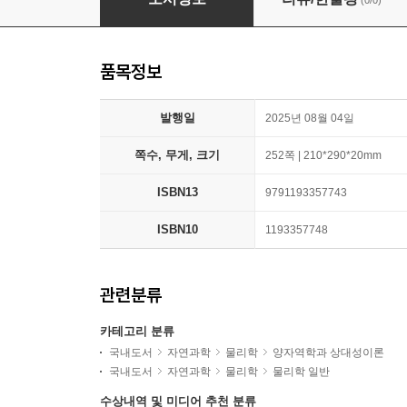
(0/0)
품목정보
발행일
2025년 08월 04일
쪽수, 무게, 크기
252쪽 | 210*290*20mm
ISBN13
9791193357743
ISBN10
1193357748
관련분류
카테고리 분류
국내도서
자연과학
물리학
양자역학과 상대성이론
국내도서
자연과학
물리학
물리학 일반
수상내역 및 미디어 추천 분류