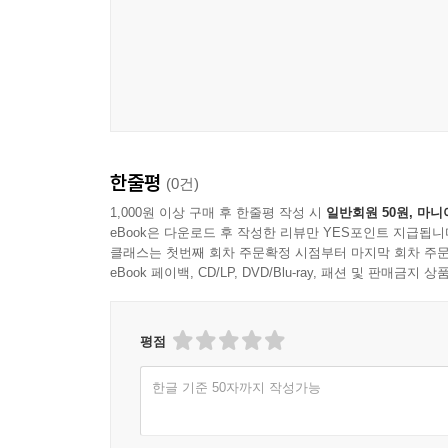
『노벨상 수상자들의 오리지널 논문으로 배우는 과
이 시리즈는 노벨상을 수상한 과학자들의 오리지널 
특수상대성이론, 양자역학, 방사선, 반입자, 양자
대표적 이론과 발견들을 다루어 왔다. 각 권은 특
담아냄으로써 단순한 ‘지식 전달’에서 벗어나, ‘과
기본 독자로 설정하되, 전문적인 물리학 지식을 가
한줄평
(0건)
1,000원 이상 구매 후 한줄평 작성 시
일반회원 50원, 마니
★“박문호의 자연과학 세상 특강 선정도서”
eBook은 다운로드 후 작성한 리뷰만 YES포인트 지급됩니
이러한 시리즈의 깊이와 정교함은 외부 전문가의 
클래스는 첫번째 회차 주문확정 시점부터 마지막 회차 주문
박사의 ‘자연과학세상 목요특강’에서 연속으로 선정
eBook 페이백, CD/LP, DVD/Blu-ray, 패션 및 판매금
원칙을 지켜왔지만, 시리즈 제2권 『방사선과 원소
연속 채택이 이루어졌다. 이는 곧 시리즈 전체가 
평점
「세상에서 가장 쉬운 과학 수업」 시리즈는 학습자
한글 기준 50자까지 작성가능