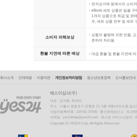
전자상거래 등에서의 소비자
eBook 세트 상품은 일괄 
1개의 상품으로 취급 및 판매
우, 세트 상품 전부 및 세트
상품의 불량에 의한 반품, 교
소비자 피해보상
준하여 처리됨
환불 지연에 따른 배상
대금 환불 및 환불 지연에 
회사소개
인재채용
이용약관
개인정보처리방침
청소년보호정책
도서홍보안내
대표 : 김석환, 최세라
주소 : 서울시 영등포구 은행로 11, 5층~6층(여의도동,일신
사업자등록번호 : 229-81-37000 통신판매업신고 : 제 200
이메일 : yes24help@yes24.com 호스팅 서비스사업자 :
Copyright ⓒ YES24 Corp. All Rights Reserved.