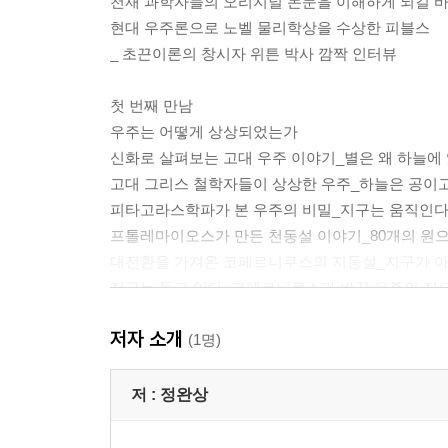
천재 과학자들의 오리지널 논문을 이해하게 되길 
현대 우주론으로 노벨 물리학상을 수상한 피블스
_ 초끈이론의 창시자 위튼 박사 깜짝 인터뷰
첫 번째 만남
우주는 어떻게 상상되었는가
신화로 살펴보는 고대 우주 이야기_별은 왜 하늘에
고대 그리스 철학자들이 상상한 우주_하늘은 공이
피타고라스학파가 본 우주의 비밀_지구는 움직인다
프톨레마이오스가 만든 천동설 이야기_80개의 원으
대전환을 가져온 코페르니쿠스의 지동설_지구가 아
지구는 돌고 있다_코페르니쿠스가 바꾼 우주의 지
저자 소개
두 번째 만남
(1명)
우주의 문을 연 선구자들
초신성을 발견한 튀코 브라헤_망원경 없이 별을 
저 :
정완상
케플러가 발견한 우주의 법칙_우주를 타원으로 그
부르노의 위험한 상상_“하늘은 닫혀 있지 않다”