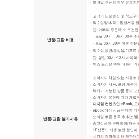
모바일 쿠폰의 경우 유효기간(
고객의 단순변심 및 착오구
직수입양서/직수입일서중 일
단, 아래의 주문/취소 조건인
오늘 00시 ~ 06시 30분 
반품/교환 비용
오늘 06시 30분 이후 주문
직수입 음반/영상물/기프트 
단, 당일 00시~13시 사이
박스 포장은 택배 배송이 가
소비자의 책임 있는 사유로 
소비자의 사용, 포장 개봉에 
복제가 가능한 상품 등의 포장을 
소비자의 요청에 따라 개별
디지털 컨텐츠인 eBook, 
eBook 대여 상품은 대여 기
모바일 쿠폰 등록 후 취소/환
반품/교환 불가사유
중고상품이 구매확정(자동 
LP상품의 재생 불량 원인이 기
시간의 경과에 의해 재판매가