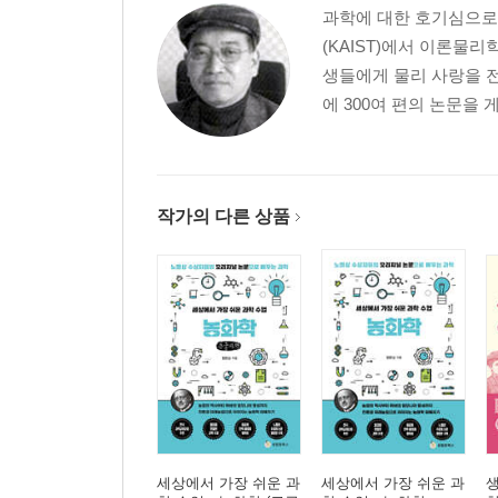
과학에 대한 호기심으로
(KAIST)에서 이론물
세 번째 만남
생들에게 물리 사랑을 전
행성과 은하의 발견
에 300여 편의 논문을 
별들이 태어나고 사라지는 곳_성간물질, 그 놀라운
허셜과 캐롤라인의 별 관측기_은하수의 정체를 밝
티티우스-보데 법칙의 비밀_숫자 속에 숨겨진 우주
세 과학자가 찾아낸 마지막 행성, 해왕성_계산으로
작가의 다른 상품
잃어버린 아홉 번째 행성_명왕성, 그 발견에서 퇴
명왕성 너머의 세계_카이퍼가 예측한 우주의 끝자
네 번째 만남
우주를 향한 탐구의 여정
천체 경찰의 탄생_“잃어버린 행성을 찾아라”
케플러-올베르스 패러독스_밤하늘은 왜 어두운가?
세 과학자의 빛나는 논쟁_우주는 무한한가, 유한한
별의 비밀을 푼 여성 천문학자_레빗, 세페이드 변
세상에서 가장 쉬운 과
세상에서 가장 쉬운 과
허블이 밝힌 우주의 비밀_“은하의 거리와 속도는 