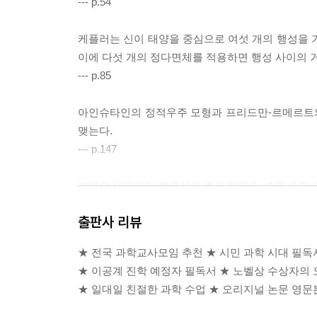
--- p.54
A Relation between Distance and Radial Velocity a
Extra-galactic Nebulae_허블 논문 영문본
케플러는 신이 태양을 중심으로 여섯 개의 행성을 
A Homogeneous Universe of Constant Mass and In
이에 다섯 개의 정다면체를 적용하면 행성 사이의 
Radius accounting for the Radial Velocity of Extra-ga
--- p.85
Nebulae_르메르트 논문 영문본
On the Possibility of a World with Constant Negativ
아인슈타인의 정적우주 모형과 프리드만-르메르트의
Curvature of Space_프리드만 논문 영문본
맺는다.
Primeval Helium Abundance and The Primeval Fireb
--- p.147
_피블스 논문 1 영문본
How Physical Cosmology Grew_피블스 논문 2 
레빗은 세페이드 변광성의 별의 밝기와 변광 주기 
위대한 논문과의 만남을 마무리하며
성을 조사해 주기가 길수록 밝기도 더 밝아진다는 
이 책을 위해 참고한 논문들
출판사 리뷰
--- p.152
수식에 사용하는 그리스 문자
노벨 물리학상 수상자들을 소개합니다
★ 전국 과학교사모임 추천 ★ 시민 과학 시대 필독
안드로메다은하의 발견보다 허블의 이름을 더욱 유명
★ 이공계 진학 예정자 필독서 ★ 노벨상 수상자의
점 멀어지고 있다는 것을 관측했다. 즉 우주가 점점
★ 일대일 친절한 과학 수업 ★ 오리지널 논문 영문
--- p.158