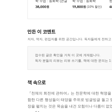
학 수업 : 농화학 (큰글
학 수업 : 농화학
한
가모프의 빅뱅 이야기_우주는 어떻게 시작되었을까
자책)
자
38,000
원
19,800
원
(10% 할인)
4
세 과학자가 꿈꾼 정상우주론_끝도 시작도 없는 우
우주배경복사선이 밝혀낸 빅뱅의 진실_전파 속에 
빛 이전의 우주_빅뱅과 태초의 시간들
만든 이 코멘트
다섯 번째 만남
저자, 역자, 편집자를 위한 공간입니다. 독자들에게 전하고
팽창하는 우주, 수학으로 읽다
우주의 설계도를 그린 과학자_피블스와 현대 우주
접수된 글은 확인을 거쳐 이 곳에 게재됩니다.
휘어진 시공간에서 우주를 그리다_아인슈타인 방
독자 분들의 리뷰는 리뷰 쓰기를, 책에 대한 문의는 1:
평평한 우주의 시공간 간격_프리드먼과 르메르트의
우주 곡률이 그리는 세 가지 세계_리만기하학의 이
공 모양 우주의 수학적 묘사_프리드만과 르메르트의
책 속으로
아인슈타인 방정식이 말해주는 우주_우주는 가속 중
팽창하는 우주에서 밀도는 어떻게 변할까?_열역학
『천체의 회전에 관하여』는 천문학에 대한 혁명을 일
우주가 팽창하는 세 가지 방식_피블스의 『물리 우
함한 다른 행성들이 태양을 주위로 빙글빙글 돌고 
장을 펼치는 것은 목숨을 내건 모험이나 다름이 없었
만남에 덧붙여