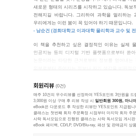
아닐까? 이해되지 않던 수식이 이야기 속 논리로 
새로운 형태의 시리즈를 시작하고 있습니다. 독보
전해지길 바랍니다. 그리하여 과학을 멀리하는 
노벨상 수상자의 논문으로 직접 배우는 우주과학
우리에게는 이런 붐이 꼭 있어야 하기 때문입니다.
『우주팽창이론』의 가장 큰 특징은 이론 설명에 그
- 남순건 (경희대학교 이과대학 물리학과 교수 및 전
점이다. 프리드만의 1922년 논문, 르메르트의 192
수록되어 있으며, 각 논문은 상세한 해설과 함께 이해
이 책을 추천하고 싶은 결정적인 이유는 실제 
것이다. 이는 단순한 교양서의 범위를 넘어서는 
인공지능 등의 디지털 기반 플랫폼으로부터 쏟아
형식이다. 이를 통해 우리는 과학의 역사란 완성된
논문이라는 타당한 근거로부터 정보를 얻어내는 경
우주배경복사의 예측이 왜 혁명적이었는지, 암흑물
외부로부터 주어지는 정보나 자기 생각을 비판적으로
찾아가는 여정에 동참하게 한다. 과학자들이 그 답
지식만 제공하는 것이 아니라 공부하는 방법이나 사
그것이 바로 이 책이 주는 가장 큰 선물이다.
- 박동규 (세종과학예술영재학교 물리학 교사)
회원리뷰
(0건)
매주 10건의 우수리뷰를 선정하여 YES포인트 3만원을 드
『노벨상 수상자들의 오리지널 논문으로 배우는 과
3,000원 이상 구매 후 리뷰 작성 시
일반회원 300원, 마니아
『우주팽창이론』은 「세상에서 가장 쉬운 과학 수업
eBook은 다운로드 후 작성한 리뷰만 YES포인트 지급됩니
시리즈는 노벨상을 수상한 과학자들의 오리지널 논
클래스는 첫번째 회차 주문확정 시점부터 마지막 회차 주문
사락 독서모임으로 진행된 클래스는 사락 독서모임 게시판
특수상대성이론, 양자역학, 방사선, 반입자, 양자
eBook 페이백, CD/LP, DVD/Blu-ray, 패션 및 판매금
대표적 이론과 발견들을 다루어 왔다. 각 권은 특