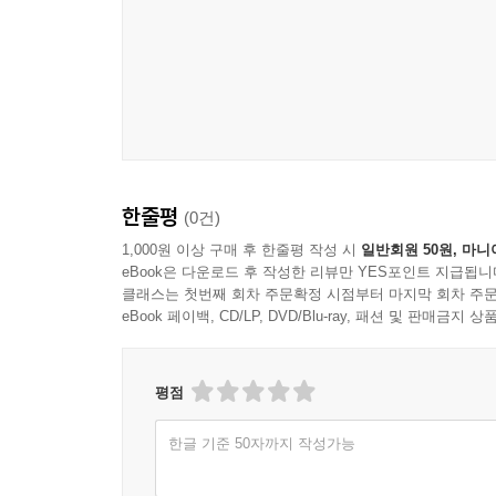
담아냄으로써 단순한 ‘지식 전달’에서 벗어나, ‘과
기본 독자로 설정하되, 전문적인 물리학 지식을 가
이러한 시리즈의 깊이와 정교함은 외부 전문가의 
박사의 ‘자연과학세상 목요특강’에서 연속으로 선정
원칙을 지켜왔지만, 시리즈 제2권 『방사선과 원소
연속 채택이 이루어졌다. 이는 곧 시리즈 전체가 
「세상에서 가장 쉬운 과학 수업」 시리즈는 
『우주팽창이론』은 그 중심에서, 우주에 대한 인
한줄평
(0건)
수 있다.
1,000원 이상 구매 후 한줄평 작성 시
일반회원 50원, 마니
eBook은 다운로드 후 작성한 리뷰만 YES포인트 지급됩니
클래스는 첫번째 회차 주문확정 시점부터 마지막 회차 주문
eBook 페이백, CD/LP, DVD/Blu-ray, 패션 및 판매금
평점
한글 기준 50자까지 작성가능