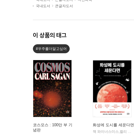
국내도서
큰글자도서
이 상품의 태그
#우주를더알고싶어
코스모스 : 100만 부 기
화성에 도시를 세운다면
념판
잭 와이너스미스,켈리 와이너스미스 저/지웅배 역