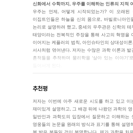
신화에서 수학까지, 우주를 이해하는 인류의 지적 
가모프는 우주의 온도가 수십억 도가 되는 뜨거운
우주는 언제, 어떻게 시작되었는가? 이 오래된
온도가 내려가면 양성자와 중성자들이 서로 달라붙어 
이집트인들은 하늘을 신의 몸으로, 바빌로니아인
--- p.164
논리로 설명하려 했고, 중세의 우주관은 신학의 
태양이라는 전복적인 주장을 통해 사고의 혁명을 
피블스에게 노벨 물리학상을 안겨준 현대 우주론의 
이어지는 케플러의 법칙, 아인슈타인의 상대성이론,
해 그가 주장한 우주의 미래를 예측해보자. 이 책은 
서사처럼 엮어낸다. 저자는 수많은 과학 이론과 발견
흔적들을 추적하며 물리학을 ‘살아 있는 이야기’
--- p.212
들어서게 된다.
정교수와 물리군의 대화 형식, 과학에 친숙해지는 
추천평
이 책이 다른 과학 입문서와 뚜렷이 구분되는 지점은
복잡한 개념들을 자연스럽게 풀어낸다. 물리군은 
저자는 이번에 아주 새로운 시도를 하고 있고 이
정교수는 이 질문들에 친절하게, 그러나 깊이 있
재미있게 설명하고, 그 배경 뒤에 나왔던 과학의 
밀도 매개변수와 같은 개념들이 단지 수식으로 제시되
일반인과 과학도의 입장에서 질문하고 이해하는 생
따라가다 보면 어느새 핵심 개념을 직관적으로 이해하
영웅들의 논문을 원래의 방식과 표기를 통해 설명
특히 수학적 내용에 대한 두려움이 있는 독자에게
복 받은 분들일 것이 분명합니다. 제가 과학을 처