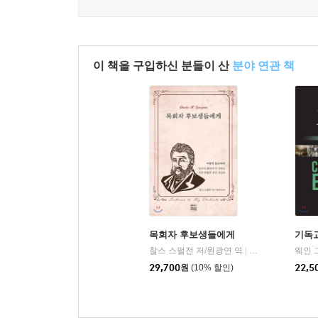
이 책을 구입하신 분들이 산
분야 연관 책
목회자 후보생들에게
기독교
찰스 스펄전 저/원광연 역
CH북스(크리스천
웨인 
|
29,700
원
(10% 할인)
22,5