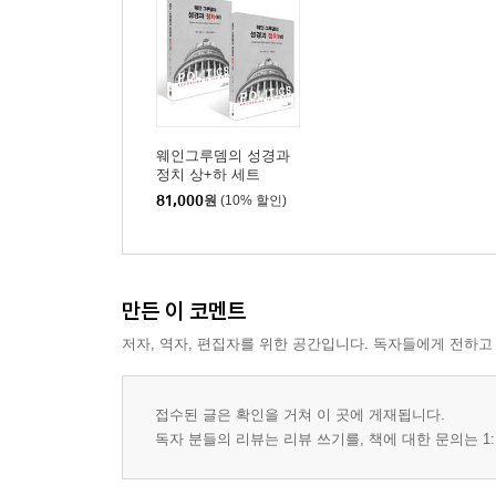
D. 가족 637
E. 경제 정책 639
F. 환경 642
G. 국가 안보 645
H. 타국과의 관계 651
웨인그루뎀의 성경과
I. 표현의 자유 655
정치 상+하 세트
J. 종교의 자유 657
81,000
원
(10% 할인)
K. 미국 내 이익 집단들 659
L. 언론의 편향성 660
M. 왜 두 당은 서로 다른 정책을 선택할까? 660
만든 이 코멘트
18장. 정치 영역에서 하나님을 신뢰하고 믿음을 행하
저자, 역자, 편집자를 위한 공간입니다. 독자들에게 전하고
A. 하나님의 역사 주권을 신뢰한다는 것은 무엇을 의
B. 미래 전망: 향후 수십 년 안에 미국은 더 좋은 나
접수된 글은 확인을 거쳐 이 곳에 게재됩니다.
C. 교회의 부흥이 일어날 때 어떤 모습으로 나타날까?
독자 분들의 리뷰는 리뷰 쓰기를, 책에 대한 문의는 1: