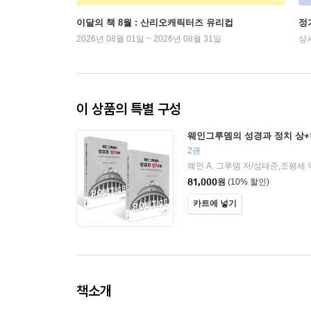
이달의 책 8월 : 산리오캐릭터즈 유리컵
정
2026년 08월 01일 ~ 2026년 08월 31일
상
이 상품의 특별 구성
웨인그루뎀의 성경과 정치 상+
2권
웨인 A. 그루뎀 저/성태준,조평세 
81,000
원
(10% 할인)
카트에 넣기
책소개