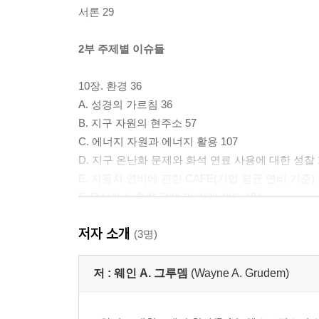
서론 29
2부 주제별 이슈들
10장. 환경 36
A. 성경의 가르침 36
B. 지구 자원의 현주소 57
C. 에너지 자원과 에너지 활용 107
D. 지구 온난화 문제와 화석 연료 사용에 대한 성찰 
E. 자동차 연비에 관한 CAFE(기업 평균 연비 기준) 
F. 온실가스 총량 규제 및 거래 제도 184
저자 소개
11장. 국방 187
(3명)
A. 성경의 가르침 188
B. 전쟁이‘정의로운 전쟁(Just War)’인지 어떻게 분
저 :
웨인 A. 그루뎀
(Wayne A. Grudem)
C. 평화주의(Pacifism) 195
D. 미국의 국방 정책 204