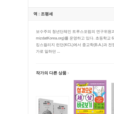
C. 표현의 자유에 대한 제한 419
D. 선거자금 규제 420
역 :
조평세
E. 캠퍼스의‘혐오 표현(Hate Speech)’ 규정과 그 
F. 공정성 원칙(Fairness Doctrine)과 토크 라디오 44
보수주의 청년단체인 트루스포럼의 연구위원과
14장. 종교의 자유 452
mizdatKorea.org)를 운영하고 있다. 초
A. 성경과 헌법적 배경 452
킹스컬리지 런던(KCL)에서 종교학(B.A.)과 
B. 공공 영역에서의 종교적 표현 461
가로 일하던 ...
C. 신앙 기반 프로그램 472
D. 교회의 정치 참여와 세금 면제 지위 477
작가의 다른 상품
15장. 특별 집단(Special Groups) 485
A. 이 장의 주제들이 앞선 장들과 다른 이유 485
B. 규제자들: 사람들의 삶을 통제하는 보이지 않는 관
C. 이어마크(Earmarks) 502
D. 적극적 우대 조치(Affirmative Action) 506
E. 성별 기준 할당제(Gender-Based Quotas) 516
F. 농업 보조금 523