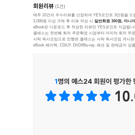
오늘날 미혹과 거짓의 시대를 사는 대한민국 목회
회원리뷰
(1건)
친절하게 풀어준다.
매주 10건의 우수리뷰를 선정하여 YES포인트 3만원을 드
- 손현보 (세계로교회 목사)
3,000원 이상 구매 후 리뷰 작성 시
일반회원 300원, 마니아
eBook은 다운로드 후 작성한 리뷰만 YES포인트 지급됩니
클래스는 첫번째 회차 주문확정 시점부터 마지막 회차 주문
사락 독서모임으로 진행된 클래스는 사락 독서모임 게시판
eBook 페이백, CD/LP, DVD/Blu-ray, 패션 및 판매금
1
명의 예스24 회원이 평가한
10.