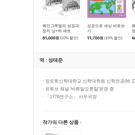
G. 관세(Tariffs) 536
H. 민사소송 변호사, 의료 과실 배상금, 불법행위법 
I. 전국교육협회(NEA) 565
웨인그루뎀의 성경과
성경으로 세상 바로보
J. 아메리카 원주민 570
정치 상+하 세트
기
정
81,000
원
(10% 할인)
11,700
원
(10% 할인)
4
K. 도박(Gambling) 577
3부 결론적 고찰
역 :
성태준
16장. 언론의 편향성 문제: 감시자가 잠들었을 때 58
A. 언론 편향성에 대한 대중의 인식 584
· 장로회신학대학교 신학대학원 신학전공(M. Div
B. 언론인 여론조사 589
· 유튜브 채널 ‘바른말오른말’운영 중
C. 언론이 침묵할 때, 한 나라에는 어떤 일이 일어나는
· 「1776연구소」 사무국장
17장. 오늘날 민주당과 공화당 정책에 적용 624
A. 법원과 한 나라의 최종 권위 630
작가의 다른 상품
B. 생명 보호 632
C. 결혼 635