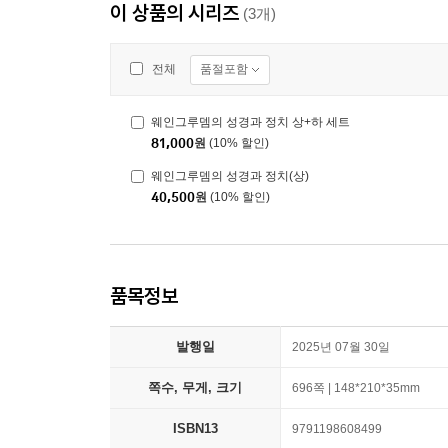
이 상품의 시리즈
(3개)
품절포함
전체
웨인그루뎀의 성경과 정치 상+하 세트
81,000
원
(10% 할인)
웨인그루뎀의 성경과 정치(상)
40,500
원
(10% 할인)
품목정보
발행일
2025년 07월 30일
쪽수, 무게, 크기
696쪽 | 148*210*35mm
ISBN13
9791198608499