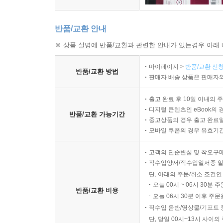
반품/교환 안내
※ 상품 설명에 반품/교환과 관련한 안내가 있는경우 아래 
마이페이지 >
반품/교환 신청
반품/교환 방법
판매자 배송 상품은 판매자와
출고 완료 후 10일 이내의 
디지털 콘텐츠인 eBook의 
반품/교환 가능기간
중고상품의 경우 출고 완료일
모바일 쿠폰의 경우 유효기간(
고객의 단순변심 및 착오구
직수입양서/직수입일서중 일
단, 아래의 주문/취소 조건인
오늘 00시 ~ 06시 30분 
반품/교환 비용
오늘 06시 30분 이후 주문
직수입 음반/영상물/기프트 
단, 당일 00시~13시 사이