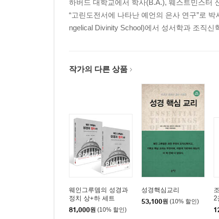
하버드 대학교에서 학사(B.A.), 웨스트민스터
E. 이슬람 지하디즘(국제 테러) 222
“고린도전서에 나타난 예언의 은사 연구”로 박사(P
F. 핵무기(Nuclear Weapons) 267
ngelical Divinity School)에서 성서
G. 미 중앙정보국(CIA) 281
H. 강제적 심문 284
I. 동성애자의 군 복무 305
J. 전투에 투입되는 여성들 309
작가의 다른 상품
12장. 외교정책 311
A. 성경적 가르침 311
B. 국제연합(United Nations) 338
C. 해외 원조(Foreign Aid) 344
D. 이스라엘 358
E. 이민 386
13장. 표현의 자유 415
웨인그루뎀의 성경과
성경핵심교리
조
A. 성경적 가르침 415
정치 상+하 세트
2
53,100
원
(10% 할인)
B. 미국 헌법 418
81,000
원
(10% 할인)
1