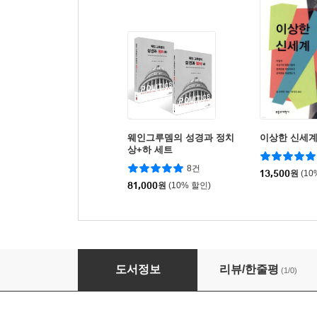
웨인그루뎀의 성경과 정치
이상한 신세
상+하 세트
8건
13,500
원
(10
81,000
원
(10% 할인)
웨인그루뎀의 성경과 정치(하)
도서정보
리뷰/한줄평
(1/0)