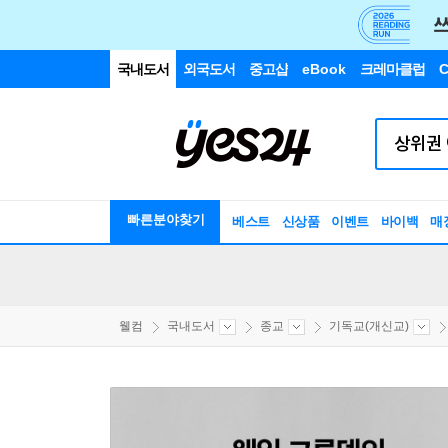
국내도서
외국도서
중고샵
eBook
크레마클럽
C
빠른분야찾기
베스트
신상품
이벤트
바이백
매
웰컴
국내도서
종교
기독교(개신교)