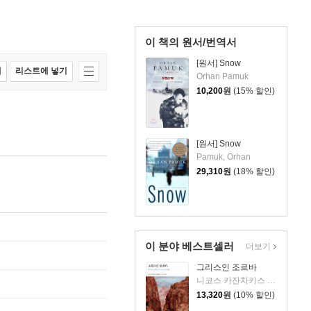
이 책의 원서/번역서
[원서] Snow
매
리스트에 넣기
Orhan Pamuk
10,200
원
(15% 할인)
[원서] Snow
Pamuk, Orhan
29,310
원
(18% 할인)
이 분야 베스트셀러
더보기
그리스인 조르바
니코스 카잔차키스 저/이윤기 역
13,320
원
(10% 할인)