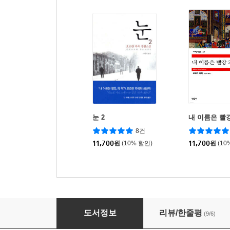
눈 2
내 이름은 빨강
8건
11,700
원
(10% 할인)
11,700
원
(10
눈 1
도서정보
리뷰/한줄평
(9/6)