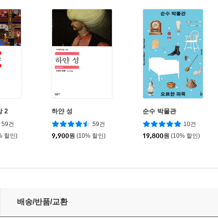
 2
하얀 성
순수 박물관
59건
59건
10건
% 할인)
9,900
원
(10% 할인)
19,800
원
(10% 할인)
배송/반품/교환