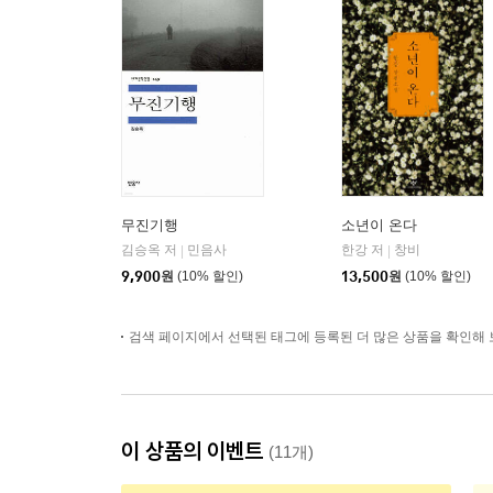
무진기행
소년이 온다
김승옥 저
민음사
한강 저
창비
|
|
9,900
원
(10% 할인)
13,500
원
(10% 할인)
검색 페이지에서 선택된 태그에 등록된 더 많은 상품을 확인해 
이 상품의 이벤트
(11개)