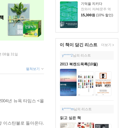
기억을 지키다
찬와이 저/배문주 역
15,300
원
(10% 할인)
이 책이 담긴
리스트
더보기
년 08월 31일
y*****2
님의 리스트
2013 북캔드목록(10월)
펼쳐보기
004년 뉴욕 타임스 <올
k*****m
님의 리스트
읽고 싶은 책
고향 이스탄불로 돌아온다.