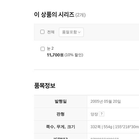
이 상품의 시리즈
(2개)
품절포함
전체
눈 2
11,700
원
(10% 할인)
품목정보
발행일
2005년 05월 20일
판형
양장
쪽수, 무게, 크기
332쪽 | 554g | 155*218*30