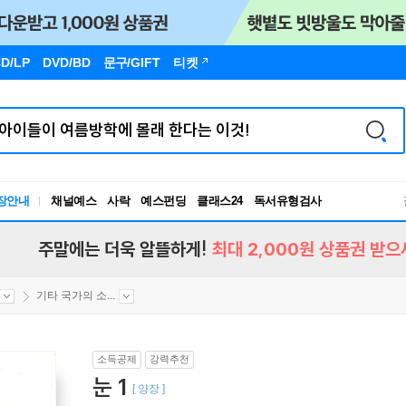
D/LP
DVD/BD
문구
/GIFT
티켓
장안내
채널예스
사락
예스펀딩
클래스24
독서유형검사
RBTI Lab
독서유형검사
주말에는 더욱 알뜰하게!
최대 2,000원 상품권 받으
기타 국가의 소...
소득공제
강력추천
눈 1
[ 양장 ]