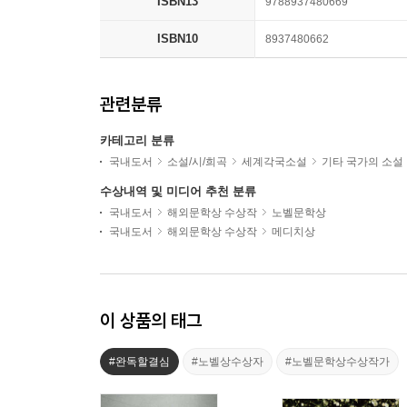
ISBN13
9788937480669
ISBN10
8937480662
관련분류
카테고리 분류
국내도서
소설/시/희곡
세계각국소설
기타 국가의 소설
수상내역 및 미디어 추천 분류
국내도서
해외문학상 수상작
노벨문학상
국내도서
해외문학상 수상작
메디치상
이 상품의 태그
#완독할결심
#노벨상수상자
#노벨문학상수상작가