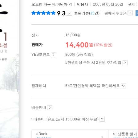
오르한 파묵
저/
이난아
역
민음사
2005년 05월 20일
원제 
9.3
회원리뷰(
15
건)
판매지수 234
정가
16,000원
14,400
원
판매가
(10% 할인)
YES포인트
800원 (5% 적립)
5만원이상 구매 시 2천원 추가적립
결제혜택
카드/간편결제 혜택을 확인하세요
배송안내
배송비 : 유료 (도서 15,000원 이상 무료)
eBook
이 상품을 팔기