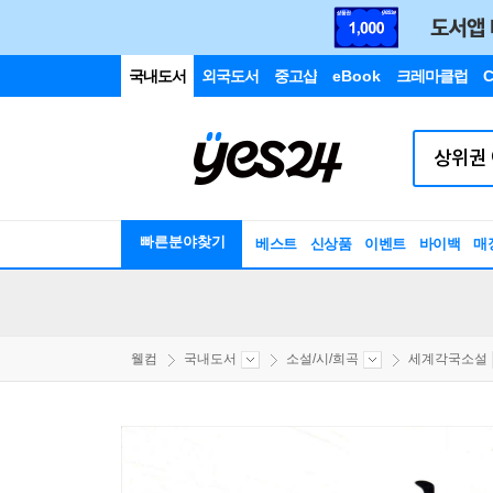
국내도서
외국도서
중고샵
eBook
크레마클럽
C
빠른분야찾기
베스트
신상품
이벤트
바이백
매
웰컴
국내도서
소설/시/희곡
세계각국소설