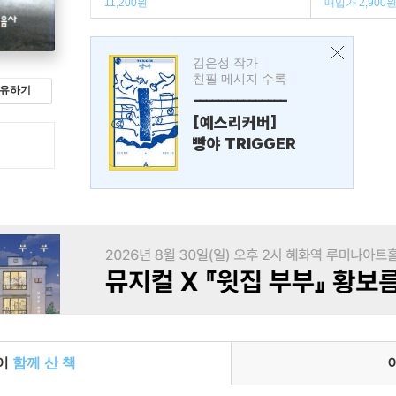
11,200원
매입가 2,900
김은성 작가
친필 메시지 수록
유하기
---------------
[예스리커버]
빵야 TRIGGER
들이
함께 산 책