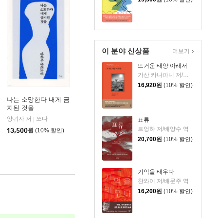
이 분야 신상품
더보기
뜨거운 태양 아래서
가산 카나파니 저/윤희환 역
16,920
원
(10% 할인)
나는 소망한다 내게 금
지된 것을
김영사
양귀자 저
쓰다
|
표류
트엉하 저/배양수 역
13,500
원
(10% 할인)
20,700
원
(10% 할인)
기억을 태우다
찬와이 저/배문주 역
16,200
원
(10% 할인)