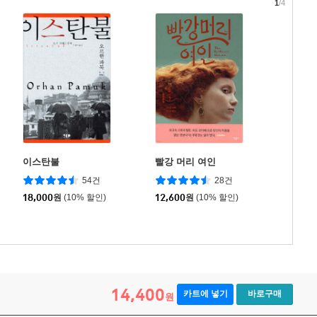
1
/4
이스탄불
빨강 머리 여인
54건
28건
18,000
원
(10% 할인)
12,600
원
(10% 할인)
14,400
카트에 넣기
바로구매
원