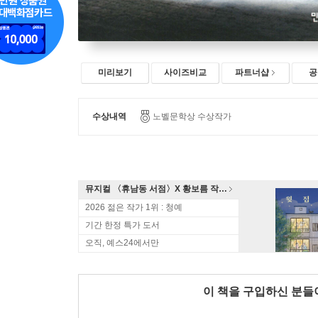
미리보기
사이즈비교
파트너샵
공
수상내역
노벨문학상 수상작가
뮤지컬 〈휴남동 서점〉X 황보름 작가 북토크
2026 젊은 작가 1위 : 청예
기간 한정 특가 도서
오직, 예스24에서만
이 책을 구입하신 분