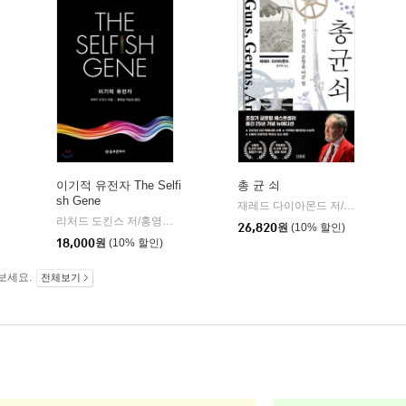
이기적 유전자 The Selfi
총 균 쇠
sh Gene
재레드 다이아몬드 저/강주헌 역
|
리처드 도킨스 저/홍영남,이상임 공역
을유문화사
|
26,820
원
(10% 할인)
18,000
원
(10% 할인)
보세요.
전체보기