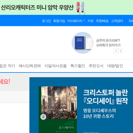
로그인
회원가입
마이페이지
카트
주문/배송
고객센터
Gl
젊은 작가
예사단독판매
이달의사은품
특가할인
추천도서
대량/법인
세요!