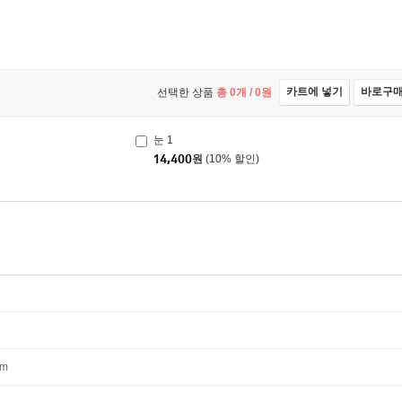
카트에 넣기
바로구
선택한 상품
총
0
개 /
0
원
눈 1
14,400
원
(10% 할인)
mm