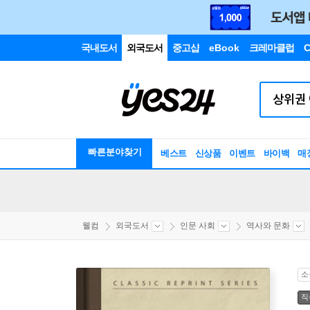
국내도서
외국도서
중고샵
eBook
크레마클럽
C
빠른분야찾기
베스트
신상품
이벤트
바이백
매
웰컴
외국도서
인문 사회
역사와 문화
소
직