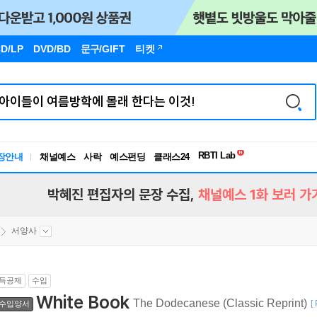
D/LP
DVD/BD
문구
/GIFT
티켓
독서유형검사
RBTI Lab
장안내
채널예스
사락
예스펀딩
클래스24
독서유형검사
박혜진 편집자의 문장 수집,
채널예스 1화 보러 가
서양사
득공제
수입
White Book
The Dodecanese (Classic Reprint)
[
수입양서