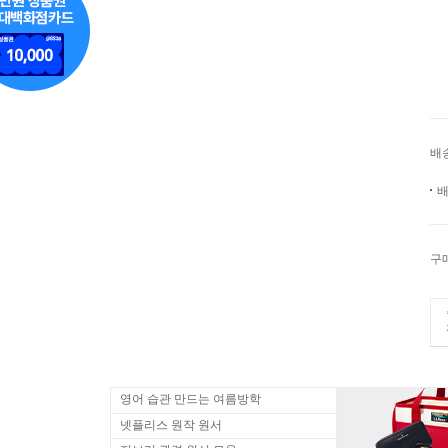
배
배
구
영어 습관 만드는 여름방학
넷플리스 원작 원서