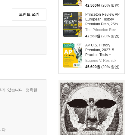
Tests + Digital
42,560
원
(20% 할인)
Practice Online +
Content Review
코멘트 쓰기
Princeton Review AP
European History
Premium Prep, 25th
Edition: 6 Practice
The Princeton Review
Tests + Digital
42,560
원
(20% 할인)
Practice Online +
Content Review
AP U.S. History
Premium, 2027: 5
Practice Tests +
Comprehensive
Eugene V. Resnick
Review + Online
45,600
원
(20% 할인)
Practice
우가 있습니다. 정확한
니다.