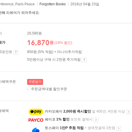
nference, Paris Peace
Forgotten Books
2018년 04월 23일
번째 리뷰어가 되어주세요.
가
20,580원
16,870
원
매가
(18% 할인)
ES포인트
850원 (5% 적립) + 마니아추가적립
5만원이상 구매 시 2천원 추가적립
가혜택쿠폰
쿠폰받기
주문금액대별 할인쿠폰
제혜택
카카오페이
2,000원 즉시할인
일 400건, 4만원 이상
페이코
1% 할인
포인트 결제시
토스페이
1만P 추첨 적립
+ 생애첫결제 3천원