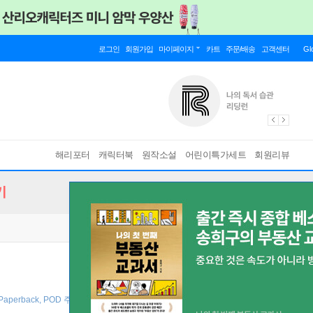
로그인
회원가입
마이페이지
카트
주문/배송
고객센터
Gl
해리포터
캐릭터북
원작소설
어린이특가세트
회원리뷰
기
 Paperback, POD 주문제작도서 ]
바인딩 & 에디션 안내