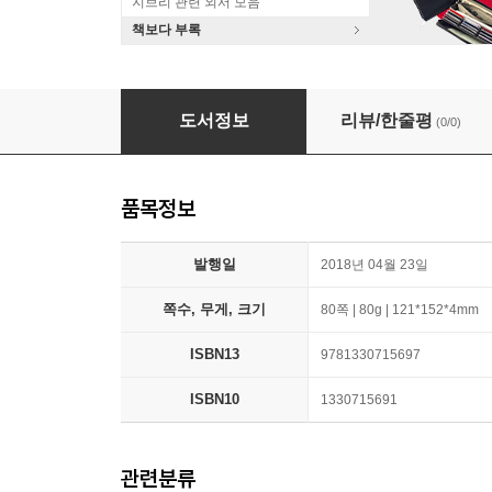
지브리 관련 외서 모음
책보다 부록
White Book
도서정보
리뷰/한줄평
(0/0)
품목정보
발행일
2018년 04월 23일
쪽수, 무게, 크기
80쪽 | 80g | 121*152*4mm
ISBN13
9781330715697
ISBN10
1330715691
관련분류