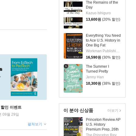
The Remains of the
Day
Kazuo Ishiguro
13,600
원
(20% 할인)
Everything You Need
to Ace U.S. History in
One Big Fat
Notebook, 2nd
Workman Publishing / Rothman, Lily / Editors of Brain Quest
Edition: The
16,590
원
(30% 할인)
Complete Middle
School Study Guide
The Summer I
Turned Pretty
Jenny Han
10,300
원
(38% 할인)
학기 할인 이벤트
이 분야 신상품
더보기
년 09월 29일
Princeton Review AP
펼쳐보기
U.S. History
Premium Prep, 26th
Edition: 6 Practice
The Princeton Review