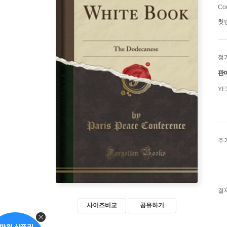
Co
첫
정
판
Y
추
결
사이즈비교
공유하기