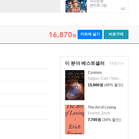
AD
16,870
카트에 넣기
바로구매
원
이 분야 베스트셀러
더보기
Cosmos
Sagan, Carl / Tyson, Neil Degrasse / Druyan, Ann
15,900
원
(46% 할인)
The Art of Loving
Fromm, Erich
7,700
원
(34% 할인)