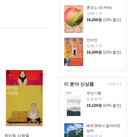
혼모노 (리커버)
성해나 저
16,200
원
(10% 할인)
인비인
성해나 저
16,200
원
(10% 할인)
이 분야 신상품
더보기
무진기행
김승옥 저
15,120
원
(10% 할인)
베르겐에서 잃어버린
남자
원미동 사람들
박순영 저