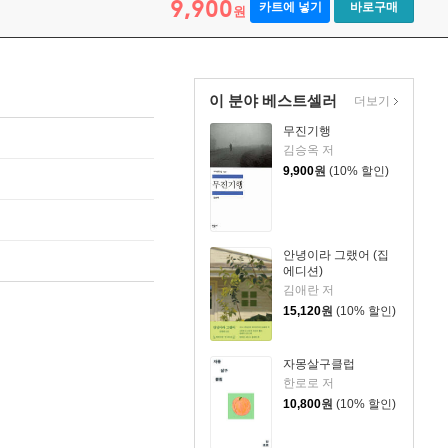
9,900
카트에 넣기
바로구매
원
이 분야 베스트셀러
더보기
무진기행
김승옥 저
9,900
원
(10% 할인)
안녕이라 그랬어 (집
에디션)
김애란 저
15,120
원
(10% 할인)
자몽살구클럽
한로로 저
10,800
원
(10% 할인)