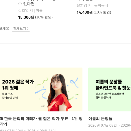
수 없다면
은희경 저
문학동네
|
김초엽 저
허블
|
14,400
원
(10% 할인)
15,300
원
(10% 할인)
보세요.
전체보기
026 한국 문학의 미래가 될 젊은 작가 투표 - 1위 청
여름의 문장들
 작가
2026년 07월 08일 ~ 2026