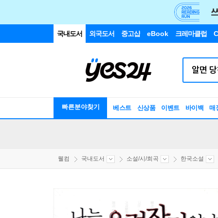
국내도서
외국도서
중고샵
eBook
크레마클럽
C
빠른분야찾기
베스트
신상품
이벤트
바이백
매
웰컴
국내도서
소설/시/희곡
한국소설