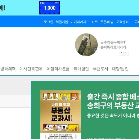
로그인
회원가입
마이페이지
카트
주문/배송
고객센터
Gl
름방학혜택
예사단독판매
이달의사은품
특가할인
추천도서
대량/법인