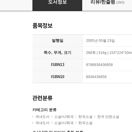
도서정보
리뷰/한줄평
(29/2)
품목정보
발행일
2005년 05월 23일
쪽수, 무게, 크기
268쪽 | 416g | 153*224*20
ISBN13
9788936436858
ISBN10
8936436856
관련분류
카테고리 분류
국내도서
소설/시/희곡
한국소설
한국 단편소설
국내도서
소설/시/희곡
한국소설