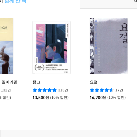
들이
함께 산 책
 일이라면
탱크
요절
132건
313건
17건
% 할인)
13,500
원
(10% 할인)
16,200
원
(10% 할인)