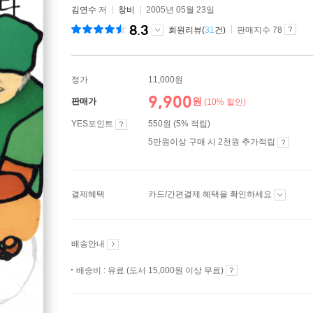
김연수
저
창비
2005년 05월 23일
8.3
회원리뷰(
31
건)
판매지수 78
정가
11,000원
9,900
원
판매가
(10% 할인)
YES포인트
550원 (5% 적립)
5만원이상 구매 시 2천원 추가적립
결제혜택
카드/간편결제 혜택을 확인하세요
배송안내
배송비 : 유료 (도서 15,000원 이상 무료)