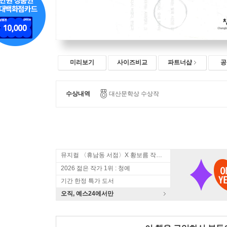
미리보기
사이즈비교
파트너샵
공
수상내역
대산문학상 수상작
뮤지컬 〈휴남동 서점〉X 황보름 작가 북토크
2026 젊은 작가 1위 : 청예
기간 한정 특가 도서
오직, 예스24에서만