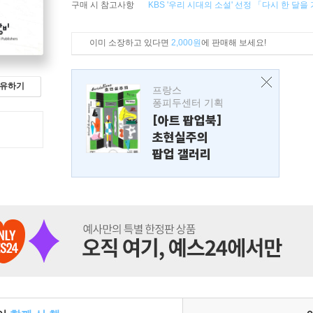
구매 시 참고사항
KBS '우리 시대의 소설' 선정 「다시 한 달
이미 소장하고 있다면
2,000원
에 판매해 보세요!
유하기
프랑스
퐁피두센터 기획
[아트 팝업북]
초현실주의
팝업 갤러리