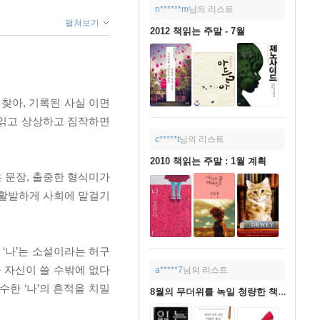
n******m
님의 리스트
펼쳐보기
2012 책읽는 주말 - 7월
찾아, 기록된 사실 이면
 읽고 상상하고 짐작하면
c*****t
님의 리스트
2010 책읽는 주말 : 1월 계획
 문장, 출중한 형식미가
 활발하게 사회에 말걸기
 ‘나’는 소설이라는 허구
을 자신이 쓸 수밖에 없다
a*****7
님의 리스트
한 ‘나’의 흔적을 치밀
8월의 무더위를 녹일 청량한 책들