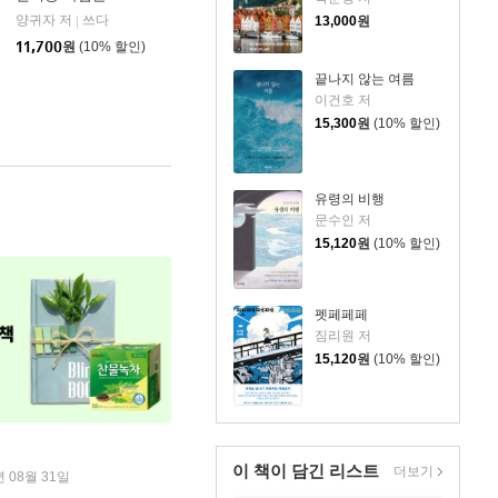
양귀자 저
쓰다
|
13,000
원
11,700
원
(10% 할인)
끝나지 않는 여름
이건호 저
15,300
원
(10% 할인)
유령의 비행
문수인 저
15,120
원
(10% 할인)
펫페페페
짐리원 저
15,120
원
(10% 할인)
이 책이 담긴
리스트
더보기
년 08월 31일