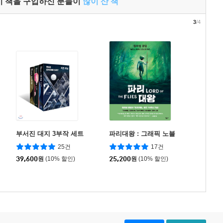
이 책을 구입하신 분들이
많이 산 책
3
/4
부서진 대지 3부작 세트
파리대왕 : 그래픽 노블
25건
17건
39,600
원
(10% 할인)
25,200
원
(10% 할인)