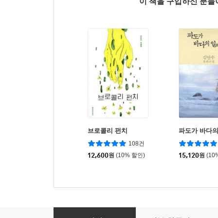
이 책을 구입하신 분
브로콜리 펀치
파도가 바다의
108건
12,600
원
(10% 할인)
15,120
원
(10
나는 유령작가입니다