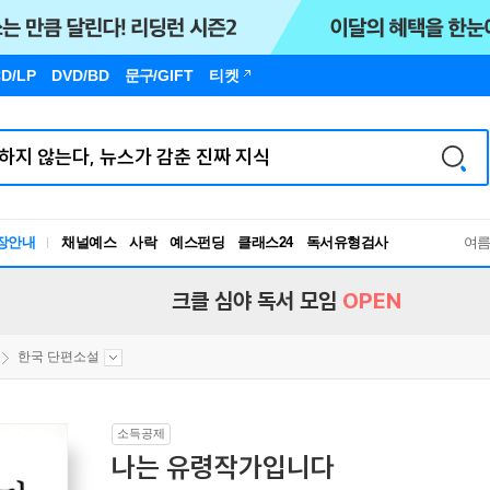
D/LP
DVD/BD
문구
/GIFT
티켓
장안내
채널예스
사락
예스펀딩
클래스24
독서유형검사
여
RBTI Lab
독서유형검사
크클 심야 독서 모임
OPEN
한국 단편소설
소득공제
나는 유령작가입니다