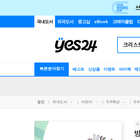
국내도서
외국도서
중고샵
eBook
크레마클럽
C
빠른분야찾기
베스트
신상품
이벤트
바이백
매
웰컴
국내도서
어린이
5-6학년
5-
소