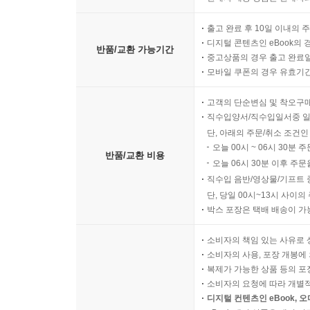
출고 완료 후 10일 이내의 
디지털 콘텐츠인 eBook의 
반품/교환 가능기간
중고상품의 경우 출고 완료일
모바일 쿠폰의 경우 유효기간(
고객의 단순변심 및 착오구
직수입양서/직수입일서중 일
단, 아래의 주문/취소 조건인
오늘 00시 ~ 06시 30분 
반품/교환 비용
오늘 06시 30분 이후 주문
직수입 음반/영상물/기프트 
단, 당일 00시~13시 사이
박스 포장은 택배 배송이 가
소비자의 책임 있는 사유로 
소비자의 사용, 포장 개봉에 
복제가 가능한 상품 등의 포장을 
소비자의 요청에 따라 개별
디지털 컨텐츠인 eBook, 