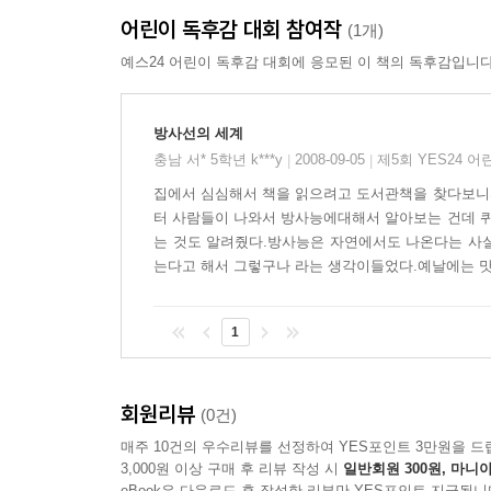
어린이 독후감 대회 참여작
(1개)
예스24 어린이 독후감 대회에 응모된 이 책의 독후감입니다
방사선의 세계
충남 서* 5학년 k***y
2008-09-05
제5회 YES24 
|
|
집에서 심심해서 책을 읽으려고 도서관책을 찾다보니까
터 사람들이 나와서 방사능에대해서 알아보는 건데 퀴
는 것도 알려줬다.방사능은 자연에서도 나온다는 사실
는다고 해서 그렇구나 라는 생각이들었다.예날에는 맛
1
회원리뷰
(0건)
매주 10건의 우수리뷰를 선정하여 YES포인트 3만원을 드
3,000원 이상 구매 후 리뷰 작성 시
일반회원 300원, 마니아
eBook은 다운로드 후 작성한 리뷰만 YES포인트 지급됩니