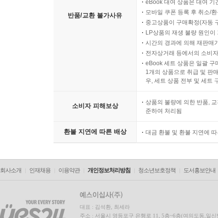
eBook 대여 상품은 대여 기
모바일 쿠폰 등록 후 취소/환
반품/교환 불가사유
중고상품이 구매확정(자동 
LP상품의 재생 불량 원인이 기
시간의 경과에 의해 재판매가
전자상거래 등에서의 소비자
eBook 세트 상품은 일괄 
1개의 상품으로 취급 및 판매
우, 세트 상품 전부 및 세트
상품의 불량에 의한 반품, 교
소비자 피해보상
준하여 처리됨
환불 지연에 따른 배상
대금 환불 및 환불 지연에 
회사소개
인재채용
이용약관
개인정보처리방침
청소년보호정책
도서홍보안내
대표 : 김석환, 최세라
주소 : 서울시 영등포구 은행로 11, 5층~6층(여의도동,일신