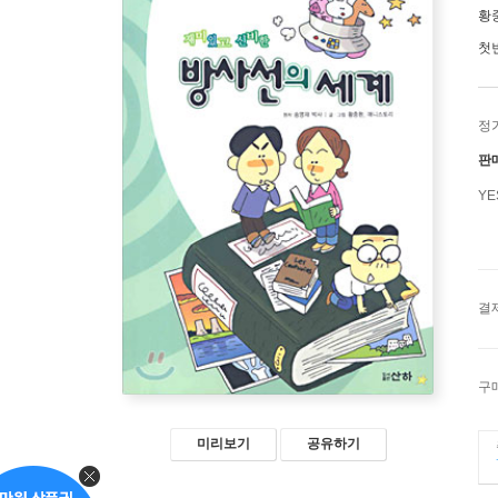
황
첫
정
판
Y
결
구
미리보기
공유하기