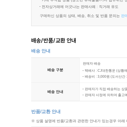
전자상거래에 어긋나는 판매사례 : 직거래 유도
더 스테디북은 막연한 빈 페이지부터 시작하지 않습니
구매하신 상품의 상태, 배송, 취소 및 반품 문의는
판
주간 회고/계획 수립 루틴 가이드를 소개하는 내용
3) 나만의 스타일대로 꾸미는 ‘본문 페이지’
배송/반품/교환 안내
더 스테디북은 자신만의 글, 이미지, 표 등 각자의
배송 안내
세로 중간에는 조금 더 진한 가이드 도트도 있고요.
판매자 배송
구성할 수 있습니다.
배송 구분
택배사 : CJ대한통운 (상황에
배송비 : 3,000원 (
도서산간 : 
● 꾸준함의 비결
판매자가 직접 배송하는 상
배송 안내
1) 커뮤니티 : 성장하는 사람들을 연결합니다.
판매자 사정에 의하여 출고
꾸준히 기록하기 위해서는 같이 하는 사람들이 필요
반품/교환 안내
서로 영감을 주고받으며 성장하고 힘을 얻길 바라
※ 상품 설명에 반품/교환과 관련한 안내가 있는경우 아래 
있습니다.