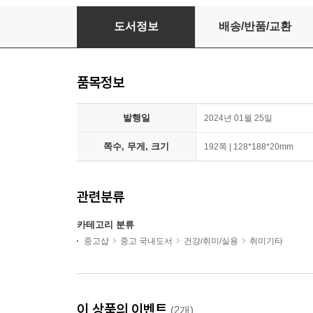
더 스테디북 (애쉬그레이)
도서정보
배송/반품/교환
품목정보
발행일
2024년 01월 25일
쪽수, 무게, 크기
192쪽 | 128*188*20mm
관련분류
카테고리 분류
중고샵
중고 국내도서
건강/취미/실용
취미기타
이 상품의 이벤트
(2개)