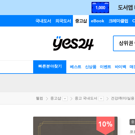
국내도서
외국도서
중고샵
eBook
크레마클럽
C
빠른분야찾기
베스트
신상품
이벤트
바이백
매
웰컴
중고샵
중고 국내도서
건강/취미/실용
중
10%
코