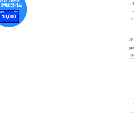
배
도
상
판
판