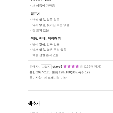
새 상품에 가까움
겉표지
변색 없음, 얼룩 없음
낙서 없음, 찢어진 부분 없음
겉 표지 있음
책등, 책배, 책아래위
변색 없음, 얼룩 없음
낙서 없음, 닳은 흔적 없음
책등 접힌 흔적 없음
판매자 :
stayy5
(129명 평가)
사업자
출간 20240125, 판형 128x188(B6), 쪽수 192
특이사항 : 더 스테디북-기타
책소개