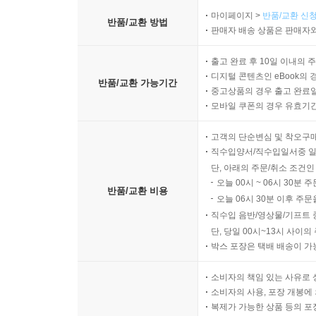
마이페이지 >
반품/교환 신청
반품/교환 방법
2) 프로그램 : 성장할 기회를 팝니다.
판매자 배송 상품은 판매자와
출고 완료 후 10일 이내의 
꾸준한 기록을 위해선 기록할 글감이 필요합니다.
디지털 콘텐츠인 eBook의 
꾸준한 성장과 재미있는 문구/ 기록 생활을 위한 다
반품/교환 가능기간
중고상품의 경우 출고 완료일
모바일 쿠폰의 경우 유효기간(
● 기록을 도와주는 구성품
고객의 단순변심 및 착오구
직수입양서/직수입일서중 일
1) 나만의 양식을 더 예쁘게 만들어 줄 ‘그리드 가이
단, 아래의 주문/취소 조건인
오늘 00시 ~ 06시 30분 
반품/교환 비용
내가 원하는 양식을 깔끔하고 편하게 그릴 때 필
오늘 06시 30분 이후 주문
스테디북에 딱 맞춘 그리드 가이드를 준비했어요.
직수입 음반/영상물/기프트 
가이드라인을 제공합니다. 책갈피처럼 쓰고 뒷면 포
단, 당일 00시~13시 사이
박스 포장은 택배 배송이 가
소비자의 책임 있는 사유로 
소비자의 사용, 포장 개봉에 
복제가 가능한 상품 등의 포장을 