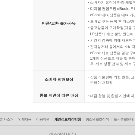
소비자의 요청에 따라 개별
디지털 컨텐츠인 eBook, 
eBook 대여 상품은 대여 기
모바일 쿠폰 등록 후 취소/환
반품/교환 불가사유
중고상품이 구매확정(자동 
LP상품의 재생 불량 원인이 기
시간의 경과에 의해 재판매가
전자상거래 등에서의 소비자
eBook 세트 상품은 일괄 
1개의 상품으로 취급 및 판매
우, 세트 상품 전부 및 세트
상품의 불량에 의한 반품, 교
소비자 피해보상
준하여 처리됨
환불 지연에 따른 배상
대금 환불 및 환불 지연에 
회사소개
인재채용
이용약관
개인정보처리방침
청소년보호정책
도서홍보안내