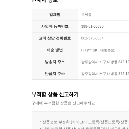
하루하루 기록하는 사람은 잠시도 자신을 잊지 않습
업체명
그건 하루도 자신을 잃어버리지 않는다는 말과 같아
오제웅
사업자 등록번호
398-51-00030
기록하고 싶은 무엇인가가 있거나,
기록하지 못했던 걸 후회한 적이 있거나,
고객 상담 전화번호
062-375-5084
기록하는 법에 대한 아이디어를 얻고 싶다면
배송 방법
타사택배(CJ대한통운)
더 스태디북으로 꾸준하게 기록해 보세요.
발송지 주소
광주광역시 서구 내방동 842-1
반품지 주소
광주광역시 서구 내방동 842-1
● ‘더 스테디북’ 페이지 구성
1) 하나의 책이 되도록 ‘목차 페이지’
부적합 상품 신고하기
구매에 부적합한 상품은 신고해주세요.
기록의 핵심은 다시 보기(review) 입니다. 하지
기록이 담겨있더라도 목차를 정리해 놓으면 쉽게 찾
상품정보 부정확 (카테고리 오등록/상품오등록/상품
2) 다양한 영감을 제공하는 ‘성장 페이지’
거래 부적합 상품 (청소년 유해물품/기타 법규위반 