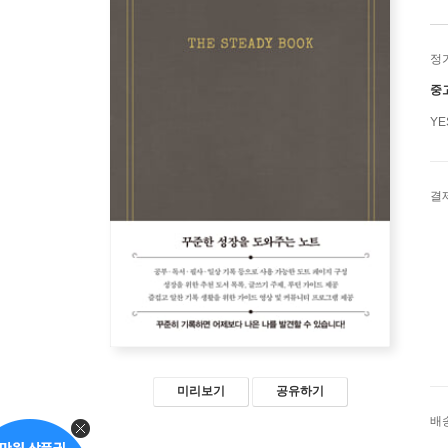
정
중
Y
결
미리보기
공유하기
배