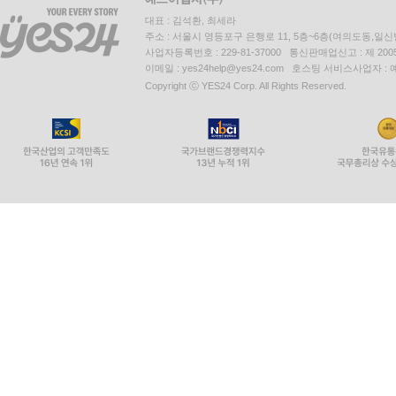
대표 : 김석환, 최세라
주소 : 서울시 영등포구 은행로 11, 5층~6층(여의도동,일신
사업자등록번호 : 229-81-37000 통신판매업신고 : 제 200
이메일 : yes24help@yes24.com 호스팅 서비스사업자 :
Copyright ⓒ YES24 Corp. All Rights Reserved.