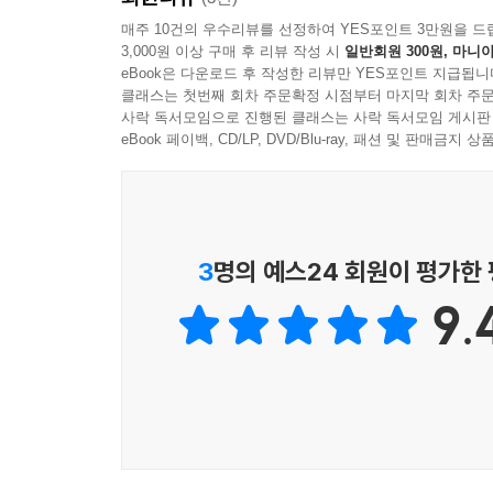
적용하면 누구나 10년 더 젊고 건강한 심장을 유지할
--- p.190, 「심장병으로 죽지 않고 심장병과 함께 살아가
매주 10건의 우수리뷰를 선정하여 YES포인트 3만원을 드
3,000원 이상 구매 후 리뷰 작성 시
일반회원 300원, 마니아
『바디 사이언스: 심장』은 우리가 죽기 전까지 최대
eBook은 다운로드 후 작성한 리뷰만 YES포인트 지급됩니
치료하는 것이 아니라 그보다 앞서 심혈관계 질환
클래스는 첫번째 회차 주문확정 시점부터 마지막 회차 주문
이를 치료하는 데 초점을 맞추고 있지만, 심장병
사락 독서모임으로 진행된 클래스는 사락 독서모임 게시판
과학적이고 의학적인 근거를 바탕으로 최대한 효과
eBook 페이백, CD/LP, DVD/Blu-ray, 패션 및 판매금
내 몸을 이해하면 건강할 확률이 올라간다!
아주 사소한 내 몸의 신호에 귀를 기울이는 법
3
명의 예스24 회원이 평가한
9.
생명을 위협하는 무서운 질병도 얼마든지 통제 가능한
있다. 평상시 내 몸을 잘 이해하면 위기시 건강 
치료하면서 균형 잡힌 영양과 규칙적인 운동, 충
가능하다는 사실을 확인했다. 하지만 많은 이들이
할지 알려주는 분명한 가이드가 부족하기 때문이다
유전적인 이유로 이른 나이에 약물 치료를 시작해야 
될 것이다.