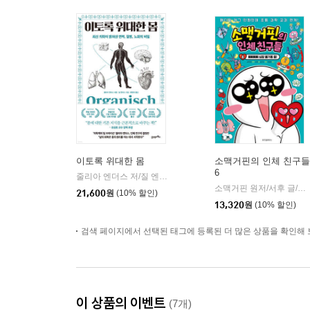
이토록 위대한 몸
소맥거핀의 인체 친구들
6
줄리아 엔더스 저/질 엔더스 그림/배명자 역
21세기북스
|
소맥거핀 원저/서후 글/김기수 그림/박상민 감수
21,600
원
(10% 할인)
13,320
원
(10% 할인)
검색 페이지에서 선택된 태그에 등록된 더 많은 상품을 확인해 
이 상품의 이벤트
(7개)