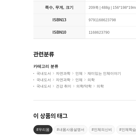
쪽수, 무게, 크기
209쪽 | 488g | 156*198*19
ISBN13
9791168623798
ISBN10
1168623790
관련분류
카테고리 분류
국내도서
자연과학
인체
재미있는 인체이야기
국내도서
자연과학
인체
의학
국내도서
건강 취미
의학/약학
의학
이 상품의 태그
#우리몸
#내몸사용설명서
#인체의신비
#인체학습