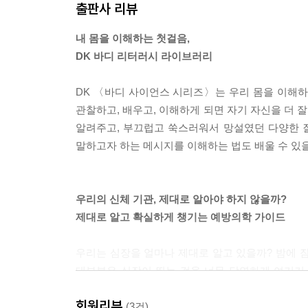
출판사 리뷰
30세 이후 대부분의 성인은 남은 평생 근력을 거의 
있지만 손실이 수십 년간 누적되면 매우 심각해질 수
내 몸을 이해하는 첫걸음,
가르는 문제가 될 수 있다.
DK 바디 리터러시 라이브러리
--- p.118, 「근력」
DK 〈바디 사이언스 시리즈〉는 우리 몸을 이해하는
죽상경화증은 확률 게임이다. 죽상경화증을 테니스
관찰하고, 배우고, 이해하게 되면 자기 자신을 더 
테니스공이 더 많이 던져지고, 혈압이 높으면 더 
알려주고, 부끄럽고 쑥스러워서 망설였던 다양한 질
로 변한다. 테니스공을 가능한 한 적게, 그리고 약
말하고자 하는 메시지를 이해하는 법도 배울 수 있을 
--- p.131, 「위험을 줄이는 일반 원칙」
고혈압은 전체 성인의 절반가량에 영향을 미치는 ‘
우리의 신체 기관, 제대로 알아야 하지 않을까?
하면 약물 없이도 혈압을 조절할 수 있는 경우가 많
제대로 알고 확실하게 챙기는 예방의학 가이드
생할 위험이 증가할 수 있으며, 반대로 혈압이 조금
--- p.158, 「약물 없이 혈압 낮추기」
우리는 심장을 얼마나 제대로 알고 있을까? 밤에 
대부분은 심장이 뛰는 것을 너무 당연하게 여기기 때
사람들은 대부분 오랫동안 의미 있는 삶을 살다가 
매년 갖가지 암으로 사망하는 사람의 거의 2배나
망 원인을 적게 될 날이 올 것이다. 거기에 어떤 
회원리뷰
쉬운 사망 원인이기도 해서 65세 이전에 발생하는 
(3건)