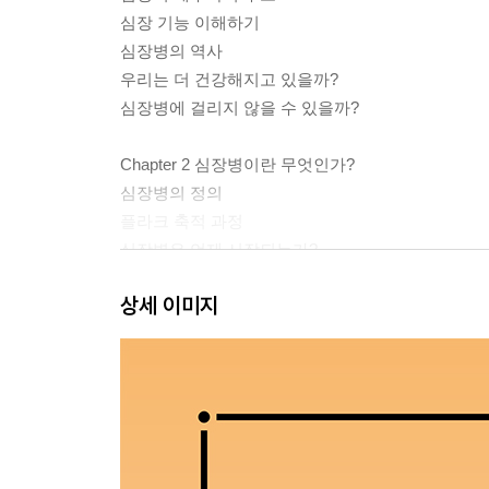
심장 기능 이해하기
심장병의 역사
우리는 더 건강해지고 있을까?
심장병에 걸리지 않을 수 있을까?
Chapter 2 심장병이란 무엇인가?
심장병의 정의
플라크 축적 과정
심장병은 언제 시작되는가?
심장병의 증상
상세 이미지
심장마비란 무엇인가?
뇌졸중
말초혈관 질환
심장기능상실
심방세동
치매
심장병의 다양한 얼굴