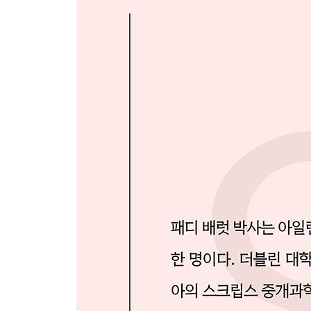
약물 없이 혈압 낮추기
약물로 혈압 낮추기
인슐린 저항성과 당뇨병의 호전 가능성
금연
호르몬 대체 요법
아스피린의 유용성에 대한 의문
비만 치료
자연이 주는 혜택
Chapter 6 심장병 치료하기
심장병의 진행 되돌리기
심장 재활 프로그램
심장마비 이후의 활동
심장기능상실의 치료
뇌졸중에 대처하는 법
심장마비로 인한 돌연사
약물 복용을 중단해도 괜찮을까?