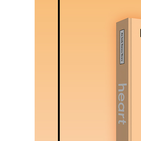
Chapter 3 여러 가지 위험 요인
위험 요인 관리하기
콜레스테롤
아포지단백 B(APOB)-콜레스테롤 입자와 위험성
지단백(a) - Lp(a)
혈압의 중요성
부족한 신체 활동
근육 손실
알코올
흡연과 전자담배
수면
스트레스
폐경
인슐린 저항성
당뇨병
비만과 내장지방