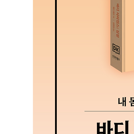
대사증후군
지방간 질환
신장 질환
염증
대기 오염
심장 감염
사회적 관계
유전적 요인
Chapter 4 심장병 위험의 평가 방법
위험도 계산하기
검사 시기와 종류
심장 컴퓨터 단층 촬영(CT) 검사
체력 측정-최대산소섭취량(VO2 max)
근육량
근력
덱사 스캔