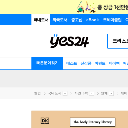
국내도서
외국도서
중고샵
eBook
크레마클럽
C
빠른분야찾기
베스트
신상품
이벤트
바이백
매
웰컴
국내도서
자연과학
인체
재미