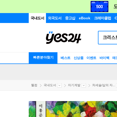
국내도서
외국도서
중고샵
eBook
크레마클럽
C
빠른분야찾기
베스트
신상품
이벤트
바이백
매
웰컴
국내도서
자기계발
처세술/삶의 자...