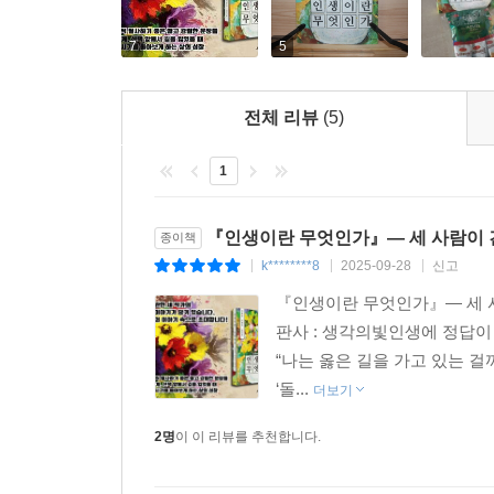
출판소감문
똑같은 상황에 있어도 누군가는 기회를 찾지만 다른
7
5
나이가 한 살 한 살 늘어가며, 어린아이의 눈에 
--- p.110
나아가며 그 길이 흙길인지, 눈길인지, 아스팔트인
전체 리뷰
(5)
먼저 나아갔기 때문이 아닐까 싶다.
삶은 발견이 아니라 경험과 배움으로 만들어가는 것
로 거듭나는 것이 삶이다.
1
누구나 미숙하고 실수하며 후회를 경험한다. 과거에
--- p.114
선택이든 선택을 했다면 그것을 옳게 만들면 되기 
『인생이란 무엇인가』― 세 사람이 건
종이책
꾸준히 노력하는 자만이 변화된 삶을 만난다. 노력
인생관이라는 주제로 글을 쓰면서 들었던 생각은 
k********8
2025-09-28
신고
|
|
|
운명에 순응하며 살아가는 사람인가?
내가 처한 상황을 헤쳐나가며 다져진 ‘나’라는 것이
--- p.119
『인생이란 무엇인가』― 세 사
인생관을 증명하고 싶어 조금 더 성실하게 노력하고 
판사 : 생각의빛인생에 정답이
인생의 모든 문제는 양면성을 지니고 있다. 생(生)
“나는 옳은 길을 가고 있는 걸
나는 삶을 기록하는 사람이다. 살아오는 동안 매
아야 하고, 언젠가는 내 곁을 떠날 이들에게 후회를 미
‘돌...
더보기
끊임없이 변화한다. 지금의 나를 있게 한 것은 삶 
낌없이 주어야 한다. 더 많이 안아주고, 더 많이 눈 
것을 깨닫는다. 겪어봐야 알 수 있는 것들이 있고,
2명
이 이 리뷰를 추천합니다.
--- p.122
법이다. 글을 쓰는 동안, 지금껏 내가 살아오면서 
있었다. 이 책을 통해 독자들 역시 자신의 경험을