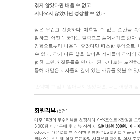
거절에 취약한 사람들은 거절마저 수많은 분류화를 
겪지 않았다면 배울 수 없고
경과 동정이다. 그렇다면 구분하고 구분하면 최선의
지나오지 않았다면 성장할 수 없다
--- p.36
삶은 무겁고 진중하다. 예측할 수 없는 순간들 
그렇게 두려울 게 없었던 우리가 성장을 해나가고 
말하고, 어떤 누군가는 철학으로 풀어내기도 한다. 
성이 커진 것일까? 책임을 져야 하는 어깨가 무거워
경험으로부터 나온다. 좋았다면 따스한 추억으로, 
이 달라졌기에 우리는 흔들릴까.
수 없다. 각기 다른 삶을 살아온 저자들이 각자의
--- p.42
법한 고민과 질문들을 만나게 된다. 때로는 도전하고
통해 깨달은 저자들의 깊이 있는 사유를 엿볼 수 있
짧지도 길지도 않은 삶을 살아오며 가장 좋아하는 말
나, 오뚜기 같은 인생이라던가 흔들리는 우리를 지
‘만약에 그 일이 일어나지 않았다면, 나는 어떻게 살
다.
--- p.51
삶에 정답은 없다. 이 책은 다양한 경험을 통해
회원리뷰
찾아가는 길에 하나의 이정표가 만난다. 삶을 되돌아
(5건)
어떤 행동을 할 때의 기반은 생각이고 그렇게 생각
매주 10건의 우수리뷰를 선정하여 YES포인트 3만원을 드
되고, 라면을 끓이는 행동을 가져가는 것이다. 우리
3,000원 이상 구매 후 리뷰 작성 시
일반회원 300원, 마니아
▶ 인생이란 무엇인가
--- p.69
eBook은 다운로드 후 작성한 리뷰만 YES포인트 지급됩니
클래스는 첫번째 회차 주문확정 시점부터 마지막 회차 주문