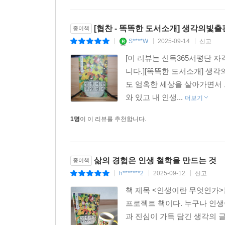
우리는 지금 이 순간에도 성장하고 변화하고 있다.
튕겨 올라가는 반동의 힘은 크다. 그리고 그 나락의
닥은 다시 또 찾아올 것이다. 그러나 우리가 알아야
[협찬 - 똑똑한 도서소개] 생각의빛
종이책
--- p.192
S****W
2025-09-14
신고
|
|
|
[이 리뷰는 신독365서평단 
자기다운 삶은 다른 이의 기대와 기준에 맞춰진 삶
니다.][똑똑한 도서소개] 생각의
삶이다. 꽃이 다른 꽃을 닮으려 하지 않고 자기만의
도 엄혹한 세상을 살아가면서 
때 진정한 삶의 의미를 찾을 수 있다.
와 있고 내 인생...
더보기
--- p.212
1명
이 이 리뷰를 추천합니다.
누구나 행복한 인생을 꿈꾸지만, 자기 인생이 행복함
알고 있을 듯하다.
--- p.217
삶의 경험은 인생 철학을 만드는 것
종이책
h*******2
2025-09-12
신고
|
|
|
비록 실패를 겪어도 그 속의 인과관계를 밝히는 성
책 제목 <인생이란 무엇인가>
다. 많은 이정표가 있고 목적지를 선택할 수 있는 지
프로젝트 책이다. 누구나 인생
--- p.231
과 진심이 가득 담긴 생각의 