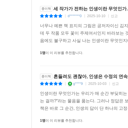
과거는 바꿀 수 없지만, 현재는 내 의지로 살 수 있다
누군가의 삶에 한 줄기 빛으로 다가서길 소망하는 바
세 작가가 전하는 인생이란 무엇인가.
종이책
--- p.132
d*******0
2025-10-10
신고
|
|
|
인생은 소중하다. 어떻게 살아갈 지는 온전히 나의
오늘 하루, 스스로 생각했을 때 ‘이만하면 잘 살았어
너무나 예쁜 책 표지의 그림은 공저자이신 김지
느낀다면 그걸로 충분하다. 만일 누군가를 원망하는
겠다.”
데 두 작품 모두 꽃이 주제여서인지 바라보는
인생이란 자유로운 것이고 사랑 그 자체이며 행복한
--- p.155
음에도 불구하고 사실 나는 인생이란 무엇인지에 
정리되며 모든 것에는 원인과 결과가 있음을 한 번 더
1명
이 이 리뷰를 추천합니다.
사람이 달라졌는데 삶이 그대로일 수가 없다. 삶은 
--- p.167
흔들려도 괜찮아, 인생은 수정의 연
우리가 어떤 것을 이루고자 할 때, 그것을 이룰 수
종이책
--- p.175
g****9
2025-10-03
신고
|
|
|
인생이란 무엇인가는 우리가 매 순간 부딪히는 
혹여 지금 걱정거리가 있다면 오직 그 걱정을 어떻게
는 걸까?”라는 물음을 품는다. 그러나 정답은 
다. 그리고 그 답을 누구보다 가장 잘 알고 있는 사
책은 바로 그 순간, 인생의 답이 단 하나의 고정
--- p.188
1명
이 이 리뷰를 추천합니다.