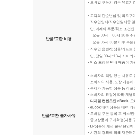
모바일 쿠폰의 경우 유효기간(
고객의 단순변심 및 착오구
직수입양서/직수입일서중 일
단, 아래의 주문/취소 조건인
오늘 00시 ~ 06시 30분 
반품/교환 비용
오늘 06시 30분 이후 주문
직수입 음반/영상물/기프트 
단, 당일 00시~13시 사이
박스 포장은 택배 배송이 가
소비자의 책임 있는 사유로 
소비자의 사용, 포장 개봉에 
복제가 가능한 상품 등의 포장을 
소비자의 요청에 따라 개별
디지털 컨텐츠인 eBook, 
eBook 대여 상품은 대여 기
모바일 쿠폰 등록 후 취소/환
반품/교환 불가사유
중고상품이 구매확정(자동 
LP상품의 재생 불량 원인이 기
시간의 경과에 의해 재판매가