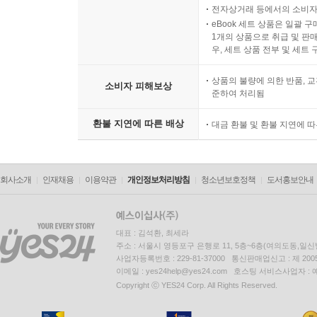
전자상거래 등에서의 소비자
eBook 세트 상품은 일괄 
1개의 상품으로 취급 및 판매
우, 세트 상품 전부 및 세트
상품의 불량에 의한 반품, 교
소비자 피해보상
준하여 처리됨
환불 지연에 따른 배상
대금 환불 및 환불 지연에 
회사소개
인재채용
이용약관
개인정보처리방침
청소년보호정책
도서홍보안내
대표 : 김석환, 최세라
주소 : 서울시 영등포구 은행로 11, 5층~6층(여의도동,일신
사업자등록번호 : 229-81-37000 통신판매업신고 : 제 200
이메일 : yes24help@yes24.com 호스팅 서비스사업자 :
Copyright ⓒ YES24 Corp. All Rights Reserved.