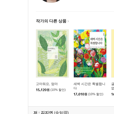
거짓말을 하지 말아야 한다 · 219
어떤 때라도 나 자신은 소중하다 · 223
인생에서 만나는 허무한 순간 · 227
떠나가며 새 길을 찾는다 · 232
작가의 다른 상품
용서하면서 성숙해진다 · 238
혼자인 것을 즐겨라 · 243
‘마음의 고통’ · 246
존재의 반대말은 부재이다 · 250
아름다움과 사랑함 · 253
정말 사랑한 것도 아니면서 · 257
언젠가 기회가 나를 찾아온다 마치 아는 사람처럼 · 
유의미한 것을 무의미한 것으로 치환하는 일 · 266
타인의 고통에 관심을 갖는 일 · 272
고마워요, 엄마
새벽 시간은 특별합니
글
인생에 목적이라는 것이 있어야 하는가 · 275
다
15,120
원
(10% 할인)
사랑에 빠지는 힘 · 279
17,010
원
(10% 할인)
1
공백의 공간감 · 283
험담의 마술 · 286
주체와 인맥 · 291
저 :
김지연
(金知淵)