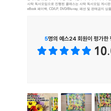
이홍준_인생은 걸어온 삶의 누적이다. 모두가 같
사락 독서모임으로 진행된 클래스는 사락 독서모임 게시판
우리의 삶도 마치 누군가 정해놓은 길을 따르는 듯하
남는다. 우리는 인생의 많은 갈림길에서 선택의 
eBook 페이백, CD/LP, DVD/Blu-ray, 패션 및 판매금
인들의 걱정을 한 몸에 받는다. 우리가 병정개미와 
후회하며 고뇌하기보다는, 그 선택을 옳게 만들어가
--- p.75
이현주_인생이란, 항아리 속 꽃처럼 흙 위가 아니
‘세상에 필요하지 않은 감정은 없다.’라는 말처럼 
피어날 여지를 품고 살아가는 것이다.
5
명의 예스24 회원이 평가한
보는 것이 어떨까? 적절하게 감정을 갈무리하는 것
른이라 생각하면서 말이다.
10.
김지연_ 인생은 누구나에게 있는 것이고 모두에게 
--- p.82
▶ 공동저서 프로젝트
생에 전반에 걸쳐 일어나는 모든 것은 인생관이 된다
--- p.96
이 책은 출판사 기획 공동저서 프로젝트로 만들어졌습
작가의 이야기 속으로 초대합니다!
어떤 경험이 자신의 삶 속에 오더라도 그것을 어떤
--- p.106
공동저서 프로젝트
http://blog.naver.com/sangkac
우리는 마치 정해진 길이 있는 것처럼 인생에서 정답
--- p.109