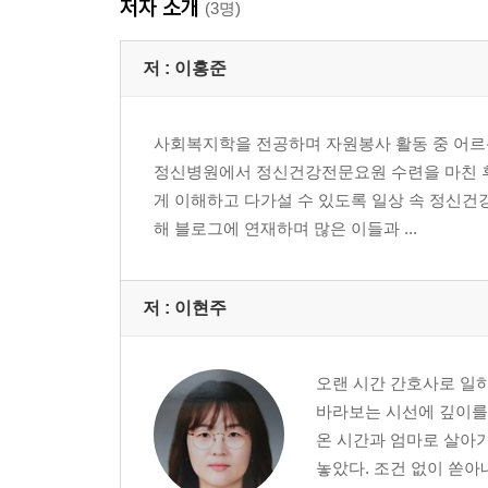
저자 소개
(3명)
Chapter 2. 인생이 나만의 철학을 만든다
저 :
이홍준
경험하는 모든 순간이 나의 인생관이 된다 · 94
삶은 만들어가는 것이지 발견하는 것이 아니다 · 10
사회복지학을 전공하며 자원봉사 활동 중 어르
삶은 유한하다! 이 순간을 살아라 · 120
정신병원에서 정신건강전문요원 수련을 마친 후
혼자 있는 시간이 삶의 깊이를 만든다 · 134
게 이해하고 다가설 수 있도록 일상 속 정신건
행복은 특별한 게 아니라 평범한 거다 · 146
해 블로그에 연재하며 많은 이들과 ...
내가 바뀌면 삶은 저절로 바뀐다 · 157
나를 지키는 습관 하나가 삶의 진로를 바꾼다 · 168
걱정해도 일어날 일은 결국 일어난다 · 178
저 :
이현주
우리는 모두 점점 나아지고 있는 중이다 · 190
자기다운 삶을 살아라 · 203
오랜 시간 간호사로 일
Chapter 3. 인생이란 무엇인가
바라보는 시선에 깊이를 
온 시간과 엄마로 살아가
인생이란 무엇인가 · 215
놓았다. 조건 없이 쏟아