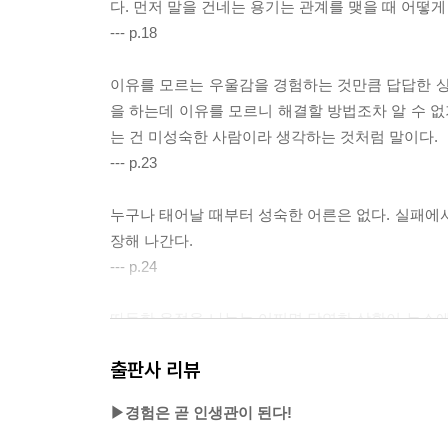
다. 먼저 말을 건네는 용기는 관계를 맺을 때 어떻
--- p.18
이유를 모르는 우울감을 경험하는 것만큼 답답한 상
을 하는데 이유를 모르니 해결할 방법조차 알 수 없
는 건 미성숙한 사람이라 생각하는 것처럼 말이다.
--- p.23
누구나 태어날 때부터 성숙한 어른은 없다. 실패에
장해 나간다.
--- p.24
따듯한 온정을 나누는 어쩌면 당연한 상황이 뉴스에 
다는 것을 알기에 계속된 좌절에도 버텨나가는 사
출판사 리뷰
될 수 있기를 바란다.
--- p.32
▶경험은 곧 인생관이 된다!