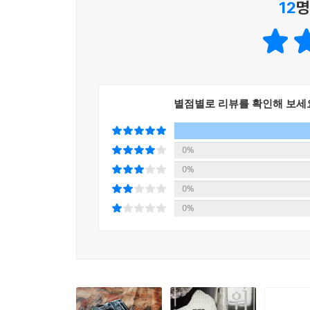
12
명
수출하는 사람을 만나고, 쓰레기 매립장에서 보호
전자 폐기물은 수거 후에 가치가 있는 회로기판이
창출하고 있다. 선진국에서는 다른 제품들과 달리
기울여야 한다. 재활용이 도움이 되는 것은 분명하
“제3부 재활용보다 좋은 방법”에서는 재활용을 
별점별로 리뷰를 확인해 보세
대학을 다니던 한 공대생으로부터 이야기가 시작된
애플 스토어에서 일한 경험이 있으니 수리가 쉬울
0%
노트북을 직접 수리한 그는 전자제품의 개인 수리가
0%
자가 수리를 돕는 사이트의 운영자로 만들었다. 
0%
수명이 다한 전기차 배터리를 재활용하는 방법들도
0%
공급하는 용도로 폐기된 전기차의 배터리를 활용하
프로젝트를 진행 중이다. 마지막으로 우리의 교통
데에 너무 익숙하다. 그러나 이는 철저하게 자동차
무단횡단자라는 범법자의 지위로 쫓겨나게 되었다.
것이다. 이는 늘어나는 자동차를 위해서는 엄청난
자전거 도로를 확충하고 공유 자전거를 통해서 