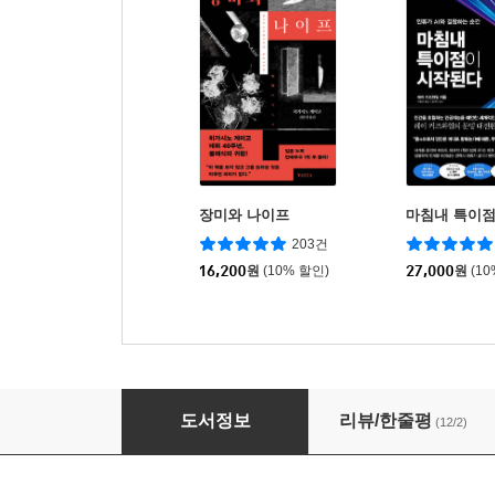
장미와 나이프
마침내 특이
203건
16,200
원
(10% 할인)
27,000
원
(1
파워 메탈
도서정보
리뷰/한줄평
(12/2)