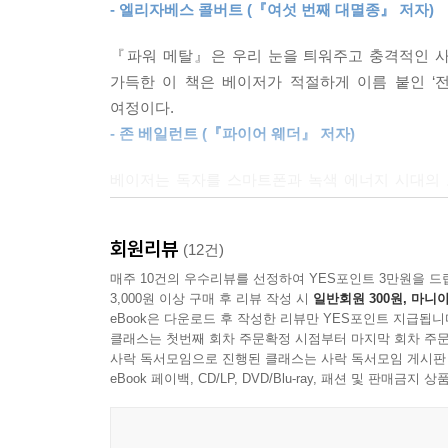
- 엘리자베스 콜버트 (『여섯 번째 대멸종』 저자)
산성 폐기물, 대기 오염, 에너지 소비에도 불구하
콩고민주공화국에서 나오는데, 이곳 광산의 열악한
『파워 메탈』은 우리 눈을 틔워주고 충격적인 사
노동에 동원되고 있다. 이들 금속의 수요가 증가
가득한 이 책은 베이저가 적절하게 이름 붙인 ‘
소재인 리튬은 땅이 아닌 물에서 채굴한다. 칠레
여정이다.
거쳐 리튬이 가득 든 액으로 농축시키는 과정을 
- 존 베일런트 (『파이어 웨더』 저자)
끼치지 않을 것 같지만, 실은 사막을 황폐화시키고
베이저는 독자를 스마트폰과 녹색 에너지 시대의 
향한다. 태평양의 깊은 해저에는 다금속 단괴라는
결과가 초래한 의도치 않은 파장을 진지하게 돌아보
추출하고자 시도 중이다. 그러나 깊은 바다는 인류
- 다니엘 핑크 (『드라이브』, 『후회의 재발견』 저
경우, 어떤 피해가 발생할지 그 누구도 확신할 수
회원리뷰
(12건)
없다는 사실이다.
매주 10건의 우수리뷰를 선정하여 YES포인트 3만원을 드
3,000원 이상 구매 후 리뷰 작성 시
일반회원 300원, 마니아
“제2부 역공급망”은 환경을 위험에 빠뜨리지 않
eBook은 다운로드 후 작성한 리뷰만 YES포인트 지급됩니
수집하는 한 남자를 만나 사람들이 버린 쓰레기에서
클래스는 첫번째 회차 주문확정 시점부터 마지막 회차 주문
사락 독서모임으로 진행된 클래스는 사락 독서모임 게시판
판매되고, 지역 고물상은 더 큰 재활용 업체에 수거
eBook 페이백, CD/LP, DVD/Blu-ray, 패션 및 판매금
중국으로 향한다. 금속 재활용은 환경에 도움이
부작용이 따른다. 그러나 점점 가치가 올라가면서
사람들을 만나러 나이지리아의 혼잡한 시장으로 