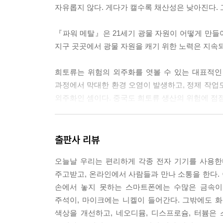
자유롭지 않다. 게다가 캘수록 채산성은 낮아진다.
『파워 메탈』은 21세기 광물 자원이 어떻게 만들
지구 곳곳에서 광물 자원을 캐기 위한 노력은 지속되
희토류는 위험의 외주화를 엿볼 수 있는 대표적인
과정에서 막대한 환경 오염이 발생하고, 정제 작업
외주화인 셈이다. 중국도 희토류 생산의 위험에 점
탐사 보도 전문가 빈스 베이저는 세계 곳곳을 취재하
제품과 전선에 들어가는 자원을 캐는 곳은 모두 
출판사 리뷰
차원에서 광산업을 포기할 수는 없다. 희토류를 외교
오늘날 우리는 편리하게 각종 전자 기기를 사용한
마음이 전혀 없다.
주고받고, 온라인에서 사람들과 만나 소통을 한다. 
손에서 놓지 못하는 스마트폰에는 수많은 금속이 
한 가지 그나마 다행인 건, 세계적으로 환경과 
주석이, 마이크에는 니켈이 들어간다. 그밖에도 
점점 더 코발트를 사용한 배터리의 설 자리가 줄어들
색상을 개선하고, 네오디뮴, 디스프로슘, 터븀은