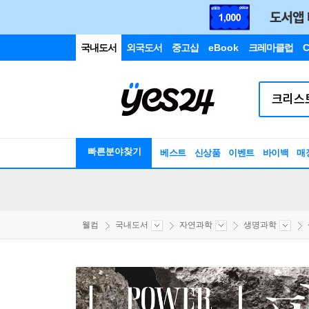
국내도서
외국도서
중고샵
eBook
크레마클럽
C
빠른분야찾기
베스트
신상품
이벤트
바이백
매
웰컴
국내도서
자연과학
생명과학