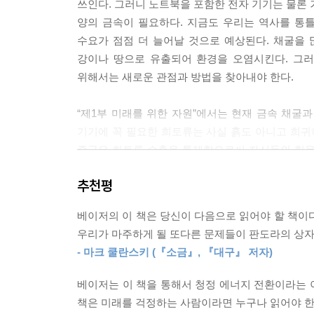
쓰인다. 그러니 노트북을 포함한 전자 기기는 물론 
개인 차원에서, 할 수 있는 최선은 절제된 소비다.
양의 금속이 필요하다. 지금도 우리는 역사를 통
전기 제품을 기분에 따라 자주 바꾸지 말자. 쓸 수 있
수요가 점점 더 늘어날 것으로 예상된다. 채굴을
강이나 땅으로 유출되어 환경을 오염시킨다. 그러
위해서는 새로운 관점과 방법을 찾아내야 한다.
“제1부 미래를 위한 자원”에서는 현재 금속 채굴
기기에 꼭 필요한 희토류는 사실 흙도 아니고 희귀
중국은 희토류 수출을 통제함으로써 자신들의 힘을
중인데, 저자는 미국 캘리포니아의 한 광산에서 
추천평
희토류가 함유된 광석 알갱이만 분리 농축하는 과
부담을 준다. 세계에서 지배적인 희토류 정제 시설
베이저의 이 책은 당신이 다음으로 읽어야 할 책이
환경 문제로 몸살을 앓고 있다. 다음으로는 전력 
우리가 마주하게 될 또다른 문제들이 판도라의 상자
가격이 올라가자, 남아프리카공화국에서는 전선에 
- 마크 쿨란스키 (『소금』, 『대구』 저자)
경비원이 살해되고, 전선이 도난을 당하면서 전
최대의 구리 수출국인 칠레, 미국에서도 구리 절
베이저는 이 책을 통해서 청정 에너지 전환이라는 
러시아에 대한 경제제재 조치에서 배터리에 꼭 필
책은 미래를 걱정하는 사람이라면 누구나 읽어야 한
진실과 마주한다. 이러한 러시아의 독점을 대체하기