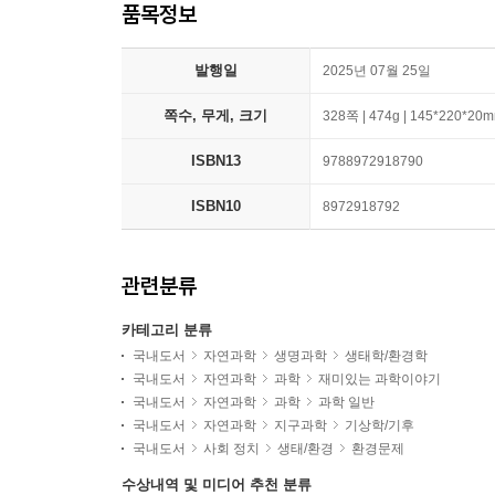
품목정보
발행일
2025년 07월 25일
쪽수, 무게, 크기
328쪽 | 474g | 145*220*20
ISBN13
9788972918790
ISBN10
8972918792
관련분류
카테고리 분류
국내도서
자연과학
생명과학
생태학/환경학
국내도서
자연과학
과학
재미있는 과학이야기
국내도서
자연과학
과학
과학 일반
국내도서
자연과학
지구과학
기상학/기후
국내도서
사회 정치
생태/환경
환경문제
수상내역 및 미디어 추천 분류