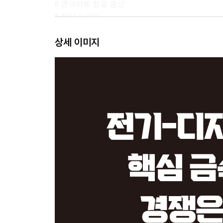
8 콘크리트 정글 광산
9 첨단 쓰레기
상세 이미지
제3부 재활용보다 좋은 방법
10 오래된 물건에 새 생명을
11 미래의 교통수단
감사의 글
주
참고 문헌
역자 후기
인명 색인