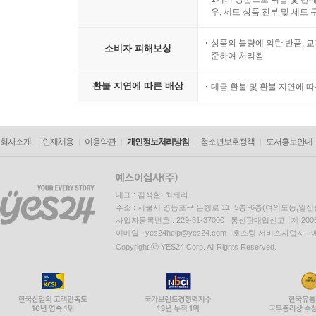
우, 세트 상품 전부 및 세트
상품의 불량에 의한 반품, 교
소비자 피해보상
준하여 처리됨
환불 지연에 따른 배상
대금 환불 및 환불 지연에 
회사소개
인재채용
이용약관
개인정보처리방침
청소년보호정책
도서홍보안내
대표 : 김석환, 최세라
주소 : 서울시 영등포구 은행로 11, 5층~6층(여의도동,일신
사업자등록번호 : 229-81-37000 통신판매업신고 : 제 200
이메일 : yes24help@yes24.com 호스팅 서비스사업자 :
Copyright ⓒ YES24 Corp. All Rights Reserved.