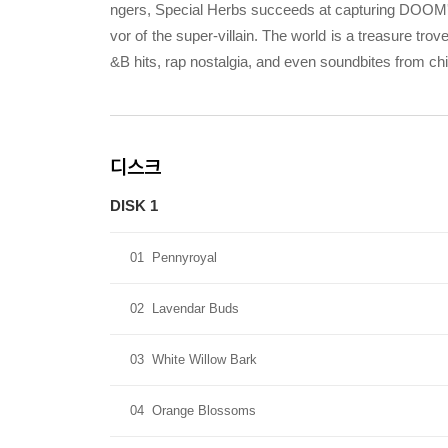
ngers, Special Herbs succeeds at capturing DOOM's h
vor of the super-villain. The world is a treasure t
&B hits, rap nostalgia, and even soundbites from chil
디스크
DISK 1
01
Pennyroyal
02
Lavendar Buds
03
White Willow Bark
04
Orange Blossoms