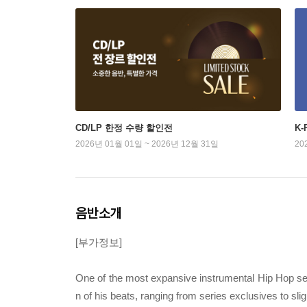
CD/LP 한정 수량 할인전
K
2026년 01월 01일 ~ 2026년 12월 31일
20
음반소개
[부가정보]
One of the most expansive instrumental Hip Hop se
n of his beats, ranging from series exclusives to sl