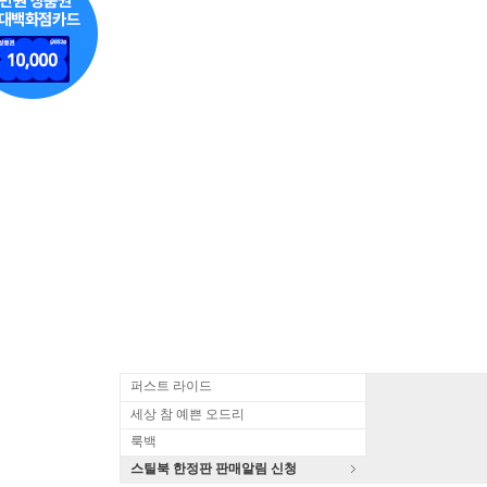
퍼스트 라이드
세상 참 예쁜 오드리
룩백
스틸북 한정판 판매알림 신청