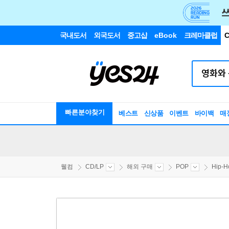
국내도서
외국도서
중고샵
eBook
크레마클럽
C
빠른분야찾기
베스트
신상품
이벤트
바이백
매
웰컴
CD/LP
해외 구매
POP
Hip-H