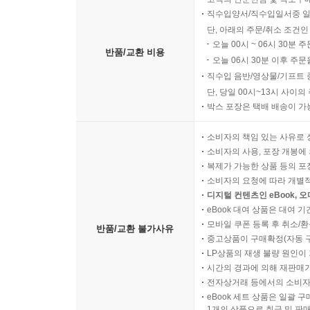
직수입양서/직수입일서중 일
단, 아래의 주문/취소 조건인
오늘 00시 ~ 06시 30분 
반품/교환 비용
오늘 06시 30분 이후 주문
직수입 음반/영상물/기프트 
단, 당일 00시~13시 사이
박스 포장은 택배 배송이 가
소비자의 책임 있는 사유로 
소비자의 사용, 포장 개봉에 
복제가 가능한 상품 등의 포장을 
소비자의 요청에 따라 개별
디지털 컨텐츠인 eBook, 
eBook 대여 상품은 대여 기
모바일 쿠폰 등록 후 취소/환
반품/교환 불가사유
중고상품이 구매확정(자동 
LP상품의 재생 불량 원인이 기
시간의 경과에 의해 재판매가
전자상거래 등에서의 소비자
eBook 세트 상품은 일괄 
1개의 상품으로 취급 및 판매