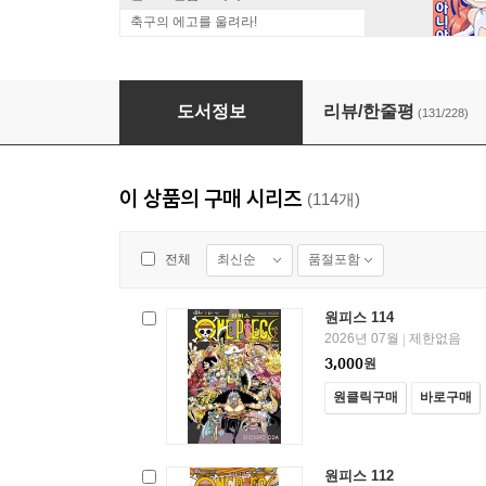
축구의 에고를 울려라!
원피스 111
도서정보
리뷰/한줄평
(131/228)
이 상품의 구매 시리즈
(114개)
최신순
품절포함
전체
원피스 114
2026년 07월
제한없음
|
3,000
원
원클릭구매
바로구매
원피스 112