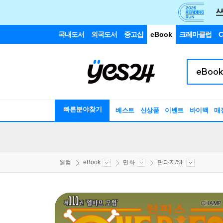
국내도서
외국도서
중고샵
eBook
크레마클럽
C
빠른분야찾기
베스트
신상품
이벤트
바이백
매
웰컴
eBook
만화
판타지/SF