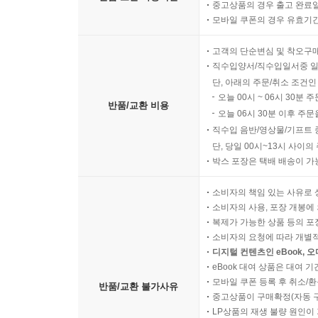
중고상품의 경우 출고 완료일
모바일 쿠폰의 경우 유효기간(
고객의 단순변심 및 착오구
직수입양서/직수입일서중 일
단, 아래의 주문/취소 조건인
오늘 00시 ~ 06시 30분 
반품/교환 비용
오늘 06시 30분 이후 주문
직수입 음반/영상물/기프트 
단, 당일 00시~13시 사이
박스 포장은 택배 배송이 가
소비자의 책임 있는 사유로 
소비자의 사용, 포장 개봉에 
복제가 가능한 상품 등의 포장을 
소비자의 요청에 따라 개별
디지털 컨텐츠인 eBook, 
eBook 대여 상품은 대여 기
모바일 쿠폰 등록 후 취소/환
반품/교환 불가사유
중고상품이 구매확정(자동 
LP상품의 재생 불량 원인이 기