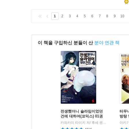
1
2
3
4
5
6
7
8
9
10
이 책을 구입하신 분들이 산
분야 연관 책
전생했더니 슬라임이었던
터무
건에 대하여(코믹스) 01권
방랑 
카와카미 타이키 저/ 후세 원작/ 밋츠바 원화 저