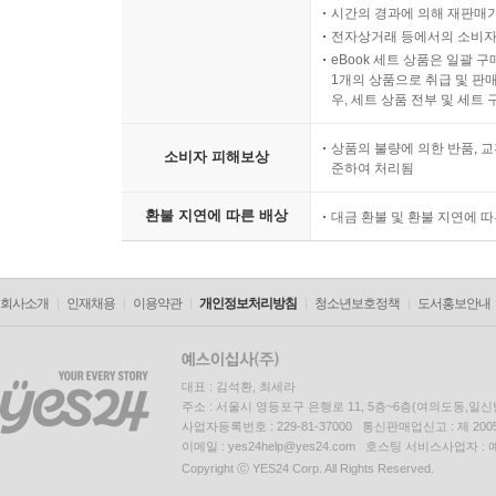
시간의 경과에 의해 재판매가
전자상거래 등에서의 소비자
eBook 세트 상품은 일괄 
1개의 상품으로 취급 및 판매
우, 세트 상품 전부 및 세트
상품의 불량에 의한 반품, 교
소비자 피해보상
준하여 처리됨
환불 지연에 따른 배상
대금 환불 및 환불 지연에 
회사소개
인재채용
이용약관
개인정보처리방침
청소년보호정책
도서홍보안내
대표 : 김석환, 최세라
주소 : 서울시 영등포구 은행로 11, 5층~6층(여의도동,일신
사업자등록번호 : 229-81-37000 통신판매업신고 : 제 200
이메일 : yes24help@yes24.com 호스팅 서비스사업자 :
Copyright ⓒ YES24 Corp. All Rights Reserved.