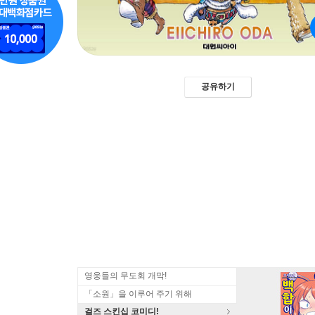
공유하기
영웅들의 무도회 개막!
「소원」을 이루어 주기 위해
걸즈 스킨십 코미디!