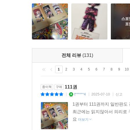
스포
포
전체 리뷰
(131)
1
2
3
4
5
6
7
8
9
10
111권
종이책
구매
t******4
2025-07-10
신고
|
|
|
1권부터 111권까지 일반판도
최근에는 읽지않아서 의리로 
요
더보기