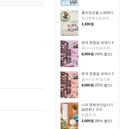
홍의장군을 노래하다
천강문학상운영위원회
3,300
원
본격 한중일 세계사 4
굽시니스트(김선웅) 저
8,000
원
(49% 할인)
본격 한중일 세계사 3
굽시니스트(김선웅) 저
9,000
원
(55% 할인)
나의 문화유산답사기
일본편 1 규슈
유홍준 저
2,000
원
(88% 할인)