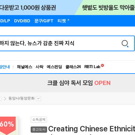
D/LP
DVD/BD
문구
/GIFT
티켓
독서유형검사
RBTI Lab
장안내
채널예스
사락
예스펀딩
클래스24
독서유형검사
크클 심야 독서 모임
OPEN
동양사/동양문화
소득공제
60%
Creating Chinese Ethnici
중고도서