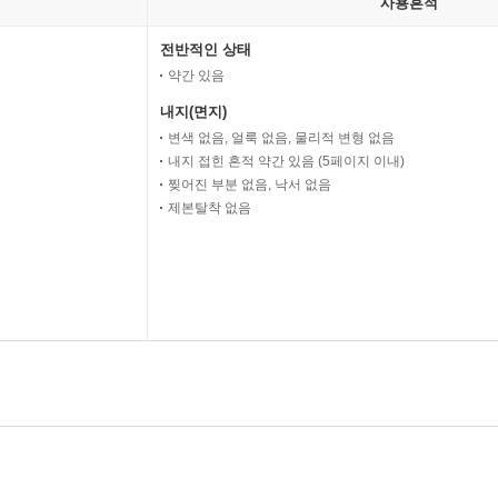
사용흔적
전반적인 상태
약간 있음
내지(면지)
변색 없음, 얼룩 없음, 물리적 변형 없음
내지 접힌 흔적 약간 있음 (5페이지 이내)
찢어진 부분 없음, 낙서 없음
제본탈착 없음