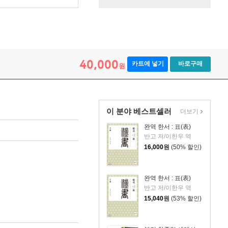
40,000
카트에 넣기
바로구매
원
이 분야 베스트셀러
더보기
완역 한서 : 표(表)
반고 저/이한우 역
16,000
원
(50% 할인)
완역 한서 : 표(表)
반고 저/이한우 역
15,040
원
(53% 할인)