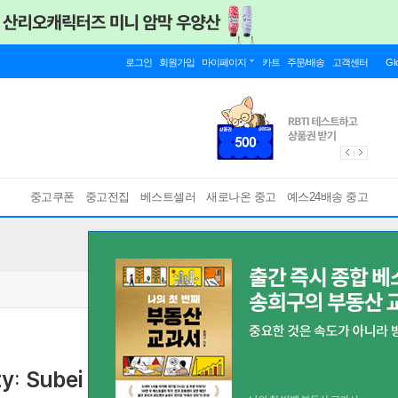
로그인
회원가입
마이페이지
카트
주문/배송
고객센터
Gl
중고쿠폰
중고전집
베스트셀러
새로나온 중고
예스24배송 중고
ty: Subei People in Shanghai, 1850-