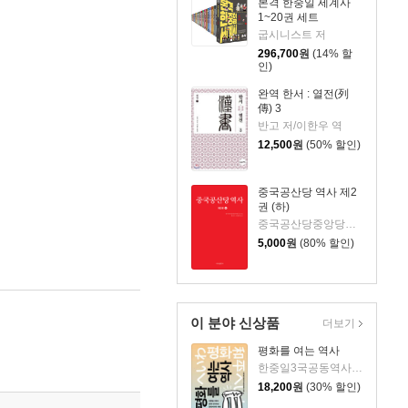
본격 한중일 세계사
1~20권 세트
굽시니스트 저
296,700
원
(14% 할
인)
완역 한서 : 열전(列
傳) 3
반고 저/이한우 역
12,500
원
(50% 할인)
중국공산당 역사 제2
권 (하)
중국공산당중앙당사연구실 저/홍순도 중국 전문기사 등역
5,000
원
(80% 할인)
이 분야 신상품
더보기
평화를 여는 역사
한중일3국공동역사편찬위원회,아시아평화와역사교육연대 저
18,200
원
(30% 할인)