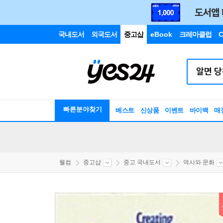
국내도서
외국도서
중고샵
eBook
크레마클럽
C
빠른분야찾기
베스트
신상품
이벤트
바이백
매
웰컴
중고샵
중고 국내도서
역사와 문화