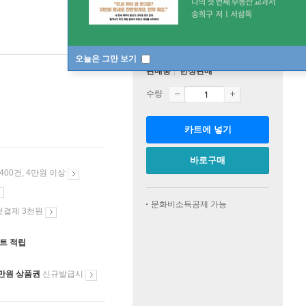
오늘은 그만 보기
판매중
한정판매
수량
카트에 넣기
바로구매
 400건, 4만원 이상
문화비소득공제 가능
첫결제 3천원
인트 적립
만원 상품권
신규발급시