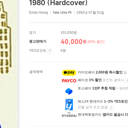
1980 (Hardcover)
Emily Honig
Yale Univ Pr
1992년 07월 01일
정가
101,030원
40,000
원
중고판매가
(60% 할인)
YES포인트
0원
결제혜택
카카오페이
2,000원 즉시할인
일
페이코
1% 할인
포인트 결제시
토스페이
1만P 추첨 적립
+ 생애
예스24 현대카드
1~3% YES포
전월 실적 조건 없음
현대백화점카드
앱카드 발급시 1