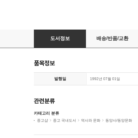
Creating Chinese Ethnicity: Subei People in
도서정보
배송/반품/교환
품목정보
발행일
1992년 07월 01일
관련분류
카테고리 분류
중고샵
중고 국내도서
역사와 문화
동양사/동양문화