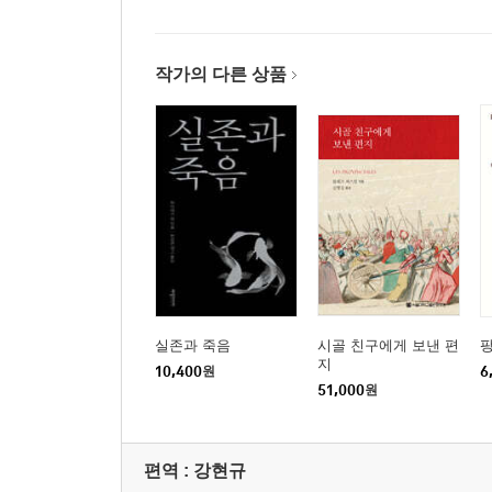
3장 소유는 우리를 정말 행복하게 만들까?
작가의 다른 상품
행복을 갈망하지만 죽음과 비참함은 회피한다 / 인간
인간은 방황한다 / 도박, 오락과 같은 유흥은 우리
애착을 끊으면 권태가 찾아온다 / 권세를 추구하는 
우리를 흔들며 지배한다 / 완전히 똑같은 건 자연
알려지길 원한다 / 칭찬받고 싶은 건 누구나 마찬
비참함을 드러내며 인간은 오만해진다 / 오만이야말로
욕망과 힘이다 / 인간은 그 어떤 공로도 없이 보상
4장 인간이 만든 질서의 불완전함과 허상에 대하여
실존과 죽음
시골 친구에게 보낸 편
지
10,400
원
6
51,000
원
법은 관습 위에 세워진 일종의 허상이다 / 다수를 
존경은 불편을 감수하겠다는 태도다 / 우리는 미덕
추구하면 오히려 악덕이 스며든다 / 악덕 간의 견제
편역 :
강현규
보이기까지 한다 / 중심에 가까운 자는 덜 흔들리기 