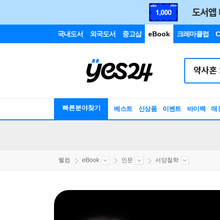
국내도서
외국도서
중고샵
eBook
크레마클럽
C
빠른분야찾기
베스트
신상품
이벤트
바이백
매
웰컴
eBook
인문
서양철학