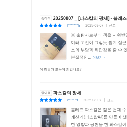
20250807 _ [파스칼의 팡세] - 블
종이책
f*******h
2025-08-07
신고
|
|
|
※ 출판사로부터 책을 지원받았
여러 고전이 그렇듯 쉽게 접근
소의 부담과 위압감을 줄 수 
본질적인...
더보기
이 리뷰가 도움이 되었나요?
파스칼의 팡세
종이책
c*****9
2025-08-07
신고
|
|
|
블레즈 파스칼은 젊은 천재 수
계산기(파스칼린)를 만들어 냈
한 영향과 공헌을 한 파스칼이