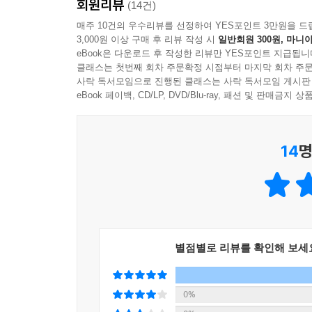
회원리뷰
이 책을 먼저 읽어본 독자들의 추천사
(14건)
매주 10건의 우수리뷰를 선정하여 YES포인트 3만원을 드
3,000원 이상 구매 후 리뷰 작성 시
일반회원 300원, 마니아
『팡세』를 읽은 적은 없고 늘 명문장으로만 소비했
eBook은 다운로드 후 작성한 리뷰만 YES포인트 지급됩니
없었다. 그런데 이 편역본은 처음으로 『팡세』 
클래스는 첫번째 회차 주문확정 시점부터 마지막 회차 주문
흐름이 분명하고, 생각할 문장을 계속 던져준다. 읽
사락 독서모임으로 진행된 클래스는 사락 독서모임 게시판
- 직장인, 38세
eBook 페이백, CD/LP, DVD/Blu-ray, 패션 및 판매금
파스칼이 수백 년 전에 이런 말을 했다는 게 믿기지
14
명
존재라는 파스칼의 통찰은 무서울 만큼 정확하다. 이
- 직장인, 35세
‘철학 고전’이라기에 겁먹었지만, 의외로 아주 
많았다. 무엇보다 이 책은 ‘지금 이 시대에 파스칼
힘이 있다.
별점별로 리뷰를 확인해 보세
- 대학생, 21세
큰맘 먹고 도전한 완역본은 너무 두껍고 산만하고
0%