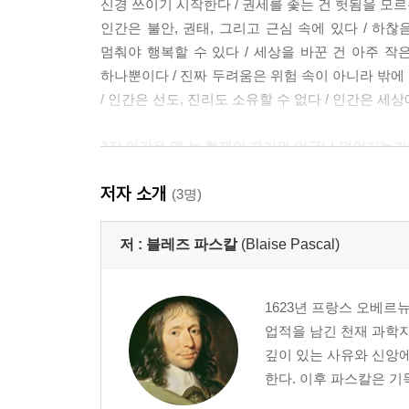
신경 쓰이기 시작한다 / 권세를 좇는 건 헛됨을 모르
인간은 불안, 권태, 그리고 근심 속에 있다 / 하
멈춰야 행복할 수 있다 / 세상을 바꾼 건 아주 작
하나뿐이다 / 진짜 두려움은 위험 속이 아니라 밖에
/ 인간은 선도, 진리도 소유할 수 없다 / 인간은 
2장 인간은 왜 늘 현재의 자기와 어긋나 멀어지는가
저자 소개
병든 몸은 새로운 욕망을 만든다 / 인간의 욕망은 
(3명)
속인다 / 시간은 상처와 분노를 서서히 치유한다 /
해서 강해지는 것은 아니다 / 불행을 걱정하다가 결
저 :
블레즈 파스칼
(Blaise Pascal)
화가 나야 비로소 이유를 찾게 된다 / 감정과 이
오르간 같다 / 넓게 조망하며 조금씩 아는 것이 더 
1623년 프랑스 오베르
직업조차 이성이 아닌 우연으로 택한다 / 진리를 
업적을 남긴 천재 과학자
끝에서야 비로소 보인다 / 말의 배열이 같아도 
깊이 있는 사유와 신앙에
아름다움을 결정한다 / 대칭을 위한 가짜는 아무 
한다. 이후 파스칼은 기
부른다 / 인정받고 싶다면‘결정적인’말을 삼가라 /
반복은 문맥과 흐름 속에서 판단해야 한다 / 진심 