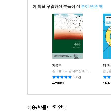
이 책을 구입하신 분들이 산
분야 연관 책
자유론
왜 
존 스튜어트 밀 저/박문재 역
현대지성
김상환
|
398건
4,900
원
14,4
배송/반품/교환 안내