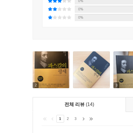
인간의 비참함을 다룬 부분에서 마음이 많이 흔들렸다
0%
- 주부, 45세
0%
0%
학생들에게 『팡세』를 권하기란 쉽지 않았다. 
부담이었다. 그런데 이 편역본은 신앙의 문제가 
정리했기에, 교육 현장에서 충분히 사용할 수 있다.
- 고등학교 교사, 49세
2
3
전체 리뷰
(14)
1
2
3