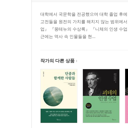
5장 생각하는 갈대! 비참함과 위대함 사이의 인간
대학에서 국문학을 전공했으며 대학 졸업 후에 
고전들을 원전의 가치를 해치지 않는 범위에서
생각하는 갈대, 그래서 인간은 존엄하다 / 생각은 
업』 『몽테뉴의 수상록』 『니체의 인생 수업
대한 탐구는 철학의 출발점이다 / 인간은 사유를 통
근에는 역사 속 인물들을 현...
돌과 다름없다 / 기억의 망각에서 나 자신의 허무함
위대함이다 / 오직 감정이 있는 자만이 비참함을 알
존재한다 / 인간은 위대함과 야비함을 함께 드러낸
작가의 다른 상품
한다 / 쾌락에 굴복할 때 인간은 자발적 노예가 된
뿐이다 / 인간은 자기 상태조차 잘 모르는 존재다 /
맞는 의무를 지키는 것이 중요하다
6장 삶의 길을 묻는 인간에게 이성은 도착지가 아
늘 반복되는 자연도 때론 스스로를 어긴다 / 스스로
흔들린다 / 같은 자극에도 감정은 달라진다 / 제안
끝없는 전쟁중이다 / 자아는 중심이자 모든 갈등의