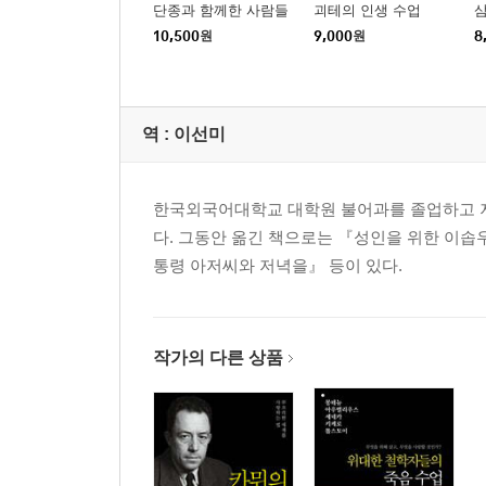
단종과 함께한 사람들
괴테의 인생 수업
삼
드러난다 / 나는 왜 지금 여기에 있는가? / 불안
10,500
원
9,000
원
8
앞에서는 도덕이 학문보다 낫다 / 인간은 대가엔 
7장 마지막 한 걸음은, 믿음이 대신 디뎌야 한다
역 :
이선미
진실은 저 너머에 있지만 인간은 보이는 것만 믿는다
순수한 진리나 선은 세상에 존재하지 않는다 / 신은
한국외국어대학교 대학원 불어과를 졸업하고 저
/ 진정한 두려움은 신을 의심하는 데서 온다 / 이
다. 그동안 옮긴 책으로는 『성인을 위한 이솝
아는 자는 겸손하거나 통찰력이 있다 / 행복의 근
통령 아저씨와 저녁을』 등이 있다.
정착시키려면 습관이 필요하다 / 믿음은 이성이 아닌
아는 데서 시작된다 / 자기 혐오와 고통을 거쳐 구원
우리가 곧 신은 아니다 / 비참함의 끝에서 은혜의 
드러난다 / 신의 뜻은 단순하지만 세상이 복잡하게
작가의 다른 상품