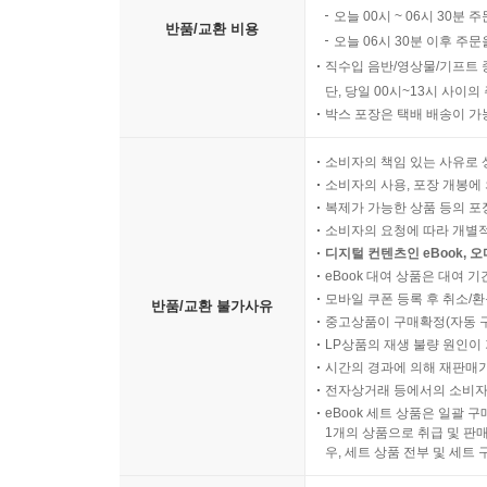
오늘 00시 ~ 06시 30분 
반품/교환 비용
오늘 06시 30분 이후 주문
직수입 음반/영상물/기프트 
단, 당일 00시~13시 사이
박스 포장은 택배 배송이 가
소비자의 책임 있는 사유로 
소비자의 사용, 포장 개봉에 
복제가 가능한 상품 등의 포장을 
소비자의 요청에 따라 개별
디지털 컨텐츠인 eBook, 
eBook 대여 상품은 대여 기
모바일 쿠폰 등록 후 취소/환
반품/교환 불가사유
중고상품이 구매확정(자동 
LP상품의 재생 불량 원인이 기
시간의 경과에 의해 재판매가
전자상거래 등에서의 소비자
eBook 세트 상품은 일괄 
1개의 상품으로 취급 및 판매
우, 세트 상품 전부 및 세트