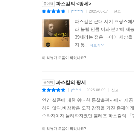
파스칼의 <팡세>
종이책
l*******i
2025-08-17
신고
|
|
|
파스칼은 근대 시기 프랑스에서
라 불릴 만큼 이과 분야에 재
39세라는 젊은 나이에 세상을
지 못...
더보기
이 리뷰가 도움이 되었나요?
파스칼의 팡세
종이책
y****d
2025-08-09
신고
|
|
|
인간 실존에 대한 위대한 통찰출판사에서 제공
하지 않다.비참함은 오직 감정을 가진 존재에게만
수학자이자 물리학자였던 블레즈 파스칼의 「팡세
이 리뷰가 도움이 되었나요?