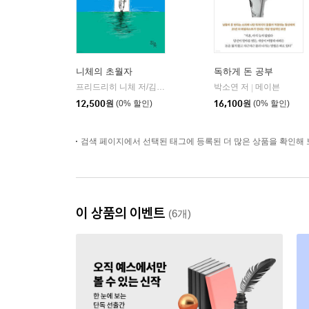
니체의 초월자
독하게 돈 공부
프리드리히 니체 저/김철 편역
히읏
박소연 저
메이븐
|
|
12,500
원
(0% 할인)
16,100
원
(0% 할인)
검색 페이지에서 선택된 태그에 등록된 더 많은 상품을 확인해 
이 상품의 이벤트
(6개)