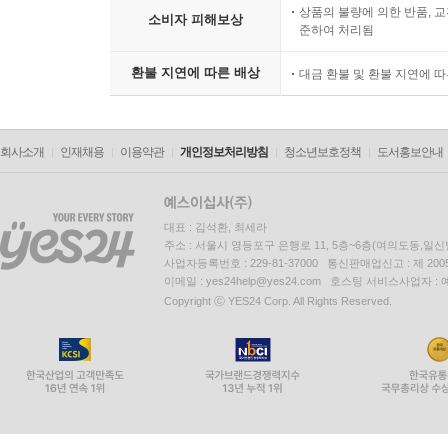
상품의 불량에 의한 반품, 교
소비자 피해보상
준하여 처리됨
환불 지연에 따른 배상
대금 환불 및 환불 지연에 
회사소개
인재채용
이용약관
개인정보처리방침
청소년보호정책
도서홍보안내
대표 : 김석환, 최세라
주소 : 서울시 영등포구 은행로 11, 5층~6층(여의도동,일신
사업자등록번호 : 229-81-37000 통신판매업신고 : 제 200
이메일 : yes24help@yes24.com 호스팅 서비스사업자 :
Copyright ⓒ YES24 Corp. All Rights Reserved.