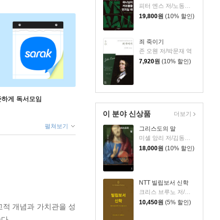
피터 엔스 저/노동래 역
19,800
원
(10% 할인)
죄 죽이기
존 오웬 저/박문재 역
7,920
원
(10% 할인)
꾸준하게 독서모임
이 분야 신상품
더보기
펼쳐보기
그리스도의 말
미셸 앙리 저/김동규 역
18,000
원
(10% 할인)
NTT 빌립보서 신학
크리스 브루노 저/권대영 역
10,450
원
(5% 할인)
교적 개념과 가치관을 성
다.