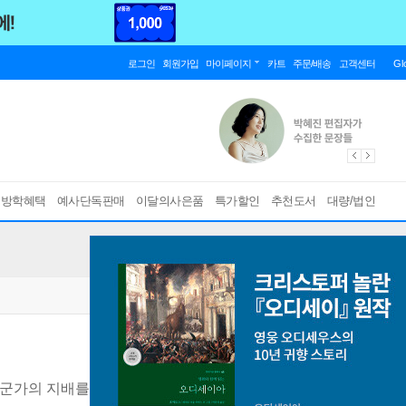
로그인
회원가입
마이페이지
카트
주문/배송
고객센터
Gl
름방학혜택
예사단독판매
이달의사은품
특가할인
추천도서
대량/법인
누군가의 지배를 받는다