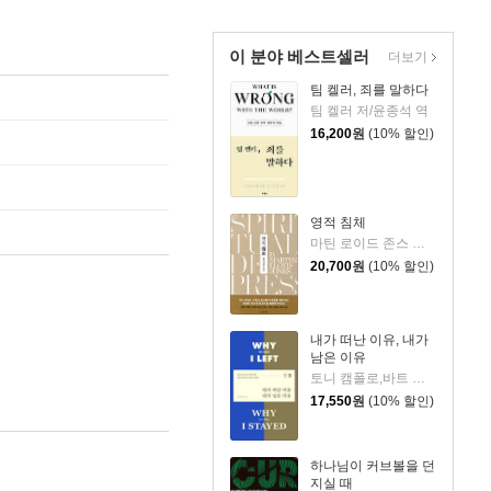
이 분야 베스트셀러
더보기
팀 켈러, 죄를 말하다
팀 켈러 저/윤종석 역
16,200
원
(10% 할인)
영적 침체
마틴 로이드 존스 저/정상윤 역
20,700
원
(10% 할인)
내가 떠난 이유, 내가
남은 이유
토니 캠폴로,바트 캠폴로 저/노종문 역
17,550
원
(10% 할인)
하나님이 커브볼을 던
지실 때