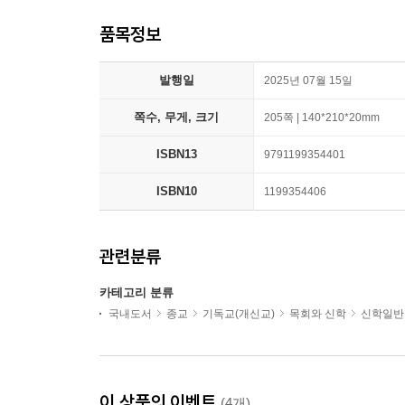
품목정보
발행일
2025년 07월 15일
쪽수, 무게, 크기
205쪽 | 140*210*20mm
ISBN13
9791199354401
ISBN10
1199354406
관련분류
카테고리 분류
국내도서
종교
기독교(개신교)
목회와 신학
신학일반
이 상품의 이벤트
(4개)