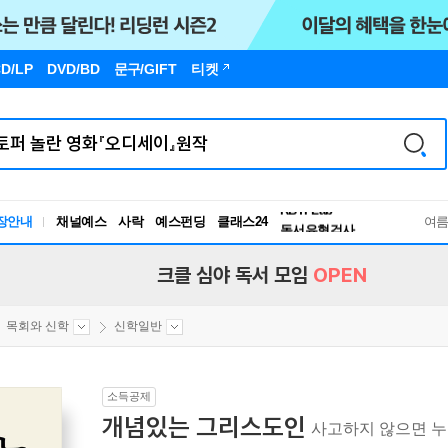
D/LP
DVD/BD
문구
/GIFT
티켓
독서유형검사
RBTI Lab
장안내
채널예스
사락
예스펀딩
클래스24
독서유형검사
여
크클 심야 독서 모임
OPEN
목회와 신학
신학일반
소득공제
개념있는 그리스도인
사고하지 않으면 