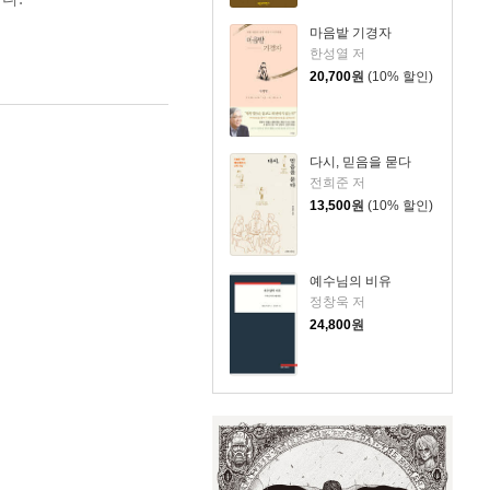
마음밭 기경자
한성열 저
20,700
원
(10% 할인)
다시, 믿음을 묻다
전희준 저
13,500
원
(10% 할인)
예수님의 비유
정창욱 저
24,800
원