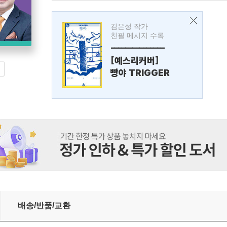
김은성 작가
친필 메시지 수록
---------------
[예스리커버]
빵야 TRIGGER
배송/반품/교환