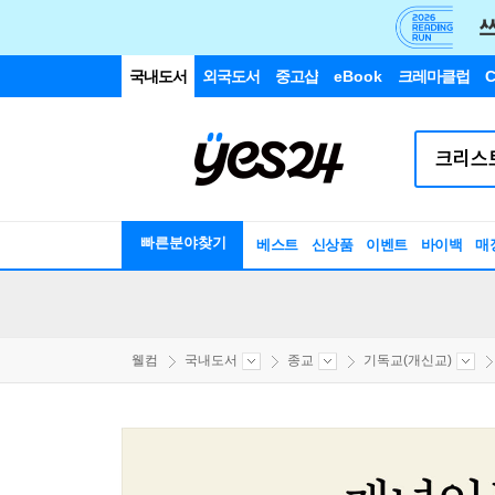
국내도서
외국도서
중고샵
eBook
크레마클럽
C
빠른분야찾기
베스트
신상품
이벤트
바이백
매
웰컴
국내도서
종교
기독교(개신교)