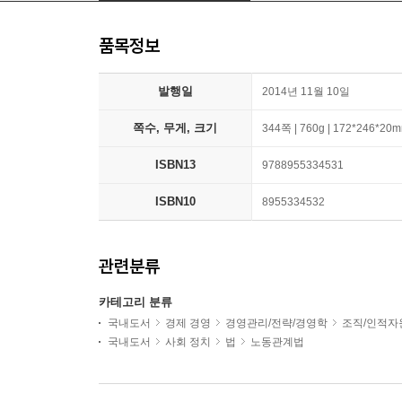
품목정보
발행일
2014년 11월 10일
쪽수, 무게, 크기
344쪽 | 760g | 172*246*20
ISBN13
9788955334531
ISBN10
8955334532
관련분류
카테고리 분류
국내도서
경제 경영
경영관리/전략/경영학
조직/인적자
국내도서
사회 정치
법
노동관계법