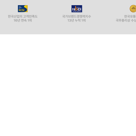
[징벌의 사유 제한 - 직위해제(보직해임)]
17 직위해제(보직해임)도 징벌적 처분의 일종으로 
[징벌의 절차 제한 - 징계위원회 관련 제한]
18 근로자를 징계할 때 반드시 징계위원회를 개최
19 징계사유와 이해관계가 있는 징계위원이 징계위
[징벌의 절차 제한 - 해고 서면통지]
20 근로자를 해고한 경우 해고사실을 어떻게 통보
21 이메일이나 휴대폰 문자메시지로 해고통지를 하
[징벌의 절차 제한 - 해고예고]
22 정당한 해고사유가 없어도 해고예고만 하면 해
23 해고예고를 하지 않아도 되는 경우가 있나요?
24 폐업의 경우에는 해고예고를 하지 않아도 되나요
25 해고예고를 하지 않은 경우 해고가 무효인가요?