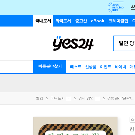
국내도서
외국도서
중고샵
eBook
크레마클럽
C
빠른분야찾기
베스트
신상품
이벤트
바이백
매
웰컴
국내도서
경제 경영
경영관리/전략/...
소
한