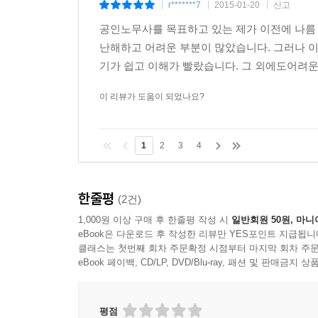
r*******7
2015-01-20
신고
|
|
|
09 고용보험에서 지급되는 출산전후휴가 급여는 누
공인노무사를 목표하고 있는 제가 이전에 나름
10 사업주가 출산전후휴가를 간 근로자에게 임금
난해하고 어려운 부분이 많았습니다. 그러나 이
11 출산 여성근로자가 청구하면 수유시간을 주어야
기가 쉽고 이해가 빨랐습니다. 그 외에도어려
12 근로자가 배우자의 출산을 이유로 휴가를 청구
이 리뷰가 도움이 되었나요?
[육아휴직]
13 육아휴직은 언제까지 신청할 수 있고 얼마나 사
14 고용보험에서 육아휴직자에게 지급되는 급여는 
1
2
3
4
15 고용보험에서 육아휴직자에게 지급되는 급여는 
16 사업주가 육아휴직자에게 임금을 지급한 경우
한줄평
(2건)
[육아기 근로시간 단축]
1,000원 이상 구매 후 한줄평 작성 시
일반회원 50원, 마니
eBook은 다운로드 후 작성한 리뷰만 YES포인트 지급됩니
17 육아휴직 대신 근로시간을 단축하여 근무할 수도
클래스는 첫번째 회차 주문확정 시점부터 마지막 회차 주문
18 근로자가 육아기 근로시간 단축을 청구할 경우
eBook 페이백, CD/LP, DVD/Blu-ray, 패션 및 판매금
19 근로자가 육아휴직을 분할해서 사용할 수도 있
[출산육아기 고용안정 지원금]
평점