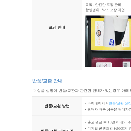
[취업규칙 신고 및 주지의무]
목적 : 안전한 포장 관리
13 취업규칙을 신고하지 않은 경우 효력이 없나요?
촬영범위 : 박스 포장 작업
14 취업규칙은 반드시 게시해야 하나요?
포장 안내
[취업규칙의 효력]
15 취업규칙에서 정한 기준에 미달하는 근로조건을
제7장 노사협의회 및 고충처리
[노사협의회 설치]
01 노사협의회란 무엇이고, 어느 정도 규모의 회사
반품/교환 안내
02 노사협의회 위원의 임기 및 처우는 어떻게 해야
※ 상품 설명에 반품/교환과 관련한 안내가 있는경우 아래 
[노사협의회 운영]
마이페이지 >
반품/교환 신청
반품/교환 방법
03 노사협의회가 해야 할 기본적인 사항으로는 어떤
판매자 배송 상품은 판매자와
04 노사협의회 회의의 소집절차 및 의결 정족수는 
05 분기마다 개최되는 노사협의회 회의에서는 구체
출고 완료 후 10일 이내의 
디지털 콘텐츠인 eBook의 