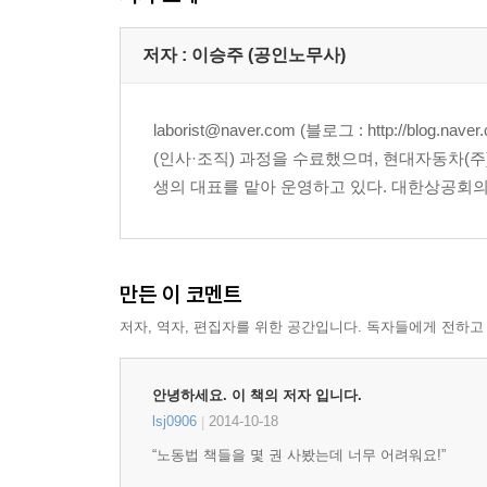
21 법정가산수당은 어떤 것들이 있고, 가산하는 방
22 감시·단속적 근로자에 대해서도 연장근로수당
저자 : 이승주 (공인노무사)
23 숙·일직 근무에 대해서도 연장근로수당과 같은
24 1주 40시간 미만인 근로자에 대해 초과근로를
25 상시 4명 이하 사업장에서도 연장·야간·휴일근
laborist@naver.com (블로그 : http:/
(인사·조직) 과정을 수료했으며, 현대자동차(주
[포괄임금제]
생의 대표를 맡아 운영하고 있다. 대한상공회
26 각종 법정수당을 고정적으로 지급하는 ‘포괄임
27 고정 연장근로수당이 근로기준법상 기준에 미달
28 포괄임금에 포함된 법정수당이 명확히 표시되지 
만든 이 코멘트
29 연차휴가 미사용수당도 월 급여에 포괄하여 미리
저자, 역자, 편집자를 위한 공간입니다. 독자들에게 전하고
[최저임금]
30 시간당 최저임금은 얼마인가요?
안녕하세요. 이 책의 저자 입니다.
31 최저임금 위반 여부는 임금 총액 기준으로 판단
lsj0906
2014-10-18
|
32 월급제의 경우 최저임금법 위반 여부를 어떻게
“노동법 책들을 몇 권 사봤는데 너무 어려워요!”
33 최저임금은 어느 근로자에게나 예외 없이 적용