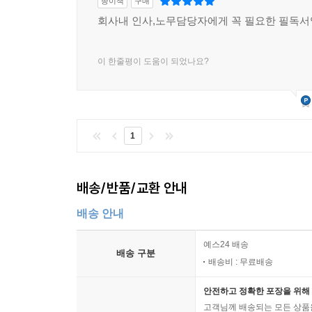
종이책
구매
회사내 인사,노무담당자에게 꼭 필요한 필독서
[취업규칙의 의의]
01 하나의 회사에서 여러 개의 취업규칙을 만들어 
02 취업규칙의 내용은 회사가 임의대로 규정할 수 
이 한줄평이 도움이 되었나요?
03 세부 인사규정이나 명문의 규정이 아닌 관행도 
[취업규칙의 작성 및 변경절차]
04 취업규칙은 단체협약과 달리 회사가 일방적으로
1
05 취업규칙 제정시 근로자 과반수의 의견을 듣지 
06 취업규칙 불이익 변경시 근로자 과반수의 동의를
배송/반품/교환 안내
07 취업규칙 개정이 근로자 일부에게만 불리해도 
08 취업규칙 내용 중 일부만 불리하게 변경되어도
배송 안내
09 기존 취업규칙 내용을 구체화한 경우에도 불이
10 취업규칙 불이익 변경시점에 영향을 받는 근로
예스24 배송
배송 구분
11 개별 회람이나 부서별 회의를 통해 취업규칙을
배송비 : 무료배송
12 노사협의회가 취업규칙 불이익 변경에 대한 근로
안전하고 정확한 포장을 위해 
고객님께 배송되는 모든 상품을