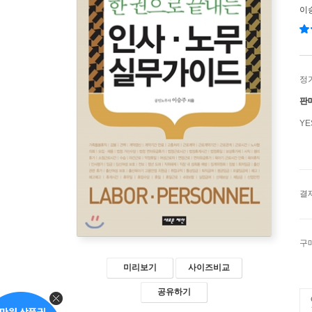
이
정
판
Y
결
구
미리보기
사이즈비교
공유하기