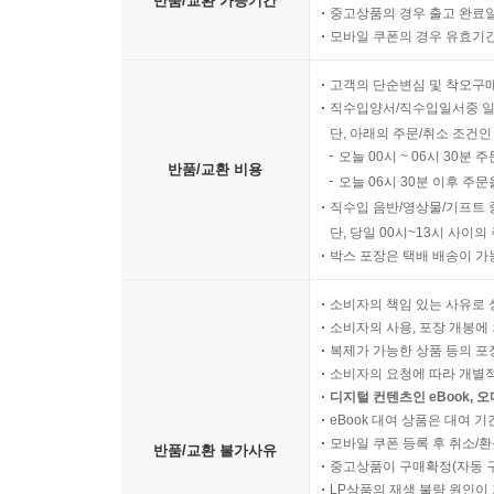
반품/교환 가능기간
중고상품의 경우 출고 완료일
[고충처리]
모바일 쿠폰의 경우 유효기간(
06 법에서 정하고 있는 고충처리위원 선임 및 고
고객의 단순변심 및 착오구
직수입양서/직수입일서중 일
제8장 해고 등 징벌
단, 아래의 주문/취소 조건인
오늘 00시 ~ 06시 30분 
[징벌의 사유 제한 - 회사 규모에 따른 사유 제한]
반품/교환 비용
오늘 06시 30분 이후 주문
01 정당한 이유가 없으면 어떤 경우에도 해고를 시
직수입 음반/영상물/기프트 
단, 당일 00시~13시 사이
[징벌의 사유 제한 - 해고]
박스 포장은 택배 배송이 가
02 취업규칙에 규정된 해고사유에 해당되면 예외 
소비자의 책임 있는 사유로 
03 채용시의 허위경력 기재 또는 경력은폐행위를 
소비자의 사용, 포장 개봉에 
04 경영상 해고의 정당한 사유를 인정받기 위해서
복제가 가능한 상품 등의 포장을 
05 회사가 흑자인 경우에도 경영상 해고의 요건인 
소비자의 요청에 따라 개별
06 위탁계약이 해지된 현장의 근로자들만 경영상 
디지털 컨텐츠인 eBook, 
eBook 대여 상품은 대여 기
07 경영상 해고를 회피하기 위한 노력으로 반드시
모바일 쿠폰 등록 후 취소/환
반품/교환 불가사유
08 경영상 해고와 관련하여 협의기간 50일을 지키
중고상품이 구매확정(자동 
LP상품의 재생 불량 원인이 기