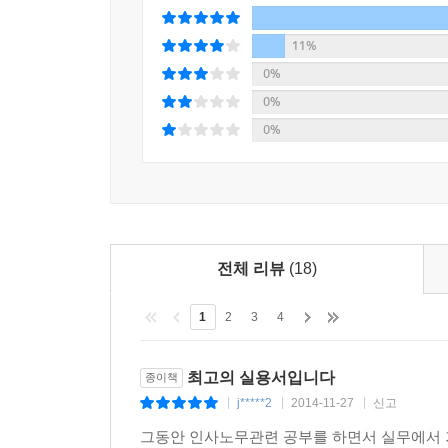
05 주 40시간 근무제에서는 토요일도 휴일에 해당
11%
[휴일의 대체]
0%
06 원래 휴일을 다른 날로 대체하면 휴일근로수당을
0%
0%
[법정 연차유급휴가]
07 연차휴가의 부여방법은 어떻게 되나요?
08 미사용 연차휴가에 대한 수당은 언제, 어떻게 
09 1년간 80% 미만 출근자에 대해서는 연차휴가
10 연차휴가 부여를 위한 출근율 산정시 휴직기간을
전체 리뷰
(18)
11 연차휴가 부여를 위한 출근율 산정시 육아휴직
12 연차휴가는 근로자가 청구한 시기에 반드시 주
1
2
3
4
13 연차휴가를 입사일별이 아닌 회계연도 단위로 
14 퇴직하기 전 이미 지급한 연차휴가 미사용수당
15 퇴직으로 인해 지급사유가 발생한 연차휴가 미
최고의 실용서입니다
종이책
16 1년 미만 근무한 퇴직자에 대해서도 연차휴가
j*****2
2014-11-27
신고
|
|
|
17 퇴직 전 1년 미만 근로에 대해서도 연차휴가 
그동안 인사노무관련 공부를 하면서 실무에서 