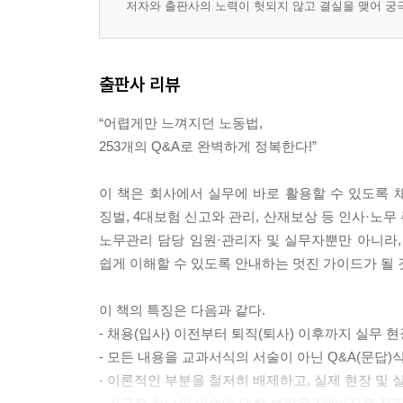
저자와 출판사의 노력이 헛되지 않고 결실을 맺어 궁
02 대기시간을 휴게시간으로 보아도 되나요?
[법정근로시간 및 소정근로시간]
출판사 리뷰
03 상시 4명 이하 사업장에서도 반드시 1일 8시간,
04 1주 40시간 사업장의 경우에도 토요일 근무를 
“어렵게만 느껴지던 노동법,
253개의 Q&A로 완벽하게 정복한다!”
[연장근로 규제]
05 연장근로는 회사가 일방적으로 시킬 수 있나요?
이 책은 회사에서 실무에 바로 활용할 수 있도록 채
06 평일에 12시간까지 연장근무를 시켰는데 휴일로
징벌, 4대보험 신고와 관리, 산재보상 등 인사·노무 
노무관리 담당 임원·관리자 및 실무자뿐만 아니라
[야간근로 및 휴일근로]
쉽게 이해할 수 있도록 안내하는 멋진 가이드가 될 
07 저녁식사 이후 근무와 토요일 근무의 경우 가
이 책의 특징은 다음과 같다.
[휴게시간의 개념 및 법정휴게시간]
- 채용(입사) 이전부터 퇴직(퇴사) 이후까지 실무 
08 휴게시간은 언제, 어떻게, 얼마나 주어야 하나요
- 모든 내용을 교과서식의 서술이 아닌 Q&A(문답)
- 이론적인 부분을 철저히 배제하고, 실제 현장 및 
[근로시간 및 휴게시간의 특례]