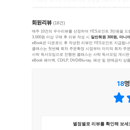
- 가급적 하나의 이슈에 대한 분량을 1페이지로 정
09 업종에 관계없이 1주에 연장근로를 12시간까지
- 이해가 어려운 부분은 사례(관련 판례 및 행정해석
[근로시간·휴게 및 휴일 적용 제외]
회원리뷰
(18건)
10 건물 경비원이나 시설관리직에 대해서도 연장근
매주 10건의 우수리뷰를 선정하여 YES포인트 3만원을 드
11 감시적 근로자 승인을 받으려면 어떤 요건을 갖
3,000원 이상 구매 후 리뷰 작성 시
일반회원 300원, 마니아
eBook은 다운로드 후 작성한 리뷰만 YES포인트 지급됩니
12 단속적 근로자 승인을 받으려면 어떤 요건을 갖
클래스는 첫번째 회차 주문확정 시점부터 마지막 회차 주문
13 아파트관리 위탁업체만 바뀐 경우 새로 감시·단
사락 독서모임으로 진행된 클래스는 사락 독서모임 게시판
eBook 페이백, CD/LP, DVD/Blu-ray, 패션 및 판매금
제4장 휴일 및 휴가
[법정휴일 및 약정휴일]
18
명
01 사기업에 있어 법에 의해 유급으로 쉬게 해주어
02 사기업에서도 공휴일을 휴일로 보장해야 하나요
03 감시·단속적 근로자에게도 ‘근로자의 날’을 유
04 ‘근로자의 날’에 근무한 격일제 감시·단속적 
별점별로 리뷰를 확인해 보세
[휴일과 휴무일의 구별]