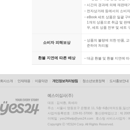
[징벌의 사유 제한 - 계약 갱신 거절]
시간의 경과에 의해 재판매가
전자상거래 등에서의 소비자
09 계약직 근로자는 아무런 제약 없이 계약기간 만
eBook 세트 상품은 일괄 
1개의 상품으로 취급 및 판매
[징벌의 사유 제한 - 전보(전직)]
우, 세트 상품 전부 및 세트
10 근로자를 다른 직무나 근무지로 전보(전직)시킨
상품의 불량에 의한 반품, 교
11 근로자를 다른 직무나 근무지로 전보(전직)시킬
소비자 피해보상
준하여 처리됨
12 근로자 간의 인화를 위한 전보(전직)처분 등도
환불 지연에 따른 배상
대금 환불 및 환불 지연에 
[징벌의 사유 제한 - 감봉(감급)]
13 감봉을 할 경우 횟수나 기간에 특별한 제한이 있
회사소개
인재채용
이용약관
개인정보처리방침
청소년보호정책
도서홍보안내
[징벌의 사유 제한 - 견책(시말서 제출)]
14 근로자가 시말서 제출명령에 불응할 경우 이를 
15 사죄의 내용이 담긴 시말서 제출도 명할 수 있나
대표 : 김석환, 최세라
주소 : 서울시 영등포구 은행로 11, 5층~6층(여의도동,일신
사업자등록번호 : 229-81-37000 통신판매업신고 : 제 200
[징벌의 사유 제한 - 낮은 인사평가]
이메일 : yes24help@yes24.com 호스팅 서비스사업자 :
Copyright ⓒ YES24 Corp. All Rights Reserved.
16 정당한 사유가 있어 낮은 인사평가를 했더라도