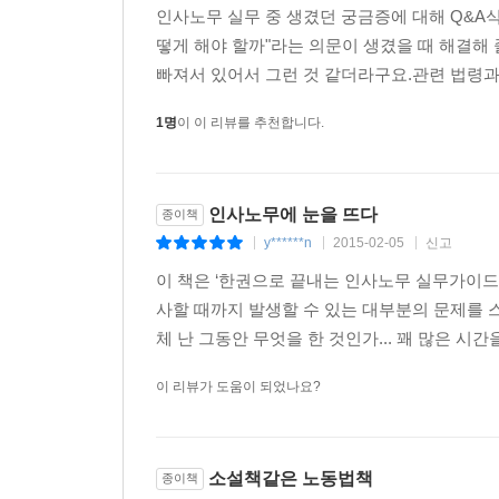
인사노무 실무 중 생겼던 궁금증에 대해 Q&A식
제5장 모성 보호 및 일·가정 양립
떻게 해야 할까"라는 의문이 생겼을 때 해결해 
빠져서 있어서 그런 것 같더라구요.관련 법령과
[여성근로자에 대한 근로시간 규제]
01 여성근로자도 일반근로자와 동일하게 근로를 시
1명
이 이 리뷰를 추천합니다.
[생리휴가]
02 생리휴가는 언제, 어떻게 주어야 하나요?
인사노무에 눈을 뜨다
종이책
y******n
2015-02-05
신고
|
|
|
[임신여성 보호]
이 책은 ‘한권으로 끝내는 인사노무 실무가이
03 임신 중인 여성근로자가 유산·조산의 위험을 막
사할 때까지 발생할 수 있는 대부분의 문제를 스
04 임신한 여성근로자가 정기건강진단을 받는 데 
체 난 그동안 무엇을 한 것인가... 꽤 많은 시
[출산 관련 휴가 및 출산여성 보호]
이 리뷰가 도움이 되었나요?
05 출산전후휴가는 언제, 어떻게 주어야 하나요?
06 출산전후휴가를 나누어 쓸 수도 있나요?
07 유산·사산휴가는 언제, 어떻게 주어야 하나요?
소설책같은 노동법책
종이책
08 출산전후휴가와 유산·사산휴가는 회사에서 무급