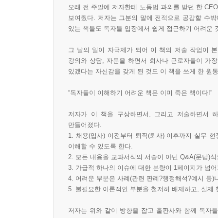
오래 전 주말에 저자한테 노동법 과외를 받던 한 CE
[휴업수당]
보여줬다. 저자는 그분의 말에 전적으로 공감할 수밖에
34 회사 사정으로 일시 휴업을 하려고 할 때 일방
있는 책들도 독자들 입장에서 쉽게 접근하기 어려운 
그 날의 일이 자극제가 되어 이 책의 저술 작업이 본
[임금 지급방법]
강의와 상담, 자문을 하면서 회사나 근로자들이 가장
35 임금 지급시 유의사항으로는 무엇이 있나요?
있겠다는 자신감을 갖게 된 것도 이 책을 쓰게 한 원
36 근로자가 신용불량자여서 배우자 명의의 계좌로
37 회사에 손해를 끼치고 퇴사하는 자의 퇴직금과
“독자들이 이해하기 어려운 책은 이미 죽은 책이다!”
38 계산 착오로 임금을 초과지급한 경우 임금이나
저자가 이 책을 구상하면서, 그리고 저술하면서 
39 매월 1일부터 말일까지 근로에 대한 임금을 다
만들어졌다.
40 별도 규정이 없는데도 퇴사자가 정기상여금에 
1. 채용(입사) 이전부터 퇴직(퇴사) 이후까지 실무
41 이미 지급하기로 정해진 임금을 회사가 일방적으
이해할 수 있도록 한다.
42 직무변경으로 직무수당이 줄어든 경우도 임금 
2. 모든 내용을 교과서식의 서술이 아닌 Q&A(문답)
3. 가급적 하나의 이슈에 대한 분량이 1페이지가 넘
4. 어려운 부분은 사례(관련 판례?행정해석?예시 등)
제3장 근로시간 및 휴게
5. 불필요한 이론적인 부분을 철저히 배제하고, 실제
[근로시간의 개념 및 범위]
저자는 위와 같이 방향을 잡고 출판사와 함께 독자들
01 교육시간도 근로시간으로 보아 임금을 지급해야