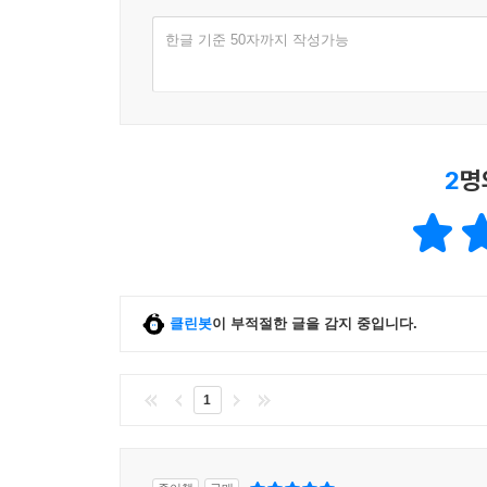
20 사업주가 육아휴직을 허용하고 대체인력을 채용
한글 기준 50자까지 작성가능
[가족돌봄휴직]
21 취업규칙에 규정이 없어도 가족의 질병 치료를 
22 가족돌봄휴직기간의 상한은 얼마인가요, 그리고
23 가족돌봄휴직을 사용한 근로자에 대해서는 어떻
2
명
[휴가·휴직 복귀자 보호]
24 회사는 출산전후휴가 등을 마친 근로자에게 휴
[직장 내 성희롱 예방]
클린봇
이 부적절한 글을 감지 중입니다.
25 직장 내 성희롱 예방교육은 언제, 어떻게 실시해
26 직장 내 성희롱 예방교육은 사이버 교육으로도
27 직장 내 성희롱 예방교육은 교육자료 배포만으
1
28 직장 내 성희롱을 한 자는 어떤 책임을 지나요?
제6장 취업규칙