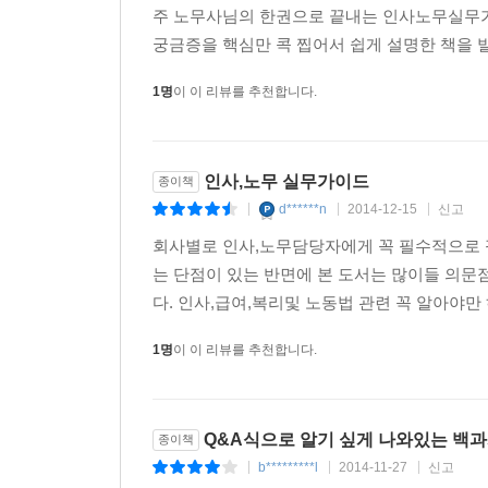
18 1년간 사용하지 않은 연차휴가를 수당 지급 대
주 노무사님의 한권으로 끝내는 인사노무실무
19 격일제 근무자의 경우 연차휴가 사용시 2일의 
궁금증을 핵심만 콕 찝어서 쉽게 설명한 책을 발
20 연차휴가 미사용수당의 소멸시효 및 기산일은 
21 연차휴가를 수당으로 대체지급할 경우 어느 시
1명
이 이 리뷰를 추천합니다.
[연차유급휴가 사용촉진]
22 연차휴가를 반드시 사용하게 하여 미사용수당을
인사,노무 실무가이드
종이책
23 연차휴가 사용촉진 조치는 연중 어느 시점부터 
d******n
2014-12-15
신고
|
|
|
24 이메일을 활용하여 통보하는 방식으로 연차휴가
회사별로 인사,노무담당자에게 꼭 필수적으로 
25 취업규칙에 명문의 규정이 없는데도 연차휴가 
는 단점이 있는 반면에 본 도서는 많이들 의문
26 휴가 사용시기를 지정하고도 출근한 경우 연차
다. 인사,급여,복리및 노동법 관련 꼭 알아야만
[연차유급휴가의 대체]
1명
이 이 리뷰를 추천합니다.
27 근로자의 의사와 관계없이 전체 근로자에 대해 
[보상휴가제]
Q&A식으로 알기 싶게 나와있는 백과사
종이책
28 연장근로수당 지급이 부담스러울 경우 수당 지급
b*********l
2014-11-27
신고
|
|
|