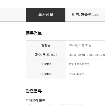
나의 느슨한 기록 일지
도서정보
리뷰/한줄평
(13/0)
품목정보
발행일
2025년 07월 30일
쪽수, 무게, 크기
188쪽 | 256g | 128*188*12
ISBN13
9791193842423
ISBN10
1193842425
관련분류
카테고리 분류