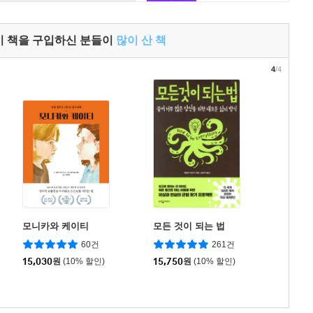
이 책을 구입하신 분들이
많이 산 책
4
/4
모니카와 케이티
모든 것이 되는 법
60건
261건
15,030
원
(10% 할인)
15,750
원
(10% 할인)