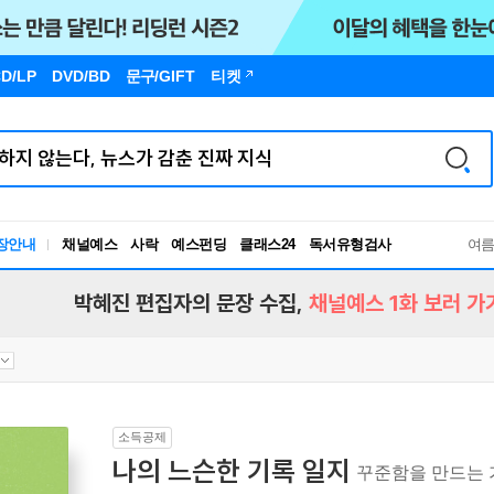
D/LP
DVD/BD
문구
/GIFT
티켓
장안내
채널예스
사락
예스펀딩
클래스24
독서유형검사
여
RBTI Lab
독서유형검사
박혜진 편집자의 문장 수집,
채널예스 1화 보러 가
소득공제
나의 느슨한 기록 일지
꾸준함을 만드는 