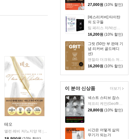
27,000
원
(10% 할인)
[예스리커버] 타이탄
의 도구들
팀 페리스 저/박선령,정지현 공역
16,200
원
(10% 할인)
그릿 (50만 부 판매 기
념 리커버 골드에디
션)
앤절라 더크워스 저/김미정 역
16,200
원
(10% 할인)
이 분야 신상품
더보기
넥스트 스티브 잡스
제프리 케인(Geoffrey Cain) 저/이민석 역
28,800
원
(10% 할인)
테오
시간은 어떻게 삶의
앨런 레비 저/노지양 역
오팬하우스
|
무기가 되는가
18,900
원
(10% 할인)