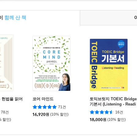
들이
함께 산 책
 헌법을 읽어
코어 마인드
토익브릿지 TOEIC Bridge
기본서 (Listening - Readi
71건
ng)
78건
16건
16,920
원
(10% 할인)
% 할인)
18,000
원
(10% 할인)