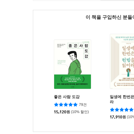
이 책을 구입하신 분
좋은 사람 도감
일생에 한번은
라
79건
15,120
원
(10% 할인)
17,910
원
(10