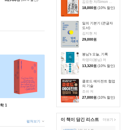
김요한 저/Simon 그림
18,000
원
(10% 할인)
일의 기본기 (큰글자
도서)
김지현 저
29,000
원
봉님's 오늘, 기록
하영미(봉님) 저
13,320
원
(10% 할인)
클로드 에이전트 협업
의 기술
조쉬 저
27,000
원
(10% 할인)
학 1
이 책이 담긴
리스트
더보기
펼쳐보기