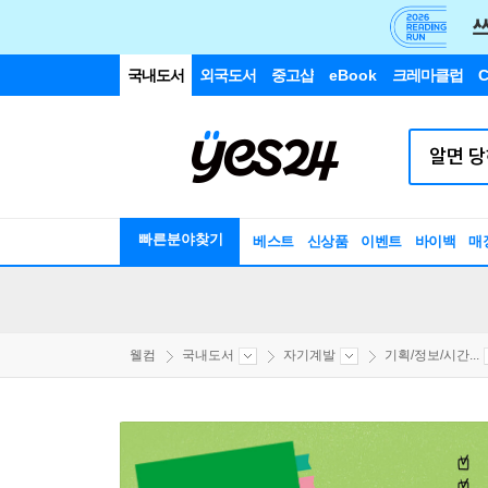
국내도서
외국도서
중고샵
eBook
크레마클럽
C
빠른분야찾기
베스트
신상품
이벤트
바이백
매
웰컴
국내도서
자기계발
기획/정보/시간...