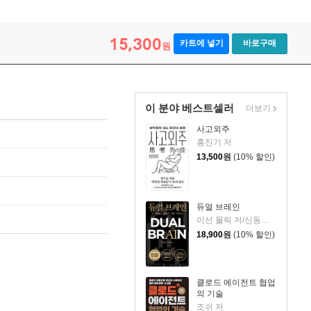
15,300
카트에 넣기
바로구매
원
이 분야 베스트셀러
더보기
사고외주
홍진기 저
13,500
원
(10% 할인)
듀얼 브레인
이선 몰릭 저/신동숙 역
18,900
원
(10% 할인)
클로드 에이전트 협업
의 기술
조쉬 저