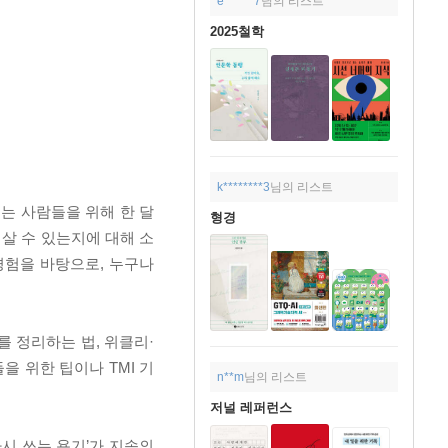
e******7
님의 리스트
2025철학
k********3
님의 리스트
는 사람들을 위해 한 달
형경
 살 수 있는지에 대해 소
경험을 바탕으로, 누구나
 정리하는 법, 위클리·
 위한 팁이나 TMI 기
n**m
님의 리스트
저널 레퍼런스
다시 쓰는 용기’가 지속의