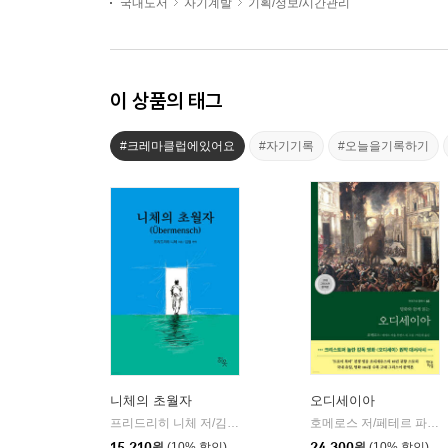
국내도서
자기계발
기획/정보/시간관리
이 상품의 태그
#크레마클럽에있어요
#자기기록
#오늘을기록하기
니체의 초월자
오디세이아
프리드리히 니체 저/김철 편역
히읏
호메로스 저/페테르 파울 루벤스 그림/박문재 역
|
15,210
원
(10% 할인)
24,300
원
(10% 할인)