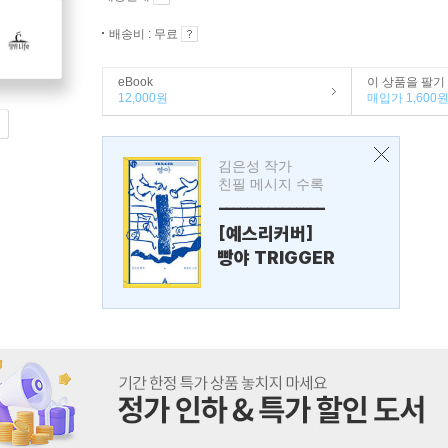
배송비 : 무료
eBook
이 상품을 팔기
12,000원
매입가 1,600
김은성 작가
친필 메시지 수록
---------------
[예스리커버]
빵야 TRIGGER