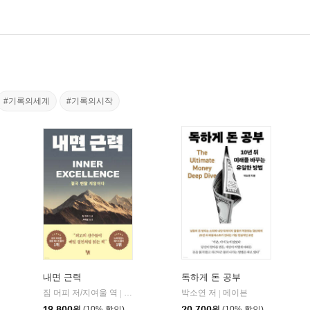
#기록의세계
#기록의시작
내면 근력
독하게 돈 공부
짐 머피 저/지여울 역
현대지성
윌북(willbook)
박소연 저
메이븐
|
|
|
19,800
원
(10% 할인)
20,700
원
(10% 할인)