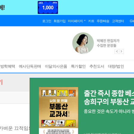
로그인
회원가입
마이페이지
카트
주문/배송
고객센터
Gl
름방학혜택
예사단독판매
이달의사은품
특가할인
추천도서
대량/법인
기
가벼운 끄적임의 힘