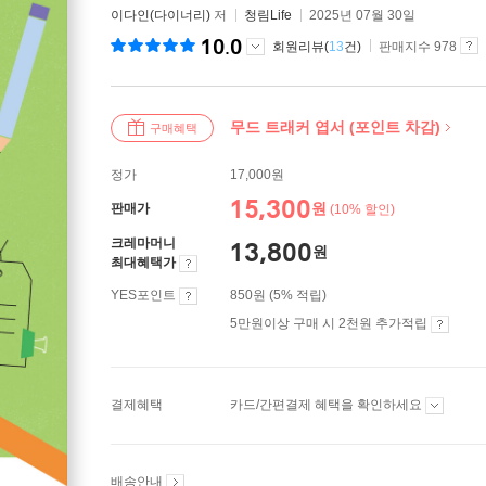
이다인(다이너리)
저
청림Life
2025년 07월 30일
10.0
회원리뷰(
13
건)
판매지수 978
무드 트래커 엽서 (포인트 차감)
구매혜택
정가
17,000원
15,300
원
판매가
(10% 할인)
크레마머니
13,800
원
최대혜택가
YES포인트
850원 (5% 적립)
5만원이상 구매 시 2천원 추가적립
결제혜택
카드/간편결제 혜택을 확인하세요
배송안내