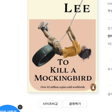
Lee
첫
정
판
Y
추
결
사이즈비교
공유하기