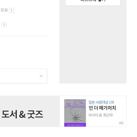
 없음
시
AD