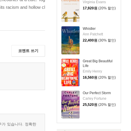
Virginia Evans
its racism and hollow cl
17,920
원
(20% 할인)
Whistler
Ann Patchett
22,400
원
(30% 할인)
코멘트 쓰기
Great Big Beautiful
Life
Emily Henry
16,560
원
(20% 할인)
Our Perfect Storm
Carley Fortune
25,520
원
(20% 할인)
우가 있습니다. 정확한