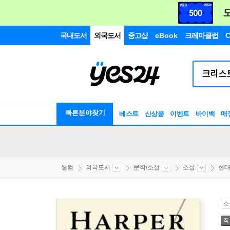
국내도서
외국도서
중고샵
eBook
크레마클럽
C
빠른분야찾기
베스트
신상품
이벤트
바이백
매
웰컴
외국도서
문학/소설
소설
현
소
직