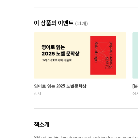
이 상품의 이벤트
(11개)
영어로 읽는 2025 노벨문학상
[
상시
상
책소개
Stifled by his law degree and looking for a way out o