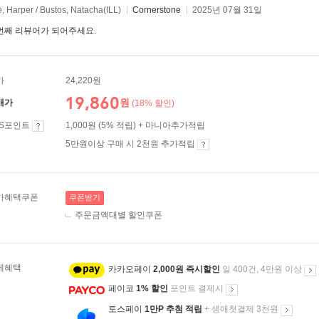
, Harper / Bustos, Natacha(ILL)
Cornerstone
2025년 07월 31일
번째 리뷰어가 되어주세요.
가
24,220원
19,860
원
매가
(18% 할인)
ES포인트
1,000원 (5% 적립) + 마니아추가적립
5만원이상 구매 시 2천원 추가적립
가혜택쿠폰
쿠폰받기
주문금액대별 할인쿠폰
제혜택
카카오페이
2,000원 즉시할인
일 400건, 4만원 이상
페이코
1% 할인
포인트 결제시
토스페이
1만P 추첨 적립
+ 생애첫결제 3천원