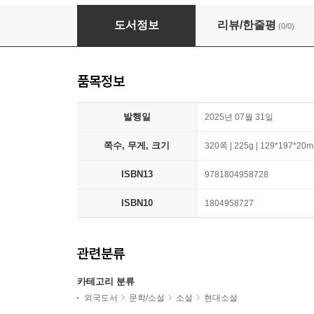
To Kill A Mockingbird
도서정보
리뷰/한줄평
(0/0)
품목정보
발행일
2025년 07월 31일
쪽수, 무게, 크기
320쪽 | 225g | 129*197*20
ISBN13
9781804958728
ISBN10
1804958727
관련분류
카테고리 분류
외국도서
문학/소설
소설
현대소설