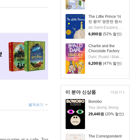
The Little Prince '어
린 왕자' 영문판 원서
de Saint-Exupery, Antoine / de Saint-Exupery, Antoine
6,900
원
(52% 할인)
Charlie and the
Chocolate Factory
Dahl, Roald / Blake, Quentin
6,200
원
(47% 할인)
이 분야 신상품
더보기
Bonobo
펼쳐보기
You-Jeong Jeong
29,440
원
(20% 할인)
The Correspondent
 encounter at a cafe. Tog