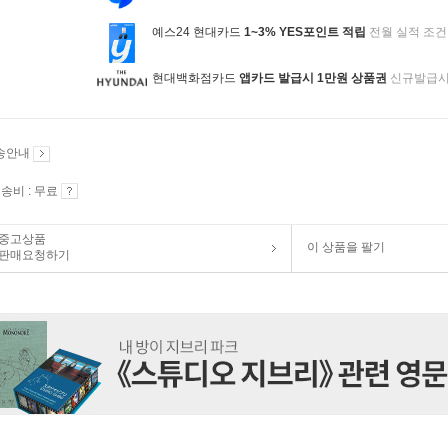
예스24 현대카드
1~3% YES포인트 적립
전월 실적 조건
현대백화점카드
앱카드 발급시 1만원 상품권
신규발급
송안내
송비 : 무료
중고상품
이 상품을 팔기
판매요청하기