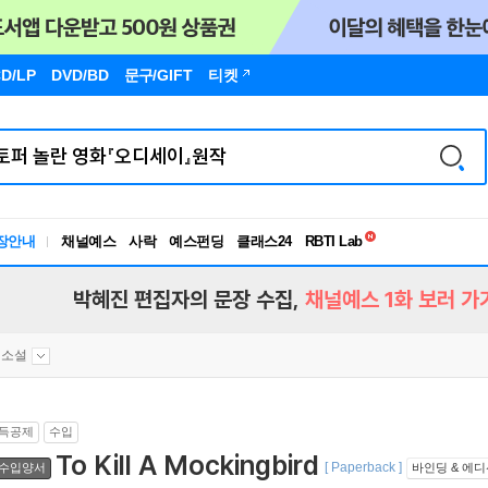
D/LP
DVD/BD
문구
/GIFT
티켓
독서유형검사
RBTI Lab
장안내
채널예스
사락
예스펀딩
클래스24
독서유형검사
박혜진 편집자의 문장 수집,
채널예스 1화 보러 가
대소설
득공제
수입
To Kill A Mockingbird
[ Paperback ]
수입양서
바인딩 & 에