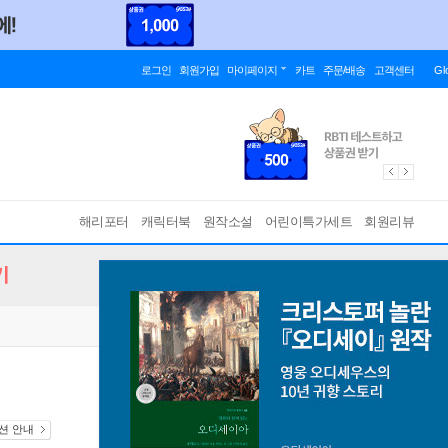
로그인
회원가입
마이페이지
카트
주문/배송
고객센터
Gl
해리포터
캐릭터북
원작소설
어린이특가세트
회원리뷰
기
디션 안내