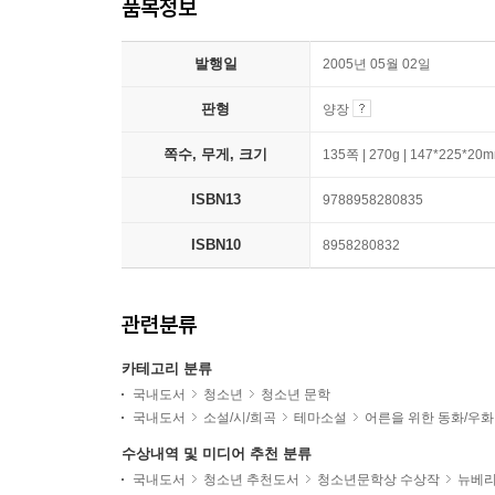
품목정보
발행일
2005년 05월 02일
판형
양장
쪽수, 무게, 크기
135쪽 | 270g | 147*225*20
ISBN13
9788958280835
ISBN10
8958280832
관련분류
카테고리 분류
국내도서
청소년
청소년 문학
국내도서
소설/시/희곡
테마소설
어른을 위한 동화/우화
수상내역 및 미디어 추천 분류
국내도서
청소년 추천도서
청소년문학상 수상작
뉴베