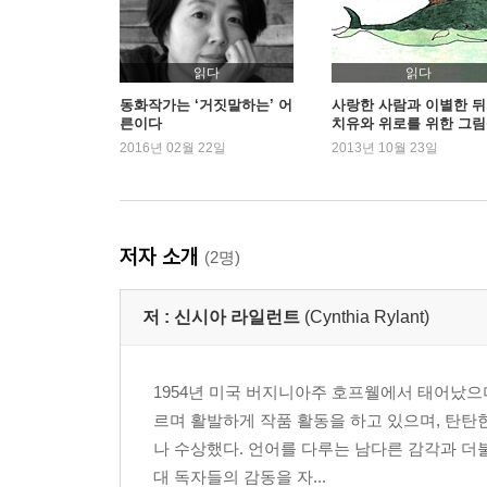
읽다
읽다
동화작가는 ‘거짓말하는’ 어
사랑한 사람과 이별한 뒤
른이다
치유와 위로를 위한 그
- 윌리엄 스타이크 『아
2016년 02월 22일
2013년 10월 23일
와 보리스』
저자 소개
(2명)
저 :
신시아 라일런트
(Cynthia Rylant)
1954년 미국 버지니아주 호프웰에서 태어났으
르며 활발하게 작품 활동을 하고 있으며, 탄탄한
나 수상했다. 언어를 다루는 남다른 감각과 더
대 독자들의 감동을 자...