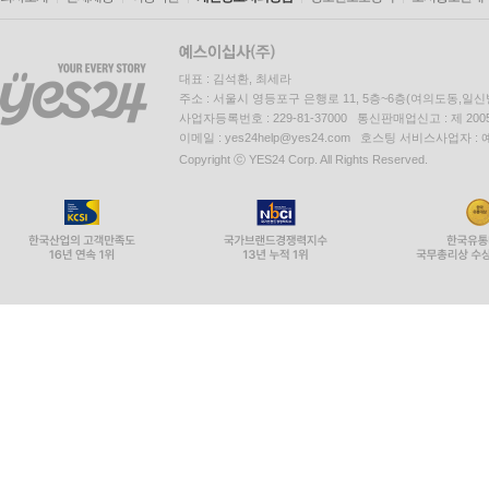
대표 : 김석환, 최세라
주소 : 서울시 영등포구 은행로 11, 5층~6층(여의도동,일신
사업자등록번호 : 229-81-37000 통신판매업신고 : 제 200
이메일 : yes24help@yes24.com 호스팅 서비스사업자 :
Copyright ⓒ YES24 Corp. All Rights Reserved.