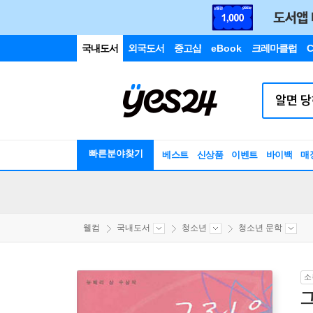
국내도서
외국도서
중고샵
eBook
크레마클럽
C
빠른분야찾기
베스트
신상품
이벤트
바이백
매
웰컴
국내도서
청소년
청소년 문학
소