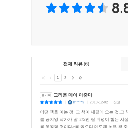
8.
전체 리뷰
(6)
1
2
그리운 메이 아줌마
종이책
h*****9
2010-12-02
신고
|
|
|
어떤 책을 아는 것. 그 책이 내곁에 오는 것.
봄 공지영 작가가 딸 고3인 딸 위녕이 힘든 
를 응원할 것이다>를 읽으며 메모해 놓은 책 중의