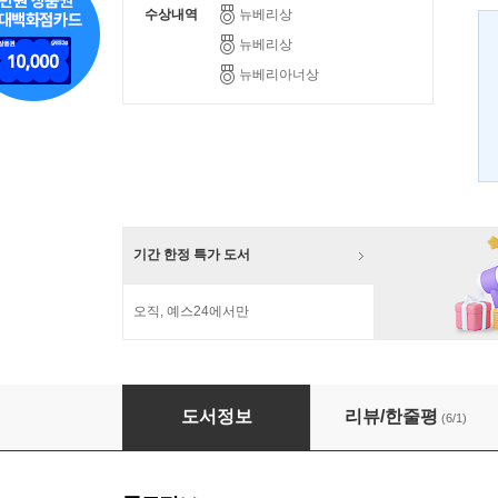
수상내역
뉴베리상
뉴베리상
뉴베리아너상
기간 한정 특가 도서
오직, 예스24에서만
그리운 메이 아줌마
도서정보
리뷰/한줄평
(6/1)