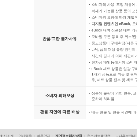
소비자의 사용, 포장 개봉에 
복제가 가능한 상품 등의 포장을 
소비자의 요청에 따라 개별
디지털 컨텐츠인 eBook, 
eBook 대여 상품은 대여 기
모바일 쿠폰 등록 후 취소/환
반품/교환 불가사유
중고상품이 구매확정(자동 
LP상품의 재생 불량 원인이 기
시간의 경과에 의해 재판매가
전자상거래 등에서의 소비자
eBook 세트 상품은 일괄 
1개의 상품으로 취급 및 판매
우, 세트 상품 전부 및 세트
상품의 불량에 의한 반품, 교
소비자 피해보상
준하여 처리됨
환불 지연에 따른 배상
대금 환불 및 환불 지연에 
회사소개
인재채용
이용약관
개인정보처리방침
청소년보호정책
도서홍보안내