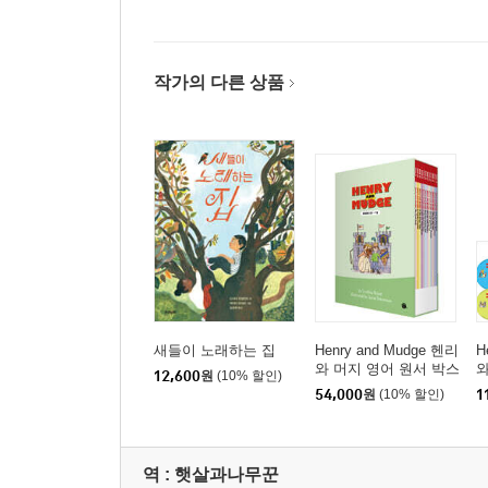
작가의 다른 상품
새들이 노래하는 집
Henry and Mudge 헨리
H
와 머지 영어 원서 박스
와
12,600
원
(10% 할인)
세트
54,000
원
(10% 할인)
1
역 :
햇살과나무꾼