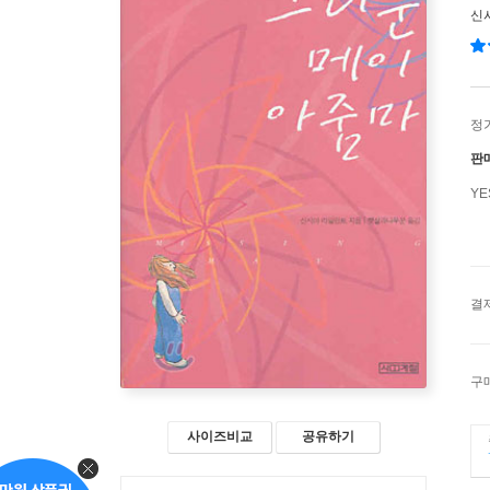
신
정
판
Y
결
구
사이즈비교
공유하기