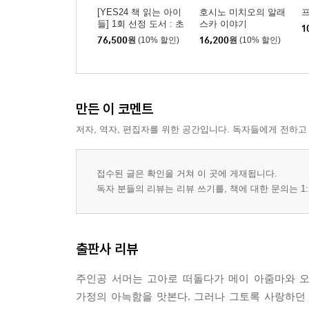
[YES24 책 읽는 아이
호시노 미치오의 알래
들] 1회 선정 도서 : 초
스카 이야기
1
등 3~4학년 세트
76,500
원
(10% 할인)
16,200
원
(10% 할인)
만든 이 코멘트
저자, 역자, 편집자를 위한 공간입니다. 독자들에게 전하고
접수된 글은 확인을 거쳐 이 곳에 게재됩니다.
독자 분들의 리뷰는 리뷰 쓰기를, 책에 대한 문의는 1:
출판사 리뷰
주인공 서머는 고아로 떠돌다가 메이 아줌마와 오
가정의 아늑함을 맛본다. 그러나 그토록 사랑하던