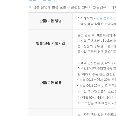
※ 상품 설명에 반품/교환과 관련한 안내가 있는경우 아래 
마이페이지 >
반품/교환 신청
반품/교환 방법
판매자 배송 상품은 판매자와
출고 완료 후 10일 이내의 
디지털 콘텐츠인 eBook의 
반품/교환 가능기간
중고상품의 경우 출고 완료일
모바일 쿠폰의 경우 유효기간(
고객의 단순변심 및 착오구
직수입양서/직수입일서중 일
단, 아래의 주문/취소 조건인
오늘 00시 ~ 06시 30분 
반품/교환 비용
오늘 06시 30분 이후 주문
직수입 음반/영상물/기프트 
단, 당일 00시~13시 사이
박스 포장은 택배 배송이 가
소비자의 책임 있는 사유로 