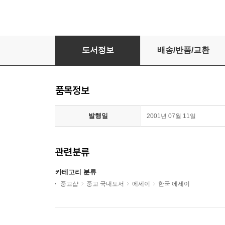
거꾸로 생각해 봐 1,2세트 전2권 거꾸로생각해봐 세
도서정보
배송/반품/교환
품목정보
발행일
2001년 07월 11일
관련분류
카테고리 분류
중고샵
중고 국내도서
에세이
한국 에세이