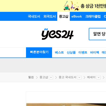
국내도서
외국도서
중고샵
eBook
크레마클럽
C
빠른분야찾기
베스트
신상품
이벤트
바이백
매
웰컴
중고샵
중고 국내도서
에세이