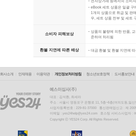
전자상거래 등에서의 소비자
eBook 세트 상품은 일괄 
1개의 상품으로 취급 및 판매
우, 세트 상품 전부 및 세트
상품의 불량에 의한 반품, 교
소비자 피해보상
준하여 처리됨
환불 지연에 따른 배상
대금 환불 및 환불 지연에 
회사소개
인재채용
이용약관
개인정보처리방침
청소년보호정책
도서홍보안내
대표 : 김석환, 최세라
주소 : 서울시 영등포구 은행로 11, 5층~6층(여의도동,일신
사업자등록번호 : 229-81-37000 통신판매업신고 : 제 200
이메일 : yes24help@yes24.com 호스팅 서비스사업자 :
Copyright ⓒ YES24 Corp. All Rights Reserved.