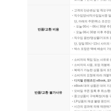
고객의 단순변심 및 착오구
직수입양서/직수입일서중 일
단, 아래의 주문/취소 조건인
오늘 00시 ~ 06시 30분 
반품/교환 비용
오늘 06시 30분 이후 주문
직수입 음반/영상물/기프트 
단, 당일 00시~13시 사이
박스 포장은 택배 배송이 가
소비자의 책임 있는 사유로 
소비자의 사용, 포장 개봉에 
복제가 가능한 상품 등의 포장을 
소비자의 요청에 따라 개별
디지털 컨텐츠인 eBook, 
eBook 대여 상품은 대여 기
모바일 쿠폰 등록 후 취소/환
반품/교환 불가사유
중고상품이 구매확정(자동 
LP상품의 재생 불량 원인이 기
시간의 경과에 의해 재판매가