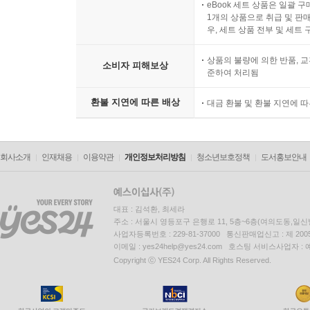
eBook 세트 상품은 일괄 
1개의 상품으로 취급 및 판매
우, 세트 상품 전부 및 세트
상품의 불량에 의한 반품, 교
소비자 피해보상
준하여 처리됨
환불 지연에 따른 배상
대금 환불 및 환불 지연에 
회사소개
인재채용
이용약관
개인정보처리방침
청소년보호정책
도서홍보안내
대표 : 김석환, 최세라
주소 : 서울시 영등포구 은행로 11, 5층~6층(여의도동,일신
사업자등록번호 : 229-81-37000 통신판매업신고 : 제 200
이메일 : yes24help@yes24.com 호스팅 서비스사업자 :
Copyright ⓒ YES24 Corp. All Rights Reserved.