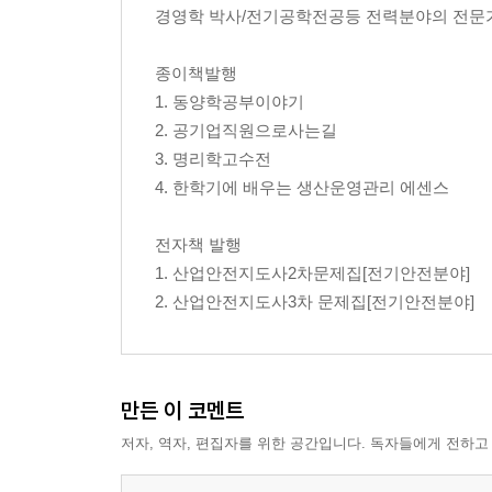
경영학 박사/전기공학전공등 전력분야의 전문
17. 관리감독자의 안전보건교육에 대해 설명(개정) 
18. 안전보건관리규정에 대해 설명 44
종이책발행
19. 산업안전보건위원회에 대해 설명 47
1. 동양학공부이야기
20. 노사협의체 구성운영에 대해 설명 49
2. 공기업직원으로사는길
3. 명리학고수전
21. 안전보건 관리규정과 안전보건관리계획을 비교하
4. 한학기에 배우는 생산운영관리 에센스
22. 안전인증 대상과 인증심사 종류 및 방법에 대해 
23. 유해위험방지계획서에 대해 설명 55
전자책 발행
24. 안전보건개선계획서 수립시행에 대해 (24년 문제
1. 산업안전지도사2차문제집[전기안전분야]
25. 공정안전보고서에 대해 설명 60
2. 산업안전지도사3차 문제집[전기안전분야]
26. 물질안전보건자료에 대해 설명(3차) 63
27. 안전보건에 관한 계획을 이사회에 보고승인에 대
28. 유해위험작업에 대한 근로시간제한 및 질병자의
29. 등록된 전기안전분야의 안전지도사가 전문기관으
만든 이 코멘트
30. 밀폐공간내 작업시 조치사항에 대해 설명 70
저자, 역자, 편집자를 위한 공간입니다. 독자들에게 전하고
31. 무재해운동에 대해 설명 72