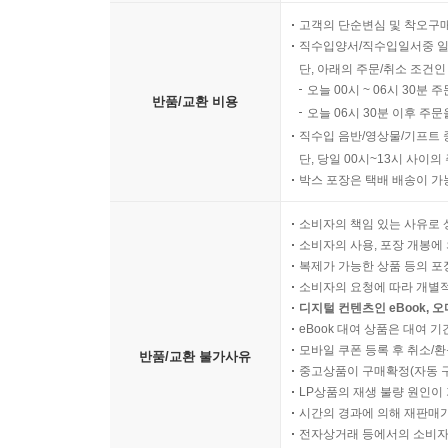
고객의 단순변심 및 착오구
직수입양서/직수입일서중 일
단, 아래의 주문/취소 조건인
오늘 00시 ~ 06시 30분 
반품/교환 비용
오늘 06시 30분 이후 주문
직수입 음반/영상물/기프트 
단, 당일 00시~13시 사이
박스 포장은 택배 배송이 가
소비자의 책임 있는 사유로 
소비자의 사용, 포장 개봉에 
복제가 가능한 상품 등의 포장을 
소비자의 요청에 따라 개별
디지털 컨텐츠인 eBook, 
eBook 대여 상품은 대여 기
모바일 쿠폰 등록 후 취소/환
반품/교환 불가사유
중고상품이 구매확정(자동 
LP상품의 재생 불량 원인이 기
시간의 경과에 의해 재판매가
전자상거래 등에서의 소비자