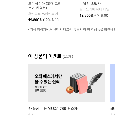
오디세이아 (고대 그리
니체의 초월자
스어 완역본)
프리드리히 니체 저/김철 편역
호메로스 저/페테르 파울 루벤스 그림/박문재 역
현대지성
|
12,500
원
(0% 할인)
19,800
원
(10% 할인)
검색 페이지에서 선택된 태그에 등록된 더 많은 상품을 확인해 
이 상품의 이벤트
(10개)
한 눈에 보는 YES24 단독 선출간
e
상시
상