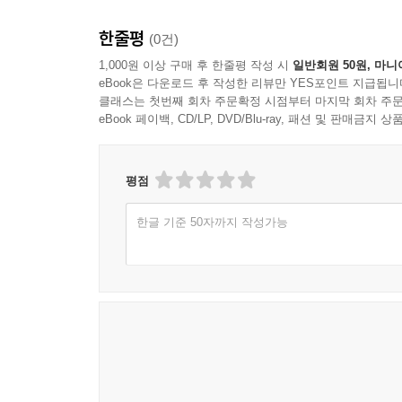
48. 재해조사방법 및 유의사항에 대해 설명 106
49. 재해발생 매커니즘으로 하인리히와 버드의 연쇄
한줄평
(0건)
50. 재해예방 4원칙과 사고예방대책의 기본원리 5단
1,000원 이상 구매 후 한줄평 작성 시
일반회원 50원, 마니
eBook은 다운로드 후 작성한 리뷰만 YES포인트 지급됩니
51. 재해요인 4M 및 예방대책에 대해 설명 111
클래스는 첫번째 회차 주문확정 시점부터 마지막 회차 주문
eBook 페이백, CD/LP, DVD/Blu-ray, 패션 및 판매금
52. 재해원인을 직접원인과 관리적원인으로 분류하여
53. 산업재해코스트 계산방식중 하인리히, 시몬즈방식
54. 무재해의 활동기법중 위험예지훈련에 대해 설명 
평점
55. 시스템 위험분석에 사용하는 기법의 종류에 대해
56. CO₂가스용접시 사전점검사항에 대해 설명 120
한글 기준 50자까지 작성가능
57. 가설통로 및 사다리식통로의 구조에 대해 설명 1
58. 추락사고원인과 방지대책에 대해 설명 123
59. 화재감시자의 배치장소 밎 업무에 대해 설명 12
60. 안전난간의 구조와 설치요건에 대해 설명 126
61. 비상구의 설치구조와 기준레 대해 설명 127
62. 비계의 높이가 2미터 이상인 경우 설치하는 작