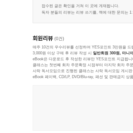
32. 중대재해처벌법에 대하여 설명(3차) 74
접수된 글은 확인을 거쳐 이 곳에 게재됩니다.
33. 중대산업재해 방지에 대한 사업주, 경영책임자
독자 분들의 리뷰는 리뷰 쓰기를, 책에 대한 문의는 1:
34. 중대재해 처벌법(24.1.27적용)에 대하여 설명 7
35. 근골격계부담작업으로 인한 건강장해 예방을 위
36. 작업시 사전조사 및 작업계획서 작성을 해야 하
회원리뷰
(0건)
37. 안전모종류 및 시험성능기준에 대해 설명 85
매주 10건의 우수리뷰를 선정하여 YES포인트 3만원을 드
38. 안전보건진단에 대해 설명 87
3,000원 이상 구매 후 리뷰 작성 시
일반회원 300원, 마니아
39. 도급에 따른 산업재해 예방조치에 대해 설명 89
eBook은 다운로드 후 작성한 리뷰만 YES포인트 지급됩니
클래스는 첫번째 회차 주문확정 시점부터 마지막 회차 주문
40. 산업안전보건 위원회, 안전 및 보건협의체, 노
사락 독서모임으로 진행된 클래스는 사락 독서모임 게시판
eBook 페이백, CD/LP, DVD/Blu-ray, 패션 및 판매금
41. 산업재해 발생위험이 있는 장소에 대해 설명 93
42. 건설현장 산업안전보건관리비와 안전관리비에 대
43. 양립성의 종류에 대해 설명 98
44. 페일세이프, 페일소프트 풀프루프에 대해 설명 9
45. 중대재해 발생시 사업주의 조치와 산업재해 발생
46. 재해발생시 조치사항 및 조사방법에 대해 설명 1
47. 산업재해발생시 단계별 조치사항에 대해 설명 1