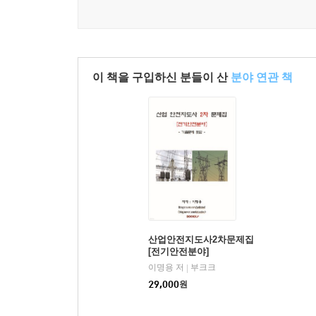
63. 재해발생시 조치, 조사등에 대해 설명(요약) 130
64. 이상위험도 분석과 원인결과분석법에 대해 설명 
65. 산업안전보건법과 중대재해처벌법을 비교하여 설
66. 청력보존프로그램을 수립시행(대상일부개정) 에 
67. 공정상 위험성 평가에서 주요한 위험요인 3가지를 
이 책을 구입하신 분들이 산
분야 연관 책
68. 공정위험성평가 심사기준을 설명 141
[ 전기안전분야 ]
1. 교류아크용접기의 감전사고방지 대책에 대하여 설
2. 교류아크 용접기에 부착하는 자동전격방지장치에 
3. 과전류 차단장치 설치방법, 자동전격방지기 설치장
4. 누전차단기의 설치대상 및 설치시 준수사항에 대해
5. 누전차단기 선정시 성능과 설치방법에 대해 설명 
6. 누전차단기의 목적, 구조, 동작원리, 성능에 대해 
산업안전지도사2차문제집
[전기안전분야]
7. 전기누전화재경보기의 설치대상 및 설치기준에 대
이명용 저
부크크
|
8. 전기작업시 작업계획서의 작성내용 154
29,000
원
9. 전기작업용 안전장구에 대해 설명 (23년 문제) 15
10. 가스폭발위험장소 분진폭발위험장소에 대해 설명