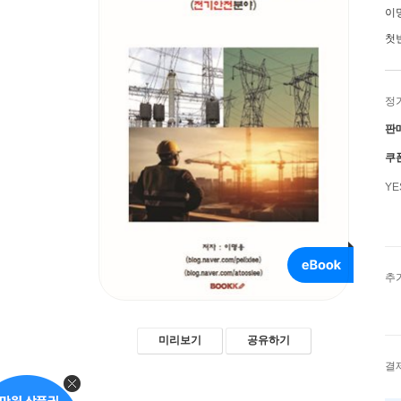
이
첫
정
판
쿠
Y
추
미리보기
공유하기
결