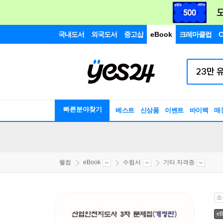
국내도서
외국도서
중고샵
eBook
크레마클럽
C
빠른분야찾기
베스트
신상품
이벤트
바이백
매
웰컴
eBook
수험서
기타 자격증
소
eB