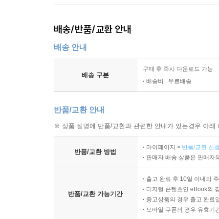
11. 폭발의 기본조건 및 방폭대책에 대해 설명 159
배송/반품/교환 안내
12. 폭발성가스, 증기에 대한 방폭구조에 대해 설명 
배송 안내
13. 방폭구조의 전기기기 선정시 요건(유의사항)에 대
14. 방폭 전기설비의 전기적 보호방법에 대해 설명 1
구매 후 즉시 다운로드 가능
15. 방폭구조와 관련된 위험특성 3가지에 대해 설명 
배송 구분
배송비 : 무료배송
16. 방폭구조의 전기기기를 위험장소에 설치한 경우
17. 정전기로 인한 화재폭발등 방지에 대해 설명 16
반품/교환 안내
18. 전기기계기구의 접지(규칙)에 대해 설명 170
19. 정전전로에서의 전기작업시 차단절차 투입절차에
※ 상품 설명에 반품/교환과 관련한 안내가 있는경우 아래 
21. ~ 78.
마이페이지 >
반품/교환 신청
반품/교환 방법
판매자 배송 상품은 판매자와
출고 완료 후 10일 이내의 
디지털 콘텐츠인 eBook의 
반품/교환 가능기간
중고상품의 경우 출고 완료일
모바일 쿠폰의 경우 유효기간(