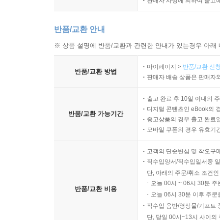
판매자 사정에 의하여 출고
반품/교환 안내
※ 상품 설명에 반품/교환과 관련한 안내가 있는경우 아래 
마이페이지 >
반품/교환 신청
반품/교환 방법
판매자 배송 상품은 판매자와
출고 완료 후 10일 이내의 
디지털 콘텐츠인 eBook의 
반품/교환 가능기간
중고상품의 경우 출고 완료일
모바일 쿠폰의 경우 유효기간(
고객의 단순변심 및 착오구
직수입양서/직수입일서중 일
단, 아래의 주문/취소 조건인
오늘 00시 ~ 06시 30분 
반품/교환 비용
오늘 06시 30분 이후 주문
직수입 음반/영상물/기프트 
단, 당일 00시~13시 사이