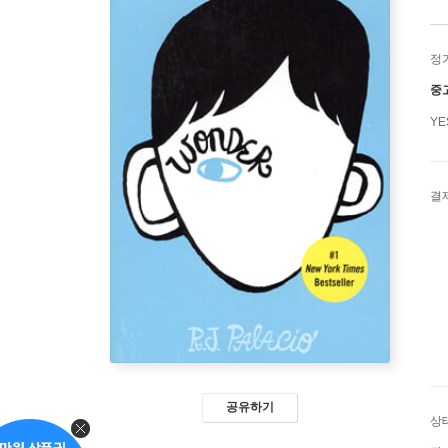
정
중
Y
결
공유하기
상