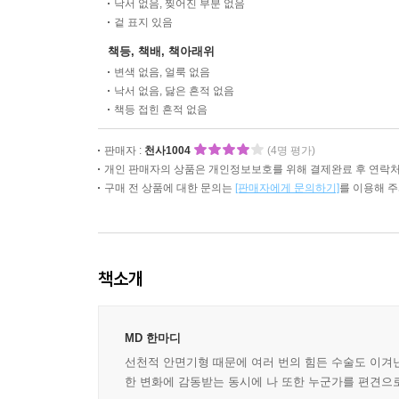
낙서 없음, 찢어진 부분 없음
겉 표지 있음
책등, 책배, 책아래위
변색 없음, 얼룩 없음
낙서 없음, 닳은 흔적 없음
책등 접힌 흔적 없음
판매자 :
천사1004
(4명 평가)
개인 판매자의 상품은 개인정보보호를 위해 결제완료 후 연락처
구매 전 상품에 대한 문의는
[판매자에게 문의하기]
를 이용해 
책소개
MD 한마디
선천적 안면기형 때문에 여러 번의 힘든 수술도 이겨
한 변화에 감동받는 동시에 나 또한 누군가를 편견으로