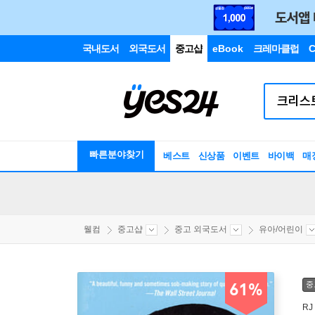
국내도서
외국도서
중고샵
eBook
크레마클럽
C
빠른분야찾기
베스트
신상품
이벤트
바이백
매
웰컴
중고샵
중고 외국도서
유아/어린이
중
61%
RJ 