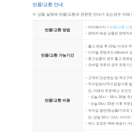
반품/교환 안내
※ 상품 설명에 반품/교환과 관련한 안내가 있는경우 아래 
마이페이지 >
반품/교환 신청
반품/교환 방법
판매자 배송 상품은 판매자와
출고 완료 후 10일 이내의 
디지털 콘텐츠인 eBook의 
반품/교환 가능기간
중고상품의 경우 출고 완료일
모바일 쿠폰의 경우 유효기간(
고객의 단순변심 및 착오구
직수입양서/직수입일서중 일
단, 아래의 주문/취소 조건인
오늘 00시 ~ 06시 30분 
반품/교환 비용
오늘 06시 30분 이후 주문
직수입 음반/영상물/기프트 
단, 당일 00시~13시 사이
박스 포장은 택배 배송이 가