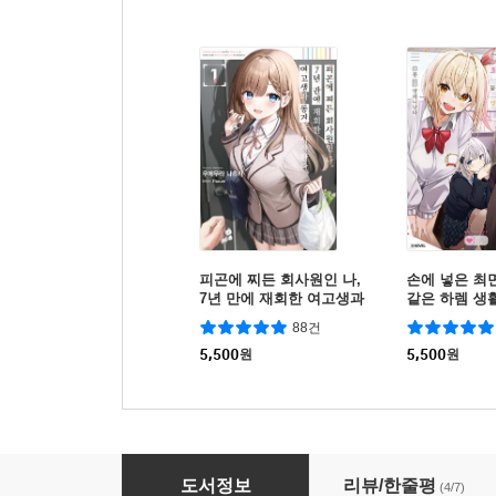
피곤에 찌든 회사원인 나,
손에 넣은 최
7년 만에 재회한 여고생과
같은 하렘 생
동거를 시작한다
싶어
88건
5,500
원
5,500
원
일곱 개의 마검이 지배한다 5권
도서정보
리뷰/한줄평
(4/7)