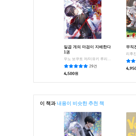
일곱 개의 마검이 지배한다
무직전
1권
우노 보쿠토 저/미유키 루리아 그림
학산문
|
29건
4,95
4,500
원
이 책과
내용이 비슷한 추천 책