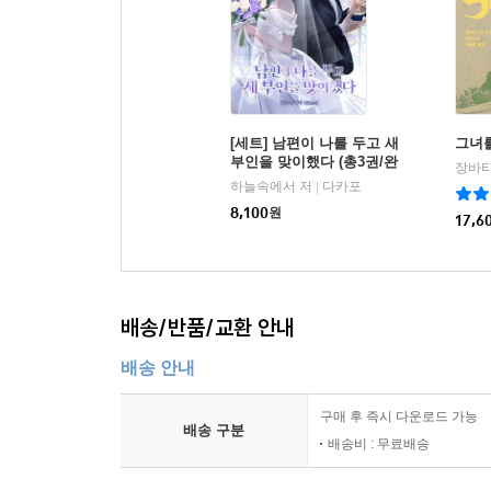
[세트] 남편이 나를 두고 새
그녀
부인을 맞이했다 (총3권/완
결)
하늘속에서 저
다카포
|
8,100
원
17,6
배송/반품/교환 안내
배송 안내
구매 후 즉시 다운로드 가능
배송 구분
배송비 : 무료배송