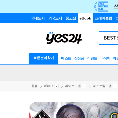
국내도서
외국도서
중고샵
eBook
크레마클럽
C
빠른분야찾기
베스트
신상품
이벤트
바이백
매
웰컴
eBook
라이트노벨
익스트림노벨