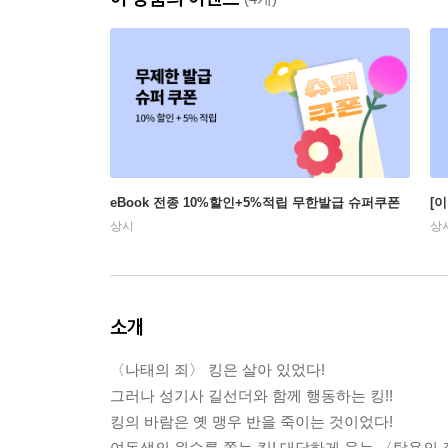
eBook 전종 10%할인+5%적립 무한발급 슈퍼쿠폰
[
상시
상
소개
〈나태의 죄〉 킹은 살아 있었다!
그러나 성기사 길선더와 함께 행동하는 킹!!
킹의 바람은 옛 맹우 반을 죽이는 것이었다!
여동생의 원수를 쫓는 킹! 대담하게 웃는 〈탐욕의 죄