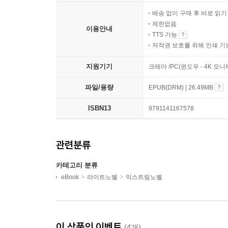
배송 없이 구매 후 바로 읽
제한없음
이용안내
TTS 가능
저작권 보호를 위해 인쇄 기
지원기기
크레마 /PC(윈도우 - 4K 모
파일/용량
EPUB(DRM) | 26.49MB
ISBN13
9791141167578
관련분류
카테고리 분류
eBook
라이트노벨
익스트림노벨
이 상품의 이벤트
(4개)