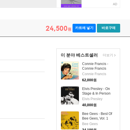
AD
c Albums Plus (Remastered)(5 On 2CD)
24,500
카트에 넣기
바로구매
원
이 분야 베스트셀러
더보기
Connie Francis -
Connie Francis
Sings (Remastered)
Connie Francis
(Collector's Edition)
62,000
원
(LP)
Elvis Presley - On
Stage & In Person
(+10 Bonus-Tracks)
Elvis Presley
(2CD)
40,000
원
Bee Gees - Best Of
Bee Gees, Vol. 1
(CD)
Bee Gees