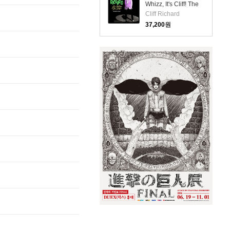
Whizz, It's Cliff! The
Chart Hits 1958-62
Cliff Richard
(LP)
37,200
원