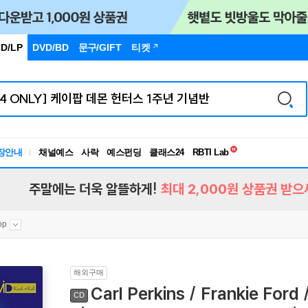
D/LP
DVD/BD
문구
/GIFT
티켓
독서유형검사
RBTI Lab
장안내
채널예스
사락
예스펀딩
클래스24
독서유형검사
주말에는 더욱 알뜰하게!
최대 2,000원 상품권 받으
op
해외구매
Carl Perkins / Frankie Ford
CD