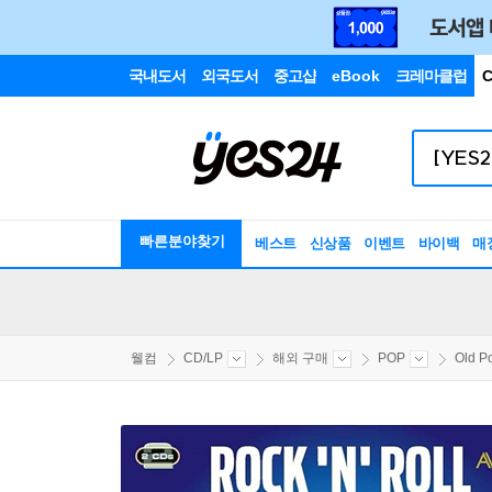
국내도서
외국도서
중고샵
eBook
크레마클럽
C
빠른분야찾기
베스트
신상품
이벤트
바이백
매
웰컴
CD/LP
해외 구매
POP
Old P