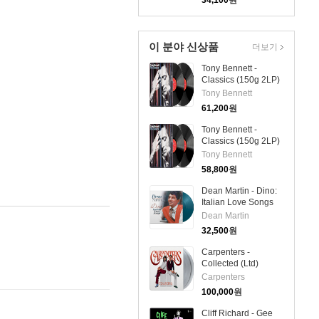
34,100
원
이 분야 신상품
더보기
Tony Bennett -
Classics (150g 2LP)
Tony Bennett
61,200
원
Tony Bennett -
Classics (150g 2LP)
Tony Bennett
58,800
원
Dean Martin - Dino:
Italian Love Songs
(LP)
Dean Martin
32,500
원
Carpenters -
Collected (Ltd)
(Gatefold)(180g)
Carpenters
(Transparent Vinyl)
100,000
원
(2LP)
Cliff Richard - Gee