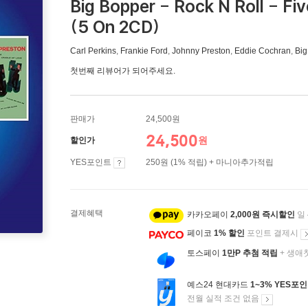
Big Bopper - Rock N Roll - Fi
(5 On 2CD)
Carl Perkins
,
Frankie Ford
,
Johnny Preston
,
Eddie Cochran
,
Big
첫번째 리뷰어가 되어주세요.
판매가
24,500원
24,500
원
할인가
YES포인트
250원 (1% 적립) + 마니아추가적립
결제혜택
카카오페이
2,000원 즉시할인
일
페이코
1% 할인
포인트 결제시
토스페이
1만P 추첨 적립
+ 생애
예스24 현대카드
1~3% YES포
전월 실적 조건 없음