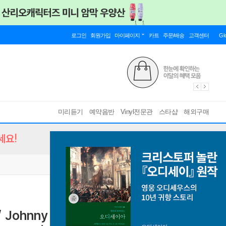
로그인
회원가입
마이페이지
카트
주문/배송
고객센터
Gl
미리듣기
예약음반
Vinyl전문관
스타샵
해외구매
세요!
 / Johnny Preston / Eddie Cochran /