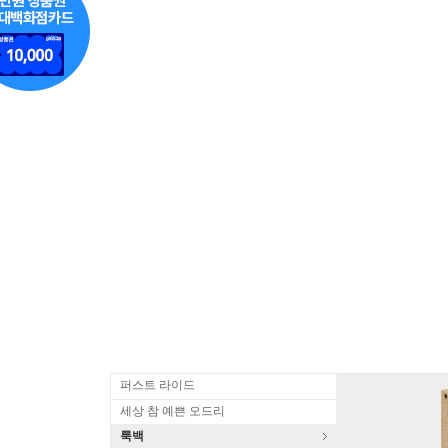
퍼스트 라이드
세상 참 예쁜 오드리
룩백