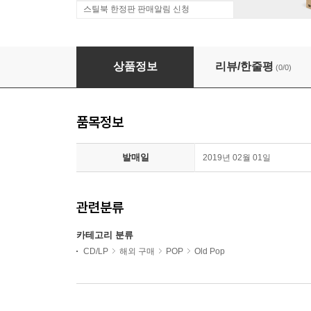
스틸북 한정판 판매알림 신청
Carl Perkins / Frankie Ford / Johnny Presto
상품정보
리뷰/한줄평
(0/0)
품목정보
발매일
2019년 02월 01일
관련분류
카테고리 분류
CD/LP
해외 구매
POP
Old Pop