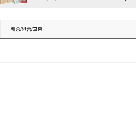
n / Eddie Cochran / Big Bopper - Rock N Roll - Five Classi
배송/반품/교환