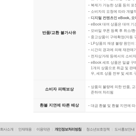
복제가 가능한 상품 등의 포장을 
소비자의 요청에 따라 개별
디지털 컨텐츠인 eBook, 
eBook 대여 상품은 대여 기
모바일 쿠폰 등록 후 취소/환
반품/교환 불가사유
중고상품이 구매확정(자동 
LP상품의 재생 불량 원인이 기
시간의 경과에 의해 재판매가
전자상거래 등에서의 소비자
eBook 세트 상품은 일괄 
1개의 상품으로 취급 및 판매
우, 세트 상품 전부 및 세트
상품의 불량에 의한 반품, 교
소비자 피해보상
준하여 처리됨
환불 지연에 따른 배상
대금 환불 및 환불 지연에 
회사소개
인재채용
이용약관
개인정보처리방침
청소년보호정책
도서홍보안내