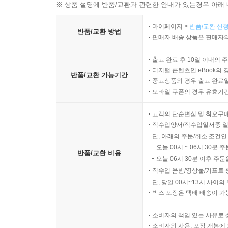
※ 상품 설명에 반품/교환과 관련한 안내가 있는경우 아래 
마이페이지 >
반품/교환 신청
반품/교환 방법
판매자 배송 상품은 판매자와
출고 완료 후 10일 이내의 
디지털 콘텐츠인 eBook의 
반품/교환 가능기간
중고상품의 경우 출고 완료일
모바일 쿠폰의 경우 유효기간(
고객의 단순변심 및 착오구
직수입양서/직수입일서중 일
단, 아래의 주문/취소 조건인
오늘 00시 ~ 06시 30분 
반품/교환 비용
오늘 06시 30분 이후 주문
직수입 음반/영상물/기프트 
단, 당일 00시~13시 사이
박스 포장은 택배 배송이 가
소비자의 책임 있는 사유로 
소비자의 사용, 포장 개봉에 