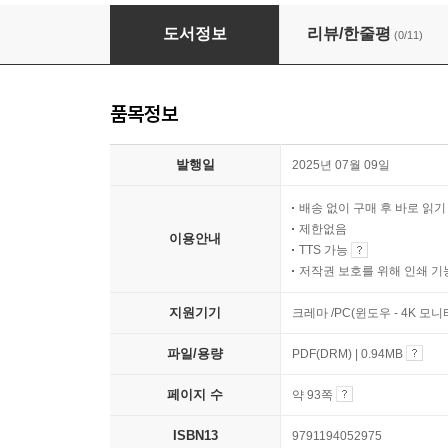
나는 청각 장애를 가진 심리 상담사
도서정보
리뷰/한줄평
(0/11)
품목정보
발행일
2025년 07월 09일
배송 없이 구매 후 바로 읽
제한없음
이용안내
TTS 가능
저작권 보호를 위해 인쇄 기
지원기기
크레마 /PC(윈도우 - 4K 모
파일/용량
PDF(DRM) | 0.94MB
페이지 수
약 93쪽
ISBN13
9791194052975