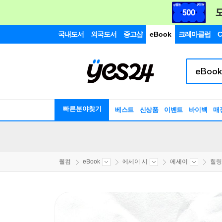
국내도서
외국도서
중고샵
eBook
크레마클럽
C
빠른분야찾기
베스트
신상품
이벤트
바이백
매
웰컴
eBook
에세이 시
에세이
힐링