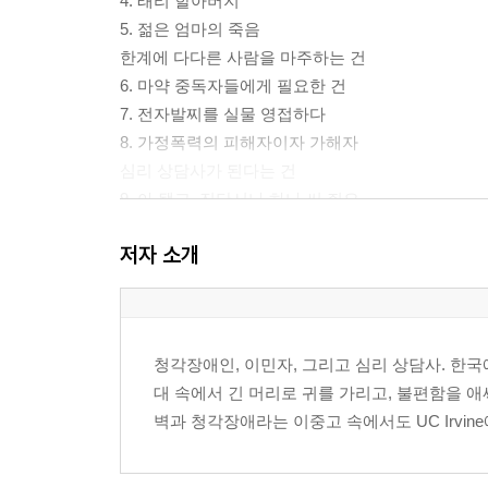
4. 래리 할아버지
5. 젊은 엄마의 죽음
한계에 다다른 사람을 마주하는 건
6. 마약 중독자들에게 필요한 건
7. 전자발찌를 실물 영접하다
8. 가정폭력의 피해자이자 가해자
심리 상담사가 된다는 건
9. 아 됐고, 진단서나 하나 써 줘요.
10. 동포들이여, 행복하라
저자 소개
에필로그
청각장애인, 이민자, 그리고 심리 상담사. 한국
대 속에서 긴 머리로 귀를 가리고, 불편함을 애
벽과 청각장애라는 이중고 속에서도 UC Irvine에서 Publi