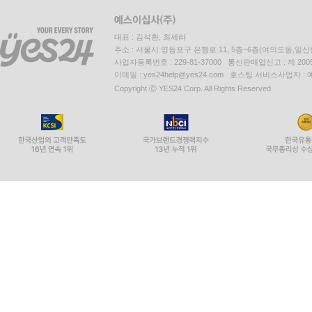
대표 : 김석환, 최세라
주소 : 서울시 영등포구 은행로 11, 5층~6층(여의도동,일신
사업자등록번호 : 229-81-37000 통신판매업신고 : 제 200
이메일 : yes24help@yes24.com 호스팅 서비스사업자 :
Copyright ⓒ YES24 Corp. All Rights Reserved.