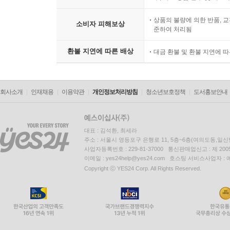
상품의 불량에 의한 반품, 교
소비자 피해보상
준하여 처리됨
환불 지연에 따른 배상
대금 환불 및 환불 지연에 
회사소개
인재채용
이용약관
개인정보처리방침
청소년보호정책
도서홍보안내
대표 : 김석환, 최세라
주소 : 서울시 영등포구 은행로 11, 5층~6층(여의도동,일신
사업자등록번호 : 229-81-37000 통신판매업신고 : 제 200
이메일 : yes24help@yes24.com 호스팅 서비스사업자 :
Copyright ⓒ YES24 Corp. All Rights Reserved.