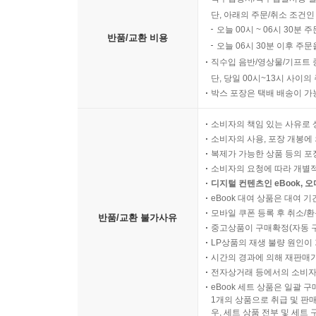
단, 아래의 주문/취소 조건인
오늘 00시 ~ 06시 30분 
반품/교환 비용
오늘 06시 30분 이후 주문
직수입 음반/영상물/기프트 
단, 당일 00시~13시 사이
박스 포장은 택배 배송이 가
소비자의 책임 있는 사유로 
소비자의 사용, 포장 개봉에 
복제가 가능한 상품 등의 포장을 
소비자의 요청에 따라 개별
디지털 컨텐츠인 eBook, 
eBook 대여 상품은 대여 기
모바일 쿠폰 등록 후 취소/환
반품/교환 불가사유
중고상품이 구매확정(자동 
LP상품의 재생 불량 원인이 기
시간의 경과에 의해 재판매가
전자상거래 등에서의 소비자
eBook 세트 상품은 일괄 
1개의 상품으로 취급 및 판매
우, 세트 상품 전부 및 세트