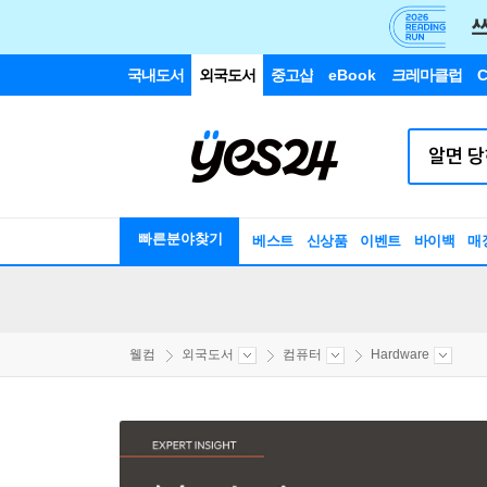
국내도서
외국도서
중고샵
eBook
크레마클럽
C
빠른분야찾기
베스트
신상품
이벤트
바이백
매
웰컴
외국도서
컴퓨터
Hardware