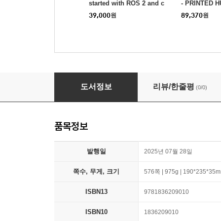
started with ROS 2 and c
- PRINTED 
reate robotics applicatio
OBOT
39,000
원
89,370
원
ns with Python and C++
Mastering ROS 2 for Robotics Programming - 
도서정보
리뷰/한줄평
(0/0)
품목정보
발행일
2025년 07월 28일
쪽수, 무게, 크기
576쪽 | 975g | 190*235*35
ISBN13
9781836209010
ISBN10
1836209010