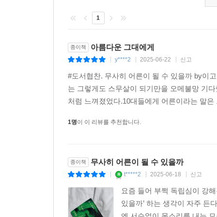
만하다.
1
물론 이야기로만 이루어진 것은 아니다. 심리학자로
통해 복잡해 보이는 심리학 지식을 청소년의 눈높이
아름다운 그대에게
종이책
y****2
2025-06-22
신고
|
|
|
저자는 이 책을 집필하며, 십 대였던 자신과 마주
#도서협찬. 무사히 어른이 될 수 있을까 by이
모든 계절들이 지금의 자신을 만든 재료였음을 알게
는 그렇게도 스무살이 되기만을 오메불망 기다
지난 시절의 자기 자신과 화해하고, 그때의 나를 다
처럼 느껴졌었다.10대들에게 어른이라는 말은 
“청소년과 어른이 함께 볼 수 있는 소중한 책”
1명
이 이 리뷰를 추천합니다.
청소년이 만나는 첫 심리학 책, 어른에게도 유용한 
심리학은 인간을 있는 그대로 바라보는 학문이다
만능열쇠도 아”니지만, “세상을 조금은 다른 관점에서
무사히 어른이 될 수 있을까
종이책
t*****2
2025-06-18
신고
|
|
|
그런 의미에서 이 책은 청소년의 의무를 강요하거
요즘 들어 부쩍 독립심이 강해
관점에서 들여다보게 하는 책이다. 청소년의 감정과
있을까’ 하는 생각이 자주 든
말 대신 흥미진진한 일화와 은유, 세심한 관찰과 심
엔 서슴없이 목소리를 내는 모