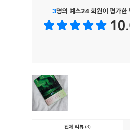
해석해줌으로써 ‘사춘기는 원래 그런 것’이라는 게
3
명의 예스24 회원이 평가한
10.
1부 ‘내 마음 바라보기’에서는 성격, 기억, 감정,
(1장), 외모 중시 풍조를 비판적으로 생각해 보
흥미롭다. 그 외에도 청소년기의 감정 기복이 왜 자연
부당함이나 편애에 분노(6장)하거나 미신에 의지하는
2부 ‘함께 살아가기’에서는 친구 관계, 괴롭힘, 사
배려와 양보(8장), 공감의 3가지 종류(14장)
(9장)과 인간이 뒷담화를 하는 이유(12장) 등도 
잘하지 못할 때 생기는 감정들을 차분히 짚어낸다.
심리학으로 응답한다.
심리학자가 되어 다시 돌아본 나의 십 대,
그 시간이 남긴 것들
저자는 책에서 십 대 시절 겪은 자전적 일화를 실감
전체 리뷰
(3)
함께 찾아가던 교실의 풍경, 친구에게 무심코 뱉은