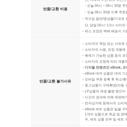
오늘 00시 ~ 06시 30분 
반품/교환 비용
오늘 06시 30분 이후 주문
직수입 음반/영상물/기프트 
단, 당일 00시~13시 사이
박스 포장은 택배 배송이 가
소비자의 책임 있는 사유로 
소비자의 사용, 포장 개봉에 
복제가 가능한 상품 등의 포장을 
소비자의 요청에 따라 개별
디지털 컨텐츠인 eBook, 
eBook 대여 상품은 대여 기
모바일 쿠폰 등록 후 취소/환
반품/교환 불가사유
중고상품이 구매확정(자동 
LP상품의 재생 불량 원인이 기
시간의 경과에 의해 재판매가
전자상거래 등에서의 소비자
eBook 세트 상품은 일괄 
1개의 상품으로 취급 및 판매
우, 세트 상품 전부 및 세트