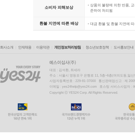
상품의 불량에 의한 반품, 교
소비자 피해보상
준하여 처리됨
환불 지연에 따른 배상
대금 환불 및 환불 지연에 
회사소개
인재채용
이용약관
개인정보처리방침
청소년보호정책
도서홍보안내
대표 : 김석환, 최세라
주소 : 서울시 영등포구 은행로 11, 5층~6층(여의도동,일신
사업자등록번호 : 229-81-37000 통신판매업신고 : 제 200
이메일 : yes24help@yes24.com 호스팅 서비스사업자 :
Copyright ⓒ YES24 Corp. All Rights Reserved.