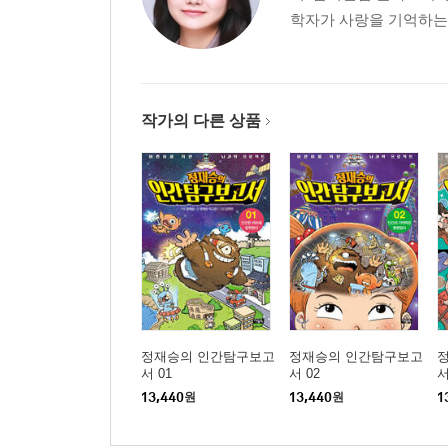
학자가 사랑을 기억하는 법
작가의 다른 상품
정재승의 인간탐구보고
정재승의 인간탐구보고
서 01
서 02
서
13,440
원
13,440
원
1