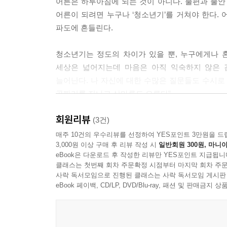
어른은 하루아침에 되는 것이 아니다. 불편과 불안 
어른이 되려면 누구나 ‘청소년기’를 거쳐야 한다.
파도에 흔들린다.
청소년기는 정도의 차이가 있을 뿐, 누구에게나 
세상은 넓어지는데 마음은 아직 익숙하지 않은 
늘어난다. 나 자신에 대한 수많은 질문들도 수시로
골짜기를 지나고 산마루도 오른다”.
회원리뷰
그동안 《마음 실험실》, 《심리학자가 사랑을 기
(3건)
《무사히 어른이 될 수 있을까》를 통해 청소년의
매주 10건의 우수리뷰를 선정하여 YES포인트 3만원을 드
3,000원 이상 구매 후 리뷰 작성 시
일반회원 300원, 마니아
빌려 십 대들의 마음을 다정하게 끌어안는다. “십 대
eBook은 다운로드 후 작성한 리뷰만 YES포인트 지급됩니
감정은 왜 이렇게 복잡할까’, ‘다른 사람과 잘 지
클래스는 첫번째 회차 주문확정 시점부터 마지막 회차 주문
격려가 담겨 있다.
사락 독서모임으로 진행된 클래스는 사락 독서모임 게시판
eBook 페이백, CD/LP, DVD/Blu-ray, 패션 및 판매금
MBTI, 친구 관계, 도덕성, 그리고 공감
청소년기에 마주치는 감정과 태도를 새롭게 바라보
책은 총 2부로 구성되어 있다. 각 장에서 저자