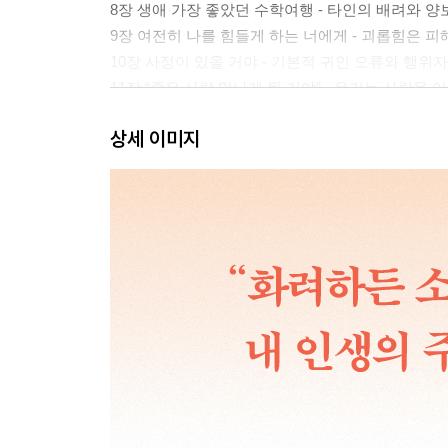
8장 생애 가장 좋았던 수학여행 - 타인의 배려와 
9장 여전히 나를 힘들게 하는 너에게 - 괴롭힘은 
10장 사정이 있을 거야 - 기본적 귀인 오류와 행위
11장 “좋은 사람 만나게 될 거야” - 우리는 사랑
12장 소문의 주인공 - 인간이 뒷담화를 하는 이유
상세 이미지
13장 좋아하지만 잘하지는 못할 때 - 재능은 정말 
14장 “저도 그랬어요”의 힘 - 공감의 3가지 종류
맺음말 - 그렇게 기억해 줘서 고마워
미주