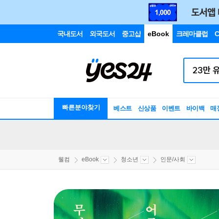
국내도서
외국도서
중고샵
eBook
크레마클럽
C
빠른분야찾기
베스트
신상품
이벤트
바이백
매
웰컴
eBook
청소년
인문/사회