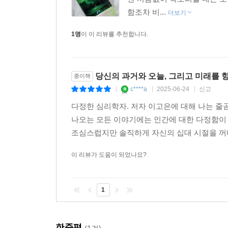
함조차 비...
더보기
한편 이 책은 중·고등학생을 위한 책이지만, 청소
어른이 함께 볼 수 있는 소중한 책”이라고도 평가해
1명
이 이 리뷰를 추천합니다.
읽었을 때 자신의 청소년기를 떠올리고, 그 시절
일상적으로 겪는 어려움을 풀어 주기 좋은 읽을거리
당신의 과거와 오늘, 그리고 미래를 
종이책
“오늘의 내가 있는 건 지금껏 살아온 과거의 내가
c****a
2025-06-24
신고
|
|
|
최선을 다해 살아가는 청소년들에게 따뜻한 위로와 
다정한 심리학자. 저자 이고은에 대해 나는 줄
안내서가 될 것이다.
나오는 모든 이야기에는 인간에 대한 다정함이 
조심스럽지만 솔직하게 자신의 십대 시절을 꺼내
이 리뷰가 도움이 되었나요?
1
한줄평