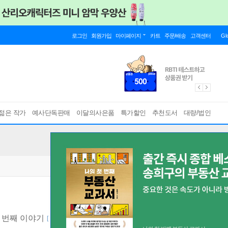
로그인
회원가입
마이페이지
카트
주문/배송
고객센터
Gl
젊은 작가
예사단독판매
이달의사은품
특가할인
추천도서
대량/법인
 번째 이야기
[ 팀 버튼 <미스 페레그린과 이상한 아이들의 집> 원작소설 ]