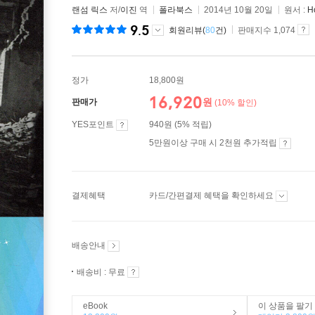
랜섬 릭스
저/
이진
역
폴라북스
2014년 10월 20일
원서 :
H
9.5
회원리뷰(
80
건)
판매지수 1,074
정가
18,800원
16,920
원
판매가
(10% 할인)
YES포인트
940원 (5% 적립)
5만원이상 구매 시 2천원 추가적립
결제혜택
카드/간편결제 혜택을 확인하세요
배송안내
배송비 : 무료
eBook
이 상품을 팔기