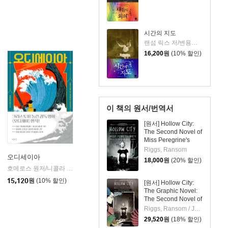
시간의 지도
랜섬 릭스 저/변용란 역
16,200
원
(10% 할인)
이 책의 원서/번역서
[원서] Hollow City:
The Second Novel of
Miss Peregrine's
Peculiar Children
Riggs, Ransom
오디세이아
18,000
원
(20% 할인)
인
호메로스 원저/니콜라 친퀘티 글/데시데리아 귀치아르디니 그림/이승수 역
마음이
|
15,120
원
(10% 할인)
[원서] Hollow City:
The Graphic Novel:
The Second Novel of
Miss Peregrine's
Riggs, Ransom / Jean, Cassandra
Peculiar Children
29,520
원
(18% 할인)