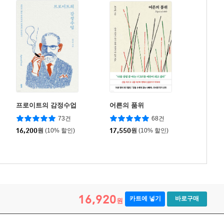
프로이트의 감정수업
어른의 품위
73건
68건
16,200
원
(10% 할인)
17,550
원
(10% 할인)
16,920
카트에 넣기
바로구매
원