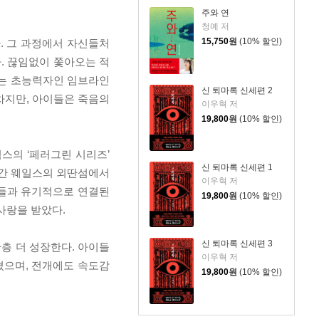
주와 연
청예 저
15,750
원
(10% 할인)
. 그 과정에서 자신들처
. 끊임없이 쫓아오는 적
있는 초능력자인 임브라인
신 퇴마록 신세편 2
차지만, 아이들은 죽음의
이우혁 저
19,800
원
(10% 할인)
스의 ‘페러그린 시리즈’
신 퇴마록 신세편 1
아간 웨일스의 외딴섬에서
이우혁 저
진들과 유기적으로 연결된
19,800
원
(10% 할인)
사랑을 받았다.
신 퇴마록 신세편 3
층 더 성장한다. 아이들
이우혁 저
졌으며, 전개에도 속도감
19,800
원
(10% 할인)