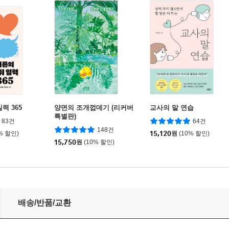
력 365
양면의 조개껍데기 (리커버
교사의 말 연습
특별판)
83건
64건
148건
% 할인)
15,120
원
(10% 할인)
15,750
원
(10% 할인)
배송/반품/교환