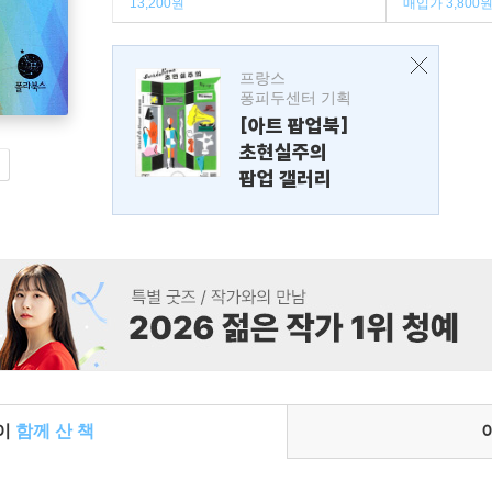
13,200원
매입가 3,800
프랑스
퐁피두센터 기획
[아트 팝업북]
초현실주의
팝업 갤러리
들이
함께 산 책