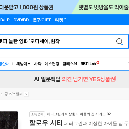
D/LP
DVD/BD
문구
/GIFT
티켓
독서유형검사
RBTI Lab
장안내
채널예스
사락
예스펀딩
클래스24
독서유형검사
AI 일문백답
의견 남기면 YES상품권!
공포/스릴러
페러그린과 이상한 아이들의 집 시리즈-02
소득공제
할로우 시티
페러그린과 이상한 아이들 집 두