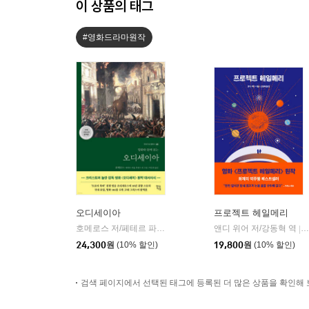
이 상품의 태그
#영화드라마원작
오디세이아
프로젝트 헤일메리
호메로스 저/페테르 파울 루벤스 그림/박문재 역
앤디 위어 저/강동혁 역
현대지성
|
|
24,300
원
(10% 할인)
19,800
원
(10% 할인)
검색 페이지에서 선택된 태그에 등록된 더 많은 상품을 확인해 