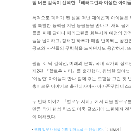
팀 버튼 감독이 선택한 『페러그린과 이상한 아이들
폭격으로 폐허가 된 섬을 떠난 제이콥과 아이들은
럼 특별한 능력을 지닌 동물들을 만나고, 새의 몸
들을 피해 달아나 페러그린을 회복시켜 예전의 안정
들을 납치하고, 정해진 하루가 매일 반복되는 공
공포와 자신들의 무력함을 느끼면서도 용감하게, 또
필립 K. 딕 걸작선, 미래의 문학, 국내 작가의 
제2편 『할로우 시티』를 출간했다. 평범한 열여섯
‘이상한’ 아이들과 만나 함께 겪는 모험을 그린 
흥미로운 이야기로 출간되자마자 아마존닷컴 베스트
두 번째 이야기 『할로우 시티』에서 괴물 할로우를
만큼 작가 랜섬 릭스도 더욱 글쓰기에 노련해져 전
이 더해졌다.
책의 일부 내용을 미리 읽어보실 수 있습니다.
미리보기