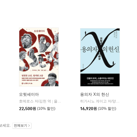
오뒷세이아
용의자 X의 헌신
알에이치코리아(RHK)
호메로스 저/김헌 역
을유문화사
히가시노 게이고 저/양억관 역
재
|
|
22,500
원
(10% 할인)
16,920
원
(10% 할인)
보세요.
전체보기