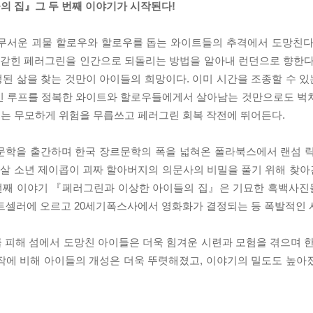
의 집』그 두 번째 이야기가 시작된다!
 무서운 괴물 할로우와 할로우를 돕는 와이트들의 추격에서 도망친다
에 갇힌 페러그린을 인간으로 되돌리는 방법을 알아내 런던으로 향한다
된 삶을 찾는 것만이 아이들의 희망이다. 이미 시간을 조종할 수 
간인 루프를 정복한 와이트와 할로우들에게서 살아남는 것만으로도 벅
는 무모하게 위험을 무릅쓰고 페러그린 회복 작전에 뛰어든다.
장르문학을 출간하며 한국 장르문학의 폭을 넓혀온 폴라북스에서 랜섬 릭
 살 소년 제이콥이 괴짜 할아버지의 의문사의 비밀을 풀기 위해 찾
첫 번째 이야기 『페러그린과 이상한 아이들의 집』은 기묘한 흑백사
셀러에 오르고 20세기폭스사에서 영화화가 결정되는 등 폭발적인 
 피해 섬에서 도망친 아이들은 더욱 힘겨운 시련과 모험을 겪으며 한
작에 비해 아이들의 개성은 더욱 뚜렷해졌고, 이야기의 밀도도 높아