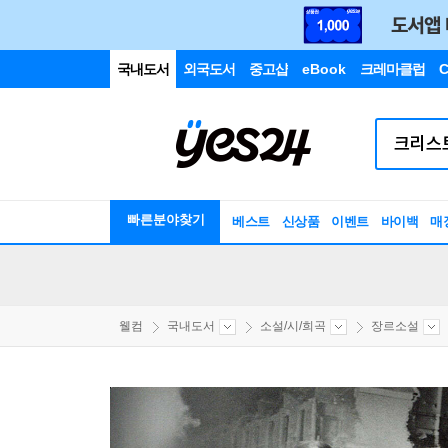
국내도서
외국도서
중고샵
eBook
크레마클럽
C
빠른분야찾기
베스트
신상품
이벤트
바이백
매
웰컴
국내도서
소설/시/희곡
장르소설