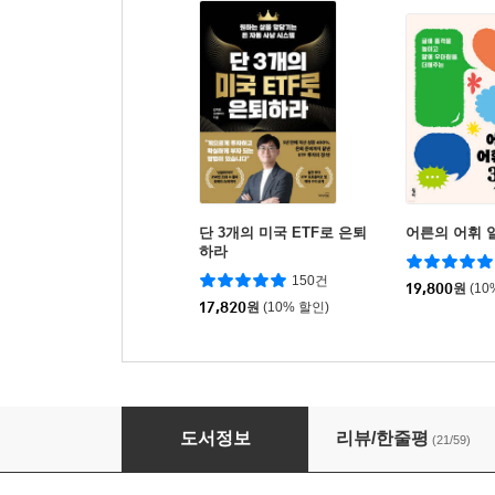
단 3개의 미국 ETF로 은퇴
어른의 어휘 일
하라
150건
19,800
원
(10
17,820
원
(10% 할인)
할로우 시티
도서정보
리뷰/한줄평
(21/59)