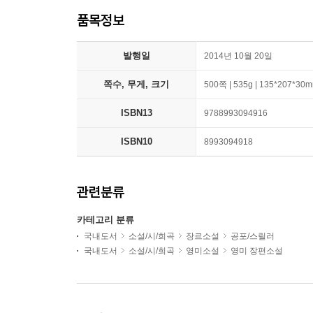
품목정보
발행일
2014년 10월 20일
쪽수, 무게, 크기
500쪽 | 535g | 135*207*30
ISBN13
9788993094916
ISBN10
8993094918
관련분류
카테고리 분류
국내도서
소설/시/희곡
장르소설
공포/스릴러
국내도서
소설/시/희곡
영미소설
영미 장편소설