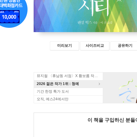
미리보기
사이즈비교
공유하기
뮤지컬 〈휴남동 서점〉X 황보름 작가 북토크
2026 젊은 작가 1위 : 청예
기간 한정 특가 도서
오직, 예스24에서만
이 책을 구입하신 분