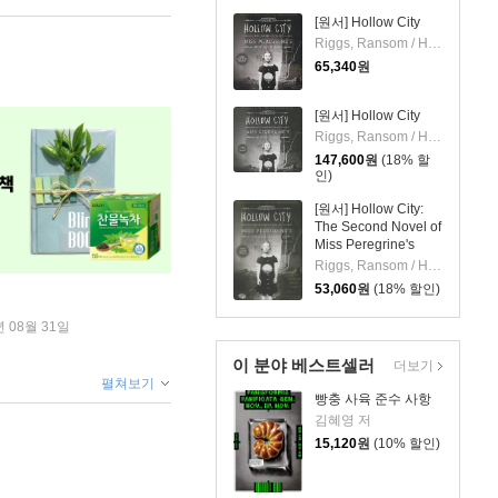
[원서] Hollow City
Riggs, Ransom / Heyborne, Kirby
65,340
원
[원서] Hollow City
Riggs, Ransom / Heyborne, Kirby
147,600
원
(18% 할
인)
[원서] Hollow City:
The Second Novel of
Miss Peregrine's
Peculiar Children
Riggs, Ransom / Heyborne, Kirby
53,060
원
(18% 할인)
년 08월 31일
이 분야 베스트셀러
더보기
펼쳐보기
빵충 사육 준수 사항
김혜영 저
15,120
원
(10% 할인)