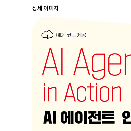
__2.2.2 LM 스튜디오로 로컬에서 LLM 서빙하기
상세 이미지
2.3 프롬프트 엔지니어링을 통한 LLM 프롬프팅
__2.3.1 상세한 쿼리
__2.3.2 페르소나 채택
__2.3.3 구분자 사용
__2.3.4 단계 명시
__2.3.5 예시 제공 전술
__2.3.6 출력 길이 지정
2.4 특정 요구에 최적인 LLM 선택
2.5 연습문제
요약
▣ 03장: GPT 어시스턴트 활용
3.1 챗GPT를 통한 오픈AI 어시스턴츠 탐색
3.2 데이터 과학자 역할을 하는 GPT 만들기
3.3 GPT 커스텀화 및 사용자 정의 작업 추가
__3.3.1 어시스턴트 구축을 돕는 어시스턴트 만들기
__3.3.2 어시스턴트에 사용자 정의 작업 연결