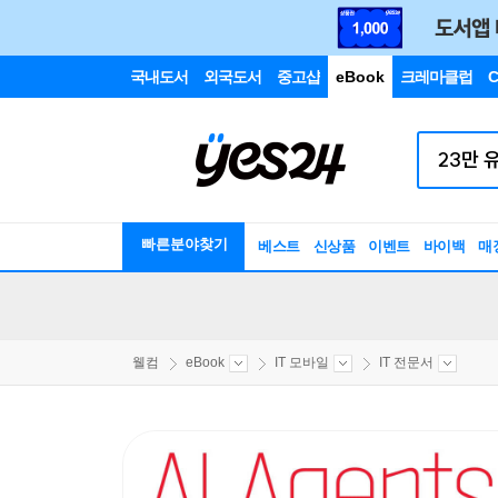
국내도서
외국도서
중고샵
eBook
크레마클럽
C
빠른분야찾기
베스트
신상품
이벤트
바이백
매
웰컴
eBook
IT 모바일
IT 전문서