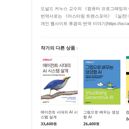
도널드 커누스 교수의 《컴퓨터 프로그래밍의 예
번역서로는 《마스터링 트랜스포머》 《실전! RA
개인 웹사이트 류광의 번역 이야기(https://occamsr
작가의 다른 상품
에이전트 시대의 AI 시
그림으로 배우는 생성
스템 설계
형 AI
2
33,600
원
26,400
원