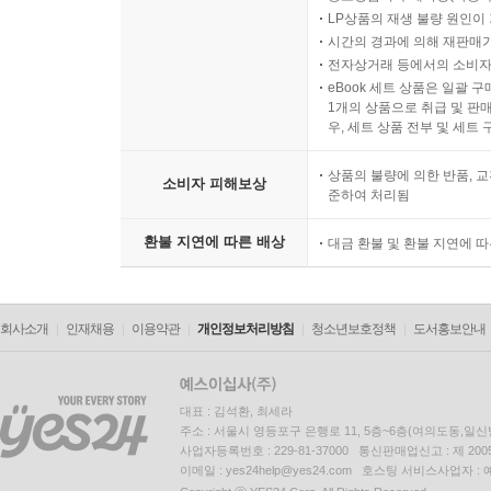
LP상품의 재생 불량 원인이 기
시간의 경과에 의해 재판매가
전자상거래 등에서의 소비자
eBook 세트 상품은 일괄 
1개의 상품으로 취급 및 판매
우, 세트 상품 전부 및 세트
상품의 불량에 의한 반품, 교
소비자 피해보상
준하여 처리됨
환불 지연에 따른 배상
대금 환불 및 환불 지연에 
회사소개
인재채용
이용약관
개인정보처리방침
청소년보호정책
도서홍보안내
대표 : 김석환, 최세라
주소 : 서울시 영등포구 은행로 11, 5층~6층(여의도동,일신
사업자등록번호 : 229-81-37000 통신판매업신고 : 제 200
이메일 : yes24help@yes24.com 호스팅 서비스사업자 :