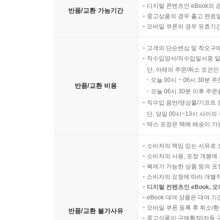
디지털 콘텐츠인 eBook의 
반품/교환 가능기간
중고상품의 경우 출고 완료일
모바일 쿠폰의 경우 유효기간(
고객의 단순변심 및 착오구
직수입양서/직수입일서중 일
단, 아래의 주문/취소 조건인
오늘 00시 ~ 06시 30분 
반품/교환 비용
오늘 06시 30분 이후 주문
직수입 음반/영상물/기프트 
단, 당일 00시~13시 사이
박스 포장은 택배 배송이 가
소비자의 책임 있는 사유로 
소비자의 사용, 포장 개봉에 
복제가 가능한 상품 등의 포장을 
소비자의 요청에 따라 개별
디지털 컨텐츠인 eBook, 
eBook 대여 상품은 대여 기
모바일 쿠폰 등록 후 취소/환
반품/교환 불가사유
중고상품이 구매확정(자동 