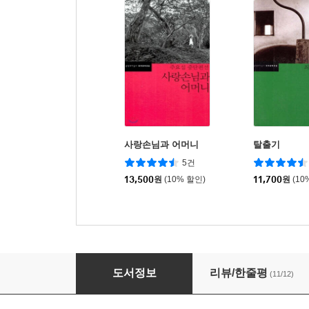
사랑손님과 어머니
탈출기
5건
13,500
원
(10% 할인)
11,700
원
(10
동백꽃
도서정보
리뷰/한줄평
(11/12)