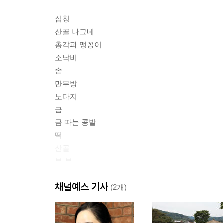
심청
산골 나그네
총각과 맹꽁이
소낙비
솥
만무방
노다지
금
금 따는 콩밭
떡
산골
봄·봄
안해
채널예스 기사
봄과 따라지
(2개)
따라지
가을