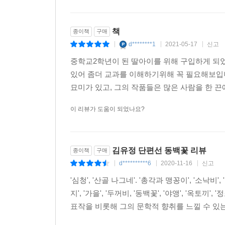
책
종이책
구매
d********1
2021-05-17
신고
|
|
|
중학교2학년이 된 딸아이를 위해 구입하게 되
있어 좀더 교과를 이해하기위해 꼭 필요해보입
묘미가 있고, 그의 작품들은 많은 사람을 한 끈에
이 리뷰가 도움이 되었나요?
김유정 단편선 동백꽃 리뷰
종이책
구매
d**********6
2020-11-16
신고
|
|
|
'심청', '산골 나그네'. '총각과 맹꽁이', '소낙비', '솥'
지', '가을', '두꺼비, '동백꽃', '야앵', '옥토
표작을 비롯해 그의 문학적 향취를 느낄 수 있는