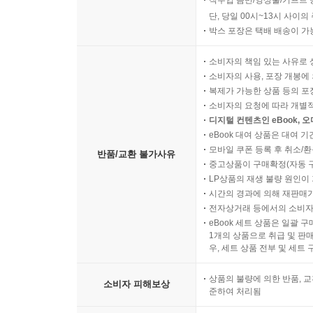
직수입 음반/영상물/기프트 
단, 당일 00시~13시 사이
박스 포장은 택배 배송이 가
소비자의 책임 있는 사유로 
소비자의 사용, 포장 개봉에 
복제가 가능한 상품 등의 포장을 
소비자의 요청에 따라 개별
디지털 컨텐츠인 eBook, 
eBook 대여 상품은 대여 기
모바일 쿠폰 등록 후 취소/환
반품/교환 불가사유
중고상품이 구매확정(자동 
LP상품의 재생 불량 원인이 기
시간의 경과에 의해 재판매가
전자상거래 등에서의 소비자
eBook 세트 상품은 일괄 
1개의 상품으로 취급 및 판매
우, 세트 상품 전부 및 세트
상품의 불량에 의한 반품, 교
소비자 피해보상
준하여 처리됨