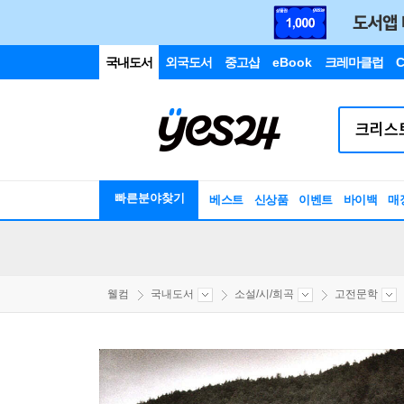
국내도서
외국도서
중고샵
eBook
크레마클럽
C
빠른분야찾기
베스트
신상품
이벤트
바이백
매
웰컴
국내도서
소설/시/희곡
고전문학