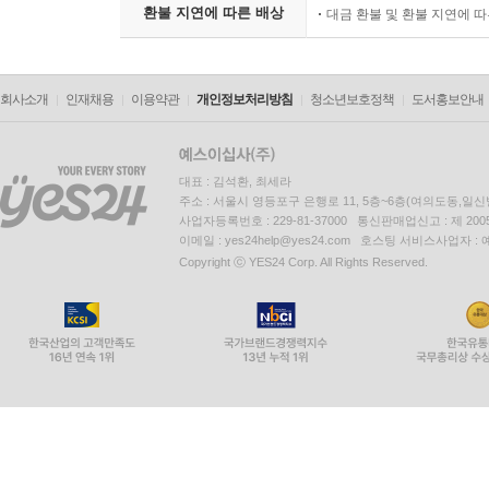
환불 지연에 따른 배상
대금 환불 및 환불 지연에 
회사소개
인재채용
이용약관
개인정보처리방침
청소년보호정책
도서홍보안내
대표 : 김석환, 최세라
주소 : 서울시 영등포구 은행로 11, 5층~6층(여의도동,일신
사업자등록번호 : 229-81-37000 통신판매업신고 : 제 200
이메일 : yes24help@yes24.com 호스팅 서비스사업자 :
Copyright ⓒ YES24 Corp. All Rights Reserved.