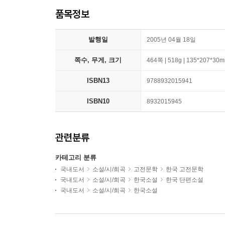
품목정보
발행일
2005년 04월 18일
쪽수, 무게, 크기
464쪽 | 518g | 135*207*30
ISBN13
9788932015941
ISBN10
8932015945
관련분류
카테고리 분류
국내도서
소설/시/희곡
고전문학
한국 고전문학
국내도서
소설/시/희곡
한국소설
한국 단편소설
국내도서
소설/시/희곡
한국소설