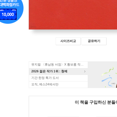
사이즈비교
공유하기
뮤지컬 〈휴남동 서점〉X 황보름 작가 북토크
2026 젊은 작가 1위 : 청예
기간 한정 특가 도서
오직, 예스24에서만
이 책을 구입하신 분