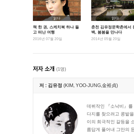
두꺼비
동백꽃
야앵
읽다
읽다
옥토끼
책 한 권, 스케치북 하나 들
춘천 김유정문학촌에서 
고 떠난 여행
백, 봄봄을 만나다
정조
2016년 07월 20일
2014년 05월 20일
땡볕
형
주
저자 소개
(1명)
작품 해설·행복과 등진 열정-김유정의 생애와 문학
작가 연보
저 :
김유정
(KIM, YOO-JUNG,金裕貞)
작품 목록
참고 문헌
기획의 말
데뷔작인 『소낙비』를 
다지를 찾으려고 콩밭을
이의 희극적인 갈등을 
름답게 풀어내 그만의 문