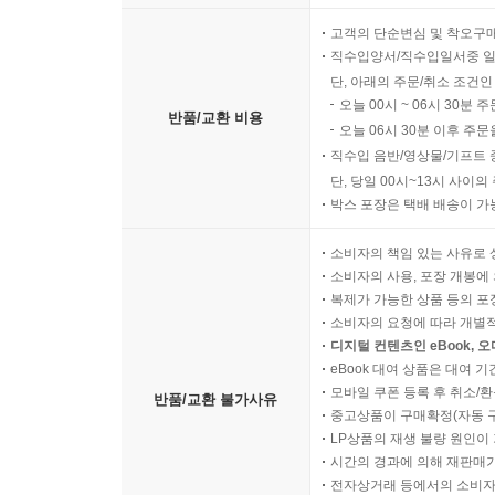
고객의 단순변심 및 착오구
직수입양서/직수입일서중 일
단, 아래의 주문/취소 조건인
오늘 00시 ~ 06시 30분 
반품/교환 비용
오늘 06시 30분 이후 주문
직수입 음반/영상물/기프트 
단, 당일 00시~13시 사이
박스 포장은 택배 배송이 가
소비자의 책임 있는 사유로 
소비자의 사용, 포장 개봉에 
복제가 가능한 상품 등의 포장을 
소비자의 요청에 따라 개별
디지털 컨텐츠인 eBook, 
eBook 대여 상품은 대여 기
모바일 쿠폰 등록 후 취소/환
반품/교환 불가사유
중고상품이 구매확정(자동 
LP상품의 재생 불량 원인이 기
시간의 경과에 의해 재판매가
전자상거래 등에서의 소비자