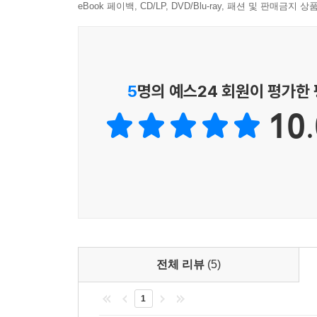
6. 온라인 성적 분석 서비스
eBook 페이백, CD/LP, DVD/Blu-ray, 패션 및 판매금
각 회차 문제지 끝부분에 위치한 씨뮬 문제 풀기 Q
최근 수능 데이터를 바탕으로 성적 분석이 진행됩니
7. Big Event 1+3+1
5
명의 예스24 회원이 평가한
교재를 구입하신 분들께 고1~3 한국사·사회탐구·과
10.
와, 골드교육 원업에서 유료로 판매하고 있는 고1~3
전체 리뷰
(5)
1