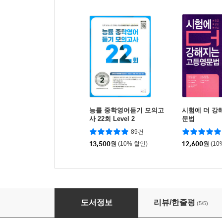
능률 중학영어듣기 모의고
시험에 더 강
사 22회 Level 2
문법
89건
13,500
원
(10% 할인)
12,600
원
(10
씨뮬 14th 사설 3년간 기출 모의고사 고1 영어 (2
도서정보
리뷰/한줄평
(5/5)