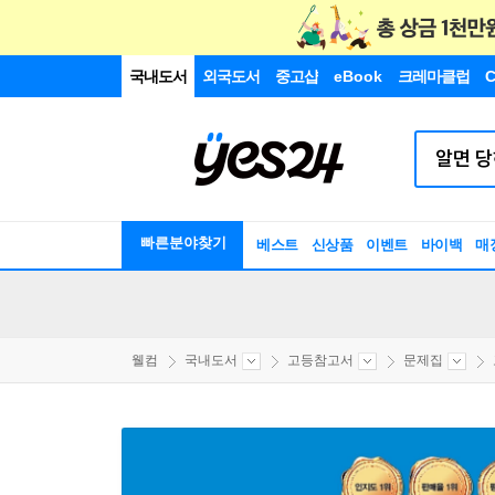
국내도서
외국도서
중고샵
eBook
크레마클럽
C
빠른분야찾기
베스트
신상품
이벤트
바이백
매
웰컴
국내도서
고등참고서
문제집