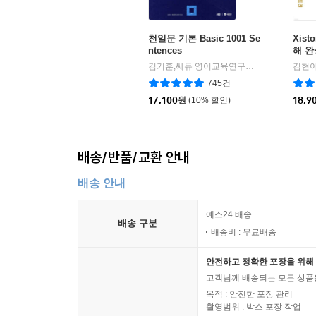
천일문 기본 Basic 1001 Se
Xis
ntences
해 완성
김기훈,쎄듀 영어교육연구센터 저
쎄듀(CED
김현아
|
745건
17,100
원
(10% 할인)
18,9
배송/반품/교환 안내
배송 안내
예스24 배송
배송 구분
배송비 : 무료배송
안전하고 정확한 포장을 위해 
고객님께 배송되는 모든 상품을
목적 : 안전한 포장 관리
촬영범위 : 박스 포장 작업