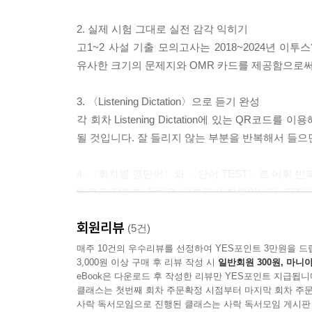
2. 실제 시험 그대로 실전 감각 익히기
고1~2 사설 기출 모의고사는 2018~2024년 이
유사한 크기의 문제지와 OMR 카드를 제공함으로써
3. 〈Listening Dictation〉으로 듣기 완성
각 회차 Listening Dictation에 있는 QR코
될 것입니다. 잘 들리지 않는 부분을 반복해서 들으
4. 〈회차별 영단어〉와 〈단어 TEST〉로 어휘 반
빠르고 정확한 독해의 기본은 어휘력입니다. 교재에
어휘 실력을 향상시켜 보세요. 〈회차별 영단어〉의
회원리뷰
(5건)
5. 핵심을 짚어주는 명쾌한 해설
매주 10건의 우수리뷰를 선정하여 YES포인트 3만원을 드
3,000원 이상 구매 후 리뷰 작성 시
일반회원 300원, 마니아
모의고사 전문 출제 기관의 노하우가 집약된 명쾌
eBook은 다운로드 후 작성한 리뷰만 YES포인트 지급됩니
포인트를 명쾌하게 짚어줍니다.
클래스는 첫번째 회차 주문확정 시점부터 마지막 회차 주문
사락 독서모임으로 진행된 클래스는 사락 독서모임 게시판