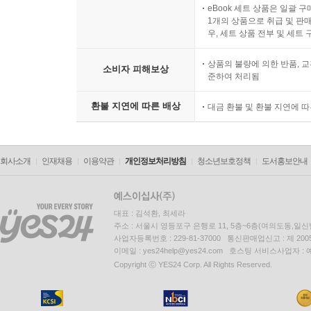
eBook 세트 상품은 일괄 
1개의 상품으로 취급 및 판매
우, 세트 상품 전부 및 세트
상품의 불량에 의한 반품, 교
소비자 피해보상
준하여 처리됨
환불 지연에 따른 배상
대금 환불 및 환불 지연에 
회사소개
인재채용
이용약관
개인정보처리방침
청소년보호정책
도서홍보안내
대표 : 김석환, 최세라
주소 : 서울시 영등포구 은행로 11, 5층~6층(여의도동,일신
사업자등록번호 : 229-81-37000 통신판매업신고 : 제 200
이메일 : yes24help@yes24.com 호스팅 서비스사업자 :
Copyright ⓒ YES24 Corp. All Rights Reserved.