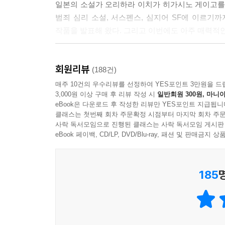
일본의 소설가 오리하라 이치가 히가시노 게이고를
범죄 심리 소설, 서스펜스, 심지어 SF에 이르기
작품을 발표해 왔다. 그리고 이번에도 아주 매력적
아버지 소유의 별장 근처 작은 교회에서 결혼식을 
회원리뷰
교회에 다녀오다가 운전 부주의로 인해 가드레일을
(188건)
얼마 후, 그녀의 약혼자였던 다카유키는 도모미의
매주 10건의 우수리뷰를 선정하여 YES포인트 3만원을 드
3,000원 이상 구매 후 리뷰 작성 시
일반회원 300원, 마니아
인연의 끈을 놓지 않았던 다카유키는 기꺼이 초대에
eBook은 다운로드 후 작성한 리뷰만 YES포인트 지급됩니
다카유키가 별장에 도착한 날 밤, 경찰에 쫓기던 2
클래스는 첫번째 회차 주문확정 시점부터 마지막 회차 주문
인질들은 여러 가지 방법으로 탈출을 시도하지만 번
사락 독서모임으로 진행된 클래스는 사락 독서모임 게시판
사람이 등에 칼이 꽂힌 시체로 발견된다.
eBook 페이백, CD/LP, DVD/Blu-ray, 패션 및 판매금
정황으로 미루어 범인은 강도가 아닌 인질 중 한 사
나머지 7명의 인질은 서로에 대한 의심으로 패닉에
185
스토리는 명료하고 전개도 복잡하지 않다. 하지
클라이맥스에 이르면 대반전이 전개되는 것이다.
독자의 주의가 ‘은행 강도의 손아귀에서 인질들이 어