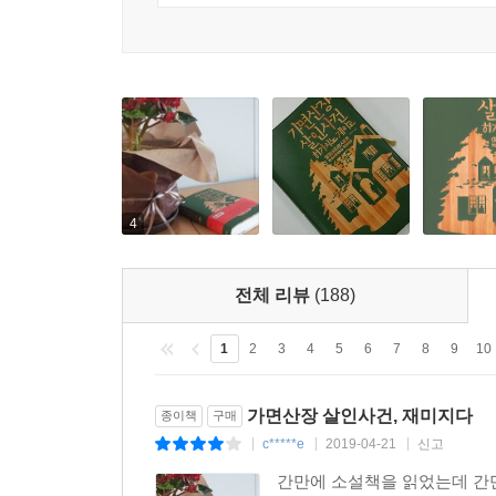
4
전체 리뷰
(188)
1
2
3
4
5
6
7
8
9
10
가면산장 살인사건, 재미지다
종이책
구매
c*****e
2019-04-21
신고
|
|
|