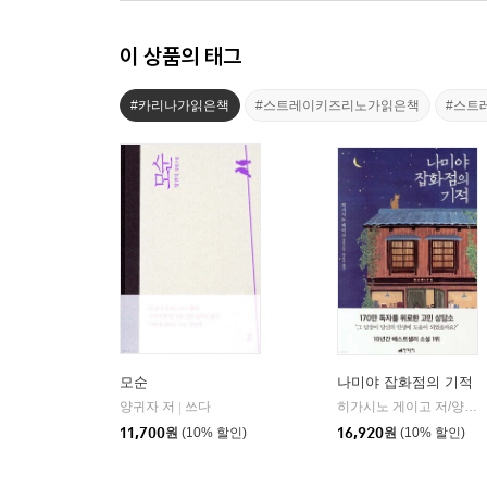
이 상품의 태그
#카리나가읽은책
#스트레이키즈리노가읽은책
#스트
모순
나미야 잡화점의 기적
양귀자 저
쓰다
히가시노 게이고 저/양윤옥 역
|
11,700
원
(10% 할인)
16,920
원
(10% 할인)