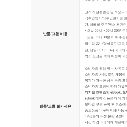
중고상품의 경우 출고 완료일
모바일 쿠폰의 경우 유효기간(
고객의 단순변심 및 착오구
직수입양서/직수입일서중 일
단, 아래의 주문/취소 조건인
오늘 00시 ~ 06시 30분 
반품/교환 비용
오늘 06시 30분 이후 주문
직수입 음반/영상물/기프트 
단, 당일 00시~13시 사이
박스 포장은 택배 배송이 가
소비자의 책임 있는 사유로 
소비자의 사용, 포장 개봉에 
복제가 가능한 상품 등의 포장을 
소비자의 요청에 따라 개별
디지털 컨텐츠인 eBook, 
eBook 대여 상품은 대여 기
모바일 쿠폰 등록 후 취소/환
반품/교환 불가사유
중고상품이 구매확정(자동 
LP상품의 재생 불량 원인이 기