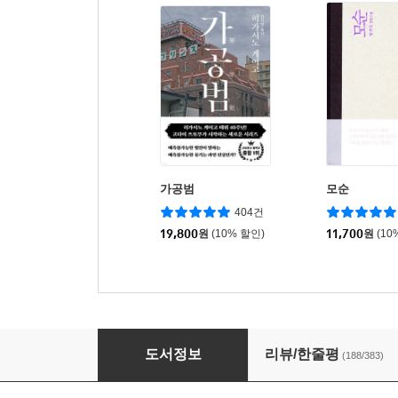
가공범
모순
404건
19,800
원
(10% 할인)
11,700
원
(10
가면산장 살인사건
도서정보
리뷰/한줄평
(188/383)