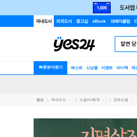
국내도서
외국도서
중고샵
eBook
크레마클럽
C
빠른분야찾기
베스트
신상품
이벤트
바이백
매
웰컴
국내도서
소설/시/희곡
장르소설