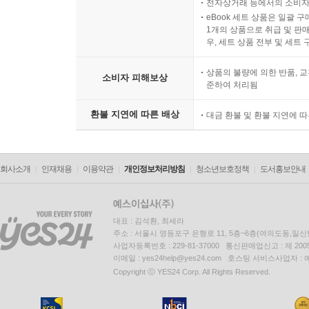
시간의 경과에 의해 재판매가
전자상거래 등에서의 소비자
eBook 세트 상품은 일괄 
1개의 상품으로 취급 및 판매
우, 세트 상품 전부 및 세트
상품의 불량에 의한 반품, 교
소비자 피해보상
준하여 처리됨
환불 지연에 따른 배상
대금 환불 및 환불 지연에 
회사소개
인재채용
이용약관
개인정보처리방침
청소년보호정책
도서홍보안내
대표 : 김석환, 최세라
주소 : 서울시 영등포구 은행로 11, 5층~6층(여의도동,일신
사업자등록번호 : 229-81-37000 통신판매업신고 : 제 200
이메일 : yes24help@yes24.com 호스팅 서비스사업자 :
Copyright ⓒ YES24 Corp. All Rights Reserved.