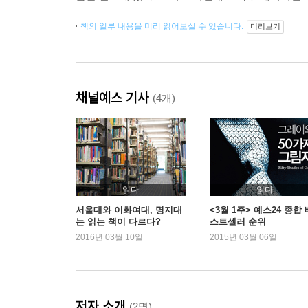
책의 일부 내용을 미리 읽어보실 수 있습니다.
미리보기
채널예스 기사
(4개)
읽다
읽다
서울대와 이화여대, 명지대
<3월 1주> 예스24 종합 
는 읽는 책이 다르다?
스트셀러 순위
2016년 03월 10일
2015년 03월 06일
저자 소개
(2명)