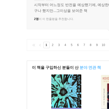
종이책
구매
시작부터 어느정도 반전을 예상했기에, 예상
구나 했지만...그이상을 보여준 책
2명
이 이 한줄평을 추천합니다.
1
2
3
4
5
6
7
8
9
10
이 책을 구입하신 분들이 산
분야 연관 책