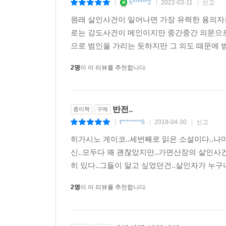
가면산장 살인사건
종이책
구매
h******2
2022-03-11
신고
|
|
|
원래 살인사건이 일어나면 가장 유력한 용의자는
로는 강도사건이 메인이지만 중간중간 의문으로
으로 범인을 가리는 듯하지만 그 의도 때문에 범
2명
이 이 리뷰를 추천합니다.
반전..
종이책
구매
t********6
2018-04-30
신고
|
|
|
히가시노 게이코..세번째로 읽은 소설이다..나미
신..모두다 꽤 괜찮았지만..가면산장의 살인사건
히 있다..그들이 알고 싶었던건..살인자가 누구냐
2명
이 이 리뷰를 추천합니다.