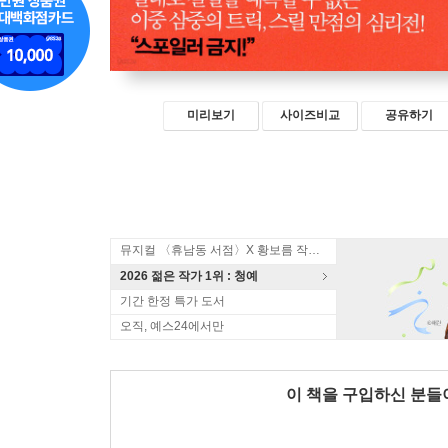
미리보기
사이즈비교
공유하기
뮤지컬 〈휴남동 서점〉X 황보름 작가 북토크
2026 젊은 작가 1위 : 청예
기간 한정 특가 도서
오직, 예스24에서만
이 책을 구입하신 분