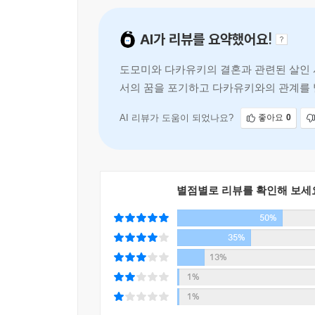
함정을 파 놓은 채 미소를 띠며 독자가 걸려들기를 
이러한 소설적 기법은 소위 ‘서술 트릭’이라고 하
AI가 리뷰를 요약했어요!
자신이 범인임을 감추기 위해 장치하는 트릭임에
오인하도록 만듦으로써 독자가 그 사실을 깨달았을 
도모미와 다카유키의 결혼과 관련된 살인 
즉, 작가는 독자를 속이기 위해 고의로 오해할 만
서의 꿈을 포기하고 다카유키와의 관계를 
거짓말이나 트릭을 찾아내기에 급급한 독자는 결
사 크리스티의 고전 소설을 연상시키며,
부자연스럽거나 허술하다고 생각했던 설정이나 사건
사실을 깨닫게 되는 것이다.
AI 리뷰가 도움이 되었나요?
좋아요
0
탁월한 스토리텔러인 히가시노 게이고는 이번 『가
정보를 간간히 흘리며 독자와의 아슬아슬한 두뇌 
끌고 간다.
작가와의 치열한 두뇌 싸움 끝에 클라이맥스까지 쫓
별점별로 리뷰를 확인해 보세
50%
35%
13%
1%
1%