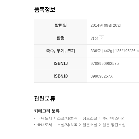
품목정보
발행일
2014년 09월 26일
판형
양장
쪽수, 무게, 크기
336쪽 | 442g | 135*195*26
ISBN13
9788990982575
ISBN10
899098257X
관련분류
카테고리 분류
국내도서
소설/시/희곡
장르소설
추리/미스터리
국내도서
소설/시/희곡
일본소설
일본 장편소설