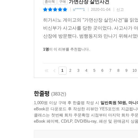
가면산장 살인사건
종이책
구매
u*****1
2020-01-04
신고
|
|
|
히가시노 게이고의 "가면산장 살인사건"을 읽었
비신부가 사고사를 당한 곳이었다. 사고사가 
산장에 방문했다. 범행동지와 만나기 위해서였다
1명
이 이 리뷰를 추천합니다.
1
2
3
4
5
6
7
8
9
10
한줄평
(383건)
1,000원 이상 구매 후 한줄평 작성 시
일반회원 50원, 마니
eBook은 다운로드 후 작성한 리뷰만 YES포인트 지급됩니
클래스는 첫번째 회차 주문확정 시점부터 마지막 회차 주문
eBook 페이백, CD/LP, DVD/Blu-ray, 패션 및 판매금