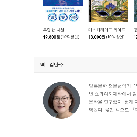
투명한 나선
매스커레이드 라이프
19,800
원
(10% 할인)
18,000
원
(10% 할인)
1
역 :
김난주
일본문학 전문번역가. 1
년 쇼와여자대학에서 일
문학을 연구했다. 현재 
역했다. 옮긴 책으로 『