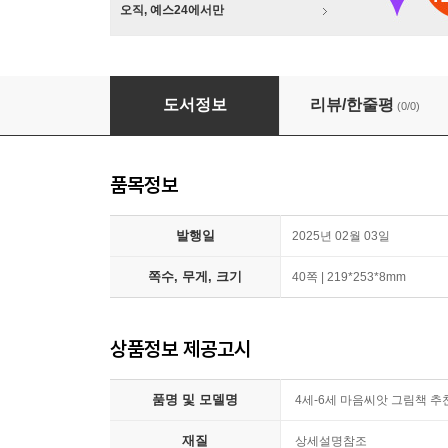
오직, 예스24에서만
4세-6세 마음씨앗 그림책 추천도서 5권 세
도서정보
리뷰/한줄평
(0/0)
품목정보
발행일
2025년 02월 03일
쪽수, 무게, 크기
40쪽 | 219*253*8mm
상품정보 제공고시
품명 및 모델명
4세-6세 마음씨앗 그림책
재질
상세설명참조