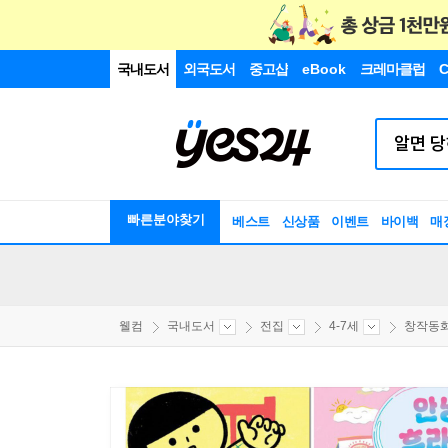
국내도서
외국도서
중고샵
eBook
크레마클럽
C
빠른분야찾기
베스트
신상품
이벤트
바이백
매
웰컴
국내도서
전집
4-7세
창작동