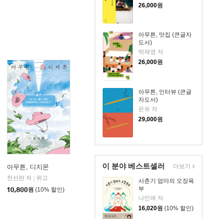
26,000
원
아무튼, 맛집 (큰글자
도서)
박재영 저
26,000
원
아무튼, 인터뷰 (큰글
자도서)
은유 저
29,000
원
이 분야 베스트셀러
더보기
아무튼, 디지몬
천선란 저
위고
|
사춘기 엄마의 오장육
부
10,800
원
(10% 할인)
나민애 저
16,020
원
(10% 할인)