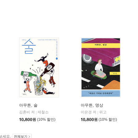
아무튼, 술
아무튼, 명상
김혼비 저
제철소
이은경 저
위고
|
|
10,800
원
(10% 할인)
10,800
원
(10% 할인)
보세요.
전체보기