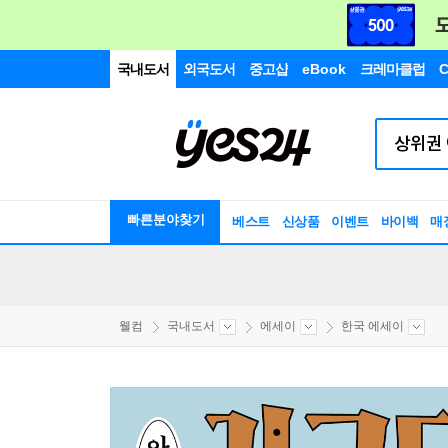
국내도서
외국도서
중고샵
eBook
크레마클럽
C
빠른분야찾기
베스트
신상품
이벤트
바이백
매
웰컴
국내도서
에세이
한국 에세이