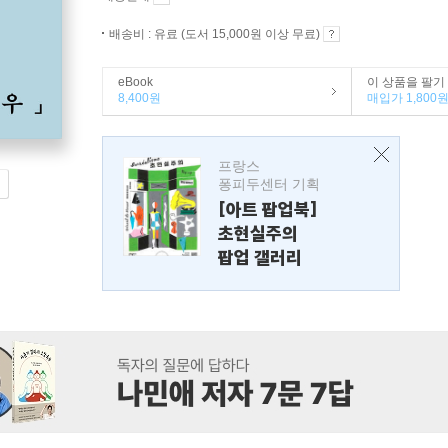
배송비 : 유료 (도서 15,000원 이상 무료)
eBook
이 상품을 팔기
8,400원
매입가 1,800
프랑스
퐁피두센터 기획
[아트 팝업북]
초현실주의
팝업 갤러리