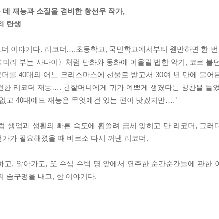
는 데 재능과 소질을 겸비한 황선우 작가,
의 탄생
더 이야기다. 리코더….초등학교, 국민학교에서부터 웬만하면 한 번은
피리 부는 사나이〉처럼 만화와 동화에 어울릴 법한 악기, 코로 불던
코더를 40대의 어느 크리스마스에 선물로 받고서 30여 년 만에 불어
견한 리코더 재능…. 친할머니에게 귀가 예쁘게 생겼다는 칭찬을 들었
 없고 40대에도 재능은 무엇에건 있는 편이 낫겠지만….”
 생업과 생활의 빠른 속도에 휩쓸려 금세 잊히고 만 리코더, 그러
언가가 필요해졌을 때 비로소 다시 꺼낸 리코더.
고, 알아가고, 또 수십 수백 명 앞에서 연주한 순간순간들에 관한 
 숨구멍을 내고, 한 이야기다.