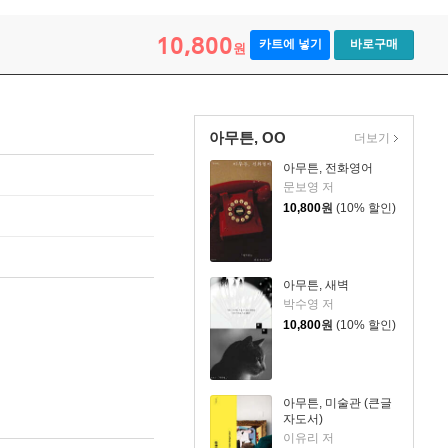
10,800
카트에 넣기
바로구매
원
아무튼, OO
더보기
아무튼, 전화영어
문보영 저
10,800
원
(10% 할인)
아무튼, 새벽
박수영 저
10,800
원
(10% 할인)
아무튼, 미술관 (큰글
자도서)
이유리 저