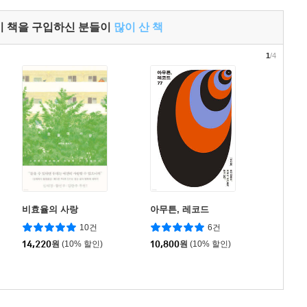
이 책을 구입하신 분들이
많이 산 책
1
/4
비효율의 사랑
아무튼, 레코드
10건
6건
14,220
원
(10% 할인)
10,800
원
(10% 할인)