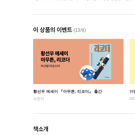
이 상품의 이벤트
(13개)
황선우 에세이 『아무튼, 리코더』 출간
이
소진시
20
책소개