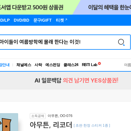
D/LP
DVD/BD
문구
/GIFT
티켓
독서유형검사
RBTI Lab
장안내
채널예스
사락
예스펀딩
클래스24
독서유형검사
여
AI 일문백답
의견 남기면 YES상품권!
아무튼, OO-076
소득공제
아무튼, 리코더
[ 초판 한정 스티커 1종 ]