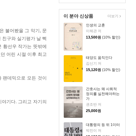
이 분야 신상품
더보기
인생의 교훈
 불어봤을 그 악기, 문
이해관 저
13,500
원
(10% 할인)
 친구와 실기평가 날 삑
본 황선우 작가는 뜻밖에
던 어린 시절 이후 최고
태양도 움직인다
김신기 저
15,120
원
(10% 할인)
다 팬데믹으로 모든 것이
간호사는 왜 사회적
정의를 실천해야하는
가
이야기다. 그리고 자기의
권조반 저
25,000
원
대통령의 등 뒤 1미터
박진이 저