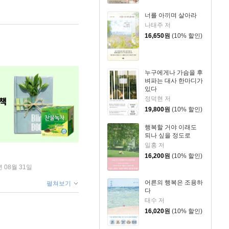
너를 아끼며 살아라
나태주 저
16,650
원
(10% 할인)
누구에게나 가슴을 후
벼파는 대사 한마디가
있다
정덕현 저
19,800
원
(10% 할인)
행복할 거야 이래도
되나 싶을 정도로
일홍 저
16,200
원
(10% 할인)
년 08월 31일
어른의 행복은 조용하
펼쳐보기
다
태수 저
16,020
원
(10% 할인)