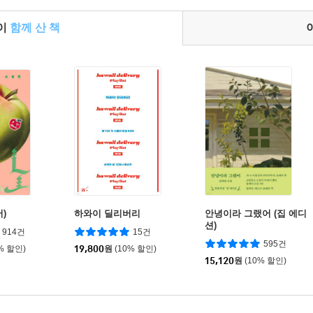
들이
함께 산 책
)
하와이 딜리버리
안녕이라 그랬어 (집 에디
션)
914건
15건
595건
% 할인)
19,800
원
(10% 할인)
15,120
원
(10% 할인)