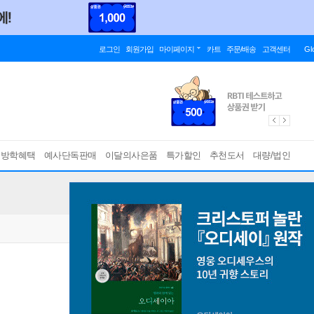
로그인
회원가입
마이페이지
카트
주문/배송
고객센터
Gl
름방학혜택
예사단독판매
이달의사은품
특가할인
추천도서
대량/법인