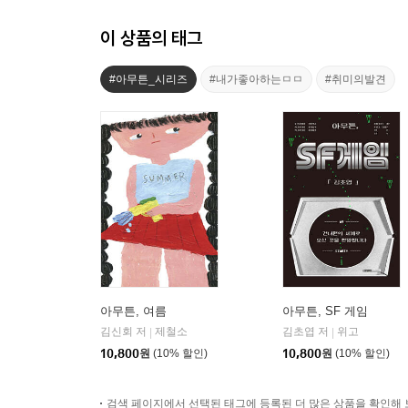
이 상품의 태그
#아무튼_시리즈
#내가좋아하는ㅁㅁ
#취미의발견
아무튼, 여름
아무튼, SF 게임
김신회 저
제철소
김초엽 저
위고
|
|
10,800
원
(10% 할인)
10,800
원
(10% 할인)
검색 페이지에서 선택된 태그에 등록된 더 많은 상품을 확인해 