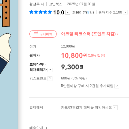
황선우
저
코난북스
2025년 07월 01일
10.0
회원리뷰(
9
건)
판매지수 2,100
아크릴 티코스터 (포인트 차감)
구매혜택
정가
12,000원
10,800
원
판매가
(10% 할인)
크레마머니
9,300
원
최대혜택가
YES포인트
600원 (5% 적립)
5만원이상 구매 시 2천원 추가적립
결제혜택
카드/간편결제 혜택을 확인하세요
배송안내