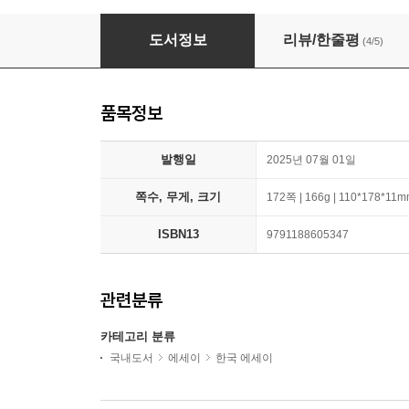
아무튼, 리코더
도서정보
리뷰/한줄평
(4/5)
품목정보
발행일
2025년 07월 01일
쪽수, 무게, 크기
172쪽 | 166g | 110*178*11
ISBN13
9791188605347
관련분류
카테고리 분류
국내도서
에세이
한국 에세이