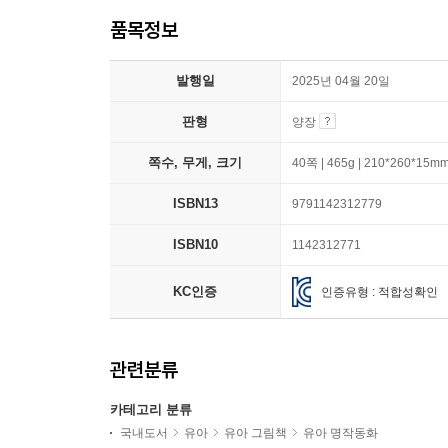
품목정보
발행일
2025년 04월 20일
판형
양장
쪽수, 무게, 크기
40쪽 | 465g | 210*260*15m
ISBN13
9791142312779
ISBN10
1142312771
KC인증
인증유형 : 적합성확인
관련분류
카테고리 분류
국내도서
유아
유아 그림책
유아 명작동화