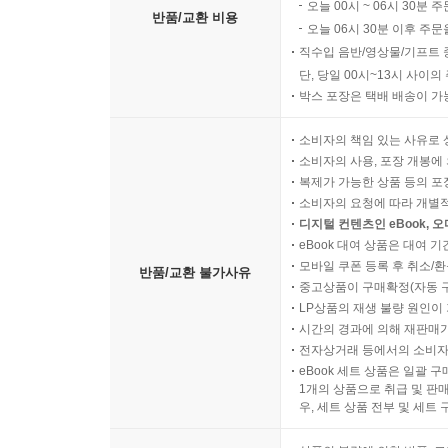
오늘 00시 ~ 06시 30분 
반품/교환 비용
오늘 06시 30분 이후 주문
직수입 음반/영상물/기프트 
단, 당일 00시~13시 사이
박스 포장은 택배 배송이 가
소비자의 책임 있는 사유로 
소비자의 사용, 포장 개봉에 
복제가 가능한 상품 등의 포장을 
소비자의 요청에 따라 개별
디지털 컨텐츠인 eBook, 
eBook 대여 상품은 대여 기
모바일 쿠폰 등록 후 취소/환
반품/교환 불가사유
중고상품이 구매확정(자동 
LP상품의 재생 불량 원인이 기
시간의 경과에 의해 재판매가
전자상거래 등에서의 소비자
eBook 세트 상품은 일괄 
1개의 상품으로 취급 및 판매
우, 세트 상품 전부 및 세트