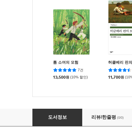
톰 소여의 모험
허클베리 핀의
7건
13,500
원
(10% 할인)
11,700
원
(10
허클베리 핀의 모험
도서정보
리뷰/한줄평
(0/0)