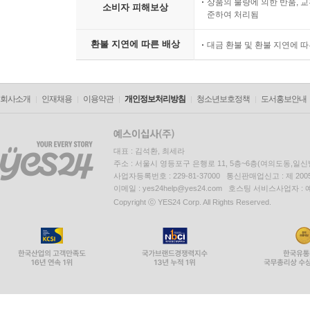
상품의 불량에 의한 반품, 교
소비자 피해보상
준하여 처리됨
환불 지연에 따른 배상
대금 환불 및 환불 지연에 
회사소개
인재채용
이용약관
개인정보처리방침
청소년보호정책
도서홍보안내
대표 : 김석환, 최세라
주소 : 서울시 영등포구 은행로 11, 5층~6층(여의도동,일신
사업자등록번호 : 229-81-37000 통신판매업신고 : 제 200
이메일 : yes24help@yes24.com 호스팅 서비스사업자 :
Copyright ⓒ YES24 Corp. All Rights Reserved.