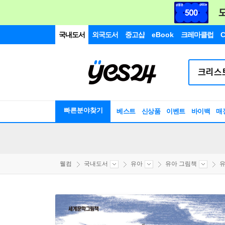
국내도서
외국도서
중고샵
eBook
크레마클럽
C
빠른분야찾기
베스트
신상품
이벤트
바이백
매
웰컴
국내도서
유아
유아 그림책
유