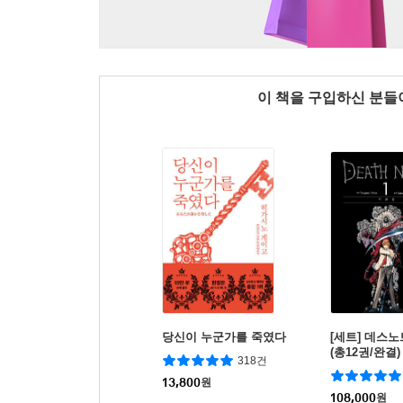
이 책을 구입하신 분
당신이 누군가를 죽였다
[세트] 데스노
(총12권/완결)
318건
13,800
원
108,000
원