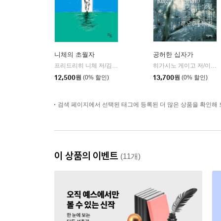
니체의 초월자
공허한 십자가
프리드리히 니체 저/김철 편역
히읏
히가시노 게이고 저/이선희 역
|
12,500
원
(0% 할인)
13,700
원
(0% 할인)
검색 페이지에서 선택된 태그에 등록된 더 많은 상품을 확인해 
이 상품의 이벤트
(11개)