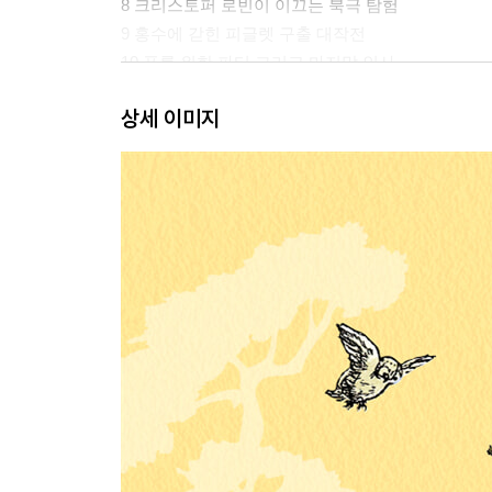
8 크리스토퍼 로빈이 이끄는 북극 탐험
9 홍수에 갇힌 피글렛 구출 대작전
10 푸를 위한 파티 그리고 마지막 인사
상세 이미지
2권 푸 모퉁이에 있는 집
반문
1 이요르의 집이 사라지다
2 티거의 아침밥을 찾아서
3 피글렛이 다시 헤팔럼을 만날 뻔한 날
4 티거는 나무를 타지 않는다는 사실
5 크리스토퍼 로빈이 아침마다 하는 일
6 푸, 새로운 놀이를 만들다
7 통통 튀지 않는 티거 만들기 대작전
8 용맹한 피글렛, 아주 멋진 일을 해내다
9 이요르가 찾아준 아울의 새집
10 푸, 이제는 우리 모두 어른이 되어야 해