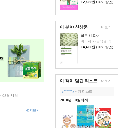
12,600
원
(10% 할인)
이 분야 신상품
더보기
암호 해독자
마이자 저/김택규 역
14,400
원
(10% 할인)
이 책이 담긴
리스트
더보기
s******a
님의 리스트
년 08월 31일
2010년 10월의책
펼쳐보기