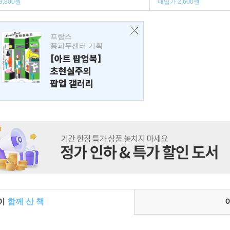
9,800원
매입가 2,600원
프랑스
퐁피두센터 기획
[아트 팝업북]
초현실주의
팝업 갤러리
들이
함께 산 책