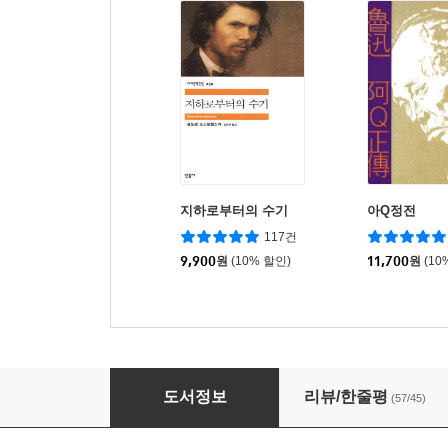
지하로부터의 수기
아Q정전
117건
9,900
원
(10% 할인)
11,700
원
(10
발자크와 바느질하는 중국소녀
도서정보
리뷰/한줄평
(57/45)