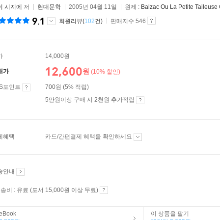
이 시지에
저
현대문학
2005년 04월 11일
원제 :
Balzac Ou La Petite Taileuse
9.1
회원리뷰(
102
건)
판매지수 546
가
14,000원
12,600
원
매가
(10% 할인)
ES포인트
700원 (5% 적립)
5만원이상 구매 시 2천원 추가적립
제혜택
카드/간편결제 혜택을 확인하세요
송안내
송비 : 유료 (도서 15,000원 이상 무료)
eBook
이 상품을 팔기