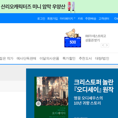
로그인
회원가입
마이페이지
카트
주문/배송
고객센터
Gl
젊은 작가
예사단독판매
이달의사은품
특가할인
추천도서
대량/법인