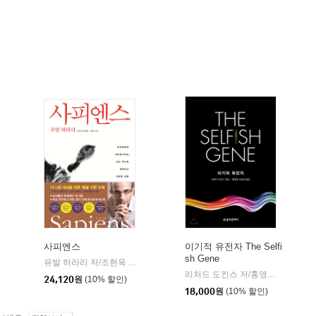
사피엔스
이기적 유전자 The Selfi
sh Gene
유발 하라리 저/조현욱 역/이태수 감수
김영사
|
리처드 도킨스 저/홍영남,이상임 공역
24,120
원
(10% 할인)
18,000
원
(10% 할인)