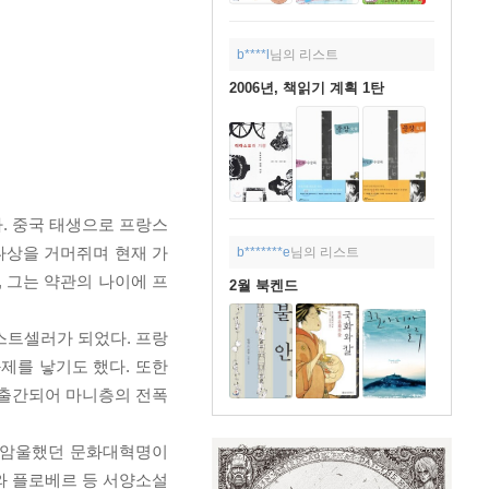
b****l
님의 리스트
2006년, 책읽기 계획 1탄
. 중국 태생으로 프랑스
미나상을 거머쥐며 현재 가
b*******e
님의 리스트
 그는 약관의 나이에 프
2월 북켄드
스트셀러가 되었다. 프랑
제를 낳기도 했다. 또한
 출간되어 마니층의 전폭
서 암울했던 문화대혁명이
와 플로베르 등 서양소설