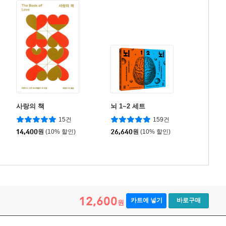
사랑의 책
뇌 1~2 세트
15건
159건
14,400
원
(10% 할인)
26,640
원
(10% 할인)
12,600
카트에 넣기
바로구매
원