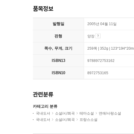
품목정보
발행일
2005년 04월 11일
판형
양장
쪽수, 무게, 크기
259쪽 | 352g | 123*194*20
ISBN13
9788972753162
ISBN10
8972753165
관련분류
카테고리 분류
국내도서
소설/시/희곡
테마소설
연애/사랑소설
국내도서
소설/시/희곡
프랑스소설