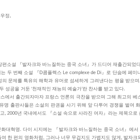
우정,
째 장편소설 『발자크와 바느질하는 중국 소녀』가 드디어 재출간되었다
두 번째 소설 『D콤플렉스 Le complexe de Di』로 단숨에 페
성의 문제를 특유의 해학과 유머로 섬세하게 그려낸다는 평을 받으며,
두 성공을 거둔 ‘천재적인 재능의 예술가’란 찬사를 받고 있다.
랑스에서 출간되자마자 프랑스 언론의 극찬을 받으며 그해 최고의 베
유명 출판사들은 소설의 판권을 사기 위해 앞 다투어 경쟁을 벌여 화
고, 2000년 국내에서도 『소설 속으로 사라진 여자』라는 제목으로
된 문화대혁명. 다이 시지에는 『발자크와 바느질하는 중국 소녀』에
여 한 편의 영화처럼, 그러나 너무 무겁지도 가볍지도 않게, 발자크