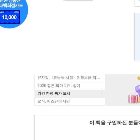
뮤지컬 〈휴남동 서점〉X 황보름 작가 북토크
2026 젊은 작가 1위 : 청예
기간 한정 특가 도서
오직, 예스24에서만
이 책을 구입하신 분