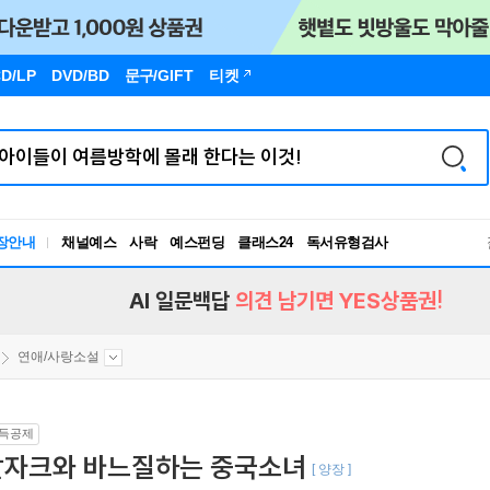
D/LP
DVD/BD
문구
/GIFT
티켓
장안내
채널예스
사락
예스펀딩
클래스24
독서유형검사
RBTI Lab
독서유형검사
AI 일문백답
의견 남기면 YES상품권!
연애/사랑소설
득공제
발자크와 바느질하는 중국소녀
[ 양장 ]