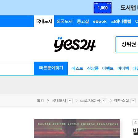
국내도서
외국도서
중고샵
eBook
크레마클럽
C
빠른분야찾기
베스트
신상품
이벤트
바이백
매
웰컴
국내도서
소설/시/희곡
테마소설
소