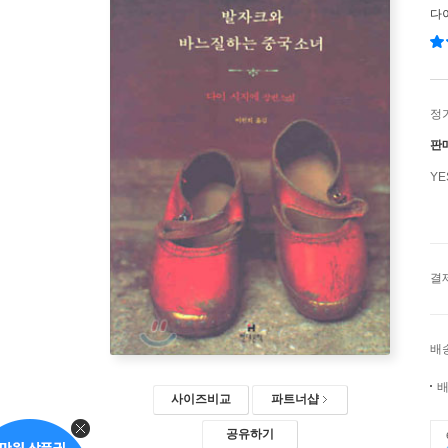
다
정
판
Y
결
배
배
사이즈비교
파트너샵
공유하기