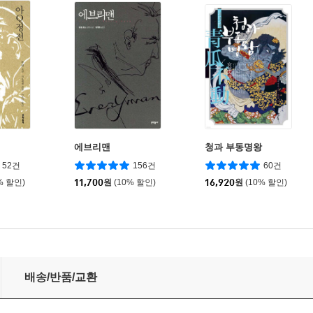
에브리맨
청과 부동명왕
52건
156건
60건
% 할인)
11,700
원
(10% 할인)
16,920
원
(10% 할인)
배송/반품/교환