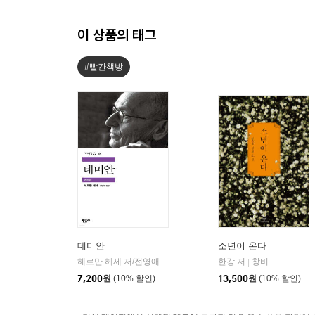
이 상품의 태그
#빨간책방
데미안
소년이 온다
헤르만 헤세 저/전영애 역
민음사
한강 저
창비
|
|
7,200
원
(10% 할인)
13,500
원
(10% 할인)