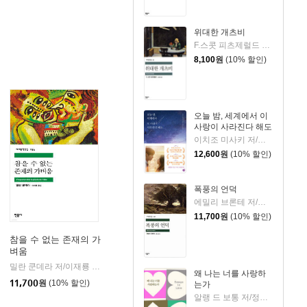
위대한 개츠비
F.스콧 피츠제럴드 저/김욱동 역
8,100
원
(10% 할인)
오늘 밤, 세계에서 이
사랑이 사라진다 해도
이치조 미사키 저/권영주 역
12,600
원
(10% 할인)
폭풍의 언덕
에밀리 브론테 저/김종길 역
11,700
원
(10% 할인)
참을 수 없는 존재의 가
벼움
을유문화사
밀란 쿤데라 저/이재룡 역
민음사
|
|
왜 나는 너를 사랑하
11,700
원
(10% 할인)
는가
알랭 드 보통 저/정영목 역