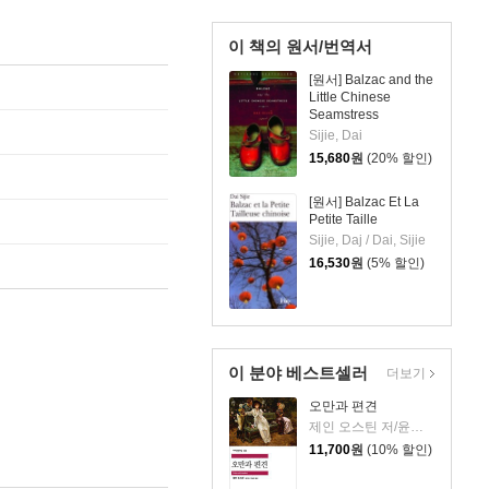
이 책의 원서/번역서
[원서] Balzac and the
Little Chinese
Seamstress
Sijie, Dai
15,680
원
(20% 할인)
[원서] Balzac Et La
Petite Taille
Sijie, Daj / Dai, Sijie
16,530
원
(5% 할인)
이 분야 베스트셀러
더보기
오만과 편견
제인 오스틴 저/윤지관,전승희 공역
11,700
원
(10% 할인)