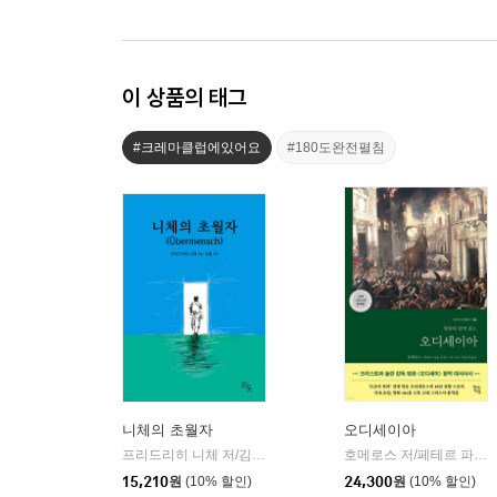
이 상품의 태그
#크레마클럽에있어요
#180도완전펼침
니체의 초월자
오디세이아
프리드리히 니체 저/김철 편역
히읏
호메로스 저/페테르 파울 루벤스 그림/박문재 역
|
15,210
원
(10% 할인)
24,300
원
(10% 할인)