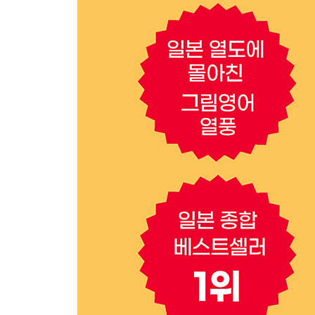
‘정도·상태’ 관련 유의어
‘성격·태도’ 관련 유의어
‘감각’ 관련 유의어
‘시간·변화’ 관련 유의어
4-3 한 단계 수준 높은 표현으로 바꿔 말하는 법을
지겨운 very 대신 쓸 수 있는 표현들 ①
지겨운 very 대신 쓸 수 있는 표현들 ②
강조 형용사의 쓰임새 구분
강조 부사의 쓰임새 구분
PART 5. 세트로 외우는 ‘반의어’
5-1반의어로 단숨에 어휘력 향상!
‘사람·입장’에 관한 반의어
‘상태·성질’에 관한 반의어
‘행동·동작’에 관한 반의어