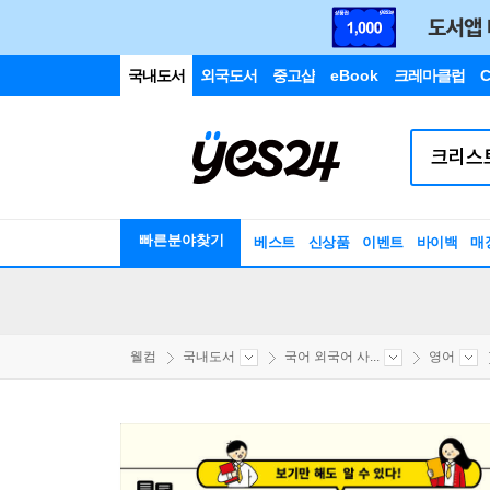
국내도서
외국도서
중고샵
eBook
크레마클럽
C
빠른분야찾기
베스트
신상품
이벤트
바이백
매
웰컴
국내도서
국어 외국어 사...
영어