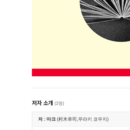
저자 소개
(2명)
저 :
마크
(村木幸司,무라키 코우지)