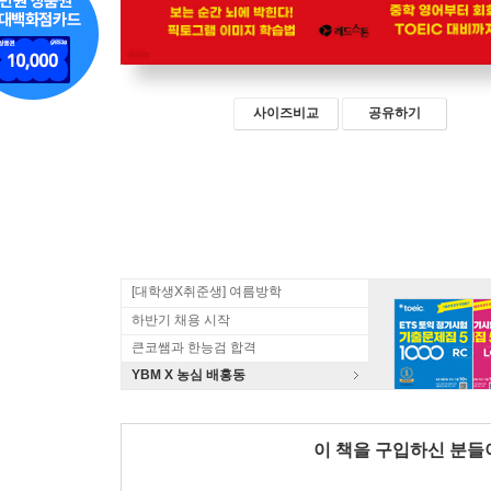
사이즈비교
공유하기
[대학생X취준생] 여름방학
하반기 채용 시작
큰코쌤과 한능검 합격
YBM X 농심 배홍동
이 책을 구입하신 분