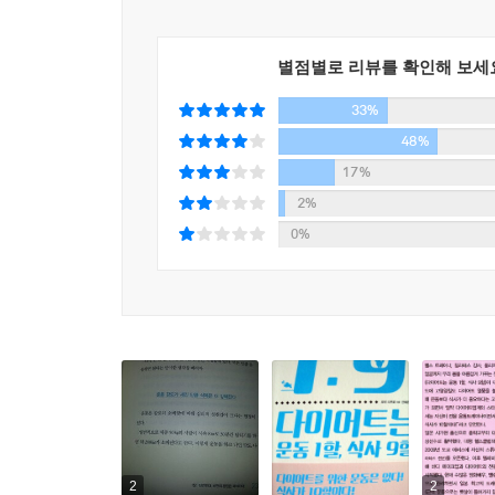
비만의 원인이 식습관인데 운동에 매달린다?
다이어트에 성공할 수 있다고 말한다. 기적의 다이
별점별로 리뷰를 확인해 보세
4. 최고의 다이어트 운동은 워킹과 물구나무서기
■ 추천글
공짜로 할 수 있는 워킹
33%
물구나무서기는 노화 방지와 장수에 효과적이다
건강하게 살을 빼는 올바른 다이어트법
48%
17%
5. 스트레스가 쌓이면 폭식하는 이유
30분 러닝으로 소비하는 에너지는 겨우 200Kcal
2%
정크 푸드는 사지도, 보관하지도 말자!
많이 했으니까 좀 먹어도 괜찮아’라는 보상심리
0%
일상생활에서 폭식을 방지하는 두 가지 습관
어려워진다고 이 책은 설명한다.
또한 “근육을 늘리면 기초대사량이 높아져서 살을
6. 몸이 하는 말에 귀 기울이며 먹는다
지나지 않아 거의 영향이 없다고 지적한다. 이 책
운동으로 살을 빼려 하지 말고 정크 푸드를 끊는
에필로그 살찌지 않는 생활 습관으로 원하는 몸을 
참으면서 살을 빼려는 것이 아니라 건강한 식생활에
“이것만 하면 바로 뺄 수 있다”는 속임수 책이 아
특별부록 고영양밀도 식품으로 내 몸을 리셋한다!
생각한다.
-아사히신문 서평 중에서
저칼로리 고영양밀도 식단의 추천 레시피
2
2