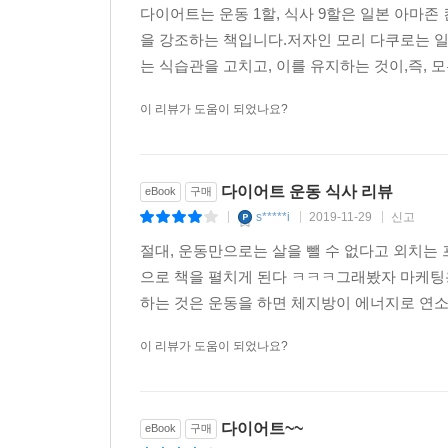
2장 살찐 당신, 이게 문제다!
다이어트는 운동 1할, 식사 9할은 일본 아마
비만의 원인이 되는 우리의 잘못된 식습관, 불
을 강조하는 책입니다.저자인 모리 다쿠로는 일
탄수화물이 우리 몸에 어떤 영향을 미치는지에 대해
는 식습관을 고치고, 이를 유지하는 것이,즉, 
경고한다. 그리고 가공식품에 첨가된 인공 감미료
이 리뷰가 도움이 되었나요?
탄산음료에 지나지 않는다. 최근 글루텐 프리 다이
3장 완결판! 고영양밀도 다이어트
다이어트 운동 식사 리뷰
eBook
구매
이 책의 핵심인 먹어도 살찌지 않는 음식을 소개
s*****i
2019-11-29
신고
고영양밀도 다이어트는 우리 몸의 신진대사에 깊이
|
|
|
방법이다. 현미, 해조류, 버섯류 등 영양밀도가
절대, 운동만으로는 살을 뺄 수 없다고 외치
마시면서 살을 빼는 방법을 소개한다. 다이어트에 가
으로 책을 펼치게 된다 ㅋㅋㅋ그래봤자 마케팅
것이다.
하는 것은 운동을 하면 체지방이 에너지로 연소되
이 리뷰가 도움이 되었나요?
4장 요요현상, 이제 그만!
효과적인 다이어트를 위해 현재의 생활에서 스트레
것이다. 스트레스는 다이어트에 치명적인 독이기 
되는 이유도 설명한다. 최고의 다이어트 운동으
다이어트~~
eBook
구매