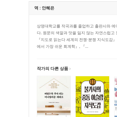
2. GI지수의 역설! 당근도 살찐다?
역 :
안혜은
절대 피해야 할 것은 정제된 당과 과당
3. 정크 푸드가 비만과 노화의 주범이다
상명대학교를 작곡과를 졸업하고 출판사와 에
현대인은 트랜스 지방산이라는 플라스틱을 먹고 있
다. 원문의 색깔과 맛을 잃지 않는 자연스럽고
가능하면 영양소를 자연의 형태로 섭취하라!
『지도로 읽는다 세계의 전쟁·분쟁 지식도감』,
에서 가장 쉬운 회계학』, 『...
4. ‘무첨가’ ‘저염’의 가공식품에 속지 마라!
시중의 초콜릿은 설탕 덩어리다
작가의 다른 상품
5. 인공 감미료는 살찔 가능성을 6배로 높인다
제로 칼로리 음료와 식품의 함정
6. 농축환원과즙에 속지 마라!
농축환원 주스는 탄산음료와 마찬가지다
7. 글루텐이 함유된 빵은 다이어트와 상극