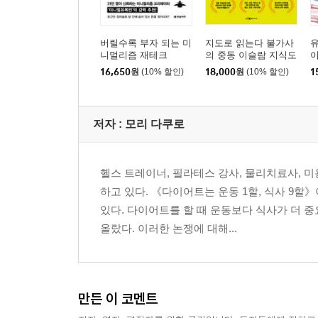
비만의 원인은 탄수화물이 아니라 밀가루?
8. 운동으로 살을 뺄 생각은 버려라!
버릴수록 부자 되는 미
지도로 읽는다 불가사
니멀리즘 재테크
의 중동 이슬람 지식도
먹기 위해 운동하고, 운동하기 위해 먹는 악순환
감
16,650
원
(10% 할인)
18,000
원
(10% 할인)
1
극단적인 소식과 운동은 우리 몸을 망친다
3개월 만에 만든 몸을 3개월 이상 유지해야
저자 : 모리 다쿠로
3장 완결판! 고영양밀도 다이어트
헬스 트레이너, 필라테스 강사, 물리치료사, 
1. 살찌지 않는 고영양밀도 식품의 비밀
하고 있다. 《다이어트는 운동 1할, 식사 9
미네랄과 비타민이 체지방을 연소시킨다
있다. 다이어트를 할 때 운동보다 식사가 더
영양밀도를 기준으로 음식을 고르는 식습관
올랐다. 이러한 논쟁에 대해...
2. 영양밀도가 높은 음식이 다이어트에 좋은 이유
마그네슘은 현미와 해조류, 콩류에 많다
만든 이 코멘트
3. 고영양밀도 식품으로 먹으면서 살을 뺀다