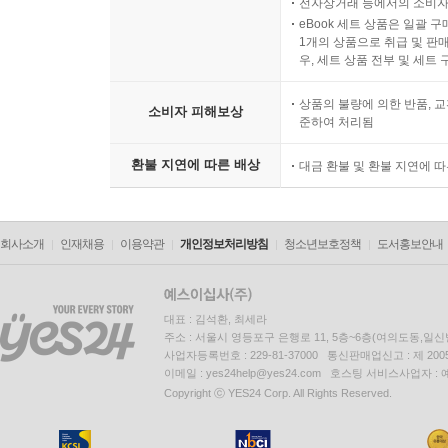
전자상거래 등에서의 소비자
eBook 세트 상품은 일괄 
1개의 상품으로 취급 및 판매
우, 세트 상품 전부 및 세트
상품의 불량에 의한 반품, 교
소비자 피해보상
준하여 처리됨
환불 지연에 따른 배상
대금 환불 및 환불 지연에 
회사소개
인재채용
이용약관
개인정보처리방침
청소년보호정책
도서홍보안내
대표 : 김석환, 최세라
주소 : 서울시 영등포구 은행로 11, 5층~6층(여의도동,일신
사업자등록번호 : 229-81-37000 통신판매업신고 : 제 200
이메일 : yes24help@yes24.com 호스팅 서비스사업자 :
Copyright ⓒ YES24 Corp. All Rights Reserved.