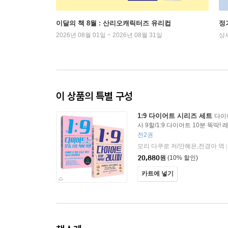
이달의 책 8월 : 산리오캐릭터즈 유리컵
정
2026년 08월 01일 ~ 2026년 08월 31일
상
이 상품의 특별 구성
1:9 다이어트 시리즈 세트
다이
사 9할/1:9 다이어트 10분 뚝딱!
전2권
모리 다쿠로 저/안혜은,전경아 역
|
20,880
원
(10% 할인)
카트에 넣기