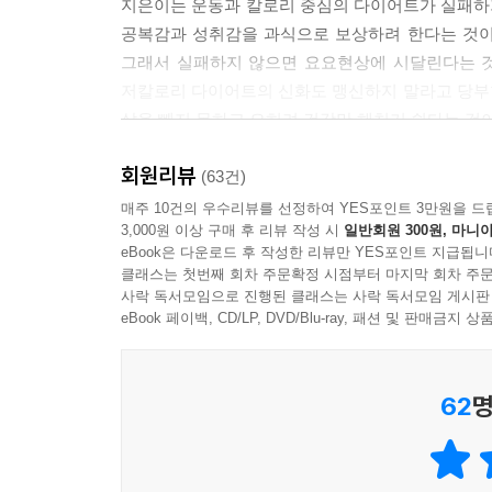
지은이는 운동과 칼로리 중심의 다이어트가 실패하기
살찌지 않으려면 어떤 안주를 먹어야 하나?
공복감과 성취감을 과식으로 보상하려 한다는 것이
그래서 실패하지 않으면 요요현상에 시달린다는 것
8. 패스팅은 해독 다이어트이다
저칼로리 다이어트의 신화도 맹신하지 말라고 당부
패스팅이 우리 몸의 독소를 해독한다
살을 빼지 못하고 오히려 건강만 해치기 쉽다는 것이
패스팅은 체지방을 연소시키는 능력을 키운다
회원리뷰
“다이어트를 위한 운동을 없다! 다이어트는 식사가 1
(63건)
지은이는 운동전문가임에도 불구하고 다이어트가 목
매주 10건의 우수리뷰를 선정하여 YES포인트 3만원을 드
4장 요요현상, 이제 그만!
3,000원 이상 구매 후 리뷰 작성 시
일반회원 300원, 마니아
식생활을 외면한 채 무턱대고 운동으로 살을 빼려 
eBook은 다운로드 후 작성한 리뷰만 YES포인트 지급됩니
“그렇게 운동을 열심히 했는데 도대체 살은 왜 안 빠
클래스는 첫번째 회차 주문확정 시점부터 마지막 회차 주문
1. 운동보다는 비만의 원인을 제거한다
“열심히 운동을 해서 살을 뺐는데, 운동을 멈추자마자
사락 독서모임으로 진행된 클래스는 사락 독서모임 게시판
섭취 칼로리를 줄이고 소비 칼로리를 늘리자!
이런 회의에 빠지면 다이어트는 십중팔구 실패한다
eBook 페이백, CD/LP, DVD/Blu-ray, 패션 및 판매금
운동 중심의 다이어트나 극단적인 식사 제한은 금물
통해 체지방을 소비하는 방법을 선호하는 사람들은 
그것이 바로 함정이다. 살이 찌는 원인은 매우 
2. 살이 빠지지 않는다면 운동을 중단하라
62
명
방법으로 접근해야 원하는 결과를 얻을 수 있다. 
근력 운동이 빼야 할 부위를 굵어지게 한다?
결과를 얻을 수 없다.
이 책은 지은이가 오랫동안 현장에서 수많은 사
3. 운동을 열심히 할수록 요요현상이 온다
효과를 노리기보다는 생활화하는 게 중요하다는 