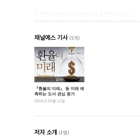
3. 근육이 늘어도 기초대사량은 높아지지 않는다
우리 몸의 기초대사량 비율은 근육 20%, 내장 80%
채널예스 기사
4. 운동하면 할수록 스트레스가 증가한다
(1개)
쓸모없는 체지방을 없애는 게 다이어트의 목적
5. 다이어트의 성공 비결은 식사 조절!
운동선수도 운동으로는 살을 못 뺀다
읽다
『환율의 미래』 등 미래 예
측하는 도서 관심 증가
2장 살찐 당신, 이게 문제다!
2016년 02월 11일
1. 탄수화물을 줄이면 살이 빠질까?
GI지수가 낮은 식품 위주로 섭취
극단적인 저탄수화물 다이어트는 위험하다
저자 소개
(1명)