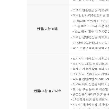
고객의 단순변심 및 착오구
직수입양서/직수입일서중 일
단, 아래의 주문/취소 조건인
오늘 00시 ~ 06시 30분 
반품/교환 비용
오늘 06시 30분 이후 주문
직수입 음반/영상물/기프트 
단, 당일 00시~13시 사이
박스 포장은 택배 배송이 가
소비자의 책임 있는 사유로 
소비자의 사용, 포장 개봉에 
복제가 가능한 상품 등의 포장을 
소비자의 요청에 따라 개별
디지털 컨텐츠인 eBook, 
eBook 대여 상품은 대여 기
모바일 쿠폰 등록 후 취소/환
반품/교환 불가사유
중고상품이 구매확정(자동 
LP상품의 재생 불량 원인이 기
시간의 경과에 의해 재판매가