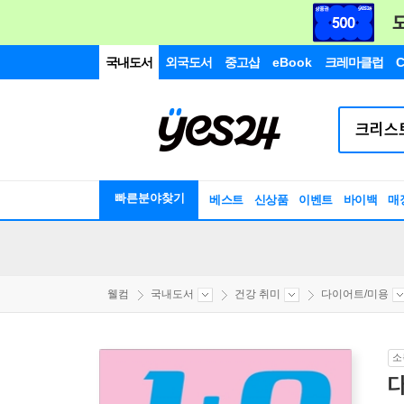
국내도서
외국도서
중고샵
eBook
크레마클럽
C
빠른분야찾기
베스트
신상품
이벤트
바이백
매
웰컴
국내도서
건강 취미
다이어트/미용
소
다