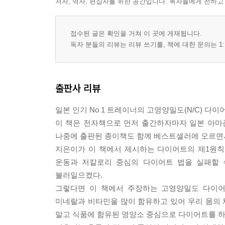
저자, 역자, 편집자를 위한 공간입니다. 독자들에게 전하고
샐러드를 먹을 때는 녹황색 채소가 필수
콩류, 해조류, 버섯류 등이 고영양밀도 식품
접수된 글은 확인을 거쳐 이 곳에 게재됩니다.
독자 분들의 리뷰는 리뷰 쓰기를, 책에 대한 문의는 1:
4. 다이어트에 좋은 지방과 나쁜 지방
현대인에게 위험한 것은 오메가-6의 과다 섭취
다이어트 호르몬 ‘렙틴’의 분비를 돕는 오메가-3
출판사 리뷰
5. 다이어트 성공은 장내 환경이 결정한다!
일본 인기 No 1 트레이너의 고영양밀도(N/C) 다이
현미는 수용성 식이섬유가 많은 해조류와 함께 먹
이 책은 전자책으로 먼저 출간하자마자 일본 아마존
장누수증후군의 예방에는 식이섬유와 오메가-3가 
나중에 출판된 종이책도 함께 베스트셀러에 오르면서
지은이가 이 책에서 제시하는 다이어트의 제1원칙
6. 비싼 음식을 맛있게 적게 먹어라!
운동과 저칼로리 중심의 다이어트 법을 실패할
저렴한 가공식품에는 식품 첨가물만 듬뿍!
불러일으켰다.
식품을 구입할 때 3배 비싼 것을 사라!
그렇다면 이 책에서 주장하는 고영양밀도 다이어
식재료의 원형을 유지한 음식은 살찌지 않는다
미네랄과 비타민을 많이 함유하고 있어 우리 몸의
말고 식품에 함유된 영양소 중심으로 다이어트를 하
7. 다이어트에 좋은 알코올 즐기기