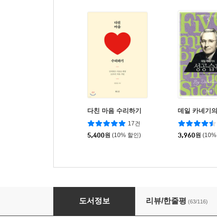
다친 마음 수리하기
데일 카네기의
17건
5,400
원
(10% 할인)
3,960
원
(10%
다이어트는 운동1할, 식사 9할
도서정보
리뷰/한줄평
(63/116)