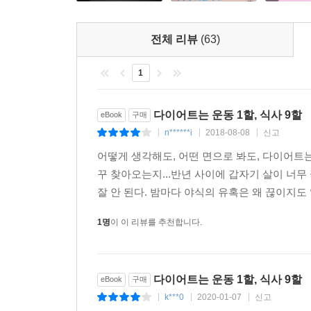
■ 책의 특징 및 내용
전체 리뷰
(63)
먹으면서 살을 빼는 고영양밀도 다이어트란 무엇인
이제는 비만도 질병으로 분류되어 현대인에게 다이
1
마리 토끼를 다 잡아야 한다. 예전에는 노출의 계
내내 생활 속에서 꾸준히 실천하는 사람들도 늘어나
다이어트는 운동 1할, 식사 9할
eBook
구매
누구나 방법과 강도만 다를 뿐 한 번쯤은 다이어트
n******i
2018-08-08
신고
|
|
|
있다고 할 정도다. 그런데 주위에 성공하는 사람보
어떻게 생각해도, 어떤 면으로 봐도, 다이어트는
다이어트에 실패하는 대부분의 사람들은 조급한 마
꾸 찾아오는지...반년 사이에 갑자기 살이 너무
원래 상태로 되돌아오거나 오히려 예전보다 체중이 
잘 안 된다. 밤마다 야식의 유혹은 왜 끊이지도 
1장 단언컨대, 비만의 원인은 과식이다!
1명
이 이 리뷰를 추천합니다.
사람들은 다이어트를 할 때 먼저 헬스클럽을 찾아
등이 가려운데 배를 긁는 격이다. 운동전문가인 지
다이어트는 실패하는가? 유산소운동을 열심히 해
다이어트는 운동 1할, 식사 9할
eBook
구매
그동안 우리가 잘못 알고 있던 다이어트의 상식에 대
k***0
2020-01-07
신고
|
|
|