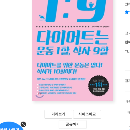
안
정
판
Y
결
배
배
미리보기
사이즈비교
공유하기