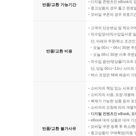
디지털 콘텐츠인 eBook의 
반품/교환 가능기간
중고상품의 경우 출고 완료일
모바일 쿠폰의 경우 유효기간(
고객의 단순변심 및 착오구
직수입양서/직수입일서중 일
단, 아래의 주문/취소 조건인
오늘 00시 ~ 06시 30분 
반품/교환 비용
오늘 06시 30분 이후 주문
직수입 음반/영상물/기프트 
단, 당일 00시~13시 사이
박스 포장은 택배 배송이 가
소비자의 책임 있는 사유로 
소비자의 사용, 포장 개봉에 
복제가 가능한 상품 등의 포장을 
소비자의 요청에 따라 개별
디지털 컨텐츠인 eBook, 
eBook 대여 상품은 대여 기
모바일 쿠폰 등록 후 취소/환
반품/교환 불가사유
중고상품이 구매확정(자동 