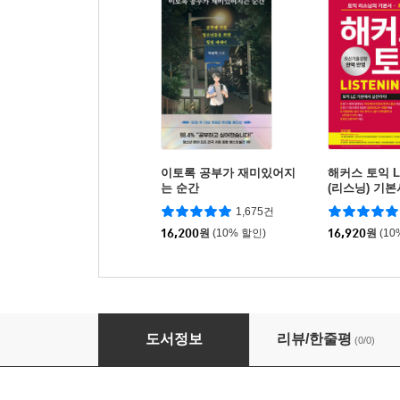
이토록 공부가 재미있어지
해커스 토익 LC 
는 순간
(리스닝) 기본
1,675건
16,200
원
(10% 할인)
16,920
원
(10
2026 공인노무사 민법전 HAND BOOK
도서정보
리뷰/한줄평
(0/0)