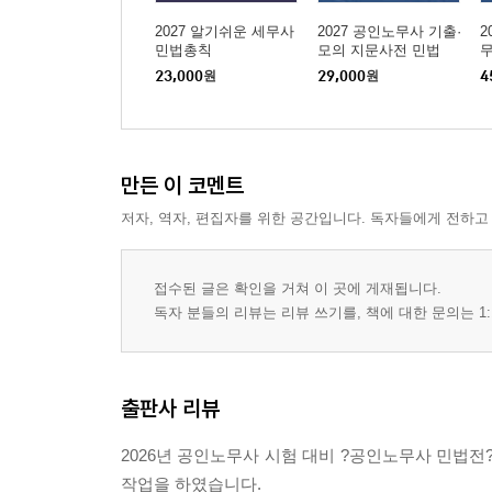
제7장 부양
제8장 삭제
2027 알기쉬운 세무사
2027 공인노무사 기출·
2
민법총칙
모의 지문사전 민법
23,000
원
29,000
원
4
PART 05 상속
제1장 상속
제2장 유언
제3장 유류분
만든 이 코멘트
저자, 역자, 편집자를 위한 공간입니다. 독자들에게 전하고
접수된 글은 확인을 거쳐 이 곳에 게재됩니다.
독자 분들의 리뷰는 리뷰 쓰기를, 책에 대한 문의는 1:
출판사 리뷰
2026년 공인노무사 시험 대비 ?공인노무사 민법전
작업을 하였습니다.