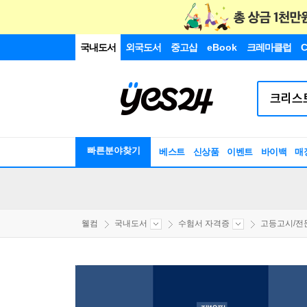
국내도서
외국도서
중고샵
eBook
크레마클럽
C
빠른분야찾기
베스트
신상품
이벤트
바이백
매
웰컴
국내도서
수험서 자격증
고등고시/전