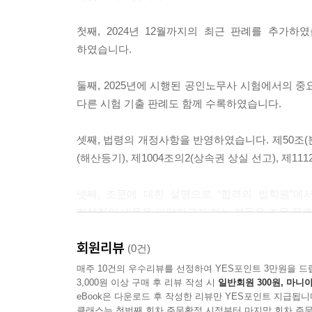
첫째, 2024년 12월까지의 최근 판례를 추가
하였습니다.
둘째, 2025년에 시행된 공인노무사 시험에서의 중
다른 시험 기출 판례도 함께 수록하였습니다.
셋째, 법령의 개정사항을 반영하였습니다. 제50조(분
(해산등기), 제1004조의2(상속권 상실 선고), 제
넷째, 조문에 대한 설명으로 “합격의 법학원”에
전체적인 내용을 파악하고자 하는 분들은 조문 무
회원리뷰
조문의 중요성은 아무리 강조해도 지나치지 않습니다
(0건)
2025년 6월 6일
매주 10건의 우수리뷰를 선정하여 YES포인트 3만원을 드
3,000원 이상 구매 후 리뷰 작성 시
일반회원 300원, 마니아
편저자 신정운 드림
eBook은 다운로드 후 작성한 리뷰만 YES포인트 지급됩니
클래스는 첫번째 회차 주문확정 시점부터 마지막 회차 주문