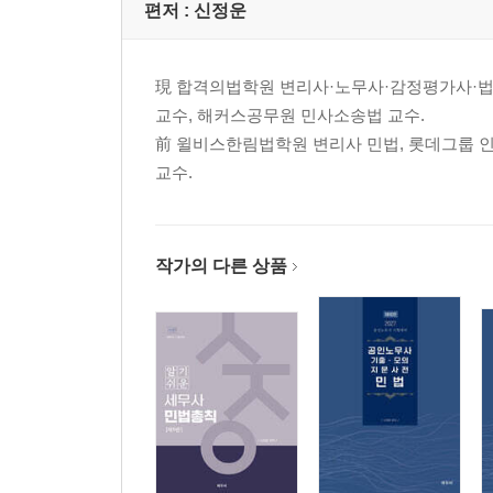
제1장 총칙
편저 :
신정운
제2장 점유권
제3장 소유권
現 합격의법학원 변리사·노무사·감정평가사·법
제4장 지상권
교수, 해커스공무원 민사소송법 교수.
제5장 지역권
前 윌비스한림법학원 변리사 민법, 롯데그룹 인
제6장 전세권
교수.
제7장 유치권
제8장 질권
제9장 저당권
작가의 다른 상품
PART 04 친족
제1장 총칙
제2장 가족의 범위와 자의 성과 본
제3장 혼인
제4장 부모와 자
제5장 후견
제6장 삭제