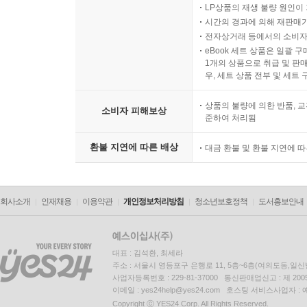
LP상품의 재생 불량 원인이 기
시간의 경과에 의해 재판매가
전자상거래 등에서의 소비자
eBook 세트 상품은 일괄 
1개의 상품으로 취급 및 판매
우, 세트 상품 전부 및 세트
상품의 불량에 의한 반품, 교
소비자 피해보상
준하여 처리됨
환불 지연에 따른 배상
대금 환불 및 환불 지연에 
회사소개
인재채용
이용약관
개인정보처리방침
청소년보호정책
도서홍보안내
대표 : 김석환, 최세라
주소 : 서울시 영등포구 은행로 11, 5층~6층(여의도동,일신
사업자등록번호 : 229-81-37000 통신판매업신고 : 제 200
이메일 : yes24help@yes24.com 호스팅 서비스사업자 :
Copyright ⓒ YES24 Corp. All Rights Reserved.