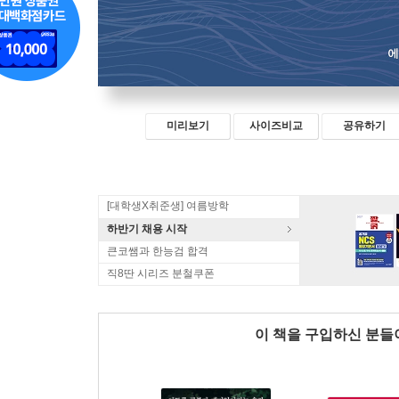
미리보기
사이즈비교
공유하기
[대학생X취준생] 여름방학
하반기 채용 시작
큰코쌤과 한능검 합격
직8딴 시리즈 분철쿠폰
이 책을 구입하신 분