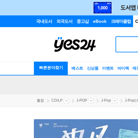
국내도서
외국도서
중고샵
eBook
크레마클럽
C
빠른분야찾기
베스트
신상품
이벤트
바이백
매
웰컴
CD/LP
J-POP
J-Pop
J-Pop(