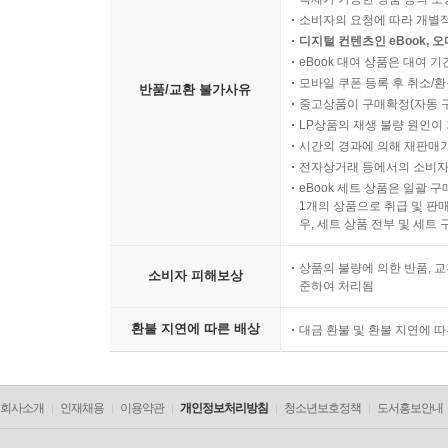
소비자의 요청에 따라 개별
디지털 컨텐츠인 eBook, 
eBook 대여 상품은 대여 기
모바일 쿠폰 등록 후 취소/환
반품/교환 불가사유
중고상품이 구매확정(자동 
LP상품의 재생 불량 원인이 기
시간의 경과에 의해 재판매가
전자상거래 등에서의 소비자
eBook 세트 상품은 일괄 
1개의 상품으로 취급 및 판매
우, 세트 상품 전부 및 세트
상품의 불량에 의한 반품, 교
소비자 피해보상
준하여 처리됨
환불 지연에 따른 배상
대금 환불 및 환불 지연에 
회사소개
인재채용
이용약관
개인정보처리방침
청소년보호정책
도서홍보안내