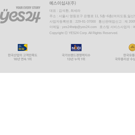
대표 : 김석환, 최세라
주소 : 서울시 영등포구 은행로 11, 5층~6층(여의도동,일신
사업자등록번호 : 229-81-37000 통신판매업신고 : 제 200
이메일 : yes24help@yes24.com 호스팅 서비스사업자 :
Copyright ⓒ YES24 Corp. All Rights Reserved.