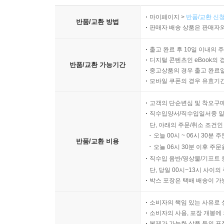
마이페이지 >
반품/교환 신청
반품/교환 방법
판매자 배송 상품은 판매자와
출고 완료 후 10일 이내의 
디지털 콘텐츠인 eBook의 
반품/교환 가능기간
중고상품의 경우 출고 완료일
모바일 쿠폰의 경우 유효기간(
고객의 단순변심 및 착오구
직수입양서/직수입일서중 일
단, 아래의 주문/취소 조건인
오늘 00시 ~ 06시 30분 
반품/교환 비용
오늘 06시 30분 이후 주문
직수입 음반/영상물/기프트 
단, 당일 00시~13시 사이
박스 포장은 택배 배송이 가
소비자의 책임 있는 사유로 
소비자의 사용, 포장 개봉에 
복제가 가능한 상품 등의 포장을 