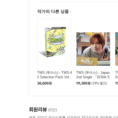
작가의 다른 상품
TWS (투어스) - TWS:4
TWS (투어스) - Japan
T
2 Selection Pack Vol.
2nd Single 「SODA S
2
2
ODA」 Solo Jacket K
O
30,000
원
19,300
원
(19% 할인)
1
YUNGMIN
A
회원리뷰
(0건)
매주 10건의 우수리뷰를 선정하여 YES포인트 3만원을 드