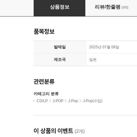
TWS (투어스) - 일본 싱글 1집 Hajimemashite [St
상품정보
리뷰/한줄평
(0/0)
품목정보
발매일
2025년 07월 08일
제조국
일본
관련분류
카테고리 분류
CD/LP
J-POP
J-Pop
J-Pop(수입)
이 상품의 이벤트
(2개)