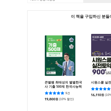
이 책을 구입하신 분
큰별쌤 최태성의 별별한국
시원스쿨 실전토
사 기출 500제 한국사능력
검정시험 기본(4,5,6급)
9건
16,110
원
(10
19,800
원
(10% 할인)