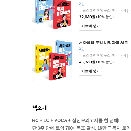
2권
시원스쿨어학연구소,최서아 저
|
32,040
원
(10% 할인)
카트에 넣기
서아쌤의 토익 비밀과외 세트
3권
시원스쿨어학연구소,최서아 저
|
45,360
원
(10% 할인)
카트에 넣기
책소개
RC + LC + VOCA + 실전모의고사를 한 권에!
단 3주 만에 토익 700+ 목표 달성, 18만 구독자 토