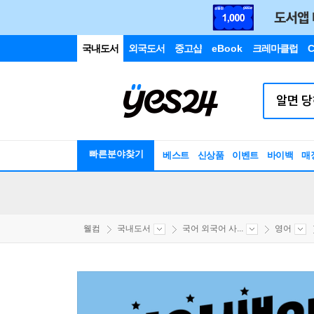
국내도서
외국도서
중고샵
eBook
크레마클럽
C
빠른분야찾기
베스트
신상품
이벤트
바이백
매
웰컴
국내도서
국어 외국어 사...
영어