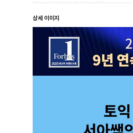
Playlist 7 외우면 3초 컷, 준동사 문제
상세 이미지
Part 6
Playlist 8 해석으로 단서 찾는 접속부사&문맥파악
Part 7
Playlist 9 점수 끌어올리는 단일지문 총정리
Playlist 10 고득점 치트키, 이중지문&삼중지문
LC
Part 1
Playlist 1 소거만 해도 답 나오는 사람사진&사물사
Part 2
Playlist 2 실수하기 쉬운 의문사 의문문
Playlist 3 은근 까다로운 일반/선택/요청&제안 의문
Playlist 4 요즘 평서문은 이렇게 연습하세요