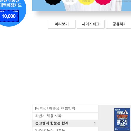
미리보기
사이즈비교
공유하기
[대학생X취준생] 여름방학
하반기 채용 시작
큰코쌤과 한능검 합격
YBM X 농심 배홍동