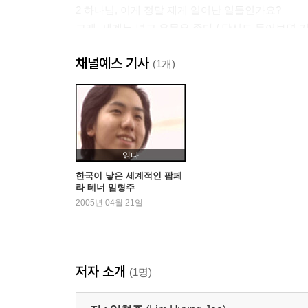
2 하나님, 이게 정말 제게 일어난 일들인가요?
그래, 세계는 넓고 우물은 좁다 / 당신도 들어보면 
고고한 클래식인가, 친숙한 팝페라인가 / 나 대신 
채널예스 기사
심사위원석에서 터져 나온 박수 / 미국의 카네기홀
(1개)
엄마가 본 형주 이야기
어차피 인생이란 홀로 가는 것, 독립심이야말로 최
진정한 아티스트가 되려면 ‘가난’과 ‘고생’마저도 
임형주가 고른 음악 2 우울할 때 들으면 기분이 상
임형주가 고른 음악 3 공부할 때 들으면 집중력이 
읽다
한국이 낳은 세계적인 팝페
라 테너 임형주
3 샐리 가든에는 은빛 비가 내린다
2005년 04월 21일
‘소니 임형주’가 아닌 ‘대한민국 임형주’ / 서서라도
든든한 나의 지원군, ‘샐가’ 식구들 / <그리워>를 
첩보 영화의 한 장면 같았던 비행기 연착 소동 / 나
엄마가 본 형주 이야기
저자 소개
(1명)
무대 뒤에서도 무대 위에서도 형주는 철저한 프로
별난 아티스트의 엄마로 산다는 게 어떤 건지 아세