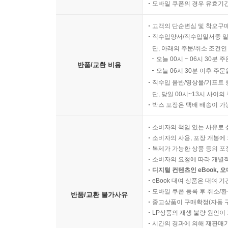
모바일 쿠폰의 경우 유효기간(
고객의 단순변심 및 착오구
직수입양서/직수입일서중 일
단, 아래의 주문/취소 조건인
오늘 00시 ~ 06시 30분 
반품/교환 비용
오늘 06시 30분 이후 주문
직수입 음반/영상물/기프트 
단, 당일 00시~13시 사이
박스 포장은 택배 배송이 가
소비자의 책임 있는 사유로 
소비자의 사용, 포장 개봉에 
복제가 가능한 상품 등의 포장을 
소비자의 요청에 따라 개별
디지털 컨텐츠인 eBook, 
eBook 대여 상품은 대여 기
모바일 쿠폰 등록 후 취소/환
반품/교환 불가사유
중고상품이 구매확정(자동 
LP상품의 재생 불량 원인이 기
시간의 경과에 의해 재판매가