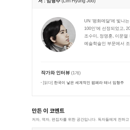
저 :
임형주
(Lim Hyung Joo)
4 내 노래는 여기서 끝나지 않으리
대중을 지향하는 21세기형 클래식, 팝페라 / 냉정과
UN ‘평화메달’에 빛나
꽃집 남자는 그 뒤에 어떻게 되었을까 / 한쪽 발은 
100인’에 선정되었고,
누구에게나 숨기고 싶은 비밀은 있다 / 1004명의 
조수미, 정명훈, 이문열
엄마가 본 형주 이야기
예술학술인 부문에서 조수
책을 삶의 지도 교사로, 영화를 인생의 안내자로
내 아들을 뛰어넘어 이제는 세계인의 아들로 살기
임형주가 고른 음악 4 크리스마스 시즌에 들으면 
작가와 인터뷰
(1개)
에필로그-스무 살, 뭐든지 새롭게 시작할 수 있는 
[읽다]
한국이 낳은 세계적인 팝페라 테너 임형주
만든 이 코멘트
저자, 역자, 편집자를 위한 공간입니다. 독자들에게 전하고