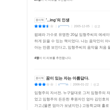
'...ing'의 인생
종이책
p*******i
2005-12-05
신고
|
|
|
팝페라 가수로 유명한 20살 임형주씨의 에세이다
하게 읽을 수 있는 책이었다. 나는 음악인이 아
아는 만큼 보인다고, 임형주씨의 음악을 처음 들었
4명
이 이 리뷰를 추천합니다.
꿈이 있는 자는 아름답다.
종이책
s*****m
2006-01-22
신고
|
|
|
임형주의 자서전. 누구말대로 그저 임형주의 
었고 임형주의 든든한 후원자인 엄마 김민호의 
가고,(물론 엄마가 보냈지만.) 고등학교때 홀로