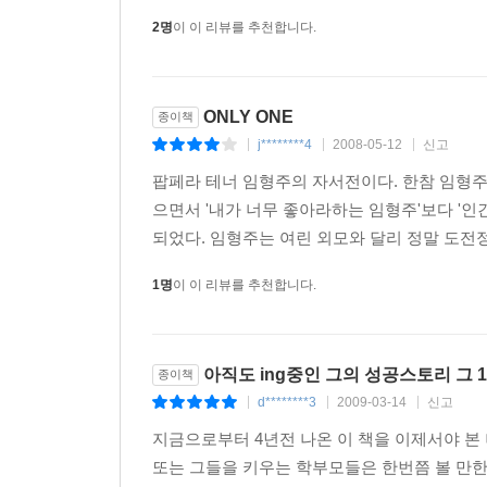
2명
이 이 리뷰를 추천합니다.
ONLY ONE
종이책
j********4
2008-05-12
신고
|
|
|
팝페라 테너 임형주의 자서전이다. 한참 임형주
으면서 '내가 너무 좋아라하는 임형주'보다 '인
되었다. 임형주는 여린 외모와 달리 정말 도전정
1명
이 이 리뷰를 추천합니다.
아직도 ing중인 그의 성공스토리 그 
종이책
d********3
2009-03-14
신고
|
|
|
지금으로부터 4년전 나온 이 책을 이제서야 본
또는 그들을 키우는 학부모들은 한번쯤 볼 만