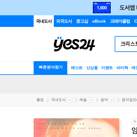
국내도서
외국도서
중고샵
eBook
크레마클럽
C
빠른분야찾기
베스트
신상품
이벤트
바이백
매
웰컴
국내도서
예술
음악
음악일반
소
임