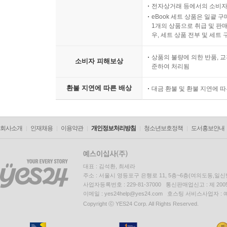
전자상거래 등에서의 소비자
eBook 세트 상품은 일괄 
1개의 상품으로 취급 및 판매
우, 세트 상품 전부 및 세트
상품의 불량에 의한 반품, 교
소비자 피해보상
준하여 처리됨
환불 지연에 따른 배상
대금 환불 및 환불 지연에 
회사소개
인재채용
이용약관
개인정보처리방침
청소년보호정책
도서홍보안내
대표 : 김석환, 최세라
주소 : 서울시 영등포구 은행로 11, 5층~6층(여의도동,일신
사업자등록번호 : 229-81-37000 통신판매업신고 : 제 200
이메일 : yes24help@yes24.com 호스팅 서비스사업자 :
Copyright ⓒ YES24 Corp. All Rights Reserved.