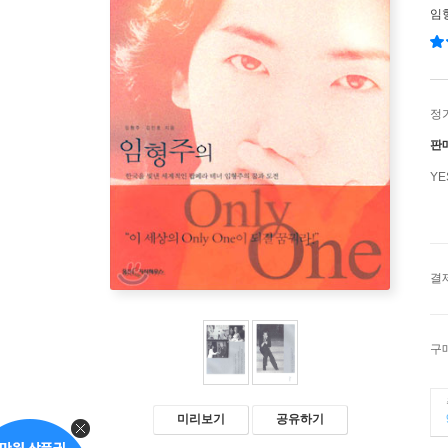
임
정
판
Y
결
구
미리보기
공유하기