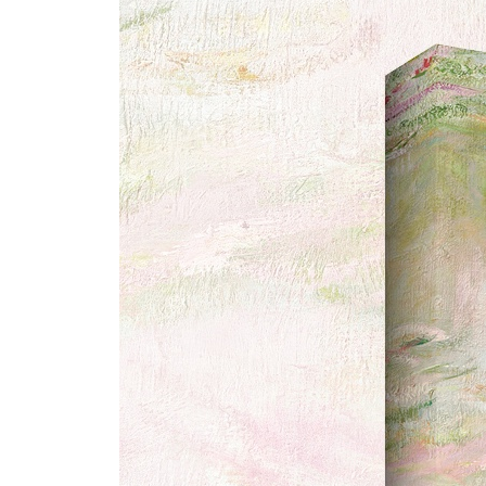
4장. “펼치기만 해도 네 마음이 환해질 거야” ~차
바구니를 들고 기웃거리던 그 아주머니의 정체
때로는 이런 그림이 더 좋더라
‘이케아’는 그때 이미 완성되어 있었다
어느새 웃게 되는 그림 하나
어떤 순간에도 너는 가치 있는 사람
화가는 왜 평생토록 파란색을 좋아했을까?
200년 전 사람과 단숨에 친구 되는 법
농장 밖으로 나간 76살 할머니의 기적
[요즘 미술] 사탕은 하나씩 줄어들고 마음은 쌓여만
[부록] 할미의 그림 약방