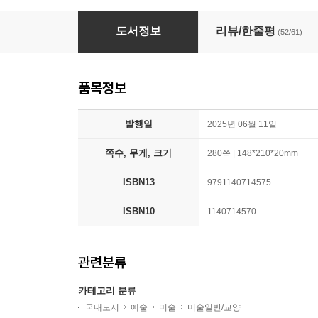
[예스리커버] 미술관에 간 할미
도서정보
리뷰/한줄평
(52/61)
품목정보
발행일
2025년 06월 11일
쪽수, 무게, 크기
280쪽 | 148*210*20mm
ISBN13
9791140714575
ISBN10
1140714570
관련분류
카테고리 분류
국내도서
예술
미술
미술일반/교양