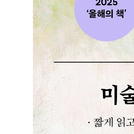
모두가 침묵할 때, 흑백이 외쳤다
확대할수록 수상한 디테일이 보이는 그림?
지나치게 아름다워서 이상한 의심을 받은 화가
[요즘 미술] 검은색 하나로 전 세계를 발칵 뒤집은 
3장. “꼭 말로 하지 않아도 느껴졌지” ~연애소설보
폭풍우 속 도망치는 연인에 얽힌 은밀한 진실
모두가 외면했기에 누구보다 따스했던
아무 말 없어도 대답이 들려오는 그림
“전애인과 재회할 수 있을까요?”
좋아하는 여자에게 고백하고 비웃음을 당한 남자
아내를 300번 넘게 그린 사랑꾼의 찝찝한 비밀
바람난 남자친구 때문에 그림을 그만둔 화가
얼핏 보면 키스, 멀리서 보면…
감히 이 사랑을 그릴 수 있었던 단 한 사람
[요즘 미술] 당신을 사랑하니까, 겨눈 거야