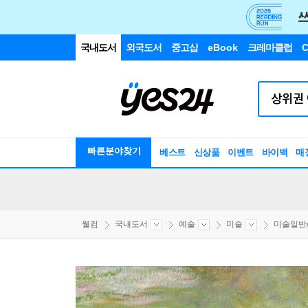
국내도서
외국도서
중고샵
eBook
크레마클럽
C
빠른분야찾기
베스트
신상품
이벤트
바이백
매
웰컴
국내도서
예술
미술
미술일반