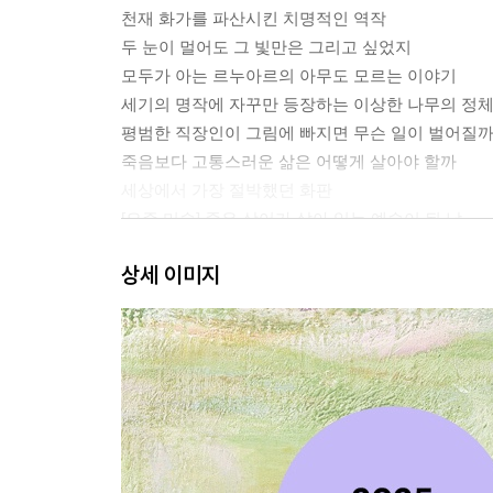
천재 화가를 파산시킨 치명적인 역작
두 눈이 멀어도 그 빛만은 그리고 싶었지
모두가 아는 르누아르의 아무도 모르는 이야기
세기의 명작에 자꾸만 등장하는 이상한 나무의 정
평범한 직장인이 그림에 빠지면 무슨 일이 벌어질까
죽음보다 고통스러운 삶은 어떻게 살아야 할까
세상에서 가장 절박했던 화판
[요즘 미술] 죽은 상어가 살아 있는 예술이 된 날
상세 이미지
2장. “그림을 보다 보니 시대가 보이더구나” ~역
슬픈 “생쥐들”을 위한 작은 시
알고 보면 파리 상류층에게 꽤나 위험했던 그림
그 유명한 명화가 하마터면 찢어질 뻔했다고?
늙은 유령들이 하객이 된 기묘한 결혼식
그림 한 장으로 추락해버린 사교계의 여왕
100년 동안 그림에서 지워져야만 했던 남자