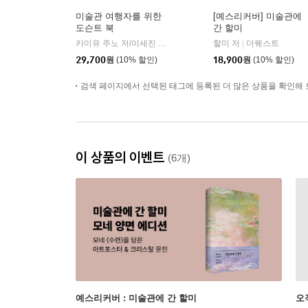
미술관 여행자를 위한
[예스리커버] 미술관에
도슨트 북
간 할미
카미유 주노 저/이세진 역
윌북(willbook)
할미 저
더퀘스트
|
|
29,700
원
(10% 할인)
18,900
원
(10% 할인)
검색 페이지에서 선택된 태그에 등록된 더 많은 상품을 확인해 
이 상품의 이벤트
(6개)
예스리커버 : 미술관에 간 할미
오